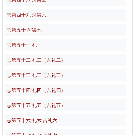
志第四十九 河渠六
志第五十 河渠七
志第五十一 礼一
志第五十二 礼二（吉礼二）
志第五十三 礼三（吉礼三）
志第五十四 礼四（吉礼四）
志第五十五 礼五（吉礼五）
志第五十六 礼六 吉礼六