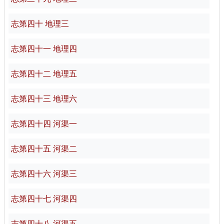
志第四十 地理三
志第四十一 地理四
志第四十二 地理五
志第四十三 地理六
志第四十四 河渠一
志第四十五 河渠二
志第四十六 河渠三
志第四十七 河渠四
志第四十八 河渠五