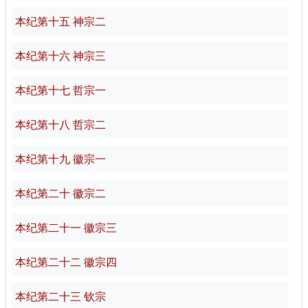
本纪第十五 神宗二
本纪第十六 神宗三
本纪第十七 哲宗一
本纪第十八 哲宗二
本纪第十九 徽宗一
本纪第二十 徽宗二
本纪第二十一 徽宗三
本纪第二十二 徽宗四
本纪第二十三 钦宗