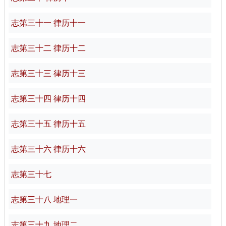
志第三十一 律历十一
志第三十二 律历十二
志第三十三 律历十三
志第三十四 律历十四
志第三十五 律历十五
志第三十六 律历十六
志第三十七
志第三十八 地理一
志第三十九 地理二