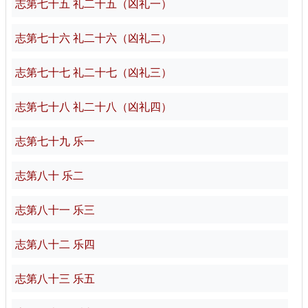
志第七十五 礼二十五（凶礼一）
志第七十六 礼二十六（凶礼二）
志第七十七 礼二十七（凶礼三）
志第七十八 礼二十八（凶礼四）
志第七十九 乐一
志第八十 乐二
志第八十一 乐三
志第八十二 乐四
志第八十三 乐五