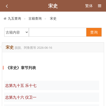
宋史
繁体
九五查询
古籍查询
宋史
查询
宋史
脱脱、阿鲁图等
2026-06-16
《宋史》章节列表
志第九十五 乐十七
志第九十六 仪卫一