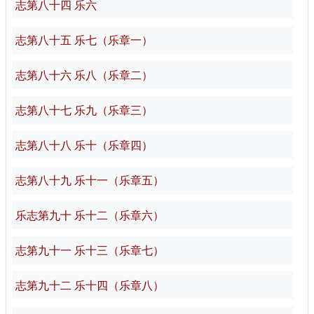
志第八十四 乐六
志第八十五 乐七（乐章一）
志第八十六 乐八（乐章二）
志第八十七 乐九（乐章三）
志第八十八 乐十（乐章四）
志第八十九 乐十一（乐章五）
乐志第九十 乐十二（乐章六）
志第九十一 乐十三（乐章七）
志第九十二 乐十四（乐章八）