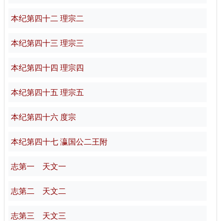
本纪第四十二 理宗二
本纪第四十三 理宗三
本纪第四十四 理宗四
本纪第四十五 理宗五
本纪第四十六 度宗
本纪第四十七 瀛国公二王附
志第一 天文一
志第二 天文二
志第三 天文三