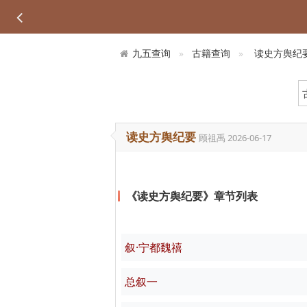
九五查询
古籍查询
读史方舆纪
读史方舆纪要
顾祖禹
2026-06-17
《读史方舆纪要》章节列表
叙·宁都魏禧
总叙一