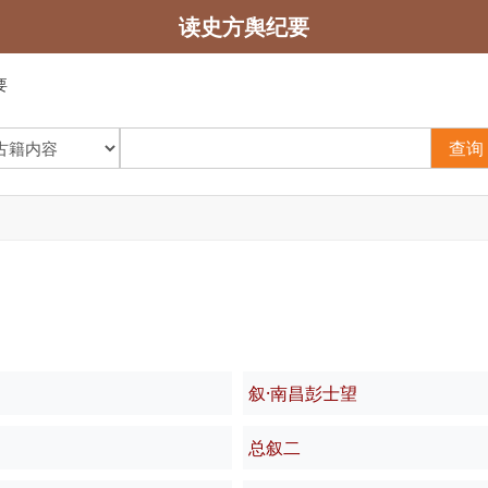
读史方舆纪要
要
查询
叙·南昌彭士望
总叙二