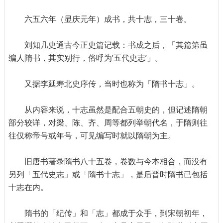
六五六年（显庆元年）成书，共十志，三十卷。
刘知几史通古今正史篇记载：书成之后，「其篇第虽
编人隋书，其实别行，俗呼为’五代史志’」。
又据李延寿北史序传，当时也称为「隋书十志」。
从内容来说，十志虽然是配合五朝史的，但记述隋朝
部分较详，对梁、陈、齐、周等都列举朝代名，于隋则往
往仅称帝号或年号，可见编写时就以隋朝为主。
旧唐书著录隋书八十五卷，卷数与今本相合，而没有
另列「五代史志」或「隋书十志」，是后晋时隋书已包括
十志在内。
隋书的「纪传」和「志」都成于众手，到宋朝初年，