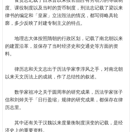
食货志记载了自东晋以来按官品占有劳动力的等级制
度、课役制度以及当时的货币制度，刑法志记载了梁以来
律书的编定和「皇家」立法毁法的情况，都写得略具轮
廓，多少反映了封建专制主义的特点。
地理志大体按照隋朝的行政区划，记载了南北朝以来
的建置沿革，並保存了当时经济史和交通史等方面的资
料。
律历志和天文志出于历法学家李淳风之手，对南北朝
以来天文历法上的成就，作了总结性的叙述。
数学家祖冲之关于圆周率的研究成果，历法学家张子
信和刘焯关于「日行盈缩」规律的研究成果，都保存在律
历志里。
其中还有关于汉魏以来度量衡制度演变的记载，是经
济史上的重要资料。