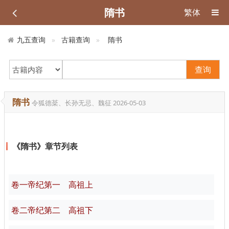
隋书
繁体
九五查询
古籍查询
隋书
查询
隋书
令狐德棻、长孙无忌、魏征
2026-05-03
《隋书》章节列表
卷一帝纪第一 高祖上
卷二帝纪第二 高祖下