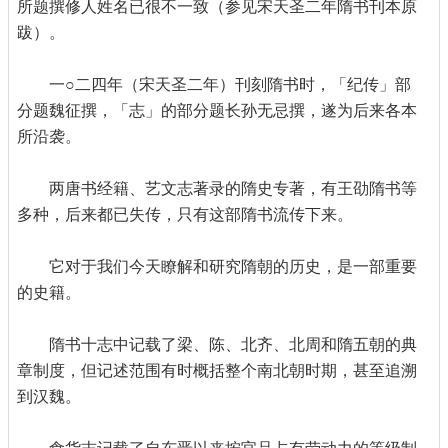
所题撰修人姓名已很不一致（参见宋天圣二年隋书刊本原
跋）。
一○二四年（宋天圣二年）刊刻隋书时，「纪传」部
分题魏征撰，「志」的部分题长孙无忌撰，遂为后来各本
所沿袭。
两唐书经籍、艺文志著录的隋史专著，有王劭隋书等
多种，后来都已失传，只有这部隋书流传下来。
它对于我们今天瞭解和研究隋朝的历史，是一部重要
的史籍。
隋书十志中记载了梁、陈、北齐、北周和隋五朝的典
章制度，但记述范围有时概括整个南北朝时期，甚至追溯
到汉魏。