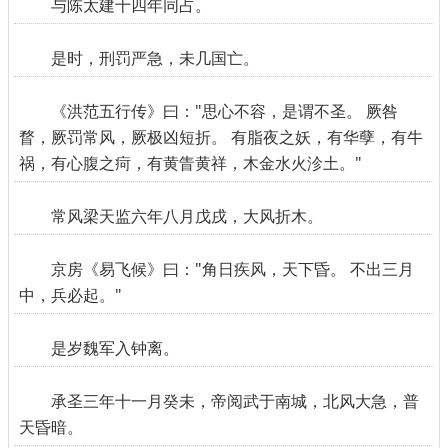
与陈太建十四年同占。
是时，刑罚严急，未几国亡。
《洪范五行传》曰："思心不容，是谓不圣。 厥咎
瞀，厥罚常风，厥极凶短折。 有脂夜之妖，有华孽，有牛
祸，有心腹之疴，有黄眚黄祥，木金水火沴土。"
常风梁天监六年八月戊戌，大风折木。
京房《易飞候》曰："角日疾风，天下昏。 不出三月
中，兵必起。"
是岁魏军入钟离。
承圣三年十一月癸未，帝阅武于南城，北风大急，普
天昏暗。