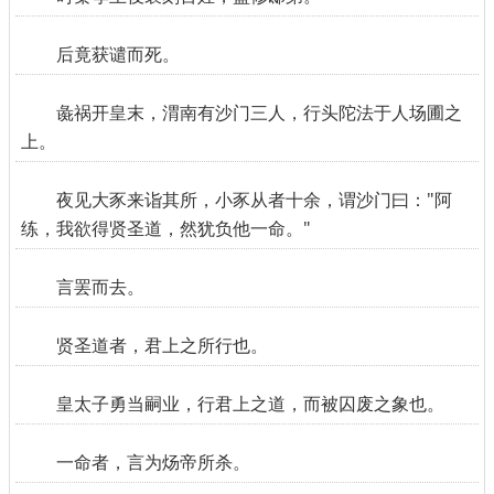
后竟获谴而死。
彘祸开皇末，渭南有沙门三人，行头陀法于人场圃之
上。
夜见大豕来诣其所，小豕从者十余，谓沙门曰："阿
练，我欲得贤圣道，然犹负他一命。"
言罢而去。
贤圣道者，君上之所行也。
皇太子勇当嗣业，行君上之道，而被囚废之象也。
一命者，言为炀帝所杀。