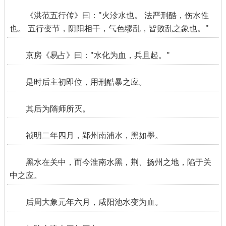
《洪范五行传》曰："火沴水也。 法严刑酷，伤水性
也。 五行变节，阴阳相干，气色缪乱，皆败乱之象也。"
京房《易占》曰："水化为血，兵且起。"
是时后主初即位，用刑酷暴之应。
其后为隋师所灭。
祯明二年四月，郢州南浦水，黑如墨。
黑水在关中，而今淮南水黑，荆、扬州之地，陷于关
中之应。
后周大象元年六月，咸阳池水变为血。