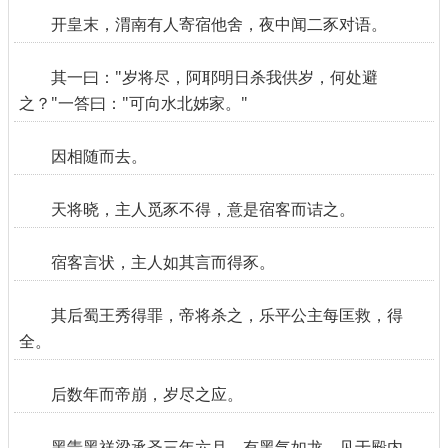
开皇末，渭南有人寄宿他舍，夜中闻二豕对语。
其一曰："岁将尽，阿耶明日杀我供岁，何处避
之？"一答曰："可向水北姊家。"
因相随而去。
天将晓，主人觅豕不得，意是宿客而诘之。
宿客言状，主人如其言而得豕。
其后蜀王秀得罪，帝将杀之，乐平公主每匡救，得
全。
后数年而帝崩，岁尽之应。
黑眚黑祥梁承圣三年六月，有黑气如龙，见于殿内。