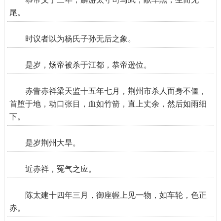
尾。
时议者以为杨氏子孙无后之象。
是岁，炀帝被杀于江都，恭帝逊位。
赤眚赤祥梁天监十五年七月，荆州市杀人而身不僵，
首堕于地，动口张目，血如竹箭，直上丈余，然后如雨细
下。
是岁荆州大旱。
近赤祥，冤气之应。
陈太建十四年三月，御座幄上见一物，如车轮，色正
赤。