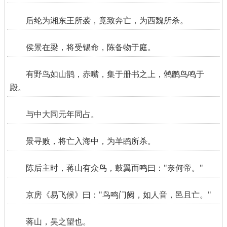
后纶为湘东王所袭，竟致奔亡，为西魏所杀。
侯景在梁，将受锡命，陈备物于庭。
有野鸟如山鹊，赤嘴，集于册书之上，鸺鹠鸟鸣于
殿。
与中大同元年同占。
景寻败，将亡入海中，为羊鹍所杀。
陈后主时，蒋山有众鸟，鼓翼而鸣曰："奈何帝。"
京房《易飞候》曰："鸟鸣门阙，如人音，邑且亡。"
蒋山，吴之望也。