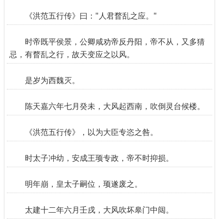
《洪范五行传》曰："人君瞀乱之应。"
时帝既平侯景，公卿咸劝帝反丹阳，帝不从，又多猜
忌，有瞀乱之行，故天变应之以风。
是岁为西魏灭。
陈天嘉六年七月癸未，大风起西南，吹倒灵台候楼。
《洪范五行传》，以为大臣专恣之咎。
时太子冲幼，安成王顼专政，帝不时抑损。
明年崩，皇太子嗣位，顼遂废之。
太建十二年六月壬戌，大风吹坏皋门中闼。