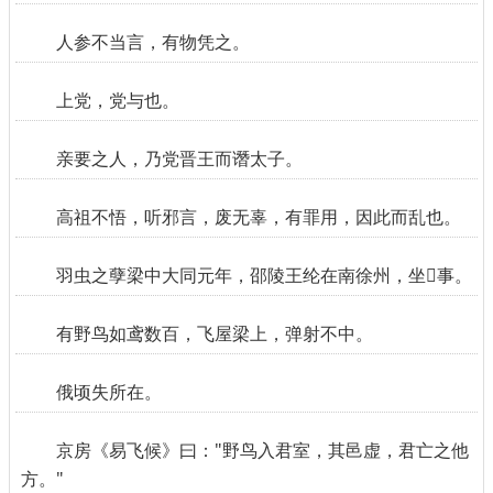
人参不当言，有物凭之。
上党，党与也。
亲要之人，乃党晋王而谮太子。
高祖不悟，听邪言，废无辜，有罪用，因此而乱也。
羽虫之孽梁中大同元年，邵陵王纶在南徐州，坐事。
有野鸟如鸢数百，飞屋梁上，弹射不中。
俄顷失所在。
京房《易飞候》曰："野鸟入君室，其邑虚，君亡之他
方。"