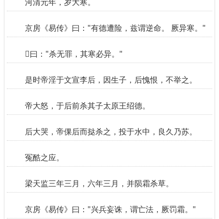
河清元年，岁大寒。
京房《易传》曰："有德遭险，兹谓逆命。 厥异寒。"
曰："杀无罪，其寒必异。"
是时帝淫于文宣李后，因生子，后愧恨，不举之。
帝大怒，于后前杀其子太原王绍德。
后大哭，帝倮后而挞杀之，投于水中，良久乃苏。
冤酷之应。
梁天监三年三月，六年三月，并陨霜杀草。
京房《易传》曰："兴兵妄诛，谓亡法，厥罚霜。"