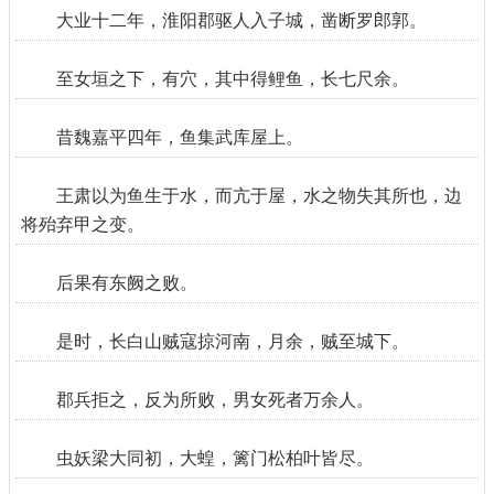
大业十二年，淮阳郡驱人入子城，凿断罗郎郭。
至女垣之下，有穴，其中得鲤鱼，长七尺余。
昔魏嘉平四年，鱼集武库屋上。
王肃以为鱼生于水，而亢于屋，水之物失其所也，边
将殆弃甲之变。
后果有东阙之败。
是时，长白山贼寇掠河南，月余，贼至城下。
郡兵拒之，反为所败，男女死者万余人。
虫妖梁大同初，大蝗，篱门松柏叶皆尽。