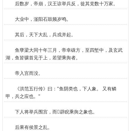
后数岁，帝崩，汉王谅举兵反，徙其党数十万家。
大业中，滏阳石鼓频岁鸣。
其后，天下大乱，兵戎并起。
鱼孽梁大同十年三月，帝幸硃方，至四堑中，及玄武
湖，鱼皆骧首见于上，若望乘舆者。
帝入宫而没。
《洪范五行传》曰："鱼阴类也，下人象。 又有鳞
甲，兵之应也。"
下人将举兵围宫，而辟睨乘舆之象也。
后果有侯景之乱。