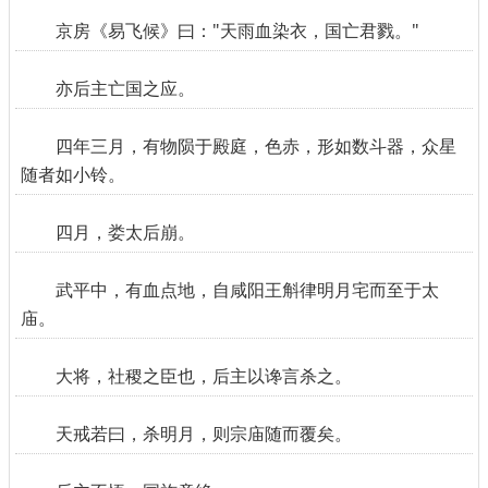
京房《易飞候》曰："天雨血染衣，国亡君戮。"
亦后主亡国之应。
四年三月，有物陨于殿庭，色赤，形如数斗器，众星
随者如小铃。
四月，娄太后崩。
武平中，有血点地，自咸阳王斛律明月宅而至于太
庙。
大将，社稷之臣也，后主以谗言杀之。
天戒若曰，杀明月，则宗庙随而覆矣。