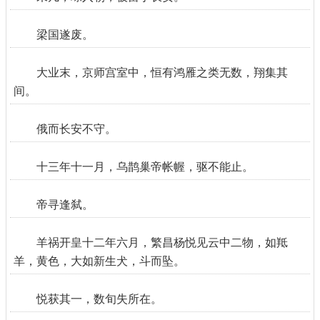
梁国遂废。
大业末，京师宫室中，恒有鸿雁之类无数，翔集其
间。
俄而长安不守。
十三年十一月，乌鹊巢帝帐幄，驱不能止。
帝寻逢弑。
羊祸开皇十二年六月，繁昌杨悦见云中二物，如羝
羊，黄色，大如新生犬，斗而坠。
悦获其一，数旬失所在。