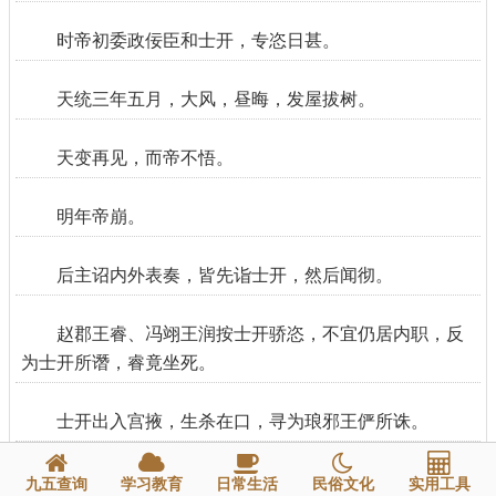
时帝初委政佞臣和士开，专恣日甚。
天统三年五月，大风，昼晦，发屋拔树。
天变再见，而帝不悟。
明年帝崩。
后主诏内外表奏，皆先诣士开，然后闻彻。
赵郡王睿、冯翊王润按士开骄恣，不宜仍居内职，反
为士开所谮，睿竟坐死。
士开出入宫掖，生杀在口，寻为琅邪王俨所诛。
七年三月，大风起西北，发屋拔树。
九五查询
学习教育
日常生活
民俗文化
实用工具