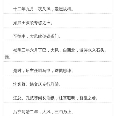
十二年九月，夜又风，发屋拔树。
始兴王叔陵专恣之应。
至德中，大风吹倒硃雀门。
祯明三年六月丁巳，大风，自西北，激涛水入石头、
淮。
是时，后主任司马申，诛戮忠谏。
沈客卿、施文庆专行邪僻。
江总、孔范等崇长淫纵，杜塞聪明，瞀乱之咎。
后齐河清二年，大风，三旬乃止。