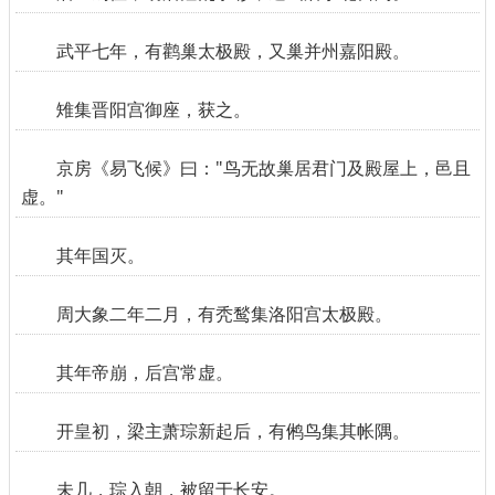
武平七年，有鹳巢太极殿，又巢并州嘉阳殿。
雉集晋阳宫御座，获之。
京房《易飞候》曰："鸟无故巢居君门及殿屋上，邑且
虚。"
其年国灭。
周大象二年二月，有秃鹙集洛阳宫太极殿。
其年帝崩，后宫常虚。
开皇初，梁主萧琮新起后，有鸺鸟集其帐隅。
未几，琮入朝，被留于长安。