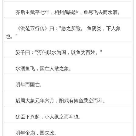
齐后主武平七年，相州鸬鹚泊，鱼尽飞去而水涸。
《洪范五行传》曰："急之所致。 鱼阴类，下人象
也。"
晏子曰："河伯以水为国，以鱼为百姓。"
水涸鱼飞，国亡人散之象。
明年而国亡。
后周大象元年六月，阳武有鲤鱼乘空而斗。
犹臣下兴起，小人纵之而斗也。
明年帝崩，国失政。