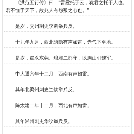
《洪范五行传》曰："雷霆托于云，犹君之托于人也。
君不恤于天下，故兆人有怨叛之心也。"
是岁，交州刺史李凯举兵反。
十九年九月，西北隐隐有声如雷，赤气下至地。
是岁，盗杀东莞、琅邪二郡守，以朐山引魏军。
中大通六年十二月，西南有声如雷。
其年北梁州刺史兰钦举兵反。
陈太建二年十二月，西北有声如雷。
其年湘州刺史华皎举兵反。