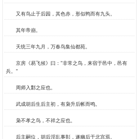
又有鸟止于后园，其色赤，形似鸭而有九头。
其年帝崩。
天统三年九月，万春鸟集仙都苑。
京房《易飞候》曰："非常之鸟，来宿于邑中，邑有
兵。"
周师入鄴之应也。
武成胡后生后主初，有枭升后帐而鸣。
枭不孝之鸟，不祥之应也。
后主嗣位，胡后淫乱事彰，遂幽后于北宫焉。