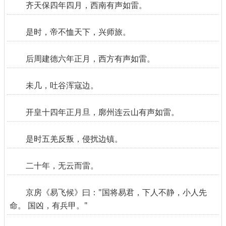
齐天保四年四月，西南有声如雷。
是时，帝不恤天下，兴师旅。
后周建德六年正月，西方有声如雷。
未几，吐谷浑寇边。
开皇十四年正月旦，廓州连云山有声如雷。
是时五羌反叛，侵扰边镇。
二十年，无云而雷。
京房《易飞候》曰："国将易君，下人不静，小人先
命。 国凶，有兵甲。"