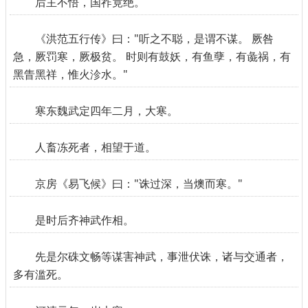
后主不悟，国祚竟绝。
《洪范五行传》曰："听之不聪，是谓不谋。 厥咎
急，厥罚寒，厥极贫。 时则有鼓妖，有鱼孽，有彘祸，有
黑眚黑祥，惟火沴水。"
寒东魏武定四年二月，大寒。
人畜冻死者，相望于道。
京房《易飞候》曰："诛过深，当燠而寒。"
是时后齐神武作相。
先是尔硃文畅等谋害神武，事泄伏诛，诸与交通者，
多有滥死。