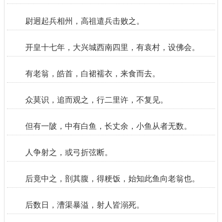
尉迥起兵相州，高祖遣兵击败之。
开皇十七年，大兴城西南四里，有袁村，设佛会。
有老翁，皓首，白裙襦衣，来食而去。
众莫识，追而观之，行二里许，不复见。
但有一陂，中有白鱼，长丈余，小鱼从者无数。
人争射之，或弓折弦断。
后竟中之，剖其腹，得粳饭，始知此鱼向老翁也。
后数日，漕渠暴溢，射人皆溺死。