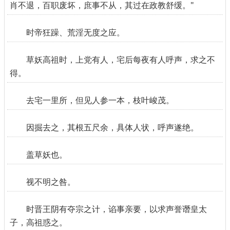
肖不退，百职废坏，庶事不从，其过在政教舒缓。"
时帝狂躁、荒淫无度之应。
草妖高祖时，上党有人，宅后每夜有人呼声，求之不
得。
去宅一里所，但见人参一本，枝叶峻茂。
因掘去之，其根五尺余，具体人状，呼声遂绝。
盖草妖也。
视不明之咎。
时晋王阴有夺宗之计，谄事亲要，以求声誉谮皇太
子，高祖惑之。