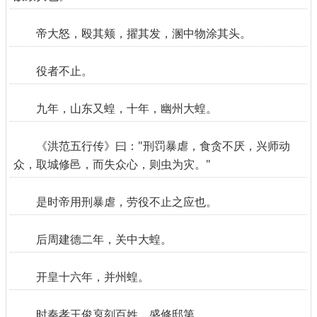
帝大怒，殴其颊，擢其发，溷中物涂其头。
役者不止。
九年，山东又蝗，十年，幽州大蝗。
《洪范五行传》曰："刑罚暴虐，食贪不厌，兴师动
众，取城修邑，而失众心，则虫为灾。"
是时帝用刑暴虐，劳役不止之应也。
后周建德二年，关中大蝗。
开皇十六年，并州蝗。
时秦孝王俊裒刻百姓，盛修邸第。