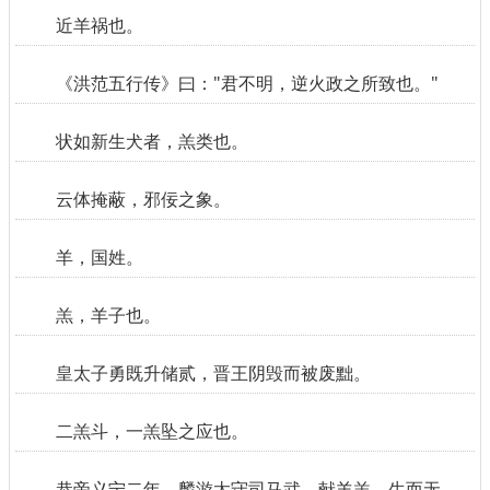
近羊祸也。
《洪范五行传》曰："君不明，逆火政之所致也。"
状如新生犬者，羔类也。
云体掩蔽，邪佞之象。
羊，国姓。
羔，羊子也。
皇太子勇既升储贰，晋王阴毁而被废黜。
二羔斗，一羔坠之应也。
恭帝义宁二年，麟游太守司马武，献羊羔，生而无