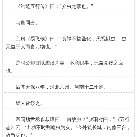
《洪范五行传》曰："介虫之孽也。"
与鱼同占。
京房《易飞候》曰："食禄不益圣化，天视以虫。 虫
无益于人而食万物也。"
是时公卿皆以虚淡为美，不亲职事，无益食物之应
也。
后齐天保八年，河北六州、河南十二州蝗。
畿人皆祭之。
帝问魏尹丞崔叔瓚曰："何故虫？"叔瓚对曰："《五行
志》云：‘土功不时则蝗虫为灾。 ’今外筑长城，内修三台，
故致灾也。"