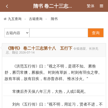
隋书 卷二十三志第十八 五行下
繁体
九五查询
古籍查询
隋书
查询
《隋书》 卷二十三志第十八 五行下
令狐德棻、长孙无
忌、魏征
2026-07-14
《洪范五行传》曰："视之不明，是谓不知。 厥咎
舒，厥罚常燠，厥极疾。 时则有草妖，时则有羽虫之孽。
故有羊祸，故有目疾，有赤眚赤祥。 惟水沴火。"
常燠后齐天保八年三月，大热，人或曷死。
刘向《五行传》曰："视不明，用近习，贤者不进，不