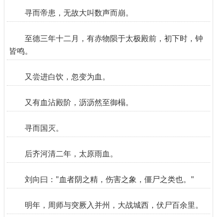
寻而帝患，无故大叫数声而崩。
至德三年十二月，有赤物陨于太极殿前，初下时，钟
皆鸣。
又尝进白饮，忽变为血。
又有血沾殿阶，沥沥然至御榻。
寻而国灭。
后齐河清二年，太原雨血。
刘向曰："血者阴之精，伤害之象，僵尸之类也。"
明年，周师与突厥入并州，大战城西，伏尸百余里。