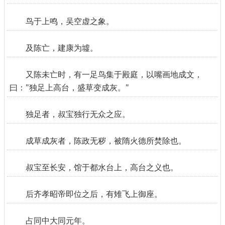
鸟于上鸣，吴空虚之象。
及陈亡，建康为墟。
又陈未亡时，有一足鸟集于殿庭，以嘴画地成文，
曰："独足上高台，盛草变成灰。"
独足者，叔宝独行无众之应。
成草成灰者，陈政无秽，被隋火德所焚除也。
叔宝至长安，馆于都水台上，高台之义也。
后齐孝昭帝即位之后，有雉飞上御座。
占同中大同元年。