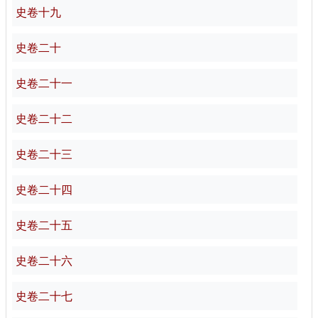
史卷十九
史卷二十
史卷二十一
史卷二十二
史卷二十三
史卷二十四
史卷二十五
史卷二十六
史卷二十七