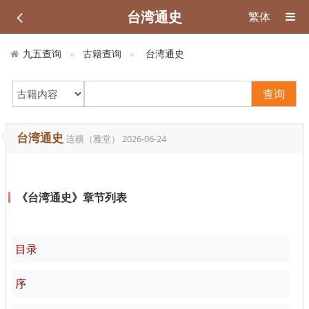
台湾通史
繁体
九五查询
古籍查询
台湾通史
查询
台湾通史
连横（雅堂）
2026-06-24
《台湾通史》章节列表
目录
序