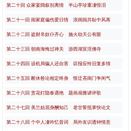
第二十回 众家宴阔叙别离情 半山亭珍重凄惶泪
第二十一回 闹家庭偏伤爱日情 浪闺闼共耻中风苒
第二十二回 盗财帛奴仆齐心 施火劫天公有眼
第二十三回 朝南海悔过禅关 游西湖宣淫佛寺
第二十四回 设机局骗人还自害 叹报应怜旧复多情
第二十五回 断休咎论相定终身 恨迂吝闺门争闲气
第二十六回 赏花灯隐春遇艳 题画扇雅谑评歌
第二十七回 美兰姑屈身酬知己 老甘誓抵掌快论文
第二十八回 个中人凄吟忆昔词 局外友识透钟情意