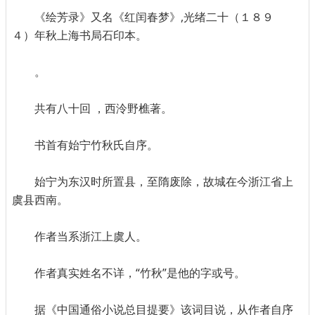
《绘芳录》又名《红闰春梦》,光绪二十（１８９
４）年秋上海书局石印本。
。
共有八十回 ，西泠野樵著。
书首有始宁竹秋氏自序。
始宁为东汉时所置县，至隋废除，故城在今浙江省上
虞县西南。
作者当系浙江上虞人。
作者真实姓名不详，“竹秋”是他的字或号。
据《中国通俗小说总目提要》该词目说，从作者自序