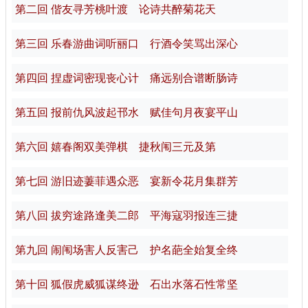
第二回 偕友寻芳桃叶渡 论诗共醉菊花天
第三回 乐春游曲词听丽口 行酒令笑骂出深心
第四回 捏虚词密现丧心计 痛远别合谱断肠诗
第五回 报前仇风波起邗水 赋佳句月夜宴平山
第六回 嬉春阁双美弹棋 捷秋闱三元及第
第七回 游旧迹萋菲遇众恶 宴新令花月集群芳
第八回 拔穷途路逢美二郎 平海寇羽报连三捷
第九回 闹闱场害人反害己 护名葩全始复全终
第十回 狐假虎威狐谋终逊 石出水落石性常坚