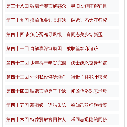
第三十八回 破痴情譬言解惑念 寻旧友避雨遇狂且
第三十九回 报前仇鲁知县枉法 破诡计冯太守行权
第四十回 责负心冤魂寻夙恨 喜同志美少结新盟
第四十一回 自解囊深宵助困 被胠箧客邸追赃
第四十二回 少年得志奉旨完姻 侠士酬恩奋身却盗
第四十三回 讦阴私设谋等蜂虿 得贵子佳兆叶熊罴
第四十四回 嘱遗言畹秀了尘缘 闻凶信洛珠悲老母
第四十五回 慕淑媛一语结朱陈 答知己双征联棣萼
第四十六回 特荐贤解官因荐友 乐同志退隐约同侪