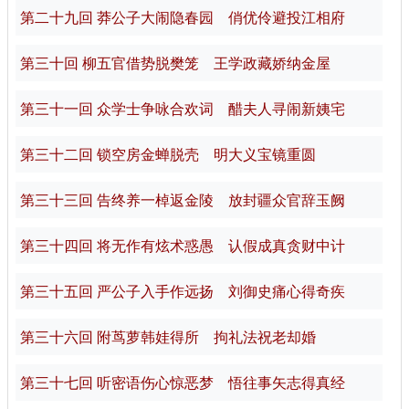
第二十九回 莽公子大闹隐春园 俏优伶避投江相府
第三十回 柳五官借势脱樊笼 王学政藏娇纳金屋
第三十一回 众学士争咏合欢词 醋夫人寻闹新姨宅
第三十二回 锁空房金蝉脱壳 明大义宝镜重圆
第三十三回 告终养一棹返金陵 放封疆众官辞玉阙
第三十四回 将无作有炫术惑愚 认假成真贪财中计
第三十五回 严公子入手作远扬 刘御史痛心得奇疾
第三十六回 附茑萝韩娃得所 拘礼法祝老却婚
第三十七回 听密语伤心惊恶梦 悟往事矢志得真经