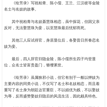
《绘芳录》写祝柏青、陈小儒、王兰、江汉槎等金陵
名士与名妓的故事。
其中祝柏青与名妓聂慧珠相恋，虽中探花，但因父亲
反对，无法娶慧珠为妾，以至慧珠最后忧郁而死。
其他三人应试得官，身居显位后，各娶昔日所眷恋名
妓为妾。
最后，四人辞官归隐金陵，陈小儒所生四子均登显
位，众名士皆富贵盈门，簪缨累世。
《绘芳录》虽属狭邪小说，但它有别于一般以狎妓为
主要内容的同类小说，不仅写了名士和名妓相恋，而且着
重写了名士身为朝廷达官重臣，不以娼优为贱，不以娶妓
为辱，反而盛赞娶妓归隐后的风流生活，因此颇具特色。