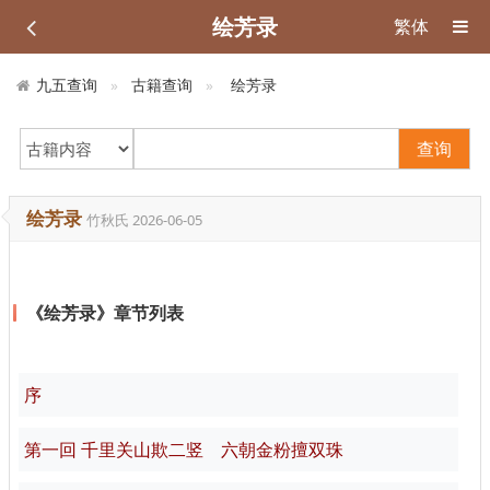
绘芳录
繁体
九五查询
古籍查询
绘芳录
查询
绘芳录
竹秋氏
2026-06-05
《绘芳录》章节列表
序
第一回 千里关山欺二竖 六朝金粉擅双珠