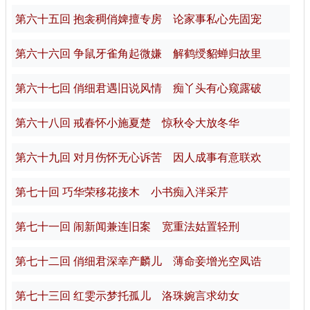
第六十五回 抱衾稠俏婢擅专房 论家事私心先固宠
第六十六回 争鼠牙雀角起微嫌 解鹤绶貂蝉归故里
第六十七回 俏细君遇旧说风情 痴丫头有心窥露破
第六十八回 戒春怀小施夏楚 惊秋令大放冬华
第六十九回 对月伤怀无心诉苦 因人成事有意联欢
第七十回 巧华荣移花接木 小书痴入泮采芹
第七十一回 闹新闻兼连旧案 宽重法姑置轻刑
第七十二回 俏细君深幸产麟儿 薄命妾增光空凤诰
第七十三回 红雯示梦托孤儿 洛珠婉言求幼女