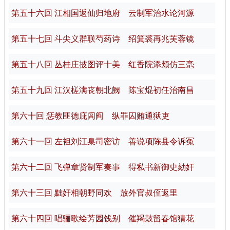
第五十六回 江相国返仙归地府 云制军治水论河源
第五十七回 斗尖义群联芍药诗 绍箕裘再兆芙蓉镜
第五十八回 丛桂庄披图评十美 红香院添颊仿三毫
第五十九回 江汉槎满丧朝北阙 陈宝焜初任治南昌
第六十回 惩教匪德庇闾阎 纵罪囚贿通狱吏
第六十一回 左袒刘江臬司密访 善说项陈县令诉冤
第六十二回 飞弹章贤制军奏事 得私书新御史劾奸
第六十三回 黜奸相朝野同欢 放外官叔侄返里
第六十四回 唱骊歌绘芳园饯别 催羯鼓留春馆猜花