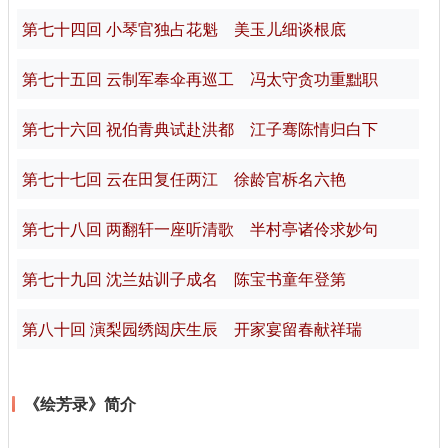
第七十四回 小琴官独占花魁 美玉儿细谈根底
第七十五回 云制军奉伞再巡工 冯太守贪功重黜职
第七十六回 祝伯青典试赴洪都 江子骞陈情归白下
第七十七回 云在田复任两江 徐龄官柝名六艳
第七十八回 两翻轩一座听清歌 半村亭诸伶求妙句
第七十九回 沈兰姑训子成名 陈宝书童年登第
第八十回 演梨园绣闼庆生辰 开家宴留春献祥瑞
《绘芳录》简介