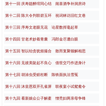
第十一回 庆寿筵醉绾同心结 闹喜酒争补洞房诗
第十二回 陈大令判联碧玉环 祝词林访旧红文巷
第十三回 序寿文老眼无花 论星数挥毫起草
第十四回 甘老术妙着青囊 冯郎金尽遭白眼
第十五回 智以绐贪犹烦撮合 散而复聚顿解相思
第十六回 见彼美陡起不良心 借世交巧作进身计
第十七回 胡涂虫受赃枉断 陈铁面执法雪冤
第十八回 沐皇恩双开孔雀屏 联夜宴小试鸳鸯令
第十九回 看新娘众公子解橐 憎秃妇两亲母争锋