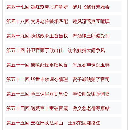
第四十七回 题红刻翠万卉争妍 醉月飞觞群芳雅会
第四十八回 为月老伶鬟相匹配 述风流莺燕互喧嗔
第四十九回 执觞政令主首当权 严酒律王郎偏受罚
第五十回 补卫官家丁欣出仕 访名妓措大闹争风
第五十一回 彼嗔此怪雨瞎风盲 忍泣吞声珠沉玉碎
第五十二回 毕世丰叙词夺情理 贾子诚纳贿了官司
第五十三回 章三保得财甘息讼 毕讼师受谢乐调妻
第五十四回 送殡宫士宦破官箴 激义忿老儒寄柬帖
第五十五回 云在田执法如山 王起荣因嫌撤任