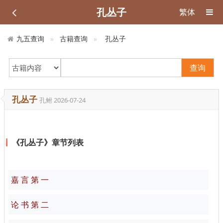
孔丛子
繁体
九五查询
古籍查询
孔丛子
查询
孔丛子
孔鲋
2026-07-24
《孔丛子》章节列表
嘉 言 第 一
论 书 第 二