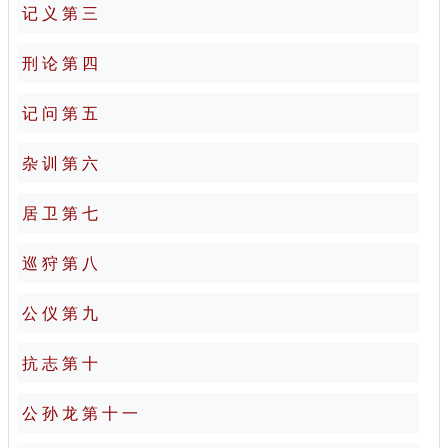
记 义 第 三
刑 论 第 四
记 问 第 五
杂 训 第 六
居 卫 第 七
巡 狩 第 八
公 仪 第 九
抗 志 第 十
公 孙 龙 第 十 一