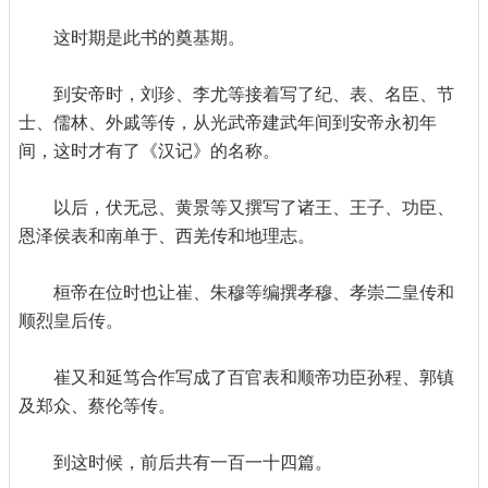
这时期是此书的奠基期。
到安帝时，刘珍、李尤等接着写了纪、表、名臣、节
士、儒林、外戚等传，从光武帝建武年间到安帝永初年
间，这时才有了《汉记》的名称。
以后，伏无忌、黄景等又撰写了诸王、王子、功臣、
恩泽侯表和南单于、西羌传和地理志。
桓帝在位时也让崔、朱穆等编撰孝穆、孝崇二皇传和
顺烈皇后传。
崔又和延笃合作写成了百官表和顺帝功臣孙程、郭镇
及郑众、蔡伦等传。
到这时候，前后共有一百一十四篇。