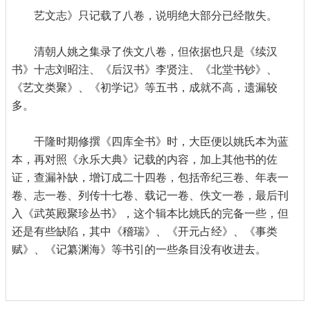
艺文志》只记载了八卷，说明绝大部分已经散失。
清朝人姚之集录了佚文八卷，但依据也只是《续汉
书》十志刘昭注、《后汉书》李贤注、《北堂书钞》、
《艺文类聚》、《初学记》等五书，成就不高，遗漏较
多。
干隆时期修撰《四库全书》时，大臣便以姚氏本为蓝
本，再对照《永乐大典》记载的内容，加上其他书的佐
证，查漏补缺，增订成二十四卷，包括帝纪三卷、年表一
卷、志一卷、列传十七卷、载记一卷、佚文一卷，最后刊
入《武英殿聚珍丛书》，这个辑本比姚氏的完备一些，但
还是有些缺陷，其中《稽瑞》、《开元占经》、《事类
赋》、《记纂渊海》等书引的一些条目没有收进去。