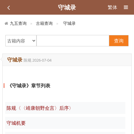
守城录
繁体
九五查询
古籍查询
守城录
查询
守城录
陈规
2026-07-04
《守城录》章节列表
陈规〈〈靖康朝野佥言〉后序〉
守城机要