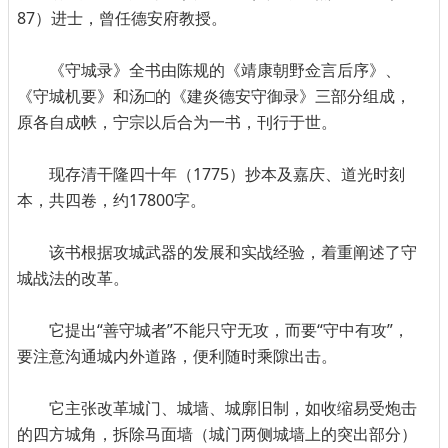
87）进士，曾任德安府教授。
《守城录》全书由陈规的《靖康朝野佥言后序》、
《守城机要》和汤□的《建炎德安守御录》三部分组成，
原各自成帙，宁宗以后合为一书，刊行于世。
现存清干隆四十年（1775）抄本及嘉庆、道光时刻
本，共四卷，约17800字。
该书根据攻城武器的发展和实战经验，着重阐述了守
城战法的改革。
它提出“善守城者”不能只守无攻，而要“守中有攻”，
要注意沟通城内外道路，便利随时乘隙出击。
它主张改革城门、城墙、城廓旧制，如收缩易受炮击
的四方城角，拆除马面墙（城门两侧城墙上的突出部分）