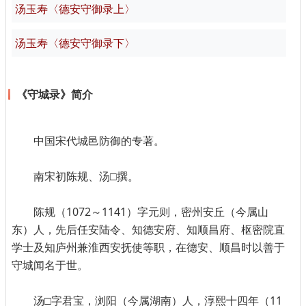
汤玉寿〈德安守御录上〉
汤玉寿〈德安守御录下〉
《守城录》简介
中国宋代城邑防御的专著。
南宋初陈规、汤□撰。
陈规（1072～1141）字元则，密州安丘（今属山
东）人，先后任安陆令、知德安府、知顺昌府、枢密院直
学士及知庐州兼淮西安抚使等职，在德安、顺昌时以善于
守城闻名于世。
汤□字君宝，浏阳（今属湖南）人，淳熙十四年（11