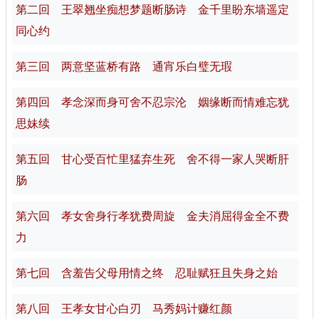
第二回 王翠翘坐痴想梦题断肠诗 金千里盼东墙遥定
同心约
第三回 两意坚蓝桥有路 通宵乐白璧无瑕
第四回 孝念深而身可舍不忍宗沦 姻缘断而情难忘犹
思妹续
第五回 甘心受百忙里猛弃生死 舍不得一家人哭断肝
肠
第六回 孝女舍身行孝犹费周旋 金夫消屈得金全不费
力
第七回 含羞告父母用情之终 忍耻赋狂且失身之始
第八回 王孝女甘心白刃 马秀妈计赚红颜