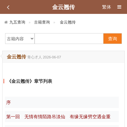
金云翘传
繁体
九五查询
古籍查询
金云翘传
查询
金云翘传
青心才人
2026-06-07
《金云翘传》章节列表
序
第一回 无情有情陌路吊淡仙 有缘无缘劈空遇金重