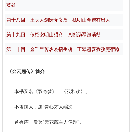
英雄
第十八回 王夫人剑诛无义汉 徐明山金赠有恩人
第十九回 假招安明山殒命 真断肠翠翘消劫
第二十回 金千里苦哀哀招生魂 王翠翘喜孜孜完宿愿
《金云翘传》简介
本书又名《双奇梦》、《双和欢》。
不署撰人，题“青心才人编次”。
首有序，后署“天花藏主人偶题”。