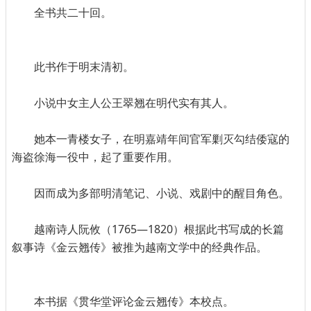
全书共二十回。
此书作于明末清初。
小说中女主人公王翠翘在明代实有其人。
她本一青楼女子，在明嘉靖年间官军剿灭勾结倭寇的
海盗徐海一役中，起了重要作用。
因而成为多部明清笔记、小说、戏剧中的醒目角色。
越南诗人阮攸（1765—1820）根据此书写成的长篇
叙事诗《金云翘传》被推为越南文学中的经典作品。
本书据《贯华堂评论金云翘传》本校点。