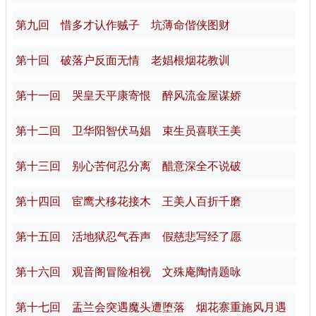
第九回 惜多才认作贼子 坑薄命偕侠图财
第十回 破落户反面无情 老娼根烟花教训
第十一回 哭皇天平康寄恨 醉风流金屋谋娇
第十二回 卫华阳智伏马娼 束生员喜联王美
第十三回 别心苦何忍分离 醋意深全不说破
第十四回 宦鹰犬移花接木 王美人百折千磨
第十五回 活地狱忍气吞声 假慈悲写经了愿
第十六回 观音阁冒险相视 文殊庵陶情题咏
第十七回 盂兰会突遇魔头遭堕落 烟花寨重施风月遇