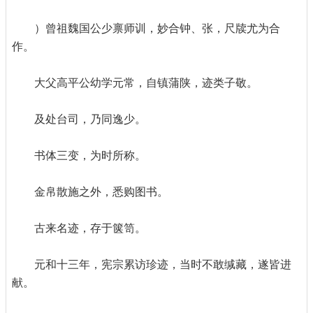
）曾祖魏国公少禀师训，妙合钟、张，尺牍尤为合
作。
大父高平公幼学元常，自镇蒲陕，迹类子敬。
及处台司，乃同逸少。
书体三变，为时所称。
金帛散施之外，悉购图书。
古来名迹，存于箧笥。
元和十三年，宪宗累访珍迹，当时不敢缄藏，遂皆进
献。