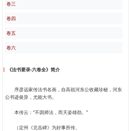
卷三
卷四
卷五
卷六
《法书要录-六卷全》简介
序彦远家传法书名画，自高祖河东公收藏珍秘，河东
公书迹俊异，尤能大书。
本传云：“不因师法，而天姿雄劲。”
（定州《北岳碑》为好事所传。