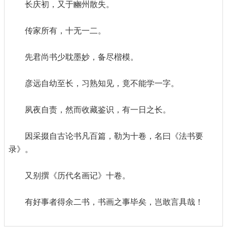
长庆初，又于豳州散失。
传家所有，十无一二。
先君尚书少耽墨妙，备尽楷模。
彦远自幼至长，习熟知见，竟不能学一字。
夙夜自责，然而收藏鉴识，有一日之长。
因采掇自古论书凡百篇，勒为十卷，名曰《法书要
录》。
又别撰《历代名画记》十卷。
有好事者得余二书，书画之事毕矣，岂敢言具哉！