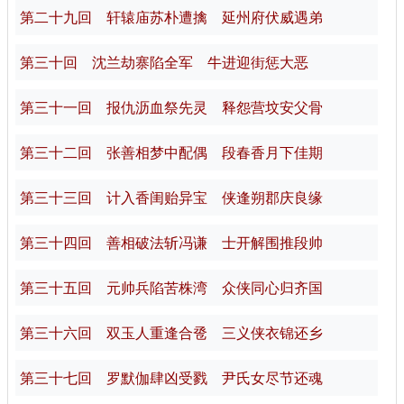
第二十九回 轩辕庙苏朴遭擒 延州府伏威遇弟
第三十回 沈兰劫寨陷全军 牛进迎街惩大恶
第三十一回 报仇沥血祭先灵 释怨营坟安父骨
第三十二回 张善相梦中配偶 段春香月下佳期
第三十三回 计入香闺贻异宝 侠逢朔郡庆良缘
第三十四回 善相破法斩冯谦 士开解围推段帅
第三十五回 元帅兵陷苦株湾 众侠同心归齐国
第三十六回 双玉人重逢合卺 三义侠衣锦还乡
第三十七回 罗默伽肆凶受戮 尹氏女尽节还魂