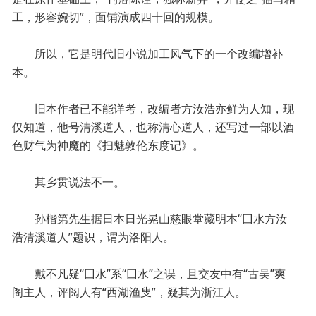
工，形容婉切”，面铺演成四十回的规模。
所以，它是明代旧小说加工风气下的一个改编增补
本。
旧本作者已不能详考，改编者方汝浩亦鲜为人知，现
仅知道，他号清溪道人，也称清心道人，还写过一部以酒
色财气为神魔的《扫魅敦伦东度记》。
其乡贯说法不一。
孙楷第先生据日本日光晃山慈眼堂藏明本“囗水方汝
浩清溪道人”题识，谓为洛阳人。
戴不凡疑“囗水”系“囗水”之误，且交友中有“古吴”爽
阁主人，评阅人有“西湖渔叟”，疑其为浙江人。