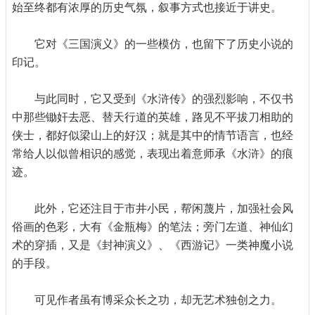
始至终都有浓厚的历史气氛，叙事方式也接近于讲史。
它对《三国演义》的一些模仿，也留下了历史小说的
印记。
与此同时，它又受到《水浒传》的强烈影响，不仅书
中那些锄奸去恶、替天行道的英雄，路见不平拔刀相助的
侠士，都好似梁山上的好汉；就是其中的情节语言，也经
常给人以似曾相识的感觉，表现出着意师承《水浒》的痕
迹。
此外，它还注目于市井小民，帮闲蔑片，加强社会风
俗画的色彩，大有《金瓶梅》的笔法；旁门左道、神仙幻
术的穿插，又是《封神演义》、《西游记》一类神魔小说
的手段。
可见作者虽有博采众长之功，却无艺术独创之力。