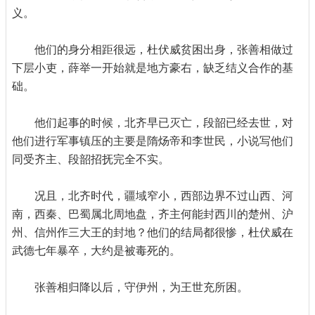
义。
他们的身分相距很远，杜伏威贫困出身，张善相做过
下层小吏，薛举一开始就是地方豪右，缺乏结义合作的基
础。
他们起事的时候，北齐早已灭亡，段韶已经去世，对
他们进行军事镇压的主要是隋炀帝和李世民，小说写他们
同受齐主、段韶招抚完全不实。
况且，北齐时代，疆域窄小，西部边界不过山西、河
南，西秦、巴蜀属北周地盘，齐主何能封西川的楚州、沪
州、信州作三大王的封地？他们的结局都很惨，杜伏威在
武德七年暴卒，大约是被毒死的。
张善相归降以后，守伊州，为王世充所困。