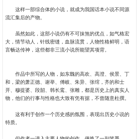
这样一部综合体的小说，就成为我国话本小说不同源
流汇集后的产物。
虽然如此，这部小说仍有不可抹煞的优点，如气格宏
大，情节动人，针线密缝，血脉流贯，人物性格鲜明，语
言畅达传神，这些都非三流小说所能望其项背。
作品中所写的人物，如东魏的高欢、高澄、侯景、丁
和，梁的萧正德、谢举、傅岐、朱异、张绾，齐的和士
开、穆提婆、段韶、韩长鸾、张雕，都是历史上的真实人
物，他们的行事与性格也大致有凭有据，不曾随意杜撰。
这有利于创作一个历史感的氛围，表现出历史小说的
特质。
但作者一进入主要人物的创作，便换了一副笔墨。