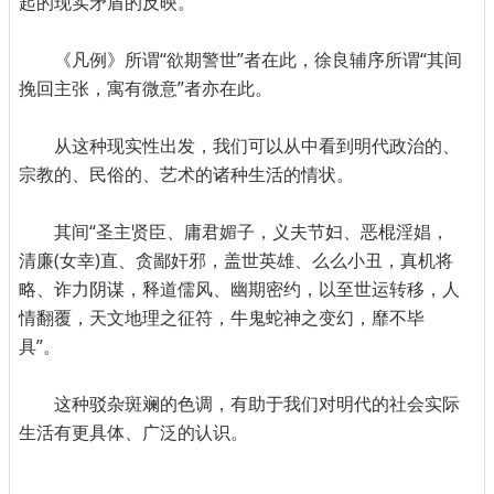
起的现实矛盾的反映。
《凡例》所谓“欲期警世”者在此，徐良辅序所谓“其间
挽回主张，寓有微意”者亦在此。
从这种现实性出发，我们可以从中看到明代政治的、
宗教的、民俗的、艺术的诸种生活的情状。
其间“圣主贤臣、庸君媚子，义夫节妇、恶棍淫娼，
清廉(女幸)直、贪鄙奸邪，盖世英雄、么么小丑，真机将
略、诈力阴谋，释道儒风、幽期密约，以至世运转移，人
情翻覆，天文地理之征符，牛鬼蛇神之变幻，靡不毕
具”。
这种驳杂斑斓的色调，有助于我们对明代的社会实际
生活有更具体、广泛的认识。