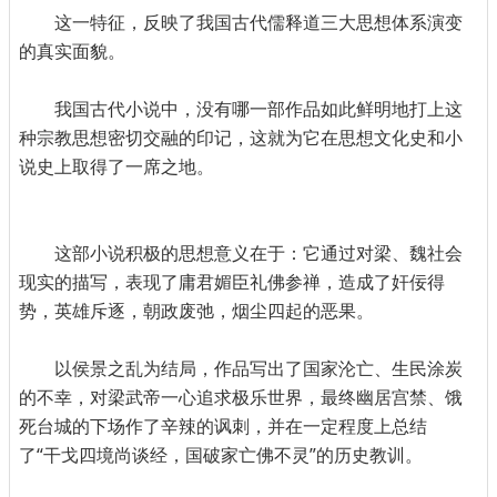
这一特征，反映了我国古代儒释道三大思想体系演变
的真实面貌。
我国古代小说中，没有哪一部作品如此鲜明地打上这
种宗教思想密切交融的印记，这就为它在思想文化史和小
说史上取得了一席之地。
这部小说积极的思想意义在于：它通过对梁、魏社会
现实的描写，表现了庸君媚臣礼佛参禅，造成了奸佞得
势，英雄斥逐，朝政废弛，烟尘四起的恶果。
以侯景之乱为结局，作品写出了国家沦亡、生民涂炭
的不幸，对梁武帝一心追求极乐世界，最终幽居宫禁、饿
死台城的下场作了辛辣的讽刺，并在一定程度上总结
了“干戈四境尚谈经，国破家亡佛不灵”的历史教训。