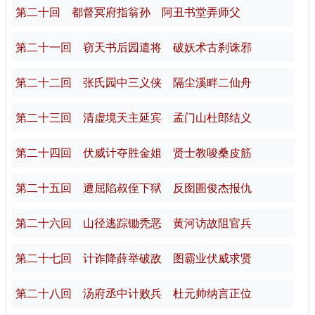
第二十回 都督冥府指翁孙 阿丑书堂弄师父
第二十一回 窃天书后园遣将 破妖术古刹诛邪
第二十二回 张氏园中三义侠 隔尘溪畔二仙舟
第二十三回 清虚境天主延宾 孟门山杜郎结义
第二十四回 伏威计夺胜金姐 贤士教唆桑皮筋
第二十五回 遭屈陷叔侄下狱 反囹圄俊杰报仇
第二十六回 山径逃踪锄秃恶 黄河访故阻官兵
第二十七回 计诈降薛举破敌 图霸业伏威求贤
第二十八回 汤府丞中计败兵 杜元帅纳言正位