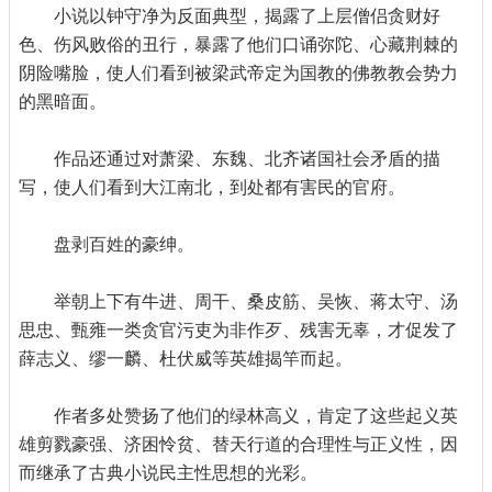
小说以钟守净为反面典型，揭露了上层僧侣贪财好
色、伤风败俗的丑行，暴露了他们口诵弥陀、心藏荆棘的
阴险嘴脸，使人们看到被梁武帝定为国教的佛教教会势力
的黑暗面。
作品还通过对萧梁、东魏、北齐诸国社会矛盾的描
写，使人们看到大江南北，到处都有害民的官府。
盘剥百姓的豪绅。
举朝上下有牛进、周干、桑皮筋、吴恢、蒋太守、汤
思忠、甄雍一类贪官污吏为非作歹、残害无辜，才促发了
薛志义、缪一麟、杜伏威等英雄揭竿而起。
作者多处赞扬了他们的绿林高义，肯定了这些起义英
雄剪戮豪强、济困怜贫、替天行道的合理性与正义性，因
而继承了古典小说民主性思想的光彩。