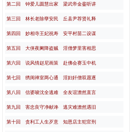
第二回 钟爱儿圆慧出家 梁武帝金銮听讲
第三回 林长老除孽安民 丘县尹荐贤礼释
第四回 妙相寺王妃祝寿 安平村苗二设谋
第五回 大侠夜阑降盗贼 淫僧梦里害相思
第六回 说风情赵尼画策 赴佛会赛玉中机
第七回 绣闺禅室两心通 淫妇奸僧双愿逐
第八回 信婆唆沈全逃难 全友谊澹然直言
第九回 害忠良守净献谗 逃灾难澹然遇旧
第十回 贪利工人生歹意 知恩店主犯官刑