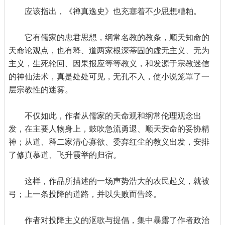
应该指出，《禅真逸史》也充塞着不少思想糟粕。
它有儒家的忠君思想，纲常名教的教条，顺天知命的
天命论观点，也有释、道两家根深蒂固的虚无主义、无为
主义，生死轮回、因果报应等等教义，和发源于宗教迷信
的神仙法术，真是处处可见，无孔不入，使小说笼罩了一
层宗教性的迷雾。
不仅如此，作者从儒家的天命观和纲常伦理观念出
发，在主要人物身上，鼓吹急流勇退、顺天安命的妥协精
神；从道、释二家清心寡欲、委弃红尘的教义出发，安排
了修真慕道、飞升霞举的归宿。
这样，作品所描述的一场声势浩大的农民起义，就被
弓；上一条投降的道路，并以失败而告终。
作者对投降主义的沤歌与提倡，集中暴露了作者政治