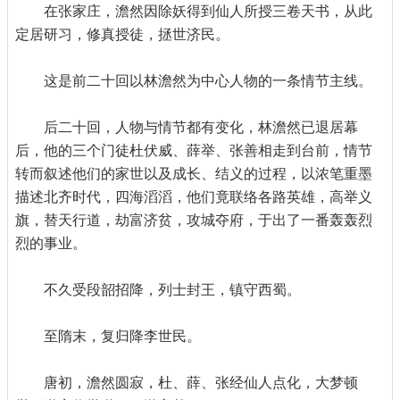
在张家庄，澹然因除妖得到仙人所授三卷天书，从此
定居研习，修真授徒，拯世济民。
这是前二十回以林澹然为中心人物的一条情节主线。
后二十回，人物与情节都有变化，林澹然已退居幕
后，他的三个门徒杜伏威、薛举、张善相走到台前，情节
转而叙述他们的家世以及成长、结义的过程，以浓笔重墨
描述北齐时代，四海滔滔，他们竟联络各路英雄，高举义
旗，替天行道，劫富济贫，攻城夺府，于出了一番轰轰烈
烈的事业。
不久受段韶招降，列士封王，镇守西蜀。
至隋末，复归降李世民。
唐初，澹然圆寂，杜、薛、张经仙人点化，大梦顿