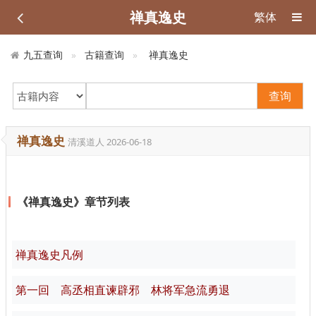
禅真逸史
繁体
九五查询
古籍查询
禅真逸史
查询
禅真逸史
清溪道人
2026-06-18
《禅真逸史》章节列表
禅真逸史凡例
第一回 高丞相直谏辟邪 林将军急流勇退