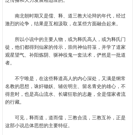
泛传播和大力发展相适应的。
南北朝时期又是儒、释、道三教大论辩的年代，经过
激烈的论争，结果是互相汲取，在某些方面融合起来。
所以小说中的主要人物，或为释氏高人，或为释氏门
徒，他们都得到仙家的传示，崇尚神仙符箓，并学了道家
观星望气、补阳炼阴、驱神役鬼一套法术，俨然是一批道
者。
不宁唯是，在这些释道高人的内心深处，又满是纲常
名教的思想，诛奸锄妖、辅佐明主、留名青史的雄心，不
得意时，也是高山流水、长啸狂歌的志趣，全是儒家者流
的行藏。
可见，释而道，道而儒，三教合流，三教互补，正是
这部小说总体思想的主要特征。