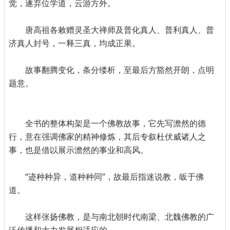
觉，遂弃位学道，云游方外。
唐高祖各敕赠灵圣大禅师及普化真人、普利真人、普
济真人封号，一释三真，均成正果。
故事翻腾变化，条分缕析，至最后方豁然开朗，点明
题意。
全书的整体构架是一个佛教故事，它先写澹然的德
行，意在强调佛家的精神修炼，其后专叙杜伏威诸人之
事，也是借以展示澹然的事业和高风。
“迹种种异，道种种同”，故最后指迷说教，皈于佛
道。
这样张扬佛教，是与南北朝时代南梁、北魏佛教的广