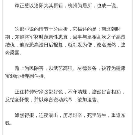
谭正璧以洛阳为其原籍，杭州为居所，也成一说。
这部小说的情节十分曲折，它描述的是：南北朝时
期，东魏将军林时茂禀性忠直，因事与丞相高欢之子高澄
结仇，他深恐高澄日后报复，就削发为僧，改名澹然，逃
奔梁国。
路上为民除害，以武艺高强、材德兼备，被荐为建康
宝刹妙相寺副住持。
正住持钟守净贪鄙好色，不守清规，澹然好言相劝，
反结怨怀恨，并以谗言说动武帝，欲加迫害。
澹然得报，连夜潜出，历尽艰辛，死里逃生，重返东
魏。