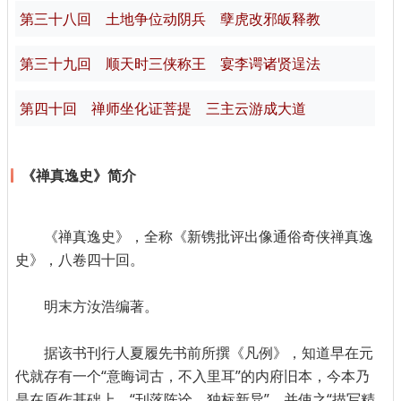
第三十八回 土地争位动阴兵 孽虎改邪皈释教
第三十九回 顺天时三侠称王 宴李谔诸贤逞法
第四十回 禅师坐化证菩提 三主云游成大道
《禅真逸史》简介
《禅真逸史》，全称《新镌批评出像通俗奇侠禅真逸
史》，八卷四十回。
明末方汝浩编著。
据该书刊行人夏履先书前所撰《凡例》，知道早在元
代就存有一个“意晦词古，不入里耳”的内府旧本，今本乃
是在原作基础上，“刊落陈诠，独标新异”，并使之“描写精