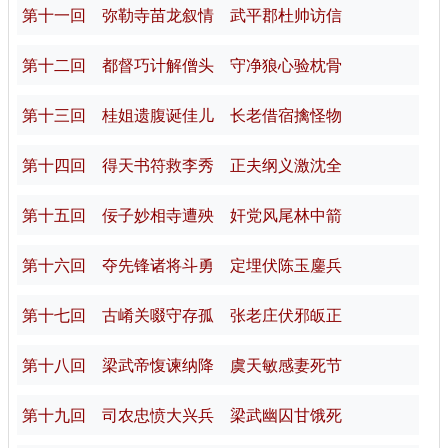
第十一回 弥勒寺苗龙叙情 武平郡杜帅访信
第十二回 都督巧计解僧头 守净狼心验枕骨
第十三回 桂姐遗腹诞佳儿 长老借宿擒怪物
第十四回 得天书符救李秀 正夫纲义激沈全
第十五回 佞子妙相寺遭殃 奸党风尾林中箭
第十六回 夺先锋诸将斗勇 定埋伏陈玉鏖兵
第十七回 古崤关啜守存孤 张老庄伏邪皈正
第十八回 梁武帝愎谏纳降 虞天敏感妻死节
第十九回 司农忠愤大兴兵 梁武幽囚甘饿死