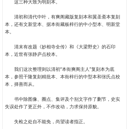
这三种大致为明刻本。
清初和清代中叶，有爽阁藏版复刻本和翼圣斋本复刻
本，还有文新堂本、据本衙藏板梓行的中小型本、明新堂
本。
清末有改题《妙相寺全传》和《大梁野史》的石印
本，近世有张静庐点校本。
我们这次整理则以清初“本衙爽阁主人”复刻本为底
本，参照干隆复刻精批本、本衙梓行的中型本和张氏点校
本，择善而从。
书中除图像、圈点、集评及个别文字作了删节，史实
失误处作了更正外，不作改动，力求保持原貌。
失检之处自不能免，尚望读者指正。