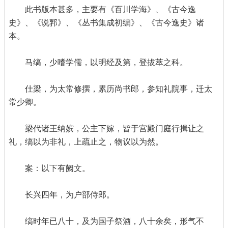
此书版本甚多，主要有《百川学海》、《古今逸
史》、《说郛》、《丛书集成初编》、《古今逸史》诸
本。
马缟，少嗜学儒，以明经及第，登拔萃之科。
仕梁，为太常修撰，累历尚书郎，参知礼院事，迁太
常少卿。
梁代诸王纳嫔，公主下嫁，皆于宫殿门庭行揖让之
礼，缟以为非礼，上疏止之，物议以为然。
案：以下有阙文。
长兴四年，为户部侍郎。
缟时年已八十，及为国子祭酒，八十余矣，形气不