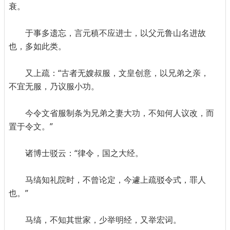
衰。
于事多遗忘，言元稹不应进士，以父元鲁山名进故
也，多如此类。
又上疏：“古者无嫂叔服，文皇创意，以兄弟之亲，
不宜无服，乃议服小功。
今令文省服制条为兄弟之妻大功，不知何人议改，而
置于令文。”
诸博士驳云：“律令，国之大经。
马缟知礼院时，不曾论定，今遽上疏驳令式，罪人
也。”
马缟，不知其世家，少举明经，又举宏词。