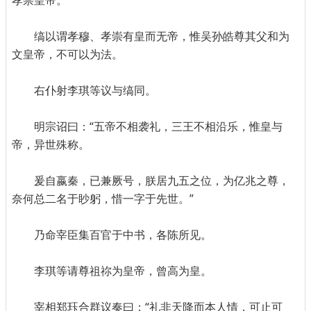
孝崇皇帝。
缟以谓孝穆、孝崇有皇而无帝，惟吴孙皓尊其父和为
文皇帝，不可以为法。
右仆射李琪等议与缟同。
明宗诏曰：“五帝不相袭礼，三王不相沿乐，惟皇与
帝，异世殊称。
爰自嬴秦，已兼厥号，朕居九五之位，为亿兆之尊，
奈何总二名于眇躬，惜一字于先世。”
乃命宰臣集百官于中书，各陈所见。
李琪等请尊祖祢为皇帝，曾高为皇。
宰相郑珏合群议奏曰：“礼非天降而本人情，可止可