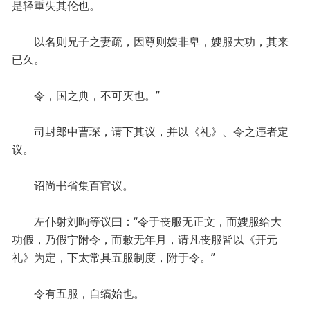
是轻重失其伦也。
以名则兄子之妻疏，因尊则嫂非卑，嫂服大功，其来
已久。
令，国之典，不可灭也。”
司封郎中曹琛，请下其议，并以《礼》、令之违者定
议。
诏尚书省集百官议。
左仆射刘昫等议曰：“令于丧服无正文，而嫂服给大
功假，乃假宁附令，而敕无年月，请凡丧服皆以《开元
礼》为定，下太常具五服制度，附于令。”
令有五服，自缟始也。