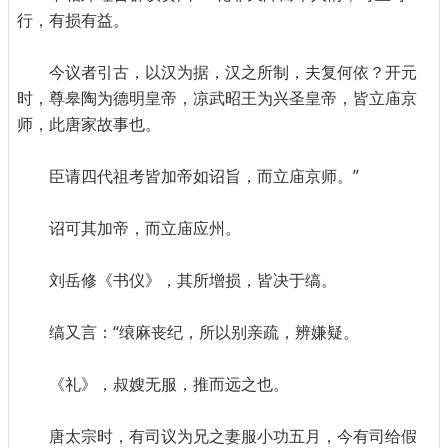
行，有损有益。
今议者引古，以汉为据，汉之所制，夫复何依？开元
时，尊皋陶为德明皇帝，凉武昭王为兴圣皇帝，皆立庙京
师，此唐家故事也。
臣请四代祖考皆加帝如诏旨，而立庙京师。”
诏可其加帝，而立庙应州。
刘岳修《书仪》，其所增损，皆决于缟。
缟又言：“缞麻丧纪，所以别亲疏，辨嫌疑。
《礼》，叔嫂无服，推而远之也。
唐太宗时，有司议为兄之妻服小功五月，今有司给假