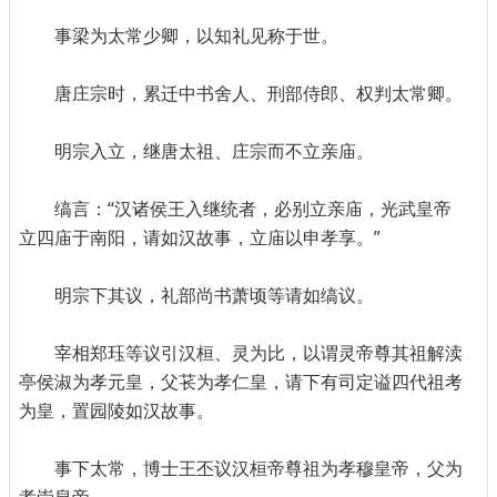
事梁为太常少卿，以知礼见称于世。
唐庄宗时，累迁中书舍人、刑部侍郎、权判太常卿。
明宗入立，继唐太祖、庄宗而不立亲庙。
缟言：“汉诸侯王入继统者，必别立亲庙，光武皇帝
立四庙于南阳，请如汉故事，立庙以申孝享。”
明宗下其议，礼部尚书萧顷等请如缟议。
宰相郑珏等议引汉桓、灵为比，以谓灵帝尊其祖解渎
亭侯淑为孝元皇，父苌为孝仁皇，请下有司定谥四代祖考
为皇，置园陵如汉故事。
事下太常，博士王丕议汉桓帝尊祖为孝穆皇帝，父为