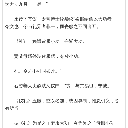
为大功九月，非是。”
废帝下其议，太常博士段颙议“嫂服给假以大功者，
令文也，令与礼异者非一，而丧服之不同者五。
《礼》，姨舅皆服小功，令皆大功。
妻父母婿外甥皆服缌，令皆小功。
礼、令之不可同如此。”
右赞善大夫赵咸又议曰：“丧，与其易也，宁戚。
《仪礼》五服，或以名加，或因尊制，推恩引义，各
有所当。
据《礼》为兄之子妻服大功，今为兄之子母服小功，