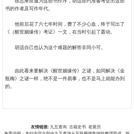
徐志摩应邀为这部书作序，胡适应约准备考证出这部
书的作者及写作年代。
他前后花了六七年时间，费了不少心血，终于写出了
《（醒世姻缘传）考证》一文，在当时引起了轰动。
胡适自己也认为这个难题的解答非同小可。
由此看来要解决《醒世姻缘传》之谜，如同解决《金
瓶梅》之谜一样，绝不是一件易事，也不是马上就能办到
的。
友情链接:
九五查询
古籍史书
老黄历
免责说明：本站内容全部由九五查询从互联网搜集编辑整理而成，版