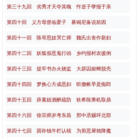
第三十九回 劣秀才天夺其魄 忤逆子孽报于亲
第四十回 义方母督临爱子 募铜尼备说前因
第四十一回 陈哥思妓哭亡师 魏氏出丧作新妇
第四十二回 妖狐假恶鬼行凶 乡约报村农援例
第四十三回 提牢书办火烧监 大辟囚姬蝉脱壳
第四十四回 梦换心方成恶妇 听撒帐早是痴郎
第四十五回 薛素姐酒醉疏防 狄希陈乘机取鼎
第四十六回 徐宗师岁考东昌 邢中丞赐环北部
第四十七回 因诈钱牛栏认犊 为剪恶犀烛降魔