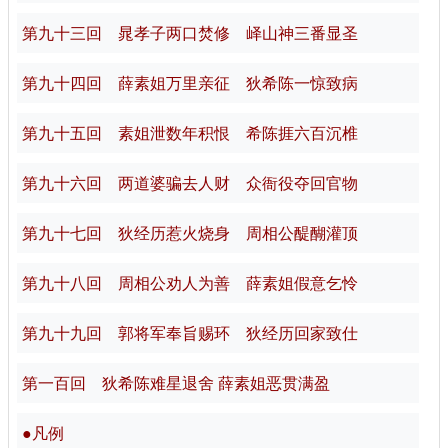
第九十三回 晁孝子两口焚修 峄山神三番显圣
第九十四回 薛素姐万里亲征 狄希陈一惊致病
第九十五回 素姐泄数年积恨 希陈捱六百沉椎
第九十六回 两道婆骗去人财 众衙役夺回官物
第九十七回 狄经历惹火烧身 周相公醍醐灌顶
第九十八回 周相公劝人为善 薛素姐假意乞怜
第九十九回 郭将军奉旨赐环 狄经历回家致仕
第一百回 狄希陈难星退舍 薛素姐恶贯满盈
●凡例