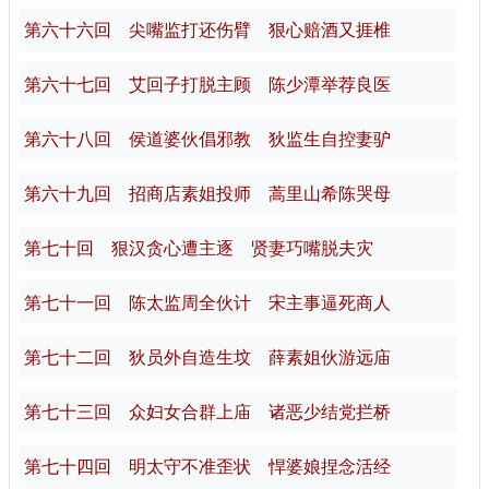
第六十六回 尖嘴监打还伤臂 狠心赔酒又捱椎
第六十七回 艾回子打脱主顾 陈少潭举荐良医
第六十八回 侯道婆伙倡邪教 狄监生自控妻驴
第六十九回 招商店素姐投师 蒿里山希陈哭母
第七十回 狠汉贪心遭主逐 贤妻巧嘴脱夫灾
第七十一回 陈太监周全伙计 宋主事逼死商人
第七十二回 狄员外自造生坟 薛素姐伙游远庙
第七十三回 众妇女合群上庙 诸恶少结党拦桥
第七十四回 明太守不准歪状 悍婆娘捏念活经