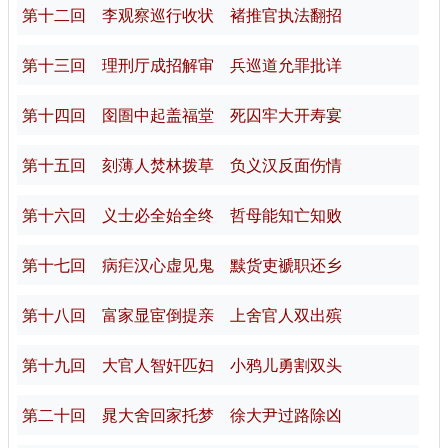
第十二回 李观察巡行收状 褚推官执法翻招
第十三回 理刑厅成招解审 兵巡道允罪批详
第十四回 囹圄中起盖福堂 死囚牢大开寿宴
第十五回 刻薄人焚林拨草 负义汉反面伤情
第十六回 义士必全始全终 哲母能知亡知败
第十七回 病疟汉心虚见鬼 黩货吏褫职还乡
第十八回 富家显宦倒提亲 上舍官人双出殡
第十九回 大官人智奸匹妇 小鸦儿勇割双头
第二十回 晁大舍回家托梦 徐大尹过路除凶