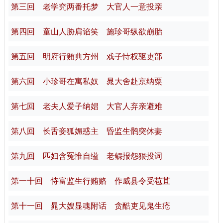
第三回 老学究两番托梦 大官人一意投亲
第四回 童山人胁肩谄笑 施珍哥纵欲崩胎
第五回 明府行贿典方州 戏子恃权驱吏部
第六回 小珍哥在寓私奴 晁大舍赴京纳粟
第七回 老夫人爱子纳娼 大官人弃亲避难
第八回 长舌妾狐媚惑主 昏监生鹘突休妻
第九回 匹妇含冤惟自缢 老鳏报怨狠投词
第一十回 恃富监生行贿赂 作威县令受苞苴
第十一回 晁大嫂显魂附话 贪酷吏见鬼生疮