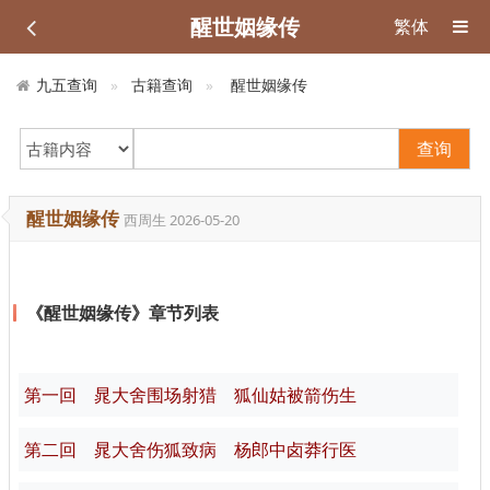
醒世姻缘传
繁体
九五查询
古籍查询
醒世姻缘传
查询
醒世姻缘传
西周生
2026-05-20
《醒世姻缘传》章节列表
第一回 晁大舍围场射猎 狐仙姑被箭伤生
第二回 晁大舍伤狐致病 杨郎中卤莽行医