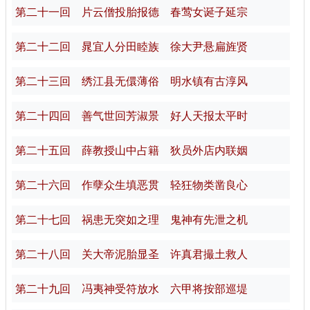
第二十一回 片云僧投胎报德 春莺女诞子延宗
第二十二回 晁宜人分田睦族 徐大尹悬扁旌贤
第二十三回 绣江县无儇薄俗 明水镇有古淳风
第二十四回 善气世回芳淑景 好人天报太平时
第二十五回 薛教授山中占籍 狄员外店内联姻
第二十六回 作孽众生填恶贯 轻狂物类凿良心
第二十七回 祸患无突如之理 鬼神有先泄之机
第二十八回 关大帝泥胎显圣 许真君撮土救人
第二十九回 冯夷神受符放水 六甲将按部巡堤