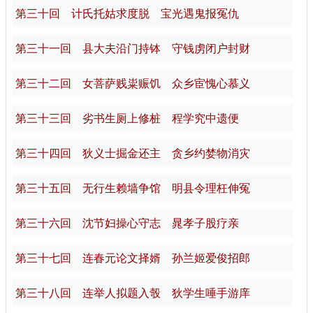
第三十回 计氏托姑求度脱 宝光遇鬼报冤仇
第三十一回 县大夫沿门持钵 守钱虏闭户封财
第三十二回 女菩萨贱粜赈饥 众乡宦愧心慕义
第三十三回 劣书生厕上修桩 程学究中遗便
第三十四回 狄义士掘金还主 贪乡约婪物消灾
第三十五回 无行生赖墙争馆 明县令理枉伸冤
第三十六回 沈节妇操心守志 晁孝子股疗亲
第三十七回 连春元论文择婿 孙兰姬爱俊招郎
第三十八回 连举人拟题入彀 狄学生唾手游庠