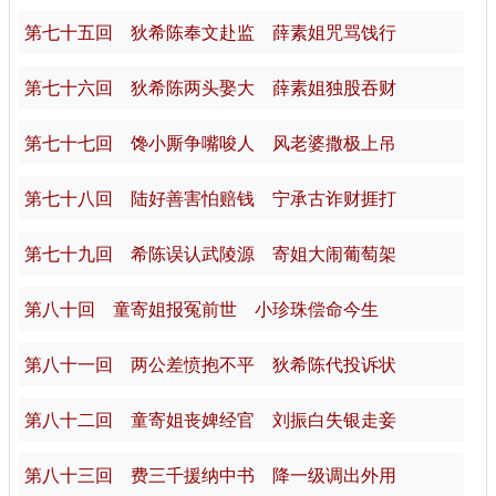
第七十五回 狄希陈奉文赴监 薛素姐咒骂饯行
第七十六回 狄希陈两头娶大 薛素姐独股吞财
第七十七回 馋小厮争嘴唆人 风老婆撒极上吊
第七十八回 陆好善害怕赔钱 宁承古诈财捱打
第七十九回 希陈误认武陵源 寄姐大闹葡萄架
第八十回 童寄姐报冤前世 小珍珠偿命今生
第八十一回 两公差愤抱不平 狄希陈代投诉状
第八十二回 童寄姐丧婢经官 刘振白失银走妾
第八十三回 费三千援纳中书 降一级调出外用