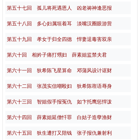
第五十七回 孤儿将死遇恩人 凶老祷神逢恶报
第五十八回 多心妇属垣着耳 淡嘴汉圈眼游营
第五十九回 孝女于归全四德 悍妻逞毒害双亲
第六十回 相妗子痛打甥妇 薛素姐监禁夫君
第六十一回 狄希陈飞星算命 邓蒲风设计诓财
第六十二回 张茂实信嘲殴妇 狄希陈诳语辱身
第六十三回 智姐假手报冤仇 如卞托鹰惩悍泼
第六十四回 薛素姐延僧忏罪 白姑子造孽渔财
第六十五回 狄生遭打又陪钱 张子报仇兼射利