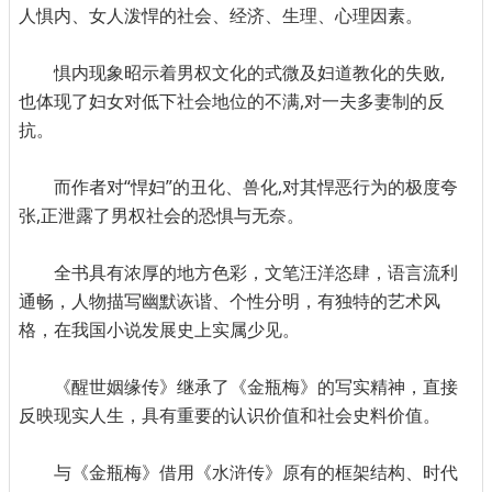
人惧内、女人泼悍的社会、经济、生理、心理因素。
惧内现象昭示着男权文化的式微及妇道教化的失败,
也体现了妇女对低下社会地位的不满,对一夫多妻制的反
抗。
而作者对“悍妇”的丑化、兽化,对其悍恶行为的极度夸
张,正泄露了男权社会的恐惧与无奈。
全书具有浓厚的地方色彩，文笔汪洋恣肆，语言流利
通畅，人物描写幽默诙谐、个性分明，有独特的艺术风
格，在我国小说发展史上实属少见。
《醒世姻缘传》继承了《金瓶梅》的写实精神，直接
反映现实人生，具有重要的认识价值和社会史料价值。
与《金瓶梅》借用《水浒传》原有的框架结构、时代