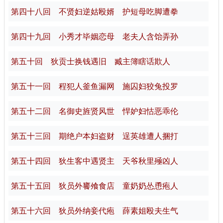
第四十八回 不贤妇逆姑殴婿 护短母吃脚遭拳
第四十九回 小秀才毕姻恋母 老夫人含饴弄孙
第五十回 狄贡士换钱遇旧 臧主簿瞎话欺人
第五十一回 程犯人釜鱼漏网 施囚妇狡兔投罗
第五十二回 名御史旌贤风世 悍妒妇怙恶乖伦
第五十三回 期绝户本妇盗财 逞英雄遭人捆打
第五十四回 狄生客中遇贤主 天爷秋里殛凶人
第五十五回 狄员外饔飧食店 童奶奶怂恿疱人
第五十六回 狄员外纳妾代疱 薛素姐殴夫生气