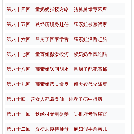
第八十四回 童奶奶指授方略 骆舅舅举荐幕宾
第八十五回 狄经历脱身赴任 薛素姐被赚留家
第八十六回 吕厨子回家学舌 薛素姐沿路赶船
第八十七回 童寄姐撒泼投河 权奶奶争风吃醋
第八十八回 薛素姐送回明水 吕厨子配死高邮
第八十九回 薛素姐谤夫造反 顾大嫂代众降魔
第九十回 善女人死后登仙 纯孝子病中得药
第九十一回 狄经司受制嬖妾 吴推府考察属官
第九十二回 义徒从厚待师母 逆妇假手杀亲儿