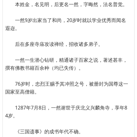
本姓金，名见明，后更名一然，字晦然，法名普觉。
一然9岁出家当了和尚，20岁时就以学业优秀而闻名
遐迩。
后在多座寺庙攻读禅经，招收诸多弟子。
一然一生潜心钻研，精通诸子百家之说，著述甚丰，
撰有佛教书籍百余种（均已失传）。
76岁时，忠烈王赐予其冲照之号，被册封为国尊这一
国家至高僧籍。
1287年7月8日，一然谢世于庆北义兴麟角寺，享年8
4岁。
《三国遗事》的成书年代不确。