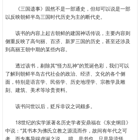
《三国遗事》固然不是一部通史，但却可以说是一部
以反映朝鲜半岛三国时代历史为主的断代史。
该书的内容上起古朝鲜的建国神话传说，主要内容则
侧重反映了高句丽、百济、新罗三国的历史，甚至还涉及
到高丽王朝中期的某些内容。
透过该书，剔除其“怪力乱神”的荒诞色彩，我们可以
了解到朝鲜半岛古代社会的政治、经济、文化的各个侧
面，特别是语言学、民俗学、历史地理学、宗教学及雕
刻、建筑、美术等珍贵资料。
该书问世以后，贬斥非议之词颇多。
18世纪的实学派著名历史学者安鼎福在《东史纲目》
中说：“其书本为佛氏立教之源流而作，故间有年代之可
考，而专事异端虚诞之说……噫，是书也，只是异流怪