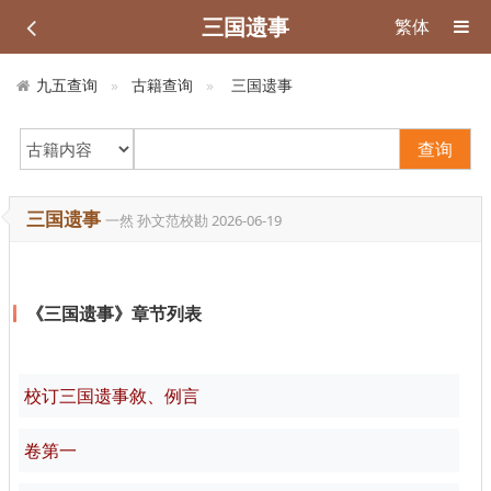
三国遗事
繁体
九五查询
古籍查询
三国遗事
查询
三国遗事
一然 孙文范校勘
2026-06-19
《三国遗事》章节列表
校订三国遗事敘、例言
卷第一