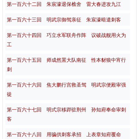
第一百六十二回 朱宸濠退保樵舍 雷大春进攻九江
第一百六十三回 明武宗御驾亲征 朱宸濠暗遣刺客
第一百六十四回 巧立水军联舟作阵 议破战舰用火为
工
第一百六十五回 师成然罴大队南征 性本豺狼中宵行
刺
第一百六十六回 焦大鹏行宫救圣驾 明武宗便殿审强
徒
第一百六十七回 明式宗移跸驻荆州 孙知府奉命审刺
客
第一百六十八回 用骗供刺客承招 上表章知府覆命