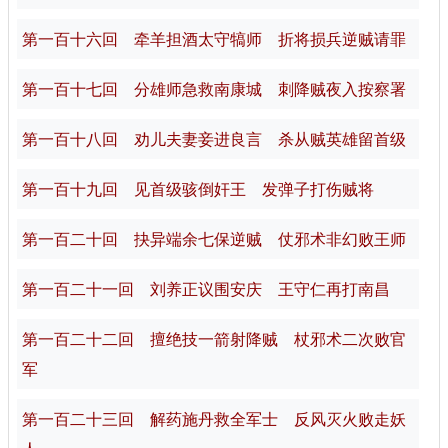
第一百十六回 牵羊担酒太守犒师 折将损兵逆贼请罪
第一百十七回 分雄师急救南康城 刺降贼夜入按察署
第一百十八回 劝儿夫妻妾进良言 杀从贼英雄留首级
第一百十九回 见首级骇倒奸王 发弹子打伤贼将
第一百二十回 抉异端余七保逆贼 仗邪术非幻败王师
第一百二十一回 刘养正议围安庆 王守仁再打南昌
第一百二十二回 擅绝技一箭射降贼 杖邪术二次败官
军
第一百二十三回 解药施丹救全军士 反风灭火败走妖