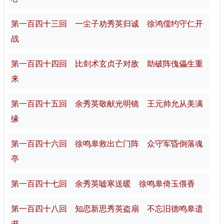
第一百四十三回 一尘子劝秀英归诚 徐鸿儒约守仁开
战
第一百四十四回 比剑术玄贞子对敌 助破阵傀儡生重
来
第一百四十五回 余秀英敬献光明镜 王元帅允从美满
缘
第一百四十六回 徐鸣皋救出亡门阵 众守军昏倒落魂
亭
第一百四十七回 余秀英嘘寒送暖 徐鸣皋倚玉偎香
第一百四十八回 知恋新思秀英盗扇 不忘旧德鸣皋遗
书