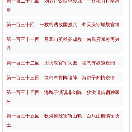
第一百二十九回 刘养正议取全陵城 一枝梅力打南昌
府
第一百三十回 一枝梅诱敌国贼兵 邺天庆守城战官将
第一百三十一回 马耳山英雄齐却敌 南昌府赋将再兴
兵
第一百三十二回 用火攻官军大败 摆恶阵妖道逞能
第一百三十三回 徐鸣皋探阵陷阵 海鸥子知情说情
第一百三十四回 海鸥子演说非幻阵 狄洪道借宿独家
村
第一百三十五回 狄洪道除害斩山魈 白乐山殷情留勇
士