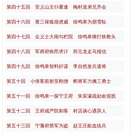
第四十五回 安义山主仆重逢 梅村道弟兄齐会
第四十六回 黄三保狐假虎威 徐鸣皋为朋雪耻
第四十七回 众义士大闹勾栏院 徐鸣皋痛打铁教头
第四十八回 军师府铁昂求计 郑元龙走马报信
第四十九回 徐鸣皋智料奸谋 李自然发兵遣将
第五十回 小侠客箭射至刚僧 邺将军力擒三勇士
第五十一回 徐鸣皋一探宁王府 朱宸濠疏劾俞巡抚
第五十二回 王府戒严防刺客 村店谈心遇异人
第五十三回 宁藩府禁军为盗 赵王庄歃血练兵