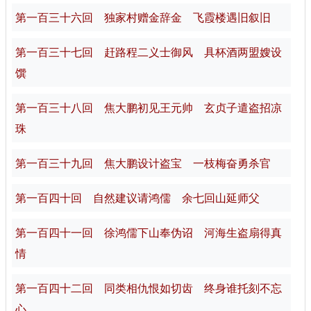
第一百三十六回 独家村赠金辞金 飞霞楼遇旧叙旧
第一百三十七回 赶路程二义士御风 具杯酒两盟嫂设
馔
第一百三十八回 焦大鹏初见王元帅 玄贞子遣盗招凉
珠
第一百三十九回 焦大鹏设计盗宝 一枝梅奋勇杀官
第一百四十回 自然建议请鸿儒 余七回山延师父
第一百四十一回 徐鸿儒下山奉伪诏 河海生盗扇得真
情
第一百四十二回 同类相仇恨如切齿 终身谁托刻不忘
心