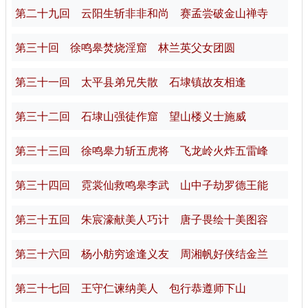
第二十九回 云阳生斩非非和尚 赛孟尝破金山禅寺
第三十回 徐鸣皋焚烧淫窟 林兰英父女团圆
第三十一回 太平县弟兄失散 石埭镇故友相逢
第三十二回 石埭山强徒作窟 望山楼义士施威
第三十三回 徐鸣皋力斩五虎将 飞龙岭火炸五雷峰
第三十四回 霓裳仙救鸣皋李武 山中子劫罗德王能
第三十五回 朱宸濠献美人巧计 唐子畏绘十美图容
第三十六回 杨小舫穷途逢义友 周湘帆好侠结金兰
第三十七回 王守仁谏纳美人 包行恭遵师下山