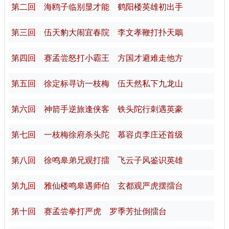
第二回 海鸥子临别显才能 鹤阳楼英雄初出手
第三回 伍天豹大闹宜春院 李文孝鞭打扑天鵰
第四回 赛孟尝怒打小霸王 方国才避难走他方
第五回 徐定标寻访一枝梅 伍天然私下九龙山
第六回 神箭手逆旅逢侠客 铁头陀行刺遇英豪
第七回 一枝梅徐府杀头陀 慕容贞李庄还首级
第八回 徐鸣皋弟兄观打擂 飞云子风鉴识英雄
第九回 雅仙楼鸣皋遇师伯 玄都观严虎摆擂台
第十回 赛孟尝拳打严虎 罗季芳扯倒擂台