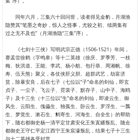
集”序）。
同年六月，三集六十回问世，读者得见金豹，月湖渔
隐赞其“笔墨之奇妙，惊人之怪事，尤较之初、续两集有
过之无不及也”（月湖渔隐“三集”序）。
《七剑十三侠》写明武宗正德（1506-1521）年间，
赛孟尝徐鹤（字鸣皋）等十二英雄（徐庆、罗季芳、一枝
梅、狄洪道、王能、李武、杨小舫、包行恭、周湘帆、徐
寿、伍天熊）聚义，各仗侠肝义胆、超群武艺，劫富济
贫，除暴安良，后在七子（七位以“子”命名的剑仙，即玄
贞子、一尘子、飞云子、霓裳子、默存子、山中子、海鸥
子）及十三生（十三位以“生”命名的剑仙，即凌云生、御
风生、云阳生、傀儡生、独孤生、卧云生、罗浮生、一瓢
生、梦觉生、漱石生、鹪寄生、河海生、自全生）的帮助
下，随右都御史杨一清平定甘肃安化王朱寘鐇叛乱、随佥
都御史王守仁平定江西宁王朱宸濠叛乱，结果七子十三生
与十二英雄各受封赏。