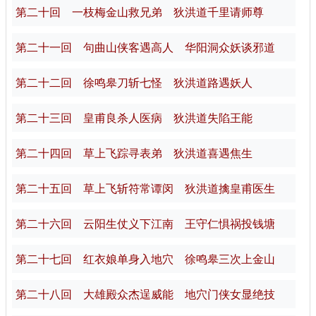
第二十回 一枝梅金山救兄弟 狄洪道千里请师尊
第二十一回 句曲山侠客遇高人 华阳洞众妖谈邪道
第二十二回 徐鸣皋刀斩七怪 狄洪道路遇妖人
第二十三回 皇甫良杀人医病 狄洪道失陷王能
第二十四回 草上飞踪寻表弟 狄洪道喜遇焦生
第二十五回 草上飞斩符常谭闵 狄洪道擒皇甫医生
第二十六回 云阳生仗义下江南 王守仁惧祸投钱塘
第二十七回 红衣娘单身入地穴 徐鸣皋三次上金山
第二十八回 大雄殿众杰逞威能 地穴门侠女显绝技