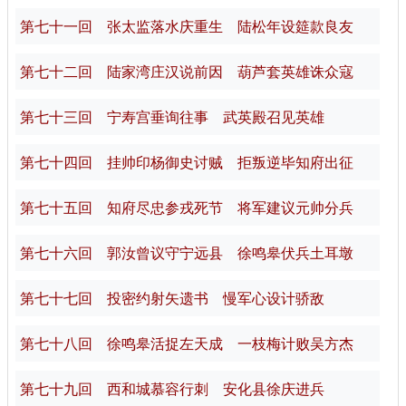
第七十一回 张太监落水庆重生 陆松年设筵款良友
第七十二回 陆家湾庄汉说前因 葫芦套英雄诛众寇
第七十三回 宁寿宫垂询往事 武英殿召见英雄
第七十四回 挂帅印杨御史讨贼 拒叛逆毕知府出征
第七十五回 知府尽忠参戎死节 将军建议元帅分兵
第七十六回 郭汝曾议守宁远县 徐鸣皋伏兵土耳墩
第七十七回 投密约射矢遗书 慢军心设计骄敌
第七十八回 徐鸣皋活捉左天成 一枝梅计败吴方杰
第七十九回 西和城慕容行刺 安化县徐庆进兵