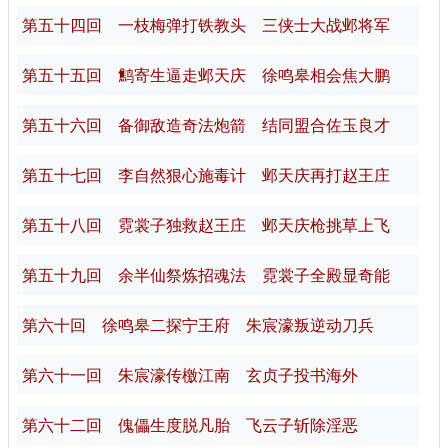
第五十四回 一枝梅弹打铁教头 三侠士大战邺将军
第五十五回 鹪寄生逼走邺天庆 徐鸣皋相会焦大鹏
第五十六回 备御敌造奇法炮箭 结同盟合佐玉良才
第五十七回 李自然狠心施毒计 邺天庆再打赵王庄
第五十八回 霓裳子独救赵王庄 邺天庆枪挑草上飞
第五十九回 余半仙祭炼招魂法 霓裳子全殿显奇能
第六十回 徐鸣皋二探宁王府 朱宸濠叛逆动刀兵
第六十一回 朱宸濠传檄江南 玄贞子投书海外
第六十二回 傀儡生度脱凡胎 飞云子斩除淫恶