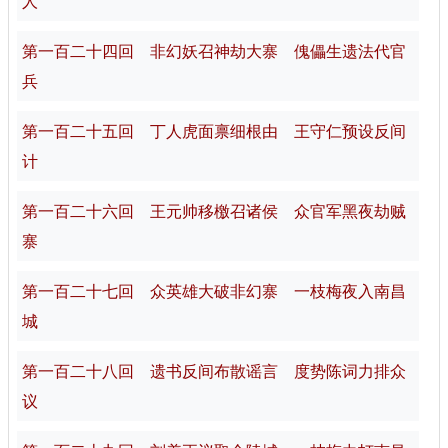
人
第一百二十四回 非幻妖召神劫大寨 傀儡生遗法代官
兵
第一百二十五回 丁人虎面禀细根由 王守仁预设反间
计
第一百二十六回 王元帅移檄召诸侯 众官军黑夜劫贼
寨
第一百二十七回 众英雄大破非幻寨 一枝梅夜入南昌
城
第一百二十八回 遗书反间布散谣言 度势陈词力排众
议