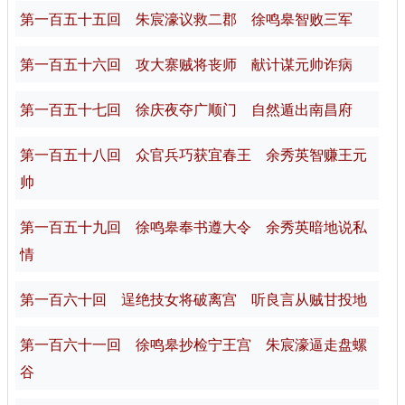
第一百五十五回 朱宸濠议救二郡 徐鸣皋智败三军
第一百五十六回 攻大寨贼将丧师 献计谋元帅诈病
第一百五十七回 徐庆夜夺广顺门 自然遁出南昌府
第一百五十八回 众官兵巧获宜春王 余秀英智赚王元
帅
第一百五十九回 徐鸣皋奉书遵大令 余秀英暗地说私
情
第一百六十回 逞绝技女将破离宫 听良言从贼甘投地
第一百六十一回 徐鸣皋抄检宁王宫 朱宸濠逼走盘螺
谷