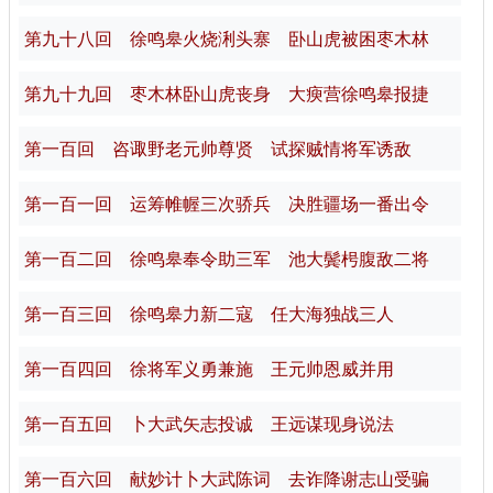
第九十八回 徐鸣皋火烧浰头寨 卧山虎被困枣木林
第九十九回 枣木林卧山虎丧身 大瘐营徐鸣皋报捷
第一百回 咨诹野老元帅尊贤 试探贼情将军诱敌
第一百一回 运筹帷幄三次骄兵 决胜疆场一番出令
第一百二回 徐鸣皋奉令助三军 池大鬓枵腹敌二将
第一百三回 徐鸣皋力新二寇 任大海独战三人
第一百四回 徐将军义勇兼施 王元帅恩威并用
第一百五回 卜大武矢志投诚 王远谋现身说法
第一百六回 献妙计卜大武陈词 去诈降谢志山受骗