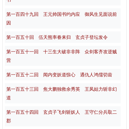
第一百四十九回 王元帅国书约内应 御风生见面说前
因
第一百五十回 伍天熊率眷来归 玄贞子登坛发令
第一百五十一回 十三生大破非非阵 众剑客齐攻逆贼
营
第一百五十二回 闻内变妖道惊心 遇仇人鸿儒切齿
第一百五十三回 焦大鹏独救余秀英 王凤姑力斩非幻
道
第一百五十四回 玄贞子飞剑斩妖人 王守仁分兵取二
郡