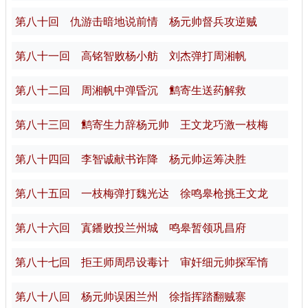
第八十回 仇游击暗地说前情 杨元帅督兵攻逆贼
第八十一回 高铭智败杨小舫 刘杰弹打周湘帆
第八十二回 周湘帆中弹昏沉 鹪寄生送药解救
第八十三回 鹪寄生力辞杨元帅 王文龙巧激一枝梅
第八十四回 李智诚献书诈降 杨元帅运筹决胜
第八十五回 一枝梅弹打魏光达 徐鸣皋枪挑王文龙
第八十六回 寘鐇败投兰州城 鸣皋暂领巩昌府
第八十七回 拒王师周昂设毒计 审奸细元帅探军惰
第八十八回 杨元帅误困兰州 徐指挥踏翻贼寨