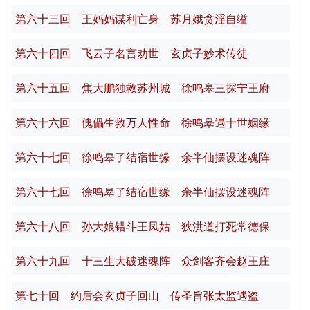
第六十三回 王妈妈谋利亡身 苏月娥贪淫自缢
第六十四回 飞云子名言劝世 玄贞子妙术传徒
第六十五回 焦大鹏独救苏州城 徐鸣皋三探宁王府
第六十六回 傀儡生救万人性命 徐鸣皋遇十世姻缘
第六十七回 徐鸣皋了结宿世缘 余半仙摆设迷魂阵
第六十七回 徐鸣皋了结宿世缘 余半仙摆设迷魂阵
第六十八回 孙大娘错斗王凤姑 狄洪道打死常德保
第六十九回 十三生大破迷魂阵 众剑客齐会赵王庄
第七十回 约后会玄贞子回山 传圣旨张太监遇盗