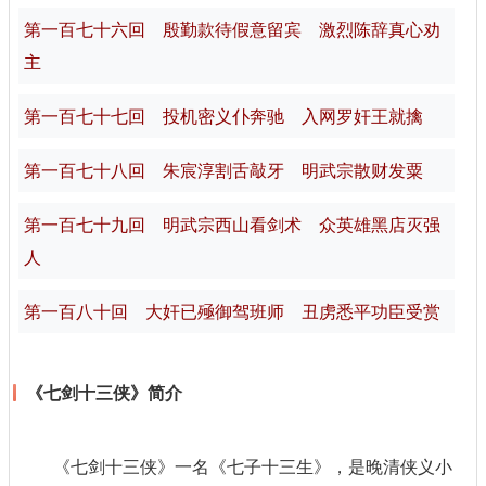
第一百七十六回 殷勤款待假意留宾 激烈陈辞真心劝
主
第一百七十七回 投机密义仆奔驰 入网罗奸王就擒
第一百七十八回 朱宸淳割舌敲牙 明武宗散财发粟
第一百七十九回 明武宗西山看剑术 众英雄黑店灭强
人
第一百八十回 大奸已殛御驾班师 丑虏悉平功臣受赏
《七剑十三侠》简介
《七剑十三侠》一名《七子十三生》，是晚清侠义小