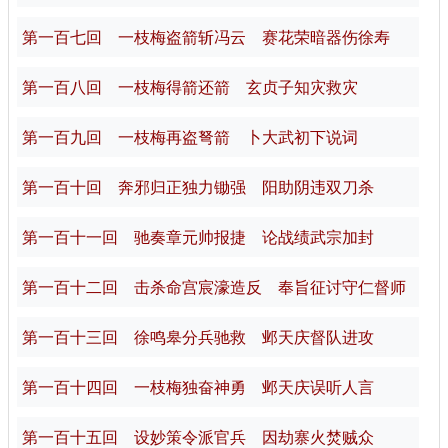
第一百七回 一枝梅盗箭斩冯云 赛花荣暗器伤徐寿
第一百八回 一枝梅得箭还箭 玄贞子知灾救灾
第一百九回 一枝梅再盗弩箭 卜大武初下说词
第一百十回 奔邪归正独力锄强 阳助阴违双刀杀
第一百十一回 驰奏章元帅报捷 论战绩武宗加封
第一百十二回 击杀命宫宸濠造反 奉旨征讨守仁督师
第一百十三回 徐鸣皋分兵驰救 邺天庆督队进攻
第一百十四回 一枝梅独奋神勇 邺天庆误听人言
第一百十五回 设妙策令派官兵 因劫寨火焚贼众