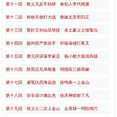
第十一回 救义兄反牢劫狱 换犯人李代桃僵
第十二回 铁稜关挑灯大战 救妹丈弃邪归正
第十三回 警奸王剑仙呈绝技 杀土豪义士报冤仇
第十四回 扬州府严拿凶手 轩辕庙锤打夜叉
第十五回 赛元庆误落李家店 杨小舫大闹清风镇
第十六回 除黑店兄弟相逢 明报应三娘再嫁
第十七回 避冤仇四海远游 徐鸣皋一上金山
第十八回 非非设计擒众杰 徐庆神箭射了凡
第十九回 徐义士二次上金山 众英雄一同陷地穴