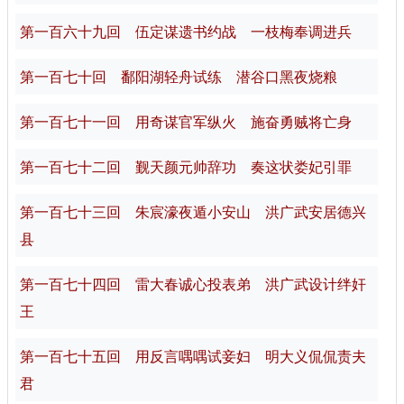
第一百六十九回 伍定谋遗书约战 一枝梅奉调进兵
第一百七十回 鄱阳湖轻舟试练 潜谷口黑夜烧粮
第一百七十一回 用奇谋官军纵火 施奋勇贼将亡身
第一百七十二回 觐天颜元帅辞功 奏这状娄妃引罪
第一百七十三回 朱宸濠夜遁小安山 洪广武安居德兴
县
第一百七十四回 雷大春诚心投表弟 洪广武设计绊奸
王
第一百七十五回 用反言喁喁试妾妇 明大义侃侃责夫
君