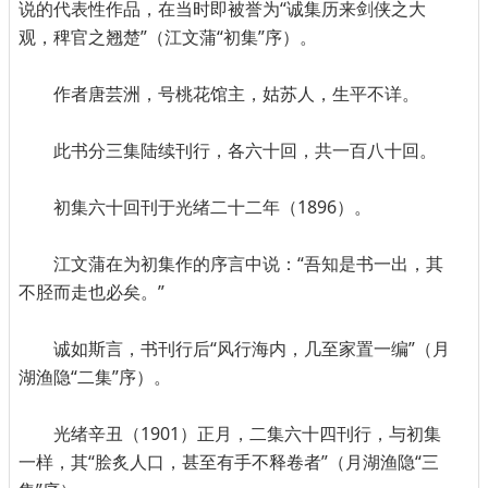
说的代表性作品，在当时即被誉为“诚集历来剑侠之大
观，稗官之翘楚”（江文蒲“初集”序）。
作者唐芸洲，号桃花馆主，姑苏人，生平不详。
此书分三集陆续刊行，各六十回，共一百八十回。
初集六十回刊于光绪二十二年（1896）。
江文蒲在为初集作的序言中说：“吾知是书一出，其
不胫而走也必矣。”
诚如斯言，书刊行后“风行海内，几至家置一编”（月
湖渔隐“二集”序）。
光绪辛丑（1901）正月，二集六十四刊行，与初集
一样，其“脍炙人口，甚至有手不释卷者”（月湖渔隐“三