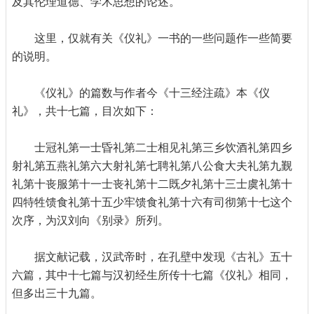
及其伦理道德、学术思想的论述。
这里，仅就有关《仪礼》一书的一些问题作一些简要
的说明。
《仪礼》的篇数与作者今《十三经注疏》本《仪
礼》，共十七篇，目次如下：
士冠礼第一士昏礼第二士相见礼第三乡饮酒礼第四乡
射礼第五燕礼第六大射礼第七聘礼第八公食大夫礼第九觐
礼第十丧服第十一士丧礼第十二既夕礼第十三士虞礼第十
四特牲馈食礼第十五少牢馈食礼第十六有司彻第十七这个
次序，为汉刘向《别录》所列。
据文献记载，汉武帝时，在孔壁中发现《古礼》五十
六篇，其中十七篇与汉初经生所传十七篇《仪礼》相同，
但多出三十九篇。