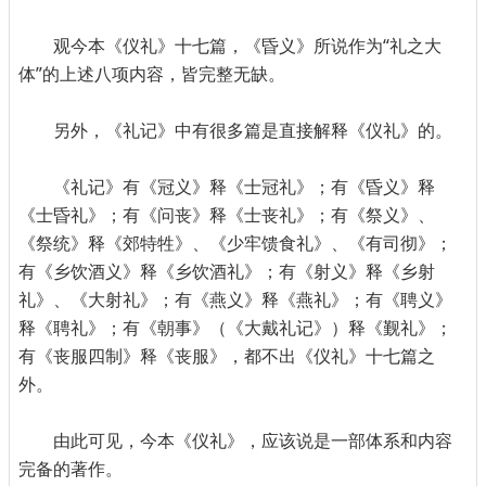
观今本《仪礼》十七篇，《昏义》所说作为“礼之大
体”的上述八项内容，皆完整无缺。
另外，《礼记》中有很多篇是直接解释《仪礼》的。
《礼记》有《冠义》释《士冠礼》；有《昏义》释
《士昏礼》；有《问丧》释《士丧礼》；有《祭义》、
《祭统》释《郊特牲》、《少牢馈食礼》、《有司彻》；
有《乡饮酒义》释《乡饮酒礼》；有《射义》释《乡射
礼》、《大射礼》；有《燕义》释《燕礼》；有《聘义》
释《聘礼》；有《朝事》（《大戴礼记》）释《觐礼》；
有《丧服四制》释《丧服》，都不出《仪礼》十七篇之
外。
由此可见，今本《仪礼》，应该说是一部体系和内容
完备的著作。