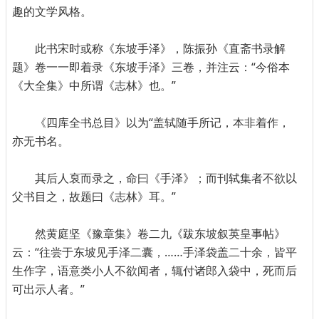
趣的文学风格。
此书宋时或称《东坡手泽》，陈振孙《直斋书录解
题》卷一一即着录《东坡手泽》三卷，并注云：“今俗本
《大全集》中所谓《志林》也。”
《四库全书总目》以为“盖轼随手所记，本非着作，
亦无书名。
其后人裒而录之，命曰《手泽》；而刊轼集者不欲以
父书目之，故题曰《志林》耳。”
然黄庭坚《豫章集》卷二九《跋东坡叙英皇事帖》
云：“往尝于东坡见手泽二囊，……手泽袋盖二十余，皆平
生作字，语意类小人不欲闻者，辄付诸郎入袋中，死而后
可出示人者。”