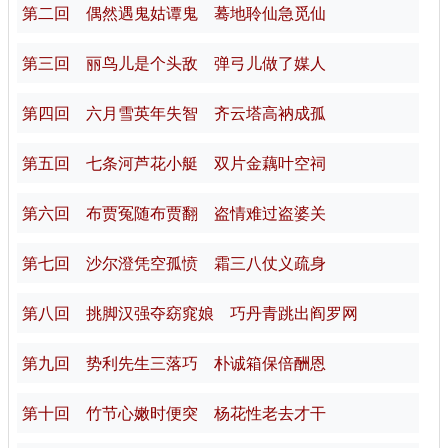
第二回 偶然遇鬼姑谭鬼 蓦地聆仙急觅仙
第三回 丽鸟儿是个头敌 弹弓儿做了媒人
第四回 六月雪英年失智 齐云塔高衲成孤
第五回 七条河芦花小艇 双片金藕叶空祠
第六回 布贾冤随布贾翻 盗情难过盗婆关
第七回 沙尔澄凭空孤愤 霜三八仗义疏身
第八回 挑脚汉强夺窈窕娘 巧丹青跳出阎罗网
第九回 势利先生三落巧 朴诚箱保倍酬恩
第十回 竹节心嫩时便突 杨花性老去才干