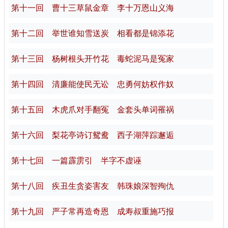
第十一回 曹十三草鼠金章 李十万恩山义海
第十二回 举世谁知雪送炭 相看都是锦添花
第十三回 杨树根头开竹花 毒蛇泥马是冤家
第十四回 清廉能使民无讼 忠勇何妨权作奴
第十五回 木虎爪对手翻冤 金套头单词罹祸
第十六回 梨花亭诗订鸳鸯 西子湖萍踪邂逅
第十七回 一篇霹雳引 半字不虚诬
第十八回 疾丑生贪姿害友 韩珠娘深智殉仇
第十九回 严子常再造奇恩 成寿叔重施巧报