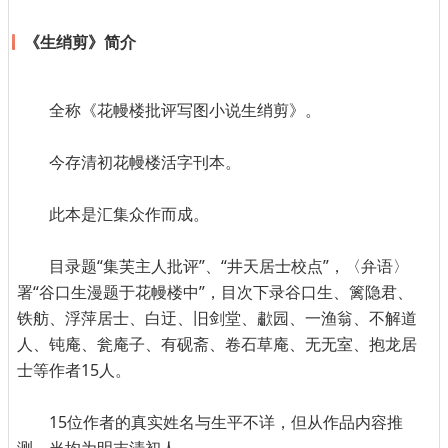
《生绡剪》简介
全称《花幔楼批评写图小说生绡剪》。
今存清初花幔楼活字刊本。
此本是汇集众作而成。
目录题“集芙主人批评”、“井天居士校点”，〈弁语〉
署“谷口生漫题于花幔楼中”，目次下录谷口生、篱隐君、
铁舫、浮萍居士、白迂、旧剑堂、歗园、一渔翁、不解道
人、钝庵、瓮庵子、有砚斋、卷石草庵、无无室、抱龙居
士等作者15人。
15位作者的真实姓名与生平不详，但从作品内容推