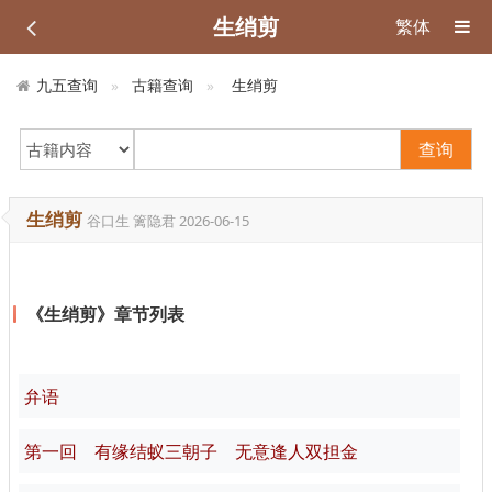
生绡剪
繁体
九五查询
古籍查询
生绡剪
查询
生绡剪
谷口生 篱隐君
2026-06-15
《生绡剪》章节列表
弁语
第一回 有缘结蚁三朝子 无意逢人双担金