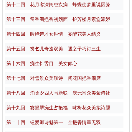
第十二回 花月客深闺患疾病 蜂蝶使梦里说因缘
第十三回 留香阁挹香初觌面 护芳楼月素愈添娇
第十四回 吟艳诗才女钟情 宴醉花美人结义
第十五回 扮乞儿奇逢双美 遇之子巧订三生
第十六回 痴生饣舌目 美女倾心
第十七回 对雪景众美联诗 闯花国挹香闹席
第十八回 消除夕四人写新联 庆元宵众美聚诗社
第十九回 宴挹翠痴生占艳福 咏梅花众美拟诗题
第二十回 钮爱卿诗魁第一 金挹香情重无双