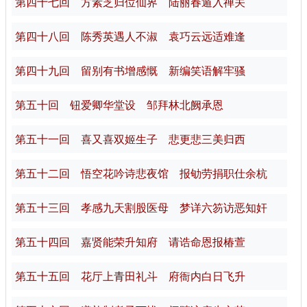
第四十七回 方素芝归位仙界 陆丽春遁入禅关
第四十八回 陈秀英遇人不淑 袁巧云远适难逢
第四十九回 留别有书增感慨 新编笑语解牢骚
第五十回 钮爱卿华堂设 邹拜林北阙承恩
第五十一回 喜又喜双姬生子 悲更悲三美归西
第五十二回 悟空花吟诗悲夜馆 报劬劳捐职仕余杭
第五十三回 孝感九天割股医母 梦详六笏访恶知奸
第五十四回 嘉贤能荣升知府 请诰命恩报椿萱
第五十五回 花厅上青田礼斗 府衙内白日飞升