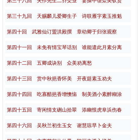
第三十八回 夫作先生二乔受业 妻操中馈众美钦贤
第三十九回 天赐麟儿爱卿生子 诗联雁字素玉推魁
第四十回 武雅仙订盟洪殿撰 章幼卿于归张观察
第四十一回 未免有情宝琴话别 谁能遣此月素分离
第四十二回 五卿成诀别 众美劝离愁
第四十三回 赏中秋挹香怀美 开夜筵素玉劝夫
第四十四回 吃寡醋挹香增懊恼 制美酒小素醉糊涂
第四十五回 寄闲情支硎山拾翠 添幽恨虎阜浜伤春
第四十六回 吴秋兰初生玉女 谢慧琼早卜金夫