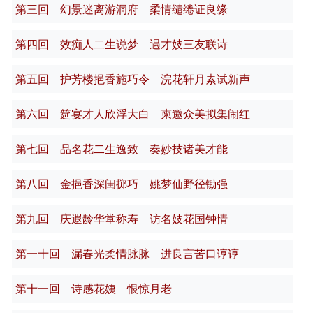
第三回 幻景迷离游洞府 柔情缱绻证良缘
第四回 效痴人二生说梦 遇才妓三友联诗
第五回 护芳楼挹香施巧令 浣花轩月素试新声
第六回 筵宴才人欣浮大白 柬邀众美拟集闹红
第七回 品名花二生逸致 奏妙技诸美才能
第八回 金挹香深闺掷巧 姚梦仙野径锄强
第九回 庆遐龄华堂称寿 访名妓花国钟情
第一十回 漏春光柔情脉脉 进良言苦口谆谆
第十一回 诗感花姨 恨惊月老