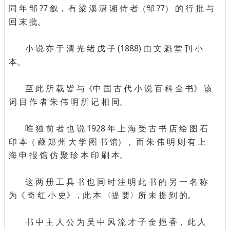
同 年 邹 ?7 叙， 有 梁 溪 潇 湘 侍 者（邹 ?7） 的 行 批 与
回 末 批。
小 说 亦 于 清 光 绪 戊 子 (1888) 由 文 魁 堂 刊 小
本。
至 此 所 载 皆 与《中 国 古 代 小 说 百 科 全 书》 该
词 目 作 者 朱 伟 明 所 记 相 同。
唯 独 前 者 也 说 1928 年 上 海 受 古 书 店 绘 图 石
印 本（ 藏 郑 州 大 学 图 书 馆）， 而 朱 伟 明 则 有 上
海 申 报 馆 仿 聚 珍 本 印 刷 本。
这 两 册 工 具 书 也 同 时 注 明 此 书 的 另 一 名 称
为《 奇 红 小 史》，此 本 〈提 要〉所 未 提 到 的。
书 中 主 人 公 为 吴 中 风 流 才 子 金 挹 香， 此 人