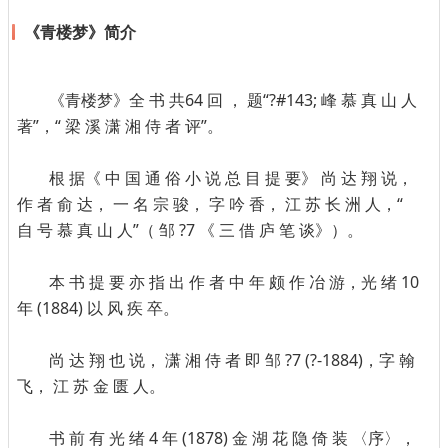
《青楼梦》简介
《青楼梦》全 书 共64 回 ， 题“?#143; 峰 慕 真 山 人
著”，“ 梁 溪 潇 湘 侍 者 评”。
根 据《 中 国 通 俗 小 说 总 目 提 要》 尚 达 翔 说，
作 者 俞 达， 一 名 宗 骏， 字 吟 香， 江 苏 长 洲 人，“
自 号 慕 真 山 人”（ 邹 ?7 《 三 借 庐 笔 谈》）。
本 书 提 要 亦 指 出 作 者 中 年 颇 作 冶 游，光 绪 10
年 (1884) 以 风 疾 卒。
尚 达 翔 也 说， 潇 湘 侍 者 即 邹 ?7 (?-1884)，字 翰
飞， 江 苏 金 匮 人。
书 前 有 光 绪 4 年 (1878) 金 湖 花 隐 倚 装 〈序〉，