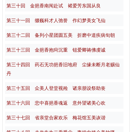
第三十回 金挹香南闱赴试 褚爱芳东国从良
第三十一回 缀巍科才人弛誉 作幻梦美女飞仙
第三十二回 备列小星团圆五美 折磨中道疾病旬朝
第三十三回 金挹香抱疴沉重 钮爱卿祷佛虔诚
第三十四回 药石无功挹香旧地府 尘缘未断月老赐仙
丹
第三十五回 众美人登堂视殓 诸亲朋设祭助丧
第三十六回 悲中喜挹香魂返 意外望诸美心欢
第三十七回 省亲堂合家欢乐 梅花馆五美诙谐