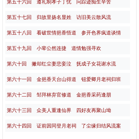
第五十六回 遵礼制孝子丁忧 问踪迹痴生辛苦
第五十七回 归故里扬名显姓 访旧美云散风流
第五十八回 看破世情挹香悟道 参开色界疯道谈情
第五十九回 小辈公然连捷 道情勉强寻欢
第六十回 撇却红尘妻悲妾泣 抚成子女花谢水流
第六十一回 金挹香天台山得道 钮爱卿月老祠归班
第六十二回 邹拜林弃官修道 金挹香采药逢朋
第六十三回 众美人重逢仙界 四好友再聚山坳
第六十四回 证前因同登月老祠 了尘缘归结风流案