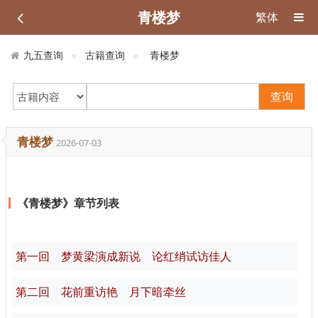
青楼梦
繁体
九五查询
古籍查询
青楼梦
查询
青楼梦
2026-07-03
《青楼梦》章节列表
第一回 梦黄梁演成新说 论红绡试访佳人
第二回 花前重访艳 月下暗牵丝