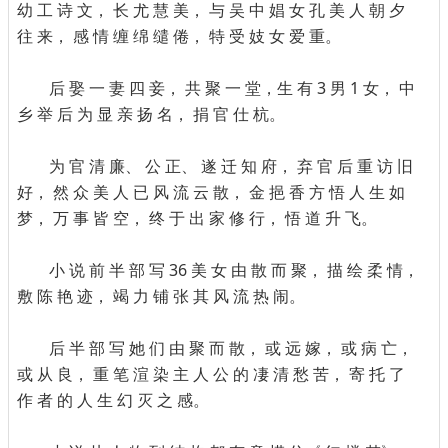
幼 工 诗 文， 长 尤 慧 美， 与 吴 中 娼 女 孔 美 人 朝 夕
往 来， 感 情 缠 绵 缱 倦， 特 受 妓 女 爱 重。
后 娶 一 妻 四 妾， 共 聚 一 堂，生 有 3 男 1 女， 中
乡 举 后 为 显 亲 扬 名， 捐 官 仕 杭。
为 官 清 廉、 公 正、 遂 迁 知 府， 弃 官 后 重 访 旧
好， 然 众 美 人 已 风 流 云 散， 金 挹 香 方 悟 人 生 如
梦， 万 事 皆 空， 终 于 出 家 修 行， 悟 道 升 飞。
小 说 前 半 部 写 36 美 女 由 散 而 聚， 描 绘 柔 情，
敷 陈 艳 迹， 竭 力 铺 张 其 风 流 热 闹。
后 半 部 写 她 们 由 聚 而 散， 或 远 嫁， 或 病 亡，
或 从 良， 重 笔 渲 染 主 人 公 的 凄 清 愁 苦， 寄 托 了
作 者 的 人 生 幻 灭 之 感。