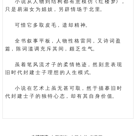
小 说 从 人 物 到 结 构 都 有 意 模 仿《 红 楼 梦》，
只 是 易 淑 女 为 娼 妓， 另 辟 情 场 于 北 里。
可 惜 它 多 取 皮 毛， 遗 却 精 神。
全 书 叙 事 平 板， 人 物 性 格 雷 同， 又 诗 词 盈
篇， 陈 词 滥 调 充 斥 其 间， 颇 乏 生 气。
虽 着 笔 风 流 才 子 的 柔 情 艳 迹， 然 刻 意 表 现
旧 时 代 封 建 士 子 理 想 的 人 生 模 式。
小 说 在 艺 术 上 虽 无 甚 可 取， 然 于 描 摹 旧 时
代 封 建 士 子 的 独 特 心 态， 却 有 其 自 身 价 值。