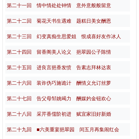
第二十一回 情中情处处钟情 意外意般般留意
第二十二回 菊花天书生遇难 题糕日美女酬恩
第二十三回 幻变真痴生思爱姐 恨成喜好友作冰人
第二十四回 留香阁美人论义 挹翠园公子陈情
第二十五回 进良言挹香发愤 告素志拜林达衷
第二十六回 装诈伪巧施诡计 酬情义允订丝萝
第二十七回 告父母邹姚竭力 酬媒妁金钮欢心
第二十八回 采芹香儒阶初进 赋宜家旧好新婚
第二十九回 ■六美重宴挹翠园 闰五月再集闹红会