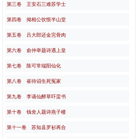
第三卷 王安石三难苏学士
第四卷 拗相公饮恨半山堂
第五卷 吕大郎还金完骨肉
第六卷 俞仲举题诗遇上皇
第七卷 陈可常端阳仙化
第八卷 崔待诏生死冤家
第九卷 李谪仙醉草吓蛮书
第十卷 钱舍人题诗燕子楼
第十一卷 苏知县罗衫再合