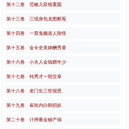
第十二卷 范鳅儿双镜重圆
第十三卷 三现身包龙图断冤
第十四卷 一窟鬼癞道人除怪
第十五卷 金令史美婢酬秀童
第十六卷 小夫人金钱赠年少
第十七卷 钝秀才一朝交泰
第十八卷 老门生三世报恩
第十九卷 崔衙内白鹞招妖
第二十卷 计押番金鳗产祸