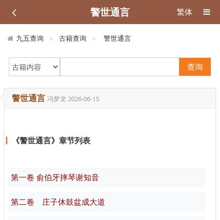
警世通言
繁体
九五查询
古籍查询
警世通言
查询
警世通言
冯梦龙
2026-06-15
《警世通言》章节列表
第一卷 俞伯牙摔琴谢知音
第二卷 庄子休鼓盆成大道