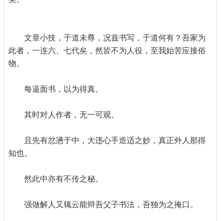
文章小技，于道未尊，况兹书写，于道何有？吾家为
此者，一连六、七代矣，然皆不为人役，至我始苦应接俗
物。
每逼面书，以为得真。
其时对人作者，无一可观。
且先有忿懑于中，大违心手造适之妙，真正外人那得
知也。
然此中亦有不传之秘。
强做解人又辄云能辩吾父子书法，吾独为之掩口。