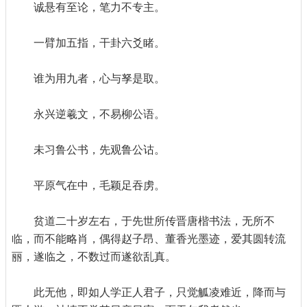
诚悬有至论，笔力不专主。
一臂加五指，干卦六爻睹。
谁为用九者，心与孥是取。
永兴逆羲文，不易柳公语。
未习鲁公书，先观鲁公诂。
平原气在中，毛颖足吞虏。
贫道二十岁左右，于先世所传晋唐楷书法，无所不
临，而不能略肖，偶得赵子昂、董香光墨迹，爱其圆转流
丽，遂临之，不数过而遂欲乱真。
此无他，即如人学正人君子，只觉觚凌难近，降而与