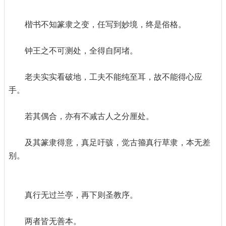
楷书不知篆隶之变，任写到妙境，终是俗格。
钟王之不可测处，全得自阿堵。
老夫实实看破地，工夫不能纯至耳，故不能得心应
手。
若其偶合，亦有不减古人之分厘处。
及其篆隶得意，真足吁骇，觉古籀真行草隶，本无差
别。
真行无过兰亭，再下则圣教序。
两者皆无善本。