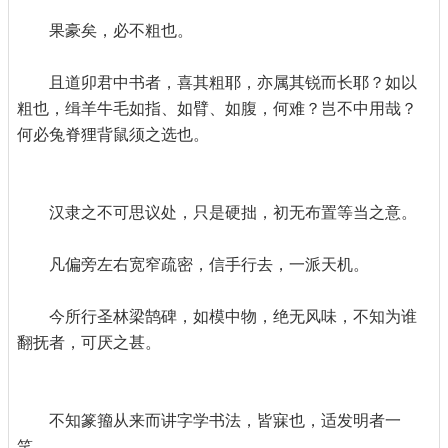
果豪矣，必不粗也。
且道卯君中书者，喜其粗耶，亦属其锐而长耶？如以
粗也，缉羊牛毛如指、如臂、如腹，何难？岂不中用哉？
何必兔脊狸背鼠须之选也。
汉隶之不可思议处，只是硬拙，初无布置等当之意。
凡偏旁左右宽窄疏密，信手行去，一派天机。
今所行圣林梁鹄碑，如模中物，绝无风味，不知为谁
翻抚者，可厌之甚。
不知篆籀从来而讲字学书法，皆寐也，适发明者一
笑。