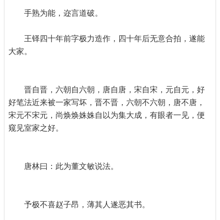
手熟为能，迩言道破。
王铎四十年前字极力造作，四十年后无意合拍，遂能
大家。
晋自晋，六朝自六朝，唐自唐，宋自宋，元自元，好
好笔法近来被一家写坏，晋不晋，六朝不六朝，唐不唐，
宋元不宋元，尚焕焕姝姝自以为集大成，有眼者一见，便
窥见室家之好。
唐林曰：此为董文敏说法。
予极不喜赵子昂，薄其人遂恶其书。