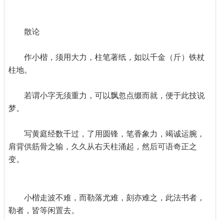
散论
作小楷，须用大力，柱笔著纸，如以千金（斤）铁杖
柱地。
若谓小字无须重力，可以飘忽点缀而就，便于此技说
梦。
写黄庭经数千过，了用圆锋，笔香象力，竭诚运腕，
肩背供筋骨之输，久久从右天柱涌起，然后可语奇正之
变。
小楷走波不难，而勒落尤难，刻亦难之，此法书者，
勒者，皆等闲置去。