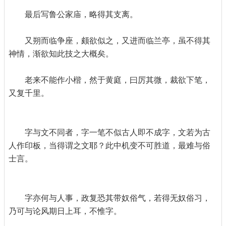
最后写鲁公家庙，略得其支离。
又朔而临争座，颇欲似之，又进而临兰亭，虽不得其
神情，渐欲知此技之大概矣。
老来不能作小楷，然于黄庭，曰厉其微，裁欲下笔，
又复千里。
字与文不同者，字一笔不似古人即不成字，文若为古
人作印板，当得谓之文耶？此中机变不可胜道，最难与俗
士言。
字亦何与人事，政复恐其带奴俗气，若得无奴俗习，
乃可与论风期日上耳，不惟字。