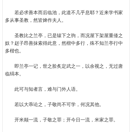
若必求善本而后临池，此道不几乎息耶？近来学书家
多从事圣教，然皆婢作夫人。
圣教比之兰亭，已是辕下之驹，而况屋下架屋重儓之
奴？赵子昂善抹索得此意，然楷中多行，殊不知兰亭行中
多楷也。
即兰亭一记，世之脍炙定武之一，以余视之，无过唐
临绢本。
此可与知者言，难与门外人语。
若以大乖论之，子敬尚不可学，何况其他。
开米颠一流，子敬之罪；开今日一流，米家之罪。