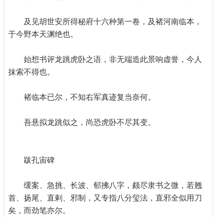
及见胡世安所得秘府十六种第一卷，及褚河南临本，
于今野本天渊绝也。
始想书评龙跳虎卧之语，非无端造此景响虚誉，今人
抹索不得也。
褚临本已尔，不知右军真迹复当奈何。
吾悬拟龙跳似之，尚恐虎卧不尽其变。
跋孔宙碑
缓案、急挑、长波、郁拂八字，颇尽隶书之微，若翘
首、扬尾、直剌、邪制，又专指八分玺法，直邪全似用刀
矣，而劲笔亦尔。