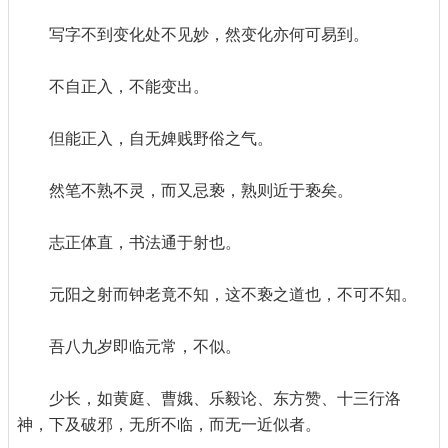
写字不到变化处不见妙，然变化亦何可易到。
不自正入，不能变出。
但能正入，自无婢贱野俗之气。
然笔不熟不灵，而又忌亵，熟则近于亵矣。
志正体直，书法通于射也。
元阳之射而钟老竟不知，这不亵之道也，不可不知。
吾八九岁即临元常，不似。
少长，如黄庭、曹娥、乐毅论、东方赞、十三行洛
神，下及破邪，无所不临，而无一近似者。