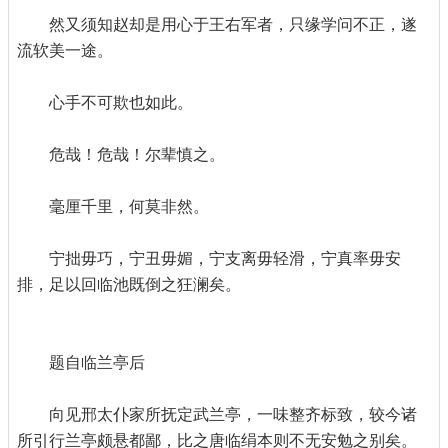
然又须知赵却是用心于王右军者，只缘学问不正，遂
流软美一途。
心手不可欺也如此。
危哉！危哉！尔辈慎之。
毫厘千里，何莫非然。
宁拙毋巧，宁丑毋媚，宁支离毋轻滑，宁真率毋安
排，足以回临池既倒之狂澜矣。
题自临兰亭后
向见邢太仆家所抚定武兰亭，一味整齐标致，较今诸
所引行兰亭颇悬都鄙，比之唐临绢本则不无安勉之别矣。