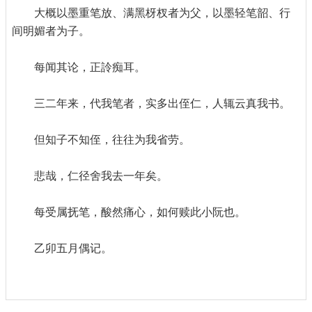
大概以墨重笔放、满黑枒杈者为父，以墨轻笔韶、行
间明媚者为子。
每闻其论，正詅痴耳。
三二年来，代我笔者，实多出侄仁，人辄云真我书。
但知子不知侄，往往为我省劳。
悲哉，仁径舍我去一年矣。
每受属抚笔，酸然痛心，如何赎此小阮也。
乙卯五月偶记。