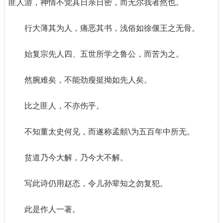
匪人游，神情不觉其日亲日密，而无尔我者然也。
行大薄其为人，痛恶其书，浅俗如徐偃王之无骨。
始复宗先人四、五世所学之鲁公，而苦为之。
然腕难矣，不能劲瘦挺拗如先人矣。
比之匪人，不亦伤乎。
不知董太史何见，而遂称孟頫\为五百年中所无。
贫道乃今大解，乃今大不解。
写此诗仍用赵态，令儿孙辈知之勿复犯。
此是作人一著。