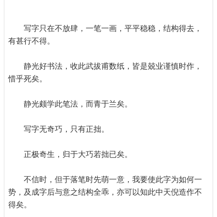
写字只在不放肆，一笔一画，平平稳稳，结构得去，
有甚行不得。
静光好书法，收此武拔甫数纸，皆是兢业谨慎时作，
惜乎死矣。
静光颇学此笔法，而青于兰矣。
写字无奇巧，只有正拙。
正极奇生，归于大巧若拙已矣。
不信时，但于落笔时先萌一意，我要使此字为如何一
势，及成字后与意之结构全乖，亦可以知此中天倪造作不
得矣。