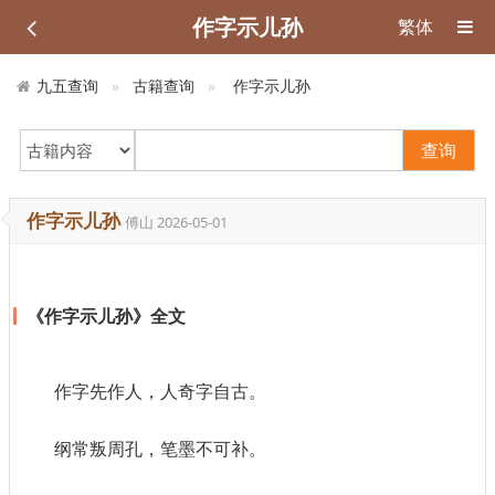
作字示儿孙
繁体
九五查询
古籍查询
作字示儿孙
查询
作字示儿孙
傅山
2026-05-01
《作字示儿孙》全文
作字先作人，人奇字自古。
纲常叛周孔，笔墨不可补。