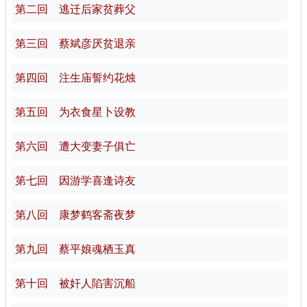
第二回 逃迁后家贫葬父
第三回 蔡斌彦厌贫退亲
第四回 注生庙誓约花烛
第五回 为衣食星卜设教
第六回 遭大变妻子俱亡
第七回 因游学喜逢诗友
第八回 康梦鹤客斋夜梦
第九回 蔡平娘魂栖玉真
第十回 被奸人陷害沉船