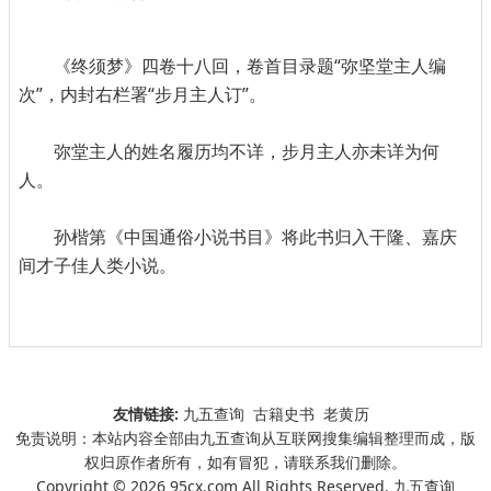
《终须梦》四卷十八回，卷首目录题“弥坚堂主人编
次”，内封右栏署“步月主人订”。
弥堂主人的姓名履历均不详，步月主人亦未详为何
人。
孙楷第《中国通俗小说书目》将此书归入干隆、嘉庆
间才子佳人类小说。
友情链接:
九五查询
古籍史书
老黄历
免责说明：本站内容全部由九五查询从互联网搜集编辑整理而成，版
权归原作者所有，如有冒犯，请联系我们删除。
Copyright © 2026 95cx.com All Rights Reserved. 九五查询