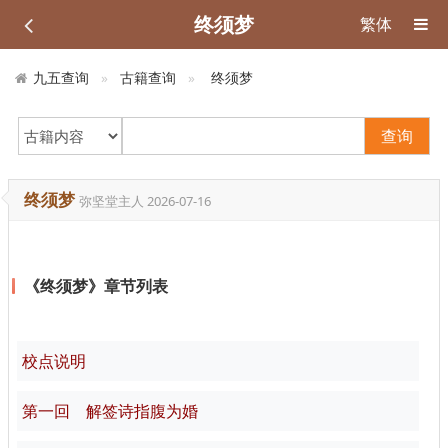
终须梦
繁体
九五查询
古籍查询
终须梦
查询
终须梦
弥坚堂主人
2026-07-16
《终须梦》章节列表
校点说明
第一回 解签诗指腹为婚