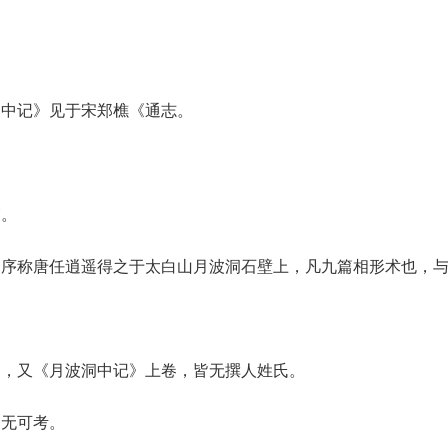
洞中记》见于宋郑樵《通志。
篇。
，序称唐任逍遥得之于太白山月波洞石壁上，凡九篇相形术也，
卷，又《月波洞中记》上卷，皆无撰人姓氏。
已无可考。