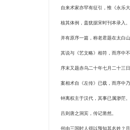
自来术家亦罕有征引，惟《永乐
核其体例，盖犹据宋时刊本录入
并有原序一篇，称老君题在太白
其说与《艺文略》相符，而序中
序末又题赤乌二十年七月二十三
案相术自《左传》已载，而序中
钟离权主于汉代，其事已属渺茫
吕则唐之洞宾，传记凿然。
何由三国时人得以预知其名姓？