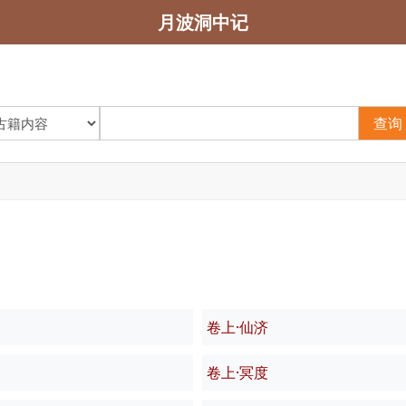
月波洞中记
查询
卷上·仙济
卷上·冥度