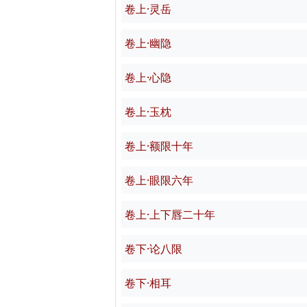
卷上·灵岳
卷上·幽隐
卷上·心隐
卷上·玉枕
卷上·额限十年
卷上·眼限六年
卷上·上下唇二十年
卷下·论八限
卷下·相耳