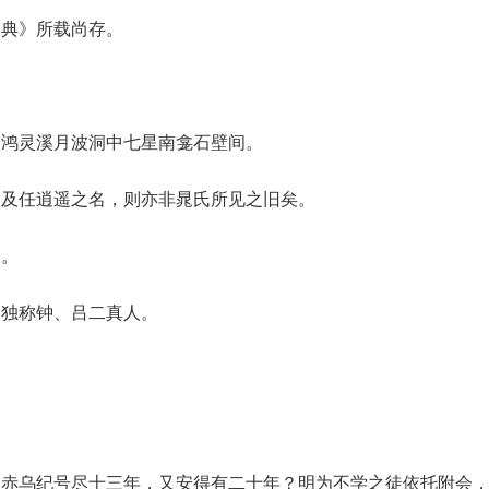
大典》所载尚存。
。
山鸿灵溪月波洞中七星南龛石壁间。
不及任逍遥之名，则亦非晁氏所见之旧矣。
日。
乃独称钟、吕二真人。
。
且赤乌纪号尽十三年，又安得有二十年？明为不学之徒依托附会