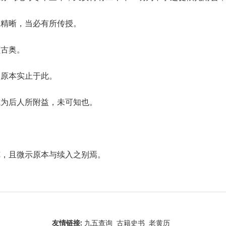
为精晰，当必有所传授。
颇古奥。
疑原本实止于此。
或为后人所附益，未可知也。
览，且微示原本与续入之别焉。
友情链接:
九五查询
古籍史书
老黄历