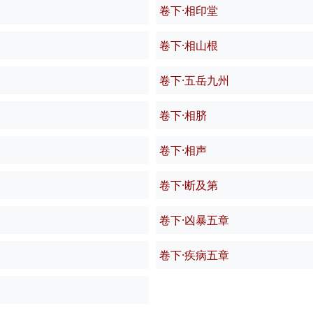
卷下·相印堂
卷下·相山根
卷下·五岳九州
卷下·相脐
卷下·相声
卷下·断及第
卷下·凶暴五章
卷下·疾病五章