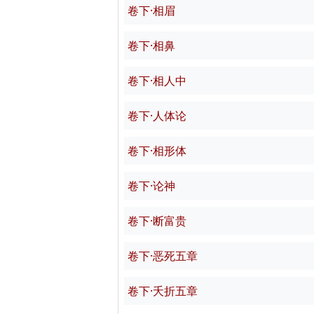
卷下·相眉
卷下·相鼻
卷下·相人中
卷下·人体论
卷下·相形体
卷下·论神
卷下·断富贵
卷下·恶死五章
卷下·夭折五章