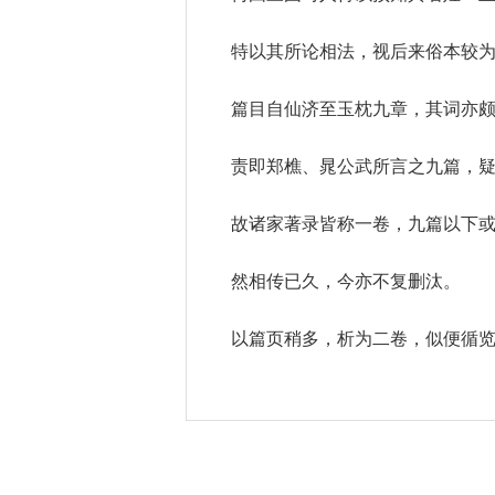
特以其所论相法，视后来俗本较
篇目自仙济至玉枕九章，其词亦
责即郑樵、晁公武所言之九篇，
故诸家著录皆称一卷，九篇以下
然相传已久，今亦不复删汰。
以篇页稍多，析为二卷，似便循