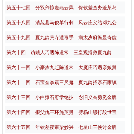
第五十七回 分双剑惊走燕云风 保钦差查办蓬莱岛
第五十八回 清苑县马俊单行刺 风云庄义结邓九公
第五十九回 夏九龄荒寺遭毒手 病太岁府衙显奇能
第六十回 访贼人巧遇陈道常 三皇观搭救夏九龄
第六十一回 小豪杰九赶陈道常 大魔庄巧遇亲娘舅
第六十二回 石宝奎掌震三尺鬼 夏九龄招亲石家镇
第六十三回 小白猿石府学绝技 念旧义奋勇觅金牌
第六十四回 报父仇王环施英勇 劈杨山镖打段世宝
第六十五回 年钦差夜审梁妙兴 七星山三侠讨金牌