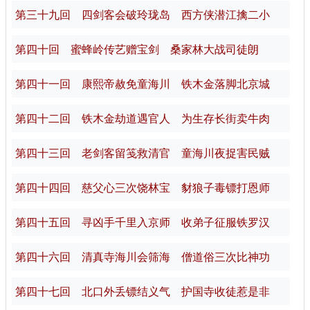
第三十九回 四剑客会破玲珑岛 西方侠潜江擒二小
第四十回 蜜蜂岭传艺赠宝剑 桑家林大战司徒朗
第四十一回 康熙帝赦免童海川 铁木金落脚北京城
第四十二回 铁木金劫道遇官人 为生存长街卖牛肉
第四十三回 老剑客留笺救清官 童海川夜捉害民贼
第四十四回 慈父心三次饶林宝 豺狼子毒镖打恩师
第四十五回 寻凶手千里入京师 收弟子征服铁罗汉
第四十六回 清真寺海川会筛海 僧道俗三次比神功
第四十七回 北口外丢镖结义气 护国寺收徒惹是非