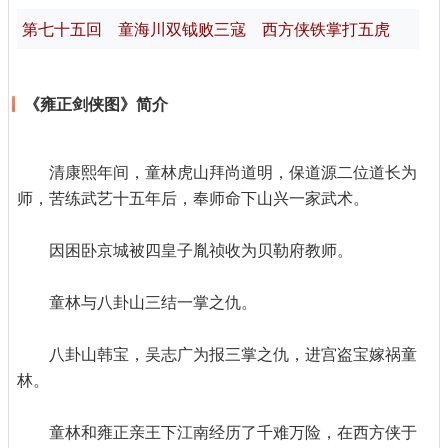
第七十五回 童海川双钺败三寇 西方侠铁掌打五虎
《雍正剑侠图》简介
清康熙年间，童林虎山拜尚道明，保道源二位道长为
师，苦练武艺十五年后，奉师命下山兴一家武术。
因困卧京城被四皇子胤祯收为贝勒府教师。
童林与八卦山三结一掌之仇。
八卦山韩宝，吴志广为报三掌之仇，进宫盗宝嫁祸童
林。
童林和雍正亲王下江南经历了千难万险，在西方侠于