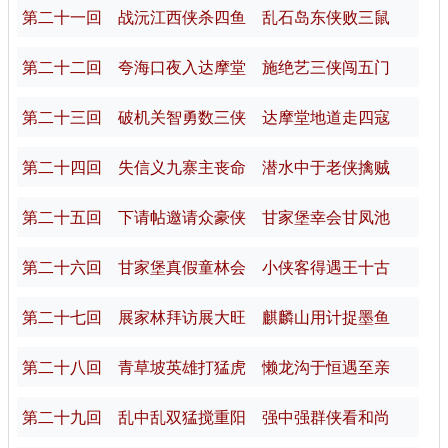
第二十一回 战沅江西侠杀四鱼 乱石岛东侠败三鼠
第二十二回 夸海口夜入达摩堂 施绝艺三侠闯五门
第二十三回 破机关智勇数三侠 达摩堂地道走四寇
第二十四回 失信义九寨主丧命 潜水中于老侠擒贼
第二十五回 下请帖邀请众豪侠 甘家堡幸会甘凤池
第二十六回 甘家堡真假童林会 小侠客得遇王十古
第二十七回 展家林拜访展大旺 麒麟山用计捉墨鱼
第二十八回 青草坡英雄打猛虎 懒龙沟于恒遇至亲
第二十九回 乱中乱双猛搅重阳 强中强群侠看和尚