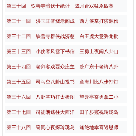
第三十回 铁善寺暗伏十绝计 战月台双猛杀四寨
第三十一回 洪玉耳智烧老阎成 西方侠掌打济源僧
第三十二回 铁善寺群侠战济慈 白玉虎大意丢龙批
第三十三回 小侠客风雪下书信 三勇士夜闯八卦山
第三十四回 老剑客戏耍众庄主 赴广东十老请八卦
第三十五回 司马空八卦山投书 童海川比八步打灯
第三十六回 八卦掌巧打太极图 望云亭奋勇拿二小
第三十七回 司徒朗逃往大西洋 田子步窥视玲珑岛
第三十八回 誓同心夜探玲珑岛 逢绝地幸喜遇恩师