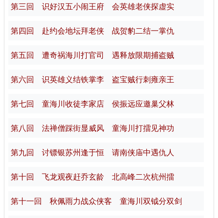
第三回 识好汉五小闹王府 会英雄老侠探虚实
第四回 赴约会地坛拜老侠 战贺豹二结一掌仇
第五回 遭奇祸海川打官司 遇释放限期捕盗贼
第六回 识英雄义结铁掌李 盗宝贼行刺雍亲王
第七回 童海川收徒李家店 侯振远应邀巢父林
第八回 法禅僧踩街显威风 童海川打擂见神功
第九回 讨镖银苏州逢于恒 请南侠庙中遇仇人
第十回 飞龙观夜赶乔玄龄 北高峰二次杭州擂
第十一回 秋佩雨力战众侠客 童海川双钺分双剑