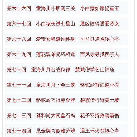
第六十六回 童海川斗胆闯三关 小白猿如愿捉董玉
第六十七回 小白猿夜进七星山 遭凶险得遇爱贤女
第六十八回 爱贤女释嫌许终身 司马良遇险转心亭
第六十九回 莲花观弟兄巧相逢 西风寺寻找摆亭人
第七十回 童海川月台战秋禅 慧斌僧学艺山神庙
第七十一回 童海川月下会三侠 骆驼岭智诓赵小乔
第七十二回 骆驼岭巧得赤金牌 碧霞僧行道黄土坡
第七十三回 莽和尚大闹盘石岛 花子羽搭救碧霞僧
第七十四回 见金牌真假难分辨 遇王环火焚转心亭