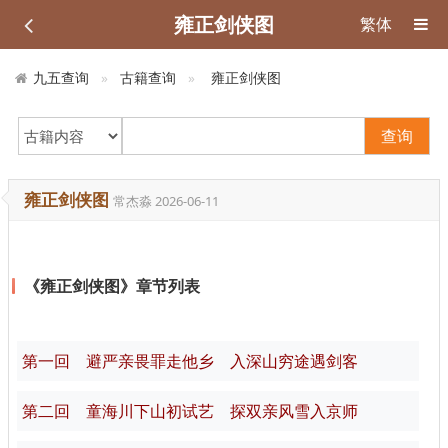
雍正剑侠图
繁体
九五查询
古籍查询
雍正剑侠图
查询
雍正剑侠图
常杰淼
2026-06-11
《雍正剑侠图》章节列表
第一回 避严亲畏罪走他乡 入深山穷途遇剑客
第二回 童海川下山初试艺 探双亲风雪入京师