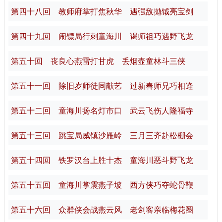
第四十八回 教师府掌打焦秋华 遇强敌抛钺亮宝剑
第四十九回 闹镖局行刺童海川 谒师祖巧遇野飞龙
第五十回 丧良心燕雷打甘虎 丢烟壶童林斗三侠
第五十一回 除旧岁师徒同献艺 过新春师兄巧相逢
第五十二回 童海川扬名灯市口 武云飞伤人隆福寺
第五十三回 跳宝局威镇沙雁岭 三月三齐赴松棚会
第五十四回 铁罗汉台上胜十杰 童海川恶斗野飞龙
第五十五回 童海川掌震燕子坡 西方侠巧夺蛇骨鞭
第五十六回 众群侠会战燕云风 老剑客亲临梅花圈