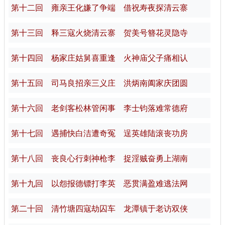
第十二回 雍亲王化嫌了争端 借祝寿夜探清云寨
第十三回 释三寇火烧清云寨 贺美号簪花灵隐寺
第十四回 杨家庄姑舅喜重逢 火神庙父子痛相认
第十五回 司马良招亲三义庄 洪炳南阖家庆团圆
第十六回 老剑客松林管闲事 李士钧落难常德府
第十七回 遇捕快白洁遭奇冤 逞英雄陆滚丧功房
第十八回 丧良心行刺神枪李 捉淫贼奋勇上湖南
第十九回 以怨报德镖打李英 恶贯满盈难逃法网
第二十回 清竹塘四寇劫囚车 龙潭镇于老访双侠