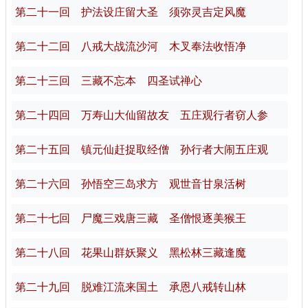
第二十一回 护法设庄留大圣 须弥灵吉定风魔
第二十二回 八戒大战流沙河 木叉奉法收悟净
第二十三回 三藏不忘本 四圣试禅心
第二十四回 万寿山大仙留故友 五庄观行者窃人参
第二十五回 镇元仙赶捉取经僧 孙行者大闹五庄观
第二十六回 孙悟空三岛求方 观世音甘泉活树
第二十七回 尸魔三戏唐三藏 圣僧恨逐美猴王
第二十八回 花果山群妖聚义 黑松林三藏逢魔
第二十九回 脱难江流来国土 承恩八戒转山林