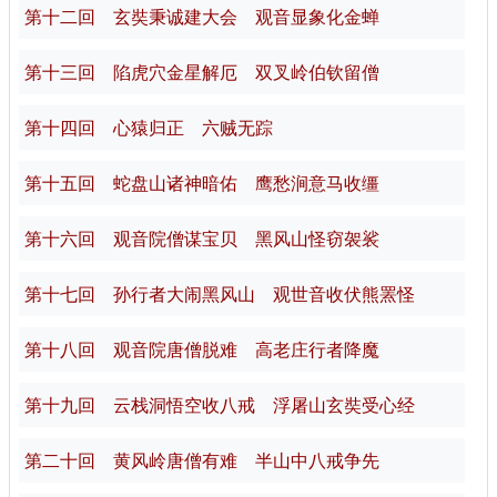
第十二回 玄奘秉诚建大会 观音显象化金蝉
第十三回 陷虎穴金星解厄 双叉岭伯钦留僧
第十四回 心猿归正 六贼无踪
第十五回 蛇盘山诸神暗佑 鹰愁涧意马收缰
第十六回 观音院僧谋宝贝 黑风山怪窃袈裟
第十七回 孙行者大闹黑风山 观世音收伏熊罴怪
第十八回 观音院唐僧脱难 高老庄行者降魔
第十九回 云栈洞悟空收八戒 浮屠山玄奘受心经
第二十回 黄风岭唐僧有难 半山中八戒争先