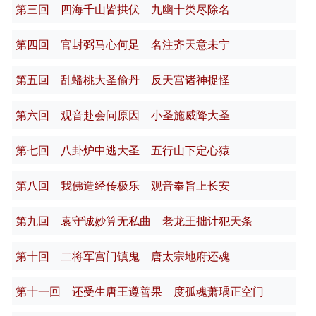
第三回 四海千山皆拱伏 九幽十类尽除名
第四回 官封弼马心何足 名注齐天意未宁
第五回 乱蟠桃大圣偷丹 反天宫诸神捉怪
第六回 观音赴会问原因 小圣施威降大圣
第七回 八卦炉中逃大圣 五行山下定心猿
第八回 我佛造经传极乐 观音奉旨上长安
第九回 袁守诚妙算无私曲 老龙王拙计犯天条
第十回 二将军宫门镇鬼 唐太宗地府还魂
第十一回 还受生唐王遵善果 度孤魂萧瑀正空门