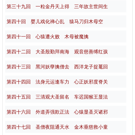
第三十九回 一粒金丹天上得 三年故主世间生
第四十回 婴儿戏化禅心乱 猿马刀归木母空
第四十一回 心猿遭火败 木母被魔擒
第四十二回 大圣殷勤拜南海 观音慈善缚红孩
第四十三回 黑河妖孽擒僧去 西洋龙子捉鼍回
第四十四回 法身元运逢车力 心正妖邪度脊关
第四十五回 三清观大圣留名 车迟国猴王显法
第四十六回 外道弄强欺正法 心猿显圣灭诸邪
第四十七回 圣僧夜阻通天水 金木垂慈救小童