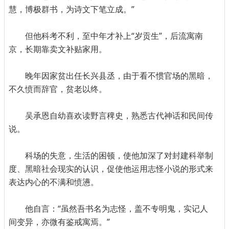
慧，博极群书，为诗文下笔立成。”
但他科考不利，至中年才补上“岁贡生”，后流寓南
京，长期靠卖文补贴家用。
晚年因家贫出任长兴县丞，由于看不惯官场的黑暗，
不久愤而辞官，贫老以终。
吴承恩自幼喜欢读野言稗史，熟悉古代神话和民间传
说。
科场的失意，生活的困顿，使他加深了对封建科举制
度、黑暗社会现实的认识，促使他运用志怪小说的形式来
表达内心的不满和愤懑。
他自言：“虽然吾书名为志怪，盖不专明鬼，实记人
间变异，亦微有鉴戒寓焉。”