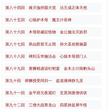
第八十四回 难灭伽持圆大觉 法王成正体天然
第八十五回 心猿妒木母 魔主计吞禅
第八十六回 木母助威征怪物 金公施法灭妖邪
第八十七回 凤仙郡冒天止雨 孙大圣劝善施霖
第八十八回 禅到玉华施法会 心猿木母授门人
第八十九回 黄狮精虚设钉钯宴 金木土计闹豹头山
第九十回 师狮授受同归一 盗道缠禅静九灵
第九十一回 金平府元夜观灯 玄英洞唐僧供状
第九十二回 三僧大战青龙山 四星挟捉犀牛怪