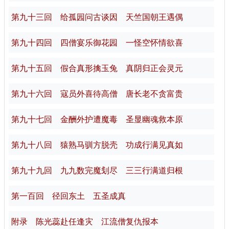
第九十三回 给孤园问古谈因 天竺国朝王遇偶
第九十四回 四僧宴乐御花园 一怪空怀情欲喜
第九十五回 假合真形擒玉兔 真阴归正会灵元
第九十六回 寇员外喜待高僧 唐长老不贪富贵
第九十七回 金酬外护遭魔毒 圣显幽魂救本原
第九十八回 猿熟马驯方脱壳 功成行满见真如
第九十九回 九九数完魔刬尽 三三行满道归根
第一百回 径回东土 五圣成真
附录 陈光蕊赴任逢灾 江流僧复仇报本