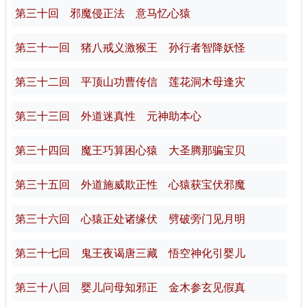
第三十回 邪魔侵正法 意马忆心猿
第三十一回 猪八戒义激猴王 孙行者智降妖怪
第三十二回 平顶山功曹传信 莲花洞木母逢灾
第三十三回 外道迷真性 元神助本心
第三十四回 魔王巧算困心猿 大圣腾那骗宝贝
第三十五回 外道施威欺正性 心猿获宝伏邪魔
第三十六回 心猿正处诸缘伏 劈破旁门见月明
第三十七回 鬼王夜谒唐三藏 悟空神化引婴儿
第三十八回 婴儿问母知邪正 金木参玄见假真