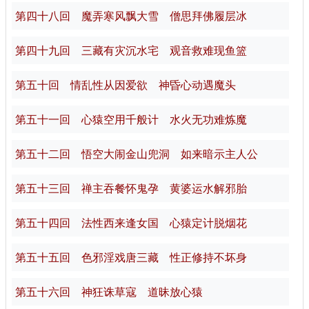
第四十八回 魔弄寒风飘大雪 僧思拜佛履层冰
第四十九回 三藏有灾沉水宅 观音救难现鱼篮
第五十回 情乱性从因爱欲 神昏心动遇魔头
第五十一回 心猿空用千般计 水火无功难炼魔
第五十二回 悟空大闹金山兜洞 如来暗示主人公
第五十三回 禅主吞餐怀鬼孕 黄婆运水解邪胎
第五十四回 法性西来逢女国 心猿定计脱烟花
第五十五回 色邪淫戏唐三藏 性正修持不坏身
第五十六回 神狂诛草寇 道昧放心猿