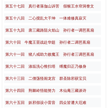
第五十七回 真行者落伽山诉苦 假猴王水帘洞誊文
第五十八回 二心搅乱大干坤 一体难修真寂灭
第五十九回 唐三藏路阻火焰山 孙行者一调芭蕉扇
第六十回 牛魔王罢战赴华筵 孙行者二调芭蕉扇
第六十一回 猪八戒助力败魔王 孙行者三调芭蕉扇
第六十二回 涤垢洗心惟扫塔 缚魔归正乃修身
第六十三回 二僧荡怪闹龙宫 群圣除邪获宝贝
第六十四回 荆棘岭悟能努力 木仙庵三藏谈诗
第六十五回 妖邪假设小雷音 四众皆遭大厄难