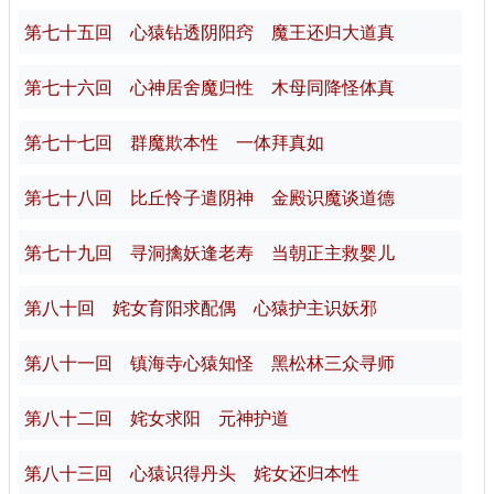
第七十五回 心猿钻透阴阳窍 魔王还归大道真
第七十六回 心神居舍魔归性 木母同降怪体真
第七十七回 群魔欺本性 一体拜真如
第七十八回 比丘怜子遣阴神 金殿识魔谈道德
第七十九回 寻洞擒妖逢老寿 当朝正主救婴儿
第八十回 姹女育阳求配偶 心猿护主识妖邪
第八十一回 镇海寺心猿知怪 黑松林三众寻师
第八十二回 姹女求阳 元神护道
第八十三回 心猿识得丹头 姹女还归本性