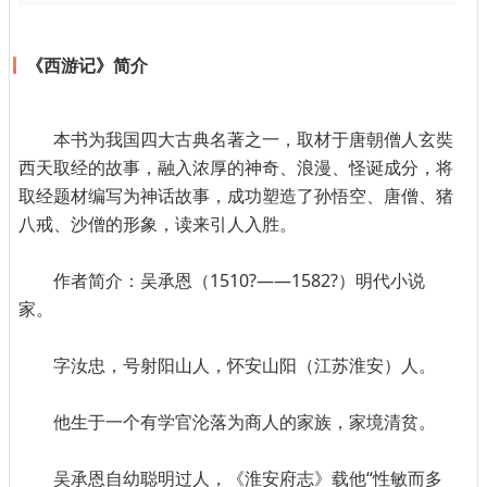
《西游记》简介
本书为我国四大古典名著之一，取材于唐朝僧人玄奘
西天取经的故事，融入浓厚的神奇、浪漫、怪诞成分，将
取经题材编写为神话故事，成功塑造了孙悟空、唐僧、猪
八戒、沙僧的形象，读来引人入胜。
作者简介：吴承恩（1510?——1582?）明代小说
家。
字汝忠，号射阳山人，怀安山阳（江苏淮安）人。
他生于一个有学官沦落为商人的家族，家境清贫。
吴承恩自幼聪明过人，《淮安府志》载他“性敏而多