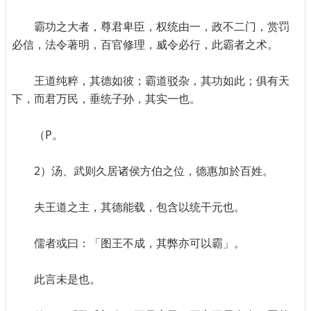
霸功之大者，尊君卑臣，权统由一，政不二门，赏罚
必信，法令著明，百官修理，威令必行，此霸者之术。
王道纯粹，其德如彼；霸道驳杂，其功如此；俱有天
下，而君万民，垂统子孙，其实一也。
（P。
2）汤、武则久居诸侯方伯之位，德惠加於百姓。
夫王道之主，其德能载，包含以统干元也。
儒者或曰：「图王不成，其弊亦可以霸」。
此言未是也。