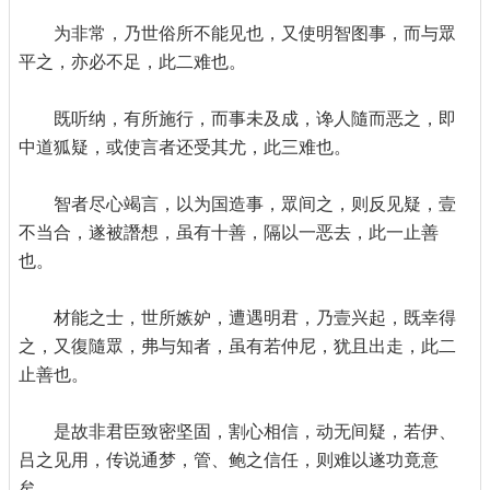
为非常，乃世俗所不能见也，又使明智图事，而与眾
平之，亦必不足，此二难也。
既听纳，有所施行，而事未及成，谗人隨而恶之，即
中道狐疑，或使言者还受其尤，此三难也。
智者尽心竭言，以为国造事，眾间之，则反见疑，壹
不当合，遂被譖想，虽有十善，隔以一恶去，此一止善
也。
材能之士，世所嫉妒，遭遇明君，乃壹兴起，既幸得
之，又復隨眾，弗与知者，虽有若仲尼，犹且出走，此二
止善也。
是故非君臣致密坚固，割心相信，动无间疑，若伊、
吕之见用，传说通梦，管、鲍之信任，则难以遂功竟意
矣。