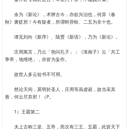
余为《新论》，术辨古今，亦欲兴治也，何异《春
秋》褒贬邪！今有疑者，所谓蚌异蛤、二五为非十也。
谭见刘向《新序》、陆贾《新语》，乃为《新论》。
庄周寓言，乃云「尧问孔子」；《淮南子》云「共工
爭帝，地维绝」，亦皆为妄作。
故世人多云短书不可用。
然论天间，莫明於圣人，庄周等虽虚诞，故当采其
善，何云尽弃邪！（P。
1）王霸第二
夫上古称三皇、五帝，而次有三王、五霸，此皆天下