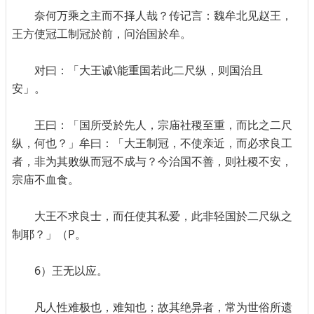
奈何万乘之主而不择人哉？传记言：魏牟北见赵王，
王方使冠工制冠於前，问治国於牟。
对曰：「大王诚\能重国若此二尺纵，则国治且
安」。
王曰：「国所受於先人，宗庙社稷至重，而比之二尺
纵，何也？」牟曰：「大王制冠，不使亲近，而必求良工
者，非为其败纵而冠不成与？今治国不善，则社稷不安，
宗庙不血食。
大王不求良士，而任使其私爱，此非轻国於二尺纵之
制耶？」（P。
6）王无以应。
凡人性难极也，难知也；故其绝异者，常为世俗所遗