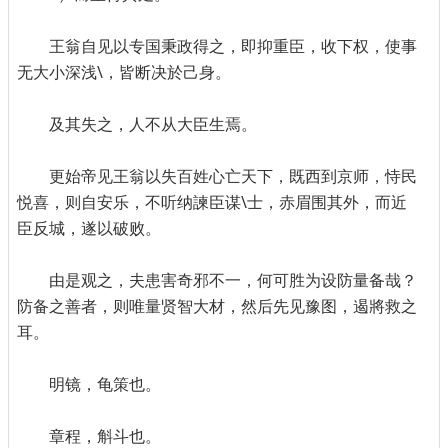
王翁自见以专国秉政得之，即抑重臣，收下权，使事
无大小深浅\，皆断决於己身。
及其失之，人不从大臣生焉。
更始帝见王翁以失百姓心亡天下，既西到京师，恃民
悦喜，则自安乐，不听纳諫臣谋\士，赤眉围其外，而近
臣反城，遂以破败。
由是观之，夫患害奇邪不一，何可胜为设防量备哉？
防备之善者，则唯量贤智大材，然后先见豫图，遏將救之
耳。
明镜，龟策也。
章程，斛斗也。