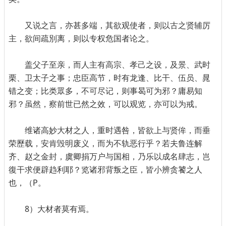
又说之言，亦甚多端，其欲观使者，则以古之贤辅厉
主，欲间疏別离，则以专权危国者论之。
盖父子至亲，而人主有高宗、孝己之设，及景、武时
栗、卫太子之事；忠臣高节，时有龙逢、比干、伍员、晁
错之变；比类眾多，不可尽记，则事曷可为邪？庸易知
邪？虽然，察前世已然之效，可以观览，亦可以为戒。
维诸高妙大材之人，重时遇咎，皆欲上与贤侔，而垂
荣歷载，安肯毁明废义，而为不轨恶行乎？若夫鲁连解
齐、赵之金封，虞卿捐万户与国相，乃乐以成名肆志，岂
復干求便辟趋利耶？览诸邪背叛之臣，皆小辨贪饕之人
也，（P。
8）大材者莫有焉。