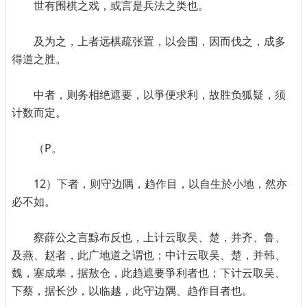
世有围棋之戏，或言是兵法之类也。
及为之，上者远棋疏张置，以会围，因而伐之，成多
得道之胜。
中者，则务相绝遮要，以爭便求利，故胜负狐疑，须
计数而定。
（P。
12）下者，则守边隅，趋作目，以自生於小地，然亦
必不如。
察薛公之言黥布反也，上计云取吴、楚，并齐、鲁、
及燕、赵者，此广地道之谓也；中计云取吴、楚，并韩、
魏，塞成皋，据敖仓，此趋遮要爭利者也；下计云取吴、
下蔡，据长沙，以临越，此守边隅、趋作目者也。