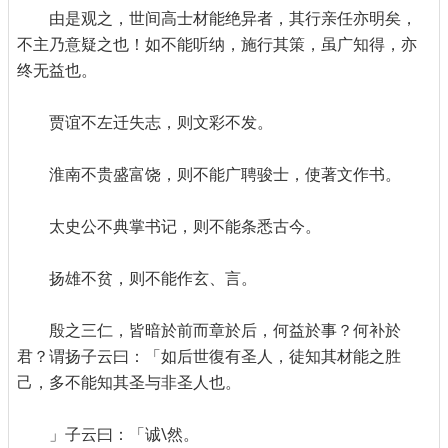
由是观之，世间高士材能绝异者，其行亲任亦明矣，
不主乃意疑之也！如不能听纳，施行其策，虽广知得，亦
终无益也。
贾谊不左迁失志，则文彩不发。
淮南不贵盛富饶，则不能广聘骏士，使著文作书。
太史公不典掌书记，则不能条悉古今。
扬雄不贫，则不能作玄、言。
殷之三仁，皆暗於前而章於后，何益於事？何补於
君？谓扬子云曰：「如后世復有圣人，徒知其材能之胜
己，多不能知其圣与非圣人也。
」子云曰：「诚\然。