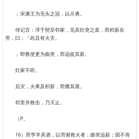
」宋康王为无头之冠，以示勇。
传记言：淳于髡至邻家，见其灶突之直，而积薪在
旁，曰：「此且有火灾。
」即教使更为曲突，而远徙其薪。
灶家不听。
后灾，火果及积薪，而燔其屋。
邻里并救击，乃灭止。
（P。
16）而亨羊具酒，以劳谢救火者；曲突远薪；固不肯