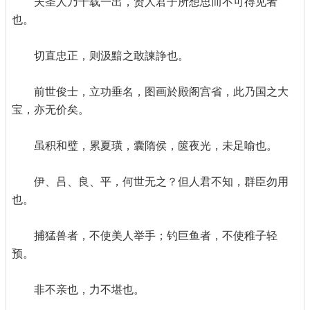
夫圣人乃千载一出，贤人君子所想思而不可得见者
也。
切直忠正，则汲黯之敢諫諍也。
前世俊士，立功垂名，图画於殿阁宫省，此乃国之大
宝，亦无价矣。
虽积和璧，累夏璜，囊隋侯，篋夜光，未足喻也。
伊、吕、良、平，何世无之？但人君不知，群臣勿用
也。
捕猛兽者，不使美人举手；钓巨鱼者，不使稚子轻
预。
非不亲也，力不堪也。