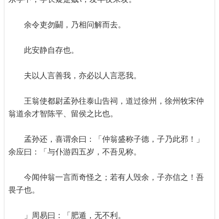
余令吏勿鬭，乃相问解而去。
此安静自存也。
夫以人言善我，亦必以人言恶我。
王翁使都尉孟孙往泰山告祠，道过徐州，徐州牧宋仲
翁道余才智陈平、留侯之比也。
孟孙还，喜谓余曰：「仲翁盛称子德，子乃此邪！」
余应曰：「与仆游四五岁，不吾见称。
今闻仲翁一言而奇怪之；若有人毁余，子亦信之！吾
畏子也。
」周易曰：「肥遁，无不利。