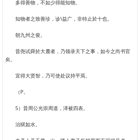
多得善物，不如少得能知物。
知物者之致善珍，诊\益广，非特止於十也。
朝九州之俊。
昔尧试舜於大麓者，乃领录天下之事，如今之尚书官
矣。
宜得大贤智，乃可使处议持平焉。
（P。
5）昔周公光崇周道，泽被四表。
治狱如水。