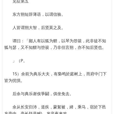
见征第五
东方朔短辞薄语，以谓信验。
人皆谓朔大智，后贤莫之及。
谭曰：「鄙人有以狐为貍，以琴为箜篌，此非徒不知
狐与瑟，又不知貍与箜篌，乃非但言朔，亦不知后贤也。
」（P。
15）余前为典乐大夫，有梟鸣於庭树上，而府中门下
皆为忧惧。
后余与典乐谢俟爭鬭，俱坐免去。
余从长安归沛，道疾，蒙絮被，絳，乘马，宿於下邑
东亭中，亭长疑是贼\，发卒夜来攻。