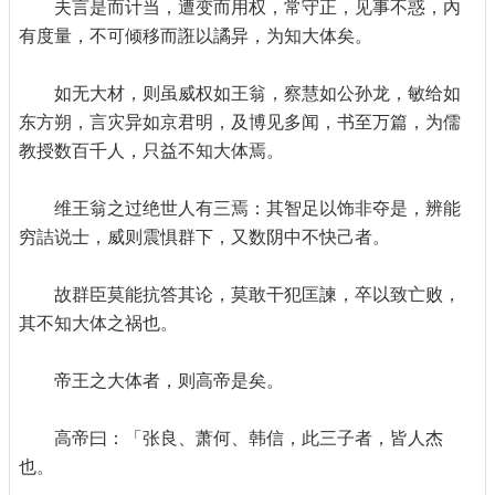
夫言是而计当，遭变而用权，常守正，见事不惑，內
有度量，不可倾移而誑以譎异，为知大体矣。
如无大材，则虽威权如王翁，察慧如公孙龙，敏给如
东方朔，言灾异如京君明，及博见多闻，书至万篇，为儒
教授数百千人，只益不知大体焉。
维王翁之过绝世人有三焉：其智足以饰非夺是，辨能
穷詰说士，威则震惧群下，又数阴中不快己者。
故群臣莫能抗答其论，莫敢干犯匡諫，卒以致亡败，
其不知大体之祸也。
帝王之大体者，则高帝是矣。
高帝曰：「张良、萧何、韩信，此三子者，皆人杰
也。