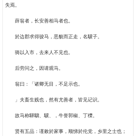
失焉。
薛翁者，长安善相马者也。
於边郡求得骏马，恶貌而正走，名驥子。
骑以入市，去来人不见也。
后劳问之，因请观马。
翁曰：「诸卿无目，不足示也。
」夫畜生贱也，然有尤善者，皆见记识。
故马称驊騮、驥、，牛誉郭椒、丁櫟。
贤有五品：谨敕於家事，顺悌於伦党，乡里之士也；