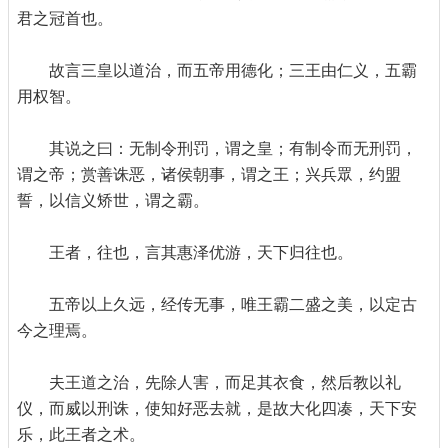
君之冠首也。
故言三皇以道治，而五帝用德化；三王由仁义，五霸
用权智。
其说之曰：无制令刑罚，谓之皇；有制令而无刑罚，
谓之帝；赏善诛恶，诸侯朝事，谓之王；兴兵眾，约盟
誓，以信义矫世，谓之霸。
王者，往也，言其惠泽优游，天下归往也。
五帝以上久远，经传无事，唯王霸二盛之美，以定古
今之理焉。
夫王道之治，先除人害，而足其衣食，然后教以礼
仪，而威以刑诛，使知好恶去就，是故大化四凑，天下安
乐，此王者之术。