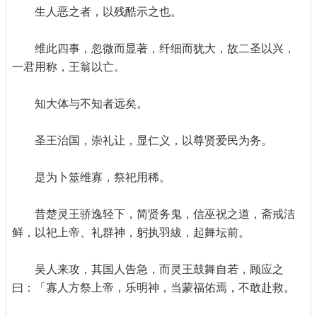
生人恶之者，以残酷示之也。
维此四事，忽微而显著，纤细而犹大，故二圣以兴，
一君用称，王翁以亡。
知大体与不知者远矣。
圣王治国，崇礼让，显仁义，以尊贤爱民为务。
是为卜筮维寡，祭祀用稀。
昔楚灵王骄逸轻下，简贤务鬼，信巫祝之道，斋戒洁
鲜，以祀上帝、礼群神，躬执羽紱，起舞坛前。
吴人来攻，其国人告急，而灵王鼓舞自若，顾应之
曰：「寡人方祭上帝，乐明神，当蒙福佑焉，不敢赴救。