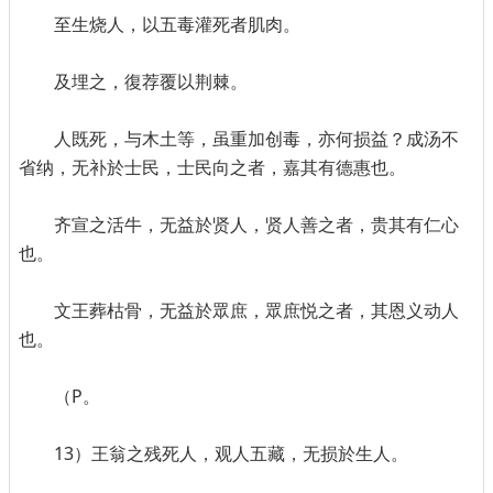
至生烧人，以五毒灌死者肌肉。
及埋之，復荐覆以荆棘。
人既死，与木土等，虽重加创毒，亦何损益？成汤不
省纳，无补於士民，士民向之者，嘉其有德惠也。
齐宣之活牛，无益於贤人，贤人善之者，贵其有仁心
也。
文王葬枯骨，无益於眾庶，眾庶悦之者，其恩义动人
也。
（P。
13）王翁之残死人，观人五藏，无损於生人。