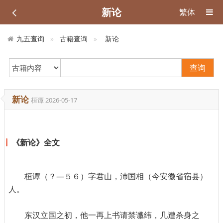
新论
繁体
九五查询
古籍查询
新论
查询
新论
桓谭
2026-05-17
《新论》全文
桓谭（？—５６）字君山，沛国相（今安徽省宿县）
人。
东汉立国之初，他一再上书请禁谶纬，几遭杀身之