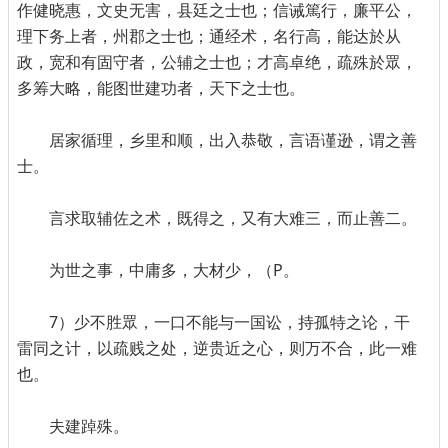
作健晓惠，文史无害，县廷之士也；信诫篤行，廉平公，
理下务上者，州郡之士也；通经术，名行高，能达於从
政，宽和有固守者，公辅之士也；才高卓绝，疏殊於眾，
多筹大略，能图世建功者，天下之士也。
居家循理，乡里和顺，出入恭敬，言语谨逊，谓之善
士。
言求取辅佐之术，既得之，又有大难三，而止善二。
为世之事，中庸多，大材少，（P。
7）少不胜眾，一口不能与一国讼，持孤特之论，干
雷同之计，以疏贱之处，逆贵近之心，则万不合，此一难
也。
夫建踔殊。