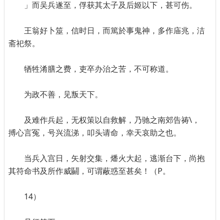
」而吴兵遂至，俘获其太子及后姬以下，甚可伤。
王翁好卜筮，信时日，而篤於事鬼神，多作庙兆，洁
斋祀祭。
牺牲淆膳之费，吏卒办治之苦，不可称道。
为政不善，见叛天下。
及难作兵起，无权策以自救解，乃驰之南郊告祷\，
搏心言冤，号兴流涕，叩头请命，幸天哀助之也。
当兵入宫日，矢射交集，燔火大起，逃渐台下，尚抱
其符命书及所作威鬭，可谓蔽惑至甚矣！（P。
14）