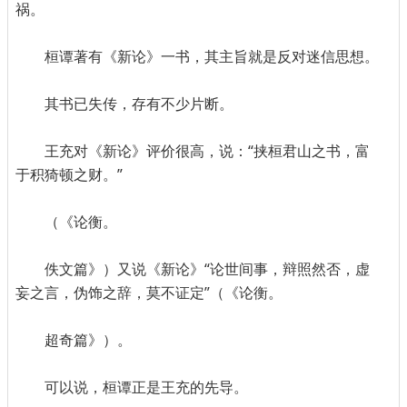
祸。
桓谭著有《新论》一书，其主旨就是反对迷信思想。
其书已失传，存有不少片断。
王充对《新论》评价很高，说：“挟桓君山之书，富
于积猗顿之财。”
（《论衡。
佚文篇》）又说《新论》“论世间事，辩照然否，虚
妄之言，伪饰之辞，莫不证定”（《论衡。
超奇篇》）。
可以说，桓谭正是王充的先导。