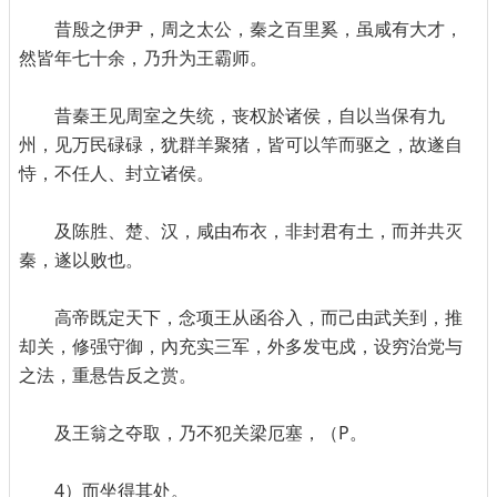
昔殷之伊尹，周之太公，秦之百里奚，虽咸有大才，
然皆年七十余，乃升为王霸师。
昔秦王见周室之失统，丧权於诸侯，自以当保有九
州，见万民碌碌，犹群羊聚猪，皆可以竿而驱之，故遂自
恃，不任人、封立诸侯。
及陈胜、楚、汉，咸由布衣，非封君有土，而并共灭
秦，遂以败也。
高帝既定天下，念项王从函谷入，而己由武关到，推
却关，修强守御，內充实三军，外多发屯戍，设穷治党与
之法，重悬告反之赏。
及王翁之夺取，乃不犯关梁厄塞，（P。
4）而坐得其处。