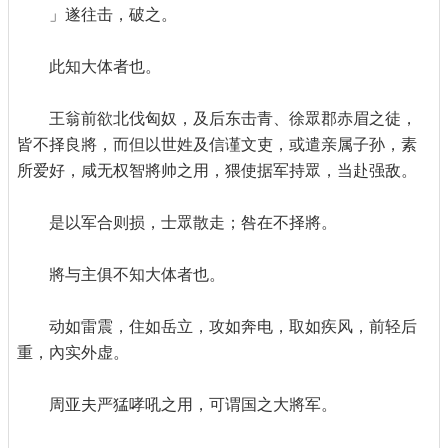
」遂往击，破之。
此知大体者也。
王翁前欲北伐匈奴，及后东击青、徐眾郡赤眉之徒，
皆不择良將，而但以世姓及信谨文吏，或遣亲属子孙，素
所爱好，咸无权智將帅之用，猥使据军持眾，当赴强敌。
是以军合则损，士眾散走；咎在不择將。
將与主俱不知大体者也。
动如雷震，住如岳立，攻如奔电，取如疾风，前轻后
重，內实外虚。
周亚夫严猛哮吼之用，可谓国之大將军。