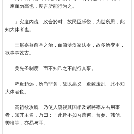
「庳而勿高也，度吾所能行为之。
」宪度內疏，政合於时，故民臣乐悦，为世所思，此
知大体者也。
王翁嘉慕前圣之治，而简薄汉家法令，故多所变更，
欲事事效古。
美先圣制度，而不知己之不能行其事。
释近趋远，所尚非务，故以高义，退致废乱，此不知
大体者也。
高祖欲攻魏，乃使人窥视其国相及诸將率左右用事
者，知其主名，乃曰：「此皆不如吾萧何、曹参、韩信、
樊噲等，亦易与耳。