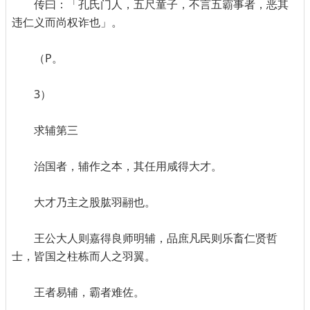
传曰：「孔氏门人，五尺童子，不言五霸事者，恶其
违仁义而尚权诈也」。
（P。
3）
求辅第三
治国者，辅作之本，其任用咸得大才。
大才乃主之股肱羽翮也。
王公大人则嘉得良师明辅，品庶凡民则乐畜仁贤哲
士，皆国之柱栋而人之羽翼。
王者易辅，霸者难佐。