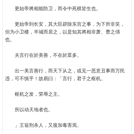
更始帝將相能防卫，而令中死棋皆生也。
更始帝到长安，其大臣辟除东宫之事，为下所非笑，
但为小卫楼，半城而居之，以是知其將相非萧、曹之儔
也。
夫言行在於美善，不在於眾多。
出一美言善行，而天下从之，或见一恶意丑事而万民
违，可不慎乎！故易曰：「言行，君子之枢机。
枢机之发，荣辱之主。
所以动天地者也。
」王翁刑杀人，又復加毒害焉。