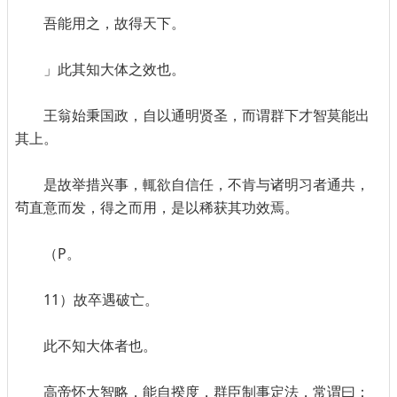
吾能用之，故得天下。
」此其知大体之效也。
王翁始秉国政，自以通明贤圣，而谓群下才智莫能出
其上。
是故举措兴事，輒欲自信任，不肯与诸明习者通共，
茍直意而发，得之而用，是以稀获其功效焉。
（P。
11）故卒遇破亡。
此不知大体者也。
高帝怀大智略，能自揆度，群臣制事定法，常谓曰：