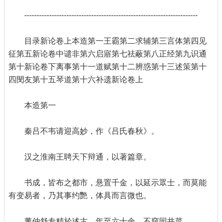
----------------------------------------------------------------------
目录新论卷上本造第一王霸第二求辅第三言体第四见
征第五新论卷中谴非第六启寤第七祛蔽第八正经第九识通
第十新论卷下离事第十一道赋第十二辨惑第十三述策第十
四閔友第十五琴道第十六补遗新论卷上
本造第一
秦吕不韦请迎高妙，作《吕氏春秋》。
汉之淮南王聘天下辩通，以著篇章。
书成，皆布之都市，悬置千金，以延示眾士，而莫能
有变易者，乃其事约艷，体具而言微也。
董仲舒专精於述古，年至六十余，不窥园井菜。