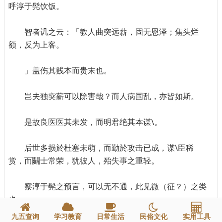
呼淳于髡饮饭。
智者讥之云：「教人曲突远薪，固无恩泽；焦头烂
额，反为上客。
」盖伤其贱本而贵末也。
岂夫独突薪可以除害哉？而人病国乱，亦皆如斯。
是故良医医其未发，而明君绝其本谋\。
后世多损於杜塞未萌，而勤於攻击已成，谋\臣稀
赏，而鬭士常荣，犹彼人，殆失事之重轻。
察淳于髡之预言，可以无不通，此见微（征？）之类
也。
九五查询
学习教育
日常生活
民俗文化
实用工具