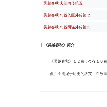
吴越春秋 夫差內传第五
吴越春秋 勾践入臣外传第七
吴越春秋 勾践阴谋外传第九
《吴越春秋》简介
《吴越春秋》１２卷，今存１０
但并不拘泥于历史的故实，在故