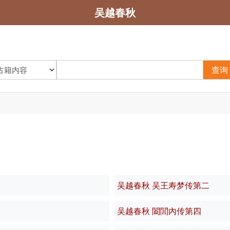
吴越春秋
查询
吴越春秋 吴王寿梦传第二
吴越春秋 闔閭內传第四