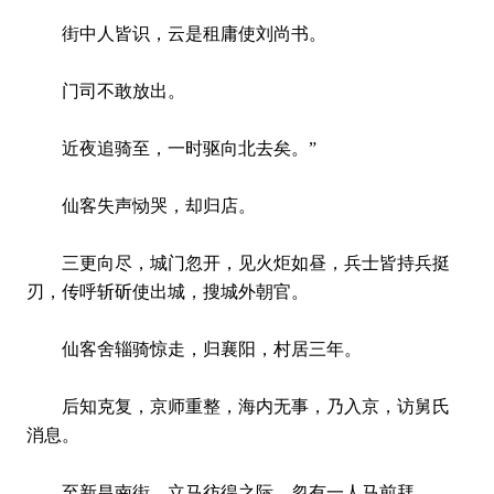
街中人皆识，云是租庸使刘尚书。
门司不敢放出。
近夜追骑至，一时驱向北去矣。”
仙客失声恸哭，却归店。
三更向尽，城门忽开，见火炬如昼，兵士皆持兵挺
刃，传呼斩斫使出城，搜城外朝官。
仙客舍辎骑惊走，归襄阳，村居三年。
后知克复，京师重整，海内无事，乃入京，访舅氏
消息。
至新昌南街，立马彷徨之际，忽有一人马前拜。