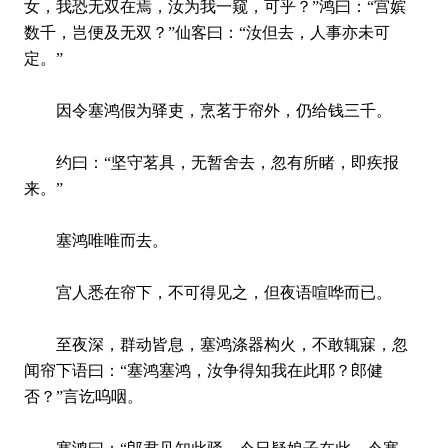
女，我恐无双在焉，汝为我一窥，可乎？”鸿曰：“宫嫔
数千，岂便及无双？”仙客曰：“汝但去，人事亦未可
定。”
因令塞鸿假为驿吏，烹茗于帘外，仍给钱三千。
约曰：“坚守茗具，无暂舍去，忽有所睹，即疾报
来。”
塞鸿唯唯而去。
宫人悉在帘下，不可得见之，但夜语喧哗而已。
至夜深，群动皆息，塞鸿涤器构火，不敢辄寐，忽
闻帘下语曰：“塞鸿塞鸿，汝争得知我在此耶？郎健
否？”言讫呜咽。