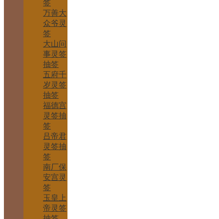
签
万善大
众爷灵
签
大山问
事灵签
抽签
五府千
岁灵签
抽签
福德宫
灵签抽
签
吕帝君
灵签抽
签
南厂保
安宫灵
签
玉皇上
帝灵签
抽签