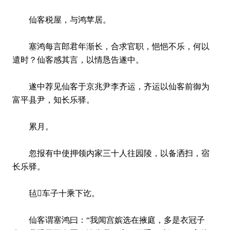
仙客税屋，与鸿苹居。
塞鸿每言郎君年渐长，合求官职，悒悒不乐，何以
遣时？仙客感其言，以情恳告遂中。
遂中荐见仙客于京兆尹李齐运，齐运以仙客前御为
富平县尹，知长乐驿。
累月。
忽报有中使押领内家三十人往园陵，以备洒扫，宿
长乐驿。
毡车子十乘下讫。
仙客谓塞鸿曰：“我闻宫嫔选在掖庭，多是衣冠子