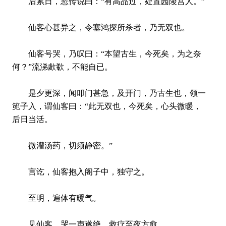
后累日，忽传说曰：“有高品过，处置园陵宫人。”
仙客心甚异之，令塞鸿探所杀者，乃无双也。
仙客号哭，乃叹曰：“本望古生，今死矣，为之奈
何？”流涕歔欷，不能自已。
是夕更深，闻叩门甚急，及开门，乃古生也，领一
篼子入，谓仙客曰：“此无双也，今死矣，心头微暖，
后日当活。
微灌汤药，切须静密。”
言讫，仙客抱入阁子中，独守之。
至明，遍体有暖气。
见仙客，哭一声遂绝，救疗至夜方愈。