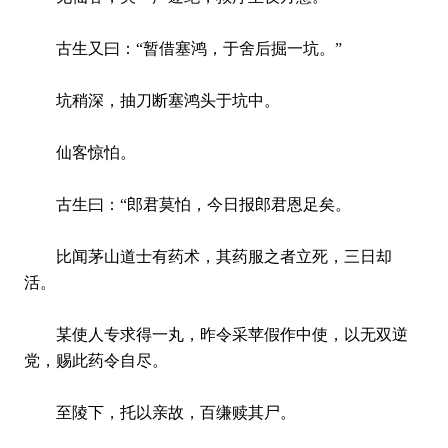
古生又曰：“暂借塞鸿，于舍后掘一坑。”
坑稍深，抽刀断塞鸿头于坑中。
仙客惊怕。
古生曰：“郎君莫怕，今日报郎君恩足矣。
比闻茅山道士有药术，其药服之者立死，三日却
活。
某使人专求得一丸，昨令采苹假作中使，以无双逆
党，赐此药令自尽。
至陵下，托以亲故，百缣赎其尸。