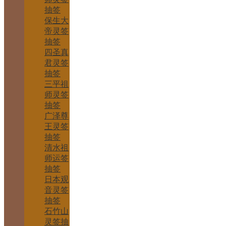
抽签
保生大
帝灵签
抽签
四圣真
君灵签
抽签
三平祖
师灵签
抽签
广泽尊
王灵签
抽签
清水祖
师运签
抽签
日本观
音灵签
抽签
石竹山
灵签抽