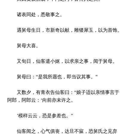
诸表同处，悉敬事之。
遇舅母生日，市新奇以献，雕镂犀玉，以为首饰。
舅母大喜。
又旬日，仙客遣小妪，以求亲之事，闻于舅母。
舅母曰：“是我所愿也，即当议其事。”
又数夕，有青衣告仙客曰：“娘子适以亲情事言于
阿郎，阿郎云：‘向前亦未许之。
’模样云云，恐是参差也。”
仙客闻之，心气俱丧，达旦不寐，恐舅氏之见弃