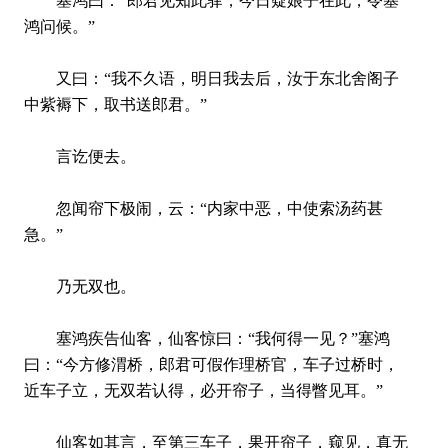
塞鸿曰：“郎君见知此驿，今日疑娘子在此，令塞
鸿问候。”
又曰：“我不久语，明日我去后，汝于东北舍阁子
中紫褥下，取书送郎君。”
言讫便去。
忽闻帘下极闹，云：“内家中恶，中使索汤药甚
急。”
乃无双也。
塞鸿疾告仙客，仙客惊曰：“我何得一见？”塞鸿
曰：“今方修渭桥，郎君可假作理桥官，车子过桥时，
近车子立，无双若认得，必开帘子，当得瞥见耳。”
仙客如其言，至第三车子，果开帘子，窥见，真无