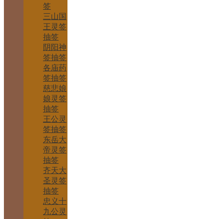
签
三山国
王灵签
抽签
阴阳神
签抽签
各庙药
签抽签
慈悲娘
娘灵签
抽签
王公灵
签抽签
东岳大
帝灵签
抽签
齐天大
圣灵签
抽签
忠义十
九公灵