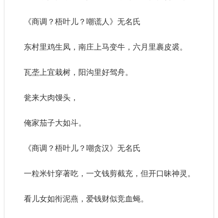
《商调？梧叶儿？嘲谎人》无名氏
东村里鸡生凤，南庄上马变牛，六月里裹皮裘。
瓦垄上宜栽树，阳沟里好驾舟。
瓮来大肉馒头，
俺家茄子大如斗。
《商调？梧叶儿？嘲贪汉》无名氏
一粒米针穿著吃，一文钱剪截充，但开口昧神灵。
看儿女如衔泥燕，爱钱财似竞血蝇。