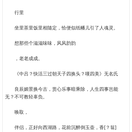
行里
坐里茶里饭里相隨定，恰便似纸幡儿引了人魂灵。
想那些个滋滋味味，风风韵韵
，老老成成。
《中吕？快活三过朝天子四换头？嘆四美》无名氏
良辰媚景换今古，赏心乐事暗乘除，人生四事岂能
无？不可教轻辜负。
唤取，
伴侣，正好向西湖路，花前沉醉倒玉壶，香[？翁]