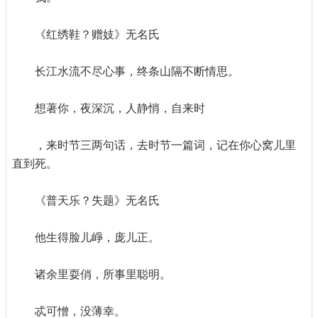
《红绣鞋？赠妓》无名氏
长江水流不尽心事，终条山隔不断情思。
想著你，夜深沉，人静悄，自来时
，来时节三两句话，去时节一篇词，记在你心窝儿里
直到死。
《普天乐？失题》无名氏
他生得脸儿崢，庞儿正。
诸余里耍俏，所事里聪明。
忒可憎，没薄幸。