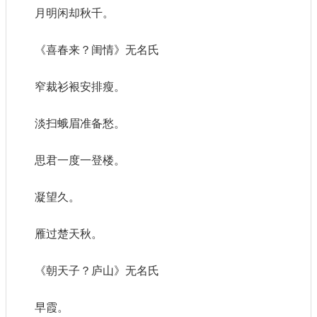
月明闲却秋千。
《喜春来？闺情》无名氏
窄裁衫裉安排瘦。
淡扫蛾眉准备愁。
思君一度一登楼。
凝望久。
雁过楚天秋。
《朝天子？庐山》无名氏
早霞。