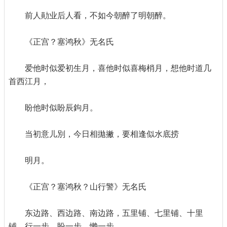
前人勛业后人看，不如今朝醉了明朝醉。
《正宫？塞鸿秋》无名氏
爱他时似爱初生月，喜他时似喜梅梢月，想他时道几
首西江月，
盼他时似盼辰鉤月。
当初意儿別，今日相拋撇，要相逢似水底捞
明月。
《正宫？塞鸿秋？山行警》无名氏
东边路、西边路、南边路，五里铺、七里铺、十里
铺，行一步、盼一步、懒一步。