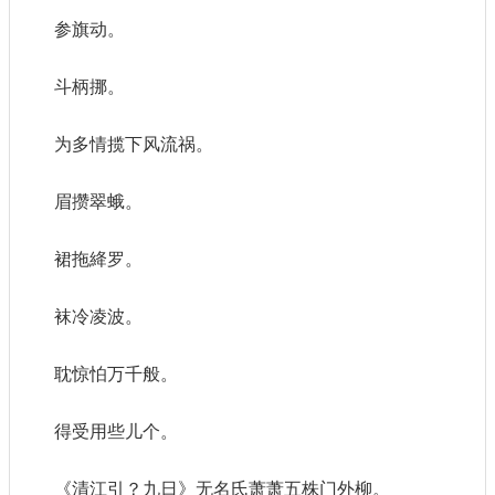
参旗动。
斗柄挪。
为多情揽下风流祸。
眉攒翠蛾。
裙拖絳罗。
袜冷凌波。
耽惊怕万千般。
得受用些儿个。
《清江引？九日》无名氏萧萧五株门外柳。