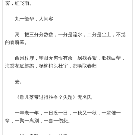
雾，红飞雨。
九十韶华，人间客
寓，把三分分数数，一分是流水，二分是尘土，不觉
的春將暮。
西园杖屨，望眼无穷恨有余，飘残香絮，歌残白苧，
海棠花底鷓鴣，杨柳梢头杜宇，都唤取春归
去。
《雁儿落带过得胜令？失题》无名氏
一年老一年，一日没一日，一秋又一秋，一辈催一
辈，一聚一离別，一喜一伤悲。