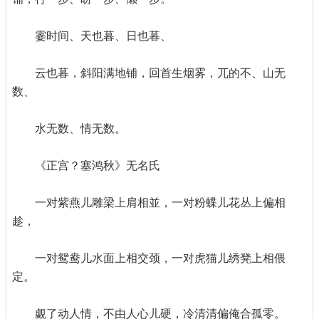
霎时间、天也暮、日也暮、
云也暮，斜阳满地铺，回首生烟雾，兀的不、山无
数、
水无数、情无数。
《正宫？塞鸿秋》无名氏
一对紫燕儿雕梁上肩相並，一对粉蝶儿花丛上偏相
趁，
一对鸳鸯儿水面上相交颈，一对虎猫儿绣凳上相偎
定。
覷了动人情，不由人心儿硬，冷清清偏俺合孤零。