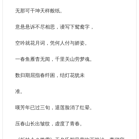
无那可干坤天样般纸。
意悬悬诉不尽相思，谩写下鸳鸯字，
空吟就花月词，凭何人付与娇姿。
一春鱼雁杳无闻，千里关山劳梦魂。
数归期屈指春纤困，结灯花犹未
准。
嘆芳年已过三旬，退莲脸消了红晕。
压春山长出皱纹，虚度了青春。