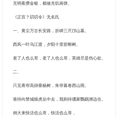
无明夜攒金银，都做充饥画饼。
《正宫？叨叨令》无名氏
一、黄尘万古长安路，折碑三尺邙山墓。
西风一叶乌江渡，夕阳十里邯郸树。
老了人也么哥，老了人也么哥，英雄尽是伤心处。
二、
只见青帘高掛垂杨树，朱帘暮卷西山雨。
谁待向禁城狼虎丛中去，我则待儂家鸚鵡洲边住。
倒大来快活也么哥，快活也么哥，