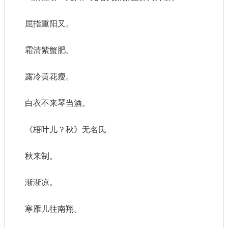
屈指重阳又。
霜清紫蟹肥。
露冷黄花瘦。
白衣不来琴当酒。
《梧叶儿？秋》无名氏
秋来制。
渐渐凉。
寒雁儿往南翔。