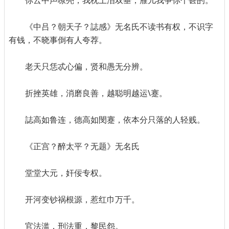
你云中声嘹亮，我枕上泪双垂，雁儿我爭你个甚的。
《中吕？朝天子？誌感》无名氏不读书有权，不识字
有钱，不晓事倒有人夸荐。
老天只恁忒心偏，贤和愚无分辨。
折挫英雄，消磨良善，越聪明越运\蹇。
誌高如鲁连，德高如閔蹇，依本分只落的人轻贱。
《正宫？醉太平？无题》无名氏
堂堂大元，奸佞专权。
开河变钞祸根源，惹红巾万千。
官法滥，刑法重，黎民怨。