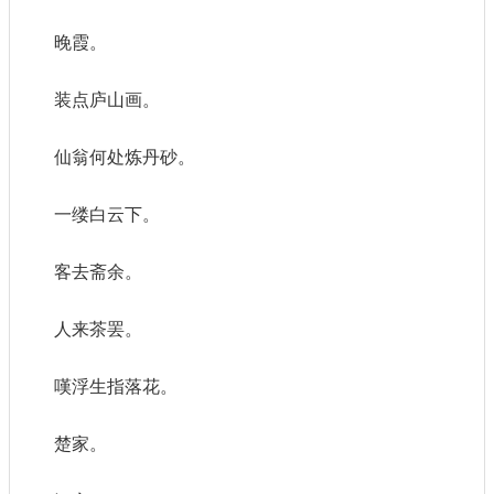
晚霞。
装点庐山画。
仙翁何处炼丹砂。
一缕白云下。
客去斋余。
人来茶罢。
嘆浮生指落花。
楚家。