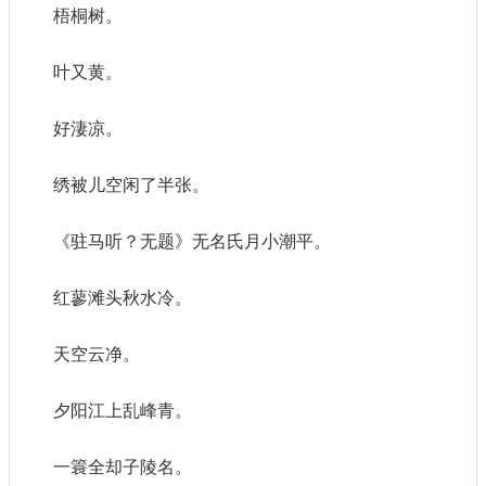
梧桐树。
叶又黄。
好淒凉。
绣被儿空闲了半张。
《驻马听？无题》无名氏月小潮平。
红蓼滩头秋水冷。
天空云净。
夕阳江上乱峰青。
一簑全却子陵名。