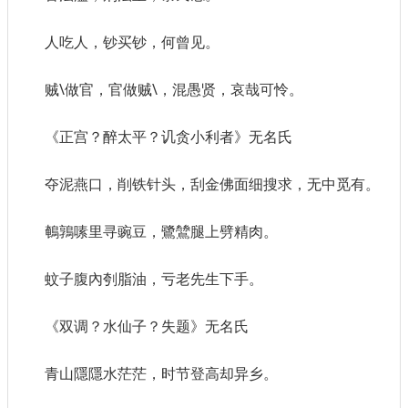
人吃人，钞买钞，何曾见。
贼\做官，官做贼\，混愚贤，哀哉可怜。
《正宫？醉太平？讥贪小利者》无名氏
夺泥燕口，削铁针头，刮金佛面细搜求，无中觅有。
鵪鶉嗉里寻豌豆，鷺鷥腿上劈精肉。
蚊子腹內刳脂油，亏老先生下手。
《双调？水仙子？失题》无名氏
青山隱隱水茫茫，时节登高却异乡。