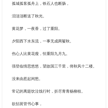
孤城孤客孤舟上，铁石人也断肠，
泪涟涟断送了秋光。
黄花梦，一夜香，过了重阳。
夕阳西下水东流，一事无成两鬢秋。
伤心人比黄花瘦，怯重阳九月九。
强登临情思悠悠，望故国三千里，倚秋风十二楼。
没来由惹起闲愁。
常记的离筵饮泣饯行时，折尽青青杨柳枝。
欲拈斑管书心事，