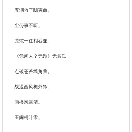
五湖救了鴟夷命。
尘劳事不听。
龙蛇一任相吞並。
《凭阑人？无题》无名氏
点破苍苔墙角萤。
战退西风檐外铃。
画楼风露清。
玉阑桐叶零。