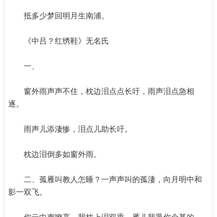
抵多少梦回明月生南浦。
《中吕？红绣鞋》无名氏
一、
窗外雨声声不住，枕边泪点点长吁，雨声泪点急相
逐。
雨声儿添淒惨，泪点儿助长吁。
枕边泪倒多如窗外雨。
二、孤雁叫教人怎睡？一声声叫的孤淒，向月明中和
影一双飞。