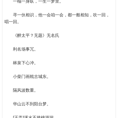
一榻一身臥，一生一梦里。
寻一伙相识，他一会咱一会，都一般相知，吹一回，
唱一回。
《醉太平？无题》无名氏
利名场事冗。
林泉下心冲。
小柴门画戟古城东。
隔风波数重。
华山云不到阳台梦。
[王盖]溪水不接桃源洞。