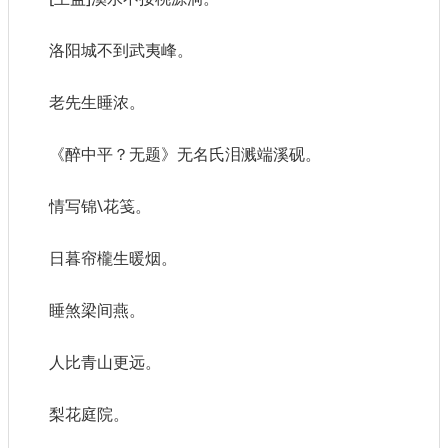
洛阳城不到武夷峰。
老先生睡浓。
《醉中平？无题》无名氏泪溅端溪砚。
情写锦\花笺。
日暮帘櫳生暖烟。
睡煞梁间燕。
人比青山更远。
梨花庭院。