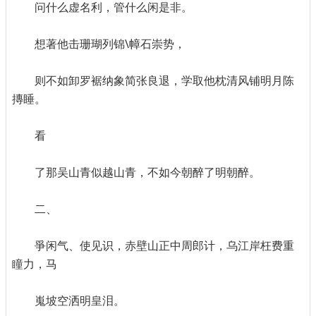
问什么虚名利，管什么闲是非。
想著他击珊瑚列锦\幛石崇势，
则不如卸罗裾纳象简张良退，学取他枕清风铺明月陈
摶睡。
看
了那吴山青似越山青，不如今朝醉了明朝醉。
二、
爭闲气、使见识，赤壁山正中周郎计，乌江岸枉费重
瞳力，马
嵬坡空洒明皇泪。