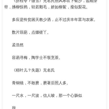
《折桂令？微雪》无名氏朔风寒吹下银沙，蠹砌穿
帘，拂柳惊鸦，轻若鹅毛，娇如柳絮，瘦似梨花。
多应是怜贫困天教少洒，止不过庆丰年眾与农家。
数片琼葩，点缀槎丫。
孟浩然
容易寻梅，陶学士不彀烹茶。
《梧叶儿？失题》无名氏
青铜镜，不敢磨，磨著后照人多。
一尺水，一尺波，信人唆，那一个心肠似
我。