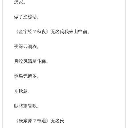
汉家。
做了渔樵话。
《金字经？秋夜》无名氏我来山中宿。
夜深云满衣。
月皎风清星斗稀。
惊鸟无所依。
乖秋意。
臥將簫管吹。
《庆东原？奇遇》无名氏