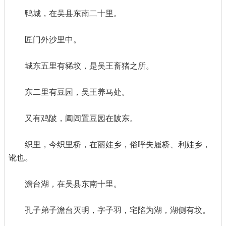
鸭城，在吴县东南二十里。
匠门外沙里中。
城东五里有豨坟，是吴王畜猪之所。
东二里有豆园，吴王养马处。
又有鸡陂，阖闾置豆园在陂东。
织里，今织里桥，在丽娃乡，俗呼失履桥、利娃乡，
讹也。
澹台湖，在吴县东南十里。
孔子弟子澹台灭明，字子羽，宅陷为湖，湖侧有坟。