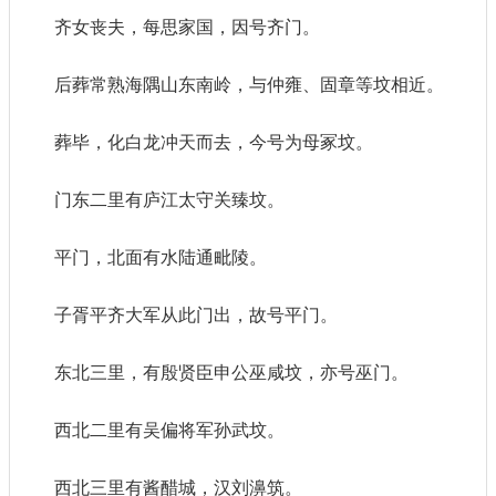
齐女丧夫，每思家国，因号齐门。
后葬常熟海隅山东南岭，与仲雍、固章等坟相近。
葬毕，化白龙冲天而去，今号为母冢坟。
门东二里有庐江太守关臻坟。
平门，北面有水陆通毗陵。
子胥平齐大军从此门出，故号平门。
东北三里，有殷贤臣申公巫咸坟，亦号巫门。
西北二里有吴偏将军孙武坟。
西北三里有酱醋城，汉刘濞筑。