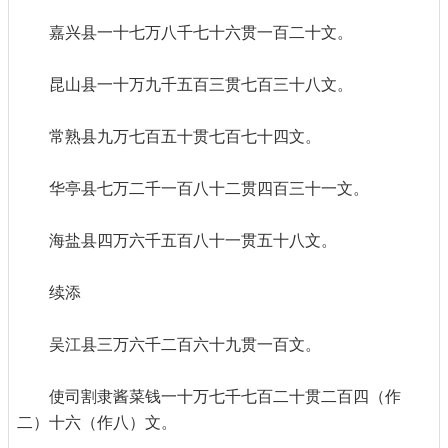
嘉兴县一十七万八千七十六贯一百二十文。
昆山县一十万九千五百三贯七百三十八文。
常熟县九万七百五十贯七百七十四文。
华亭县七万二千一百八十二贯四百三十一文。
海盐县四万六千五百八十一贯五十八文。
续添
吴江县三万六千二百六十九贯一百文。
使司割隶酱菜钱一十万七千七百二十贯二百四（作
二）十六（作八）文。