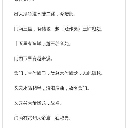
出太湖等道水陆二路，今陆废。
门南三里，有储城，越（疑作吴）王贮粮处。
十五里有鱼城，越王养鱼处。
门西五里有越来溪。
盘门，古作蟠门，尝刻木作蟠龙，以此镇越。
又云水陆相半，沿洄屈曲，故名盘门。
又云吴大帝蟠龙，故名。
门内有武烈大帝庙，在祀典。