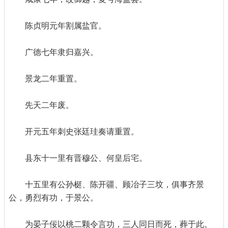
陈贞明元年割属盐官。
广德七年隶归嘉兴。
景龙二年重置。
先天二年废。
开元五年刺史张廷珪奏请重置。
县东十一里有晋穆公、何皇后宅。
十五里有公孙梃、陈开疆、顾冶子三坟，俱事齐景
公，勇烈有功，于景公。
为晏子佞以桃二颗令言功，三人同日而死，葬于此。