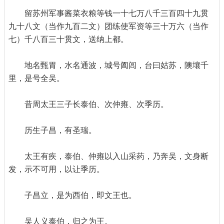
留苏州军事酱菜衣粮等钱一十七万八千三百四十九贯
九十八文（当作九百二文）团练使军资等三十万六（当作
七）千八百三十贯文，送纳上都。
地名甄胃，水名通波，城号阖闾，台曰姑苏，隩壤千
里，是号全吴。
昔周太王三子长泰伯、次仲雍、次季历。
历生子昌，有圣瑞。
太王有疾，泰伯、仲雍以入山采药，乃奔吴，文身断
发，示不可用，以让季历。
子昌立，是为西伯，即文王也。
吴人义泰伯，归之为王。