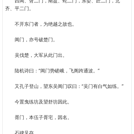
西阊、胥二门，南盘、蛇二门，东娄、匠二门，北
齐、平二门。
不开东门者，为绝越之故也。
阊门，亦号破楚门。
吴伐楚，大军从此门出。
陆机诗曰：“阊门势嵯峨，飞阁跨通波。”
又孔子登山，望东吴阊门叹曰：“吴门有白气如练。”
今置曳练坊及望舒坊因此。
胥门，本伍子胥宅，因名。
石碑见存。