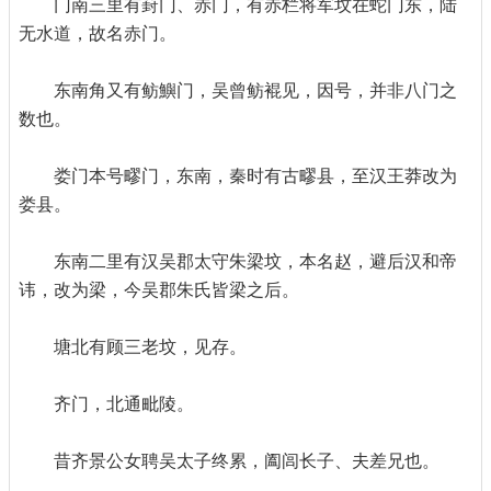
门南三里有葑门、赤门，有赤栏将军坟在蛇门东，陆
无水道，故名赤门。
东南角又有鲂鱮门，吴曾鲂裩见，因号，并非八门之
数也。
娄门本号疁门，东南，秦时有古疁县，至汉王莽改为
娄县。
东南二里有汉吴郡太守朱梁坟，本名赵，避后汉和帝
讳，改为梁，今吴郡朱氏皆梁之后。
塘北有顾三老坟，见存。
齐门，北通毗陵。
昔齐景公女聘吴太子终累，阖闾长子、夫差兄也。