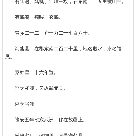
有陆逊、陆机、陆瑁三坟，在东南二十五里横山中。
有鹤鸣、鹤唳、玄鹤。
管乡二十二、户一万二千七百八十。
海盐县，在郡东南二百二十里，地名殷水，水名福
见。
秦始皇二十六年置。
陷为柘湖，又改武元县。
湖为当湖。
隆安五年改东武洲，移在故邑上。
咸康七年，改御越，复号海盐县。