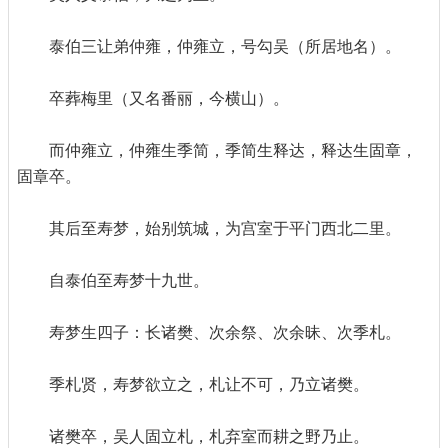
泰伯三让弟仲雍，仲雍立，号勾吴（所居地名）。
卒葬梅里（又名番丽，今横山）。
而仲雍立，仲雍生季简，季简生释达，释达生固章，
固章卒。
其后至寿梦，始别筑城，为宫室于平门西北二里。
自泰伯至寿梦十九世。
寿梦生四子：长诸樊、次余祭、次余昧、次季札。
季札贤，寿梦欲立之，札让不可，乃立诸樊。
诸樊卒，吴人固立札，札弃室而耕之野乃止。