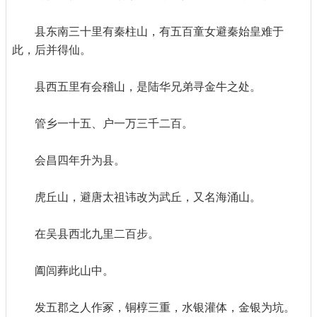
县东南三十里有秦柱山，有五百童女避秦始皇难于
此，后并得仙。
县西五里有会稽山，是陆华兄弟寻金牛之处。
管乡一十五、户一万三千二百。
会昌四年升为县。
虎丘山，避唐太祖讳改为武丘，又名海涌山。
在吴县西北九里二百步。
阖闾葬此山中。
发五郡之人作冢，铜椁三重，水银灌体，金银为坑。