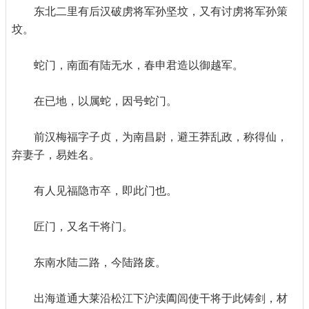
东北二里有后汉破虏将军孙坚坟，又有讨虏将军孙策
坟。
蛇门，南面有陆无水，春申君造以御越军。
在已地，以属蛇，因号蛇门。
前汉梅福字子贞，为南昌尉，避王莽乱政，称得仙，
弃妻子，易姓名。
有人见福隐市卒，即此门也。
匠门，又名干将门。
东南水陆二路，今陆路废。
出海道通大莱沿松江下沪渎阖闾使干将于此铸剑，材