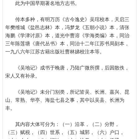
此为中国早期著名地方志书。
传本多种，有明万历《古今逸史》吴琯校本，天启三
年樊维城《盐邑志林》本，冯梦龙《五朝小说》本，清张
海鹏《学津讨原》本，道光中曹溶《学海类编》本，同治
三年陈莲塘《唐代丛书》本，同治十二年江苏书局刻本，
一九八六年江苏古籍出版社曹林娣校注本等。
《吴地记》成书于晚唐，乃陆广微所撰，后因散佚，
宋人又有补录。
《吴地记》未分门别类，所记皆吴、长洲、嘉兴、昆
山、常熟、华亭、海盐七县之事，其中以吴县、长洲为
丰。
其内容大体可分为：（一）沿革，（二）分野，
（三）赋税，（四）世系，（五）城郭，（六）户口，