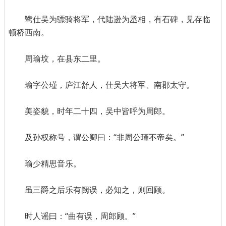
骘仕吴为骠骑将军，代陆逊为丞相，有石碑，见存临
顿桥西南。
周瑜坟，在县东二里。
瑜字公瑾，庐江舒人，仕吴大将军、南郡太守。
美姿貌，时年二十四，吴中皆呼为周郎。
及孙权称号，谓公卿曰：“非周公瑾不帝矣。”
瑜少精思音乐。
虽三爵之后乐有阙误，必知之，则回顾。
时人谣曰：“曲有误，周郎顾。”