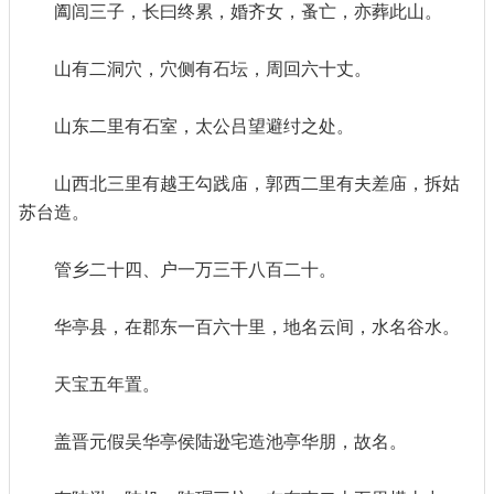
阖闾三子，长曰终累，婚齐女，蚤亡，亦葬此山。
山有二洞穴，穴侧有石坛，周回六十丈。
山东二里有石室，太公吕望避纣之处。
山西北三里有越王勾践庙，郭西二里有夫差庙，拆姑
苏台造。
管乡二十四、户一万三干八百二十。
华亭县，在郡东一百六十里，地名云间，水名谷水。
天宝五年置。
盖晋元假吴华亭侯陆逊宅造池亭华朋，故名。