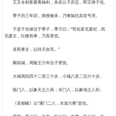
王又令刺客要离袖剑，杀吴公子庆忌，即王僚子也。
季子历三年回，闻僚被杀，乃匍匐往其坟号哭。
于是子光谢过于季子，季子曰：“苟先君无废祀，民
无废主，社稷有奉，乃吾君也。
哀死事主，以待天命耳。”
阖闾城，周敬王六年伍子胥筑。
大城周回四十二里三十步，小城八里二百六十步。
陆门八，以象天之八风；水门八，以象地之八卦。
《吴都赋》云“通门二八，水道六衢”是也。