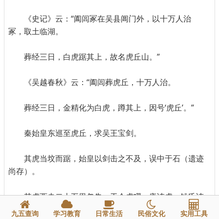
《史记》云：“阖闾冢在吴县阊门外，以十万人治
冢，取土临湖。
葬经三日，白虎踞其上，故名虎丘山。”
《吴越春秋》云：“阖闾葬虎丘，十万人治。
葬经三日，金精化为白虎，蹲其上，因号‘虎丘’。”
秦始皇东巡至虎丘，求吴王宝剑。
其虎当坟而踞，始皇以剑击之不及，误中于石（遗迹
尚存）。
其虎西走二十五里忽失，于今虎疁，唐讳虎，钱氏讳
疁，改为浒墅。
九五查询
学习教育
日常生活
民俗文化
实用工具