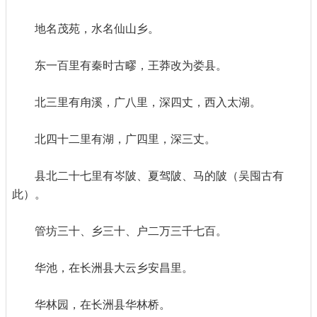
地名茂苑，水名仙山乡。
东一百里有秦时古疁，王莽改为娄县。
北三里有甪溪，广八里，深四丈，西入太湖。
北四十二里有湖，广四里，深三丈。
县北二十七里有岑陂、夏驾陂、马的陂（吴囤古有
此）。
管坊三十、乡三十、户二万三千七百。
华池，在长洲县大云乡安昌里。
华林园，在长洲县华林桥。