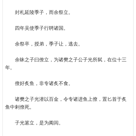
封札延陵季子，而余祭立。
四年吴使季子行聘诸国。
余祭卒，授弟，季子让，逃去。
余昧之子曰僚立，为诸樊之子公子光所弑，在位十三
年。
僚好炙鱼，非专诸炙不食。
诸樊之子光潜以百金，令专诸进鱼上僚，置匕首于炙
鱼中剌僚死。
子光篡立，是为阖闾。