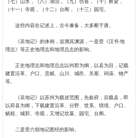
（七）山水，（八）湖泊，（九）坊巷，（十）桥梁，
（十一）寺观，（十二）台阁，（十三）园宅。
这些内容在记述上，古今兼备，大多断于唐。
《吴地记》的体例，追溯其渊源，一是受《汉书·地
理志》等正史地理志和地理总志的影响。
正史地理志和地理总志以州郡为纲，以县为目，记载
建置沿革、户口、贡赋、山川、城邑、关塞、祠庙、物产
等。
《吴地记》以苏州为载述范围，先叙府，后载县，即
以府县为纲，下载建置沿革、分野、世系、辖境、户口、
赋税、城郭、寺观，又增记坟墓、园宅、台阁。
二是受六朝地记图经的影响。