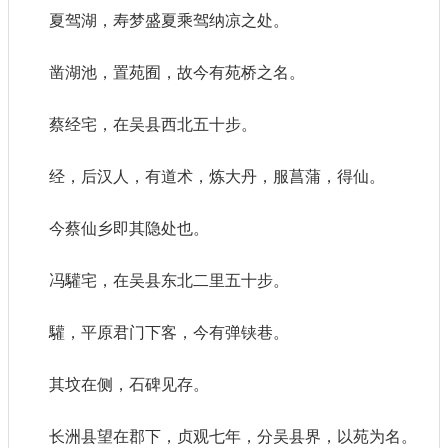
夏驾湖，寿梦盛夏乘驾纳凉之处。
凿湖池，置苑囿，故今有苑桥之名。
蔡经宅，在吴县西北五十步。
经，后汉人，有道术，炼大丹，服菖蒲，得仙。
今蔡仙乡即其隐处也。
冯驩宅，在吴县东北二里五十步。
驩，平原君门下客，今有弹铗巷。
其坟在侧，石碑见存。
长洲县望在郡下，贞观七年，分吴县界，以苑为名。