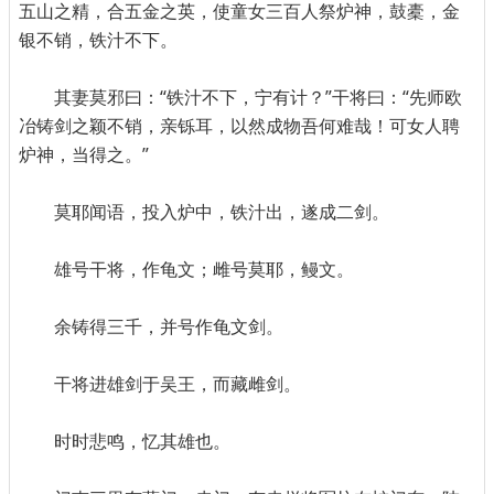
五山之精，合五金之英，使童女三百人祭炉神，鼓橐，金
银不销，铁汁不下。
其妻莫邪曰：“铁汁不下，宁有计？”干将曰：“先师欧
冶铸剑之颖不销，亲铄耳，以然成物吾何难哉！可女人聘
炉神，当得之。”
莫耶闻语，投入炉中，铁汁出，遂成二剑。
雄号干将，作龟文；雌号莫耶，鳗文。
余铸得三千，并号作龟文剑。
干将进雄剑于吴王，而藏雌剑。
时时悲鸣，忆其雄也。