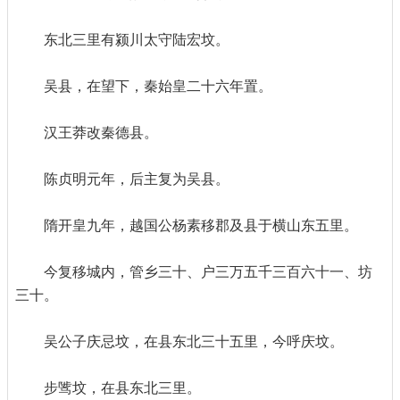
东北三里有颍川太守陆宏坟。
吴县，在望下，秦始皇二十六年置。
汉王莽改秦德县。
陈贞明元年，后主复为吴县。
隋开皇九年，越国公杨素移郡及县于横山东五里。
今复移城内，管乡三十、户三万五千三百六十一、坊
三十。
吴公子庆忌坟，在县东北三十五里，今呼庆坟。
步骘坟，在县东北三里。