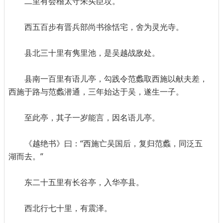
二里有会稽太守朱买臣坟。
西五百步有晋兵部尚书徐恬宅，舍为灵光寺。
县北三十里有隽里池，是吴越战敌处。
县南一百里有语儿亭，勾践令范蠡取西施以献夫差，
西施于路与范蠡潜通，三年始达于吴，遂生一子。
至此亭，其子一岁能言，因名语儿亭。
《越绝书》曰：“西施亡吴国后，复归范蠡，同泛五
湖而去。”
东二十五里有长谷亭，入华亭县。
西北行七十里，有震泽。