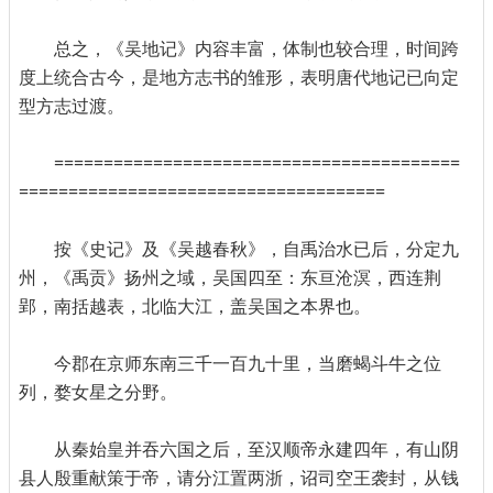
总之，《吴地记》内容丰富，体制也较合理，时间跨
度上统合古今，是地方志书的雏形，表明唐代地记已向定
型方志过渡。
=========================================
=====================================
按《史记》及《吴越春秋》，自禹治水已后，分定九
州，《禹贡》扬州之域，吴国四至：东亘沧溟，西连荆
郢，南括越表，北临大江，盖吴国之本界也。
今郡在京师东南三千一百九十里，当磨蝎斗牛之位
列，婺女星之分野。
从秦始皇并吞六国之后，至汉顺帝永建四年，有山阴
县人殷重献策于帝，请分江置两浙，诏司空王袭封，从钱