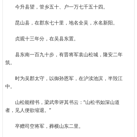
今升县望，管乡五十、户一万七千五十四。
昆山县，在郡东七十里，地名全吴，水名新阳。
贞观十三年分，在吴县东置。
县东南一百九十步，有晋将军袁山松城，隆安二年
筑。
时为吴郡太守，以御孙恩军，在沪渎池滨，半毁江
中。
山松能楷书，梁武帝评其书云：“山松书如深山道
者，见人便欲缩退。”
卒赠司空将军，葬横山东二里。