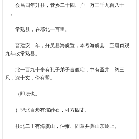
会昌四年升县，管乡二十四、户一万三千九百八十
一。
常熟县，在郡北一百里。
晋建安二年，分吴县海虞置，本号海虞县，至唐贞观
九年改常熟县。
北一百九十步有孔子弟子言偃宅，中有圣井，阔三
尺，深十丈，傍有盟。
（即坛也。
）盟北百步有浣纱石，可方四丈。
县北二里有海虞山，仲雍、固章并葬山东岭上。