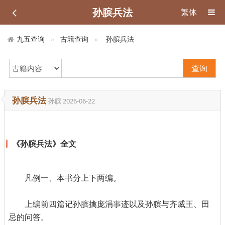
孙膑兵法
繁体
九五查询
古籍查询
孙膑兵法
查询
孙膑兵法
孙膑
2026-06-22
《孙膑兵法》全文
凡例一、本书分上下两编。
上编前四篇记孙膑擒庞涓事迹以及孙膑与齐威王、田
忌的问答。