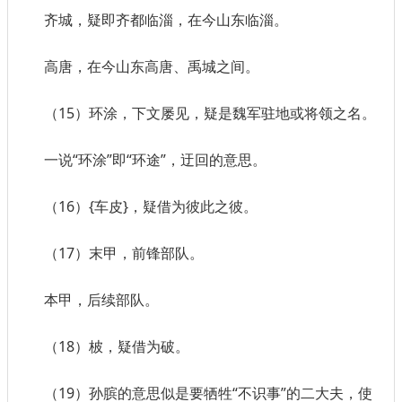
齐城，疑即齐都临淄，在今山东临淄。
高唐，在今山东高唐、禹城之间。
（15）环涂，下文屡见，疑是魏军驻地或将领之名。
一说“环涂”即“环途”，迂回的意思。
（16）{车皮}，疑借为彼此之彼。
（17）末甲，前锋部队。
本甲，后续部队。
（18）柀，疑借为破。
（19）孙膑的意思似是要牺牲“不识事”的二大夫，使