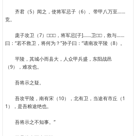
齐君（5）闻之，使将军忌子（6）、带甲八万至……
竞。
庞子攻卫（7）□□□，将军忌[子]……卫□□，救与……
曰：“若不救卫，将何为？”孙子曰：“请南攻平陵（8）。
平陵，其城小而县大，人众甲兵盛，东阳战邑
（9），难攻也。
吾将示之疑。
吾攻平陵，南有宋（10），北有卫，当途有市丘（1
1），是吾粮途绝也。
吾将示之不知事。”