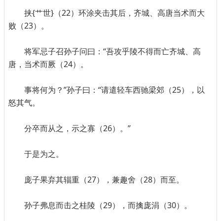
挟{艹世}（22）环涂夹击其后，齐城、高唐当术而大
败（23）。
将军忌子召孙子问曰：“吾攻乎陵不得而亡齐城、高
唐，当术而厥（24）。
事将何为？”孙子曰：“请遣轻车西驰梁郊（25），以
怒其气。
分卒而从之，示之寡（26）。”
于是为之。
庞子果弃其辎重（27），兼趣舍（28）而至。
孙子弗息而击之桂陵（29），而擒庞涓（30）。