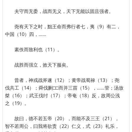
夫守而无委，战而无义，天下无能以固且强者。
尧有天下之时，黜王命而弗行者七，夷（9）有二，
中国（10）四，……
素佚而致利也（11）。
战胜而强立，效天下服矣。
昔者，神戎战斧遂（12）；黄帝战蜀禄（13）；尧
伐共工（14）；舜伐劂□□而并三苗（15），……管；汤放
桀（16）；武王伐纣（17）；帝奄（18）反，故周公浅
之（19）。
故曰，德不若五帝（20），而能不及三王（21），
智不若周公，曰我将欲责（22）仁义，式（23）礼乐，