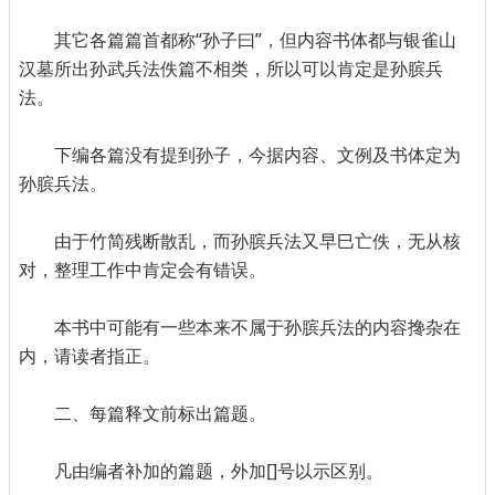
其它各篇篇首都称“孙子曰”，但内容书体都与银雀山
汉墓所出孙武兵法佚篇不相类，所以可以肯定是孙膑兵
法。
下编各篇没有提到孙子，今据内容、文例及书体定为
孙膑兵法。
由于竹简残断散乱，而孙膑兵法又早巳亡佚，无从核
对，整理工作中肯定会有错误。
本书中可能有一些本来不属于孙膑兵法的内容搀杂在
内，请读者指正。
二、每篇释文前标出篇题。
凡由编者补加的篇题，外加[]号以示区别。