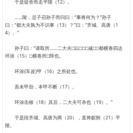
于是徒舍而走平陵（12）。
……陵，忌子召孙子而问曰：“事将何为？”孙子
曰：“都大夫孰为不识事（13）？”曰：“齐城、高唐（1
4）。”
孙子曰：“请取所……二大夫□以□□□减□□都横卷四达
环涂（15）□横卷所□阵也。
环涂{车皮}甲（16）之所处也。
吾未甲劲，本甲不断（17）。
环涂击柀（18）其后，二大夫可杀也（19）。”
于是段齐城、高唐为两（20），直将蚁附（21）平
陵。