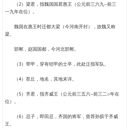
（2）梁君，指魏国国君惠王（公元前三六九--前三
一九年在位）。
魏国在惠王时迁都大梁（今河南开封），故魏又称
梁。
邯郸，赵国国都，今河北邯郸。
（3）带甲，穿有铠甲的士卒，此处泛指军队。
（4）茬丘，地名，其地末详。
（5）齐君，指齐威王（公元前三五六--前三二○年在
位）。
（6）忌子，即田忌，齐国的将军，曾荐孙膑于齐威
王。