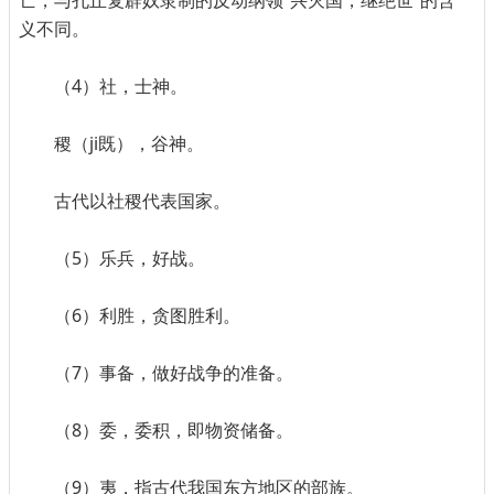
亡，与孔丘复辟奴隶制的反动纲领“兴灭国，继绝世”的含
义不同。
（4）社，士神。
稷（ji既），谷神。
古代以社稷代表国家。
（5）乐兵，好战。
（6）利胜，贪图胜利。
（7）事备，做好战争的准备。
（8）委，委积，即物资储备。
（9）夷，指古代我国东方地区的部族。