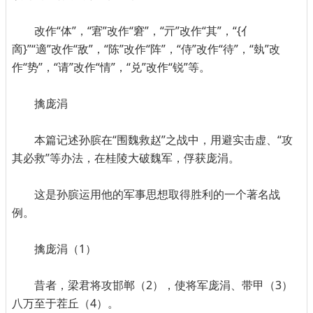
改作“体”，“宭”改作“窘”，“亓”改作“其”，“{亻
啇}”“適”改作“敌”，“陈”改作“阵”，“侍”改作“待”，“埶”改
作“势”，“请”改作“情”，“兑”改作“锐”等。
擒庞涓
本篇记述孙膑在“围魏救赵”之战中，用避实击虚、“攻
其必救”等办法，在桂陵大破魏军，俘获庞涓。
这是孙膑运用他的军事思想取得胜利的一个著名战
例。
擒庞涓（1）
昔者，梁君将攻邯郸（2），使将军庞涓、带甲（3）
八万至于茬丘（4）。