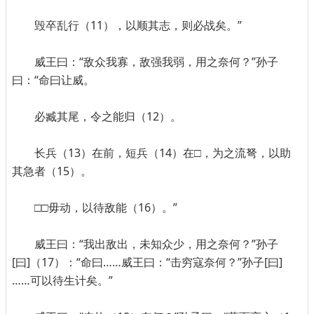
毁卒乱行（11），以顺其志，则必战矣。”
威王曰：“敌众我寡，敌强我弱，用之奈何？”孙子
曰：“命曰让威。
必臧其尾，令之能归（12）。
长兵（13）在前，短兵（14）在□，为之流弩，以助
其急者（15）。
□□毋动，以待敌能（16）。”
威王曰：“我出敌出，未知众少，用之奈何？”孙子
[曰]（17）：“命曰……威王曰：“击穷寇奈何？”孙子[曰]
……可以待生计矣。”