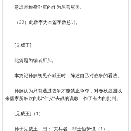
意思是称赞孙膑的作为尽善尽美。
（32）此数字为本篇字数总计。
[见威王]
此篇题为编者所加。
本篇记孙膑初见齐威王时，陈述自己对战争的看法。
孙膑认为只有通过战争才能禁止争夺，对春秋战国以
来儒家所鼓吹的以“仁义”去战的说教，作了有力的批判。
[见威王]（1）
孙子见威王，曰：“夫兵者，非士恒势也（1）。