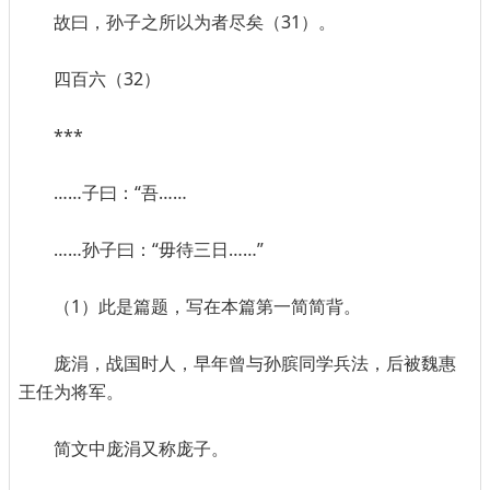
故曰，孙子之所以为者尽矣（31）。
四百六（32）
***
……子曰：“吾……
……孙子曰：“毋待三日……”
（1）此是篇题，写在本篇第一简简背。
庞涓，战国时人，早年曾与孙膑同学兵法，后被魏惠
王任为将军。
简文中庞涓又称庞子。