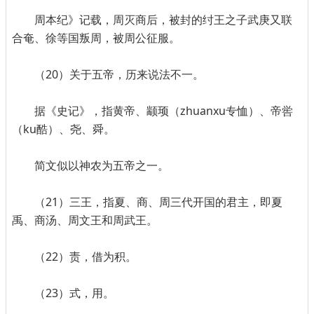
周本纪》记载，周灭商后，被封的纣王之子武庚又联
合奄、徐等国叛周，被周公征服。
（20）关于五帝，历来说法不一。
据《史记》，指黄帝、颛顼（zhuanxu专恤）、帝喾
（ku酷）、尧、舜。
简文似以神农为五帝之一。
（21）三王，指夏、商、周三代开国的君主，即夏
禹、商汤、周文王和周武王。
（22）责，借为积。
（23）式，用。