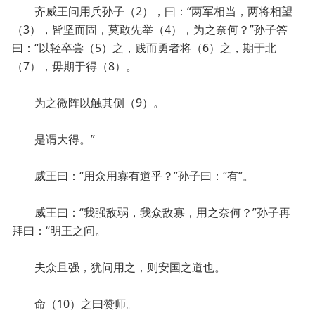
齐威王问用兵孙子（2），曰：“两军相当，两将相望
（3），皆坚而固，莫敢先举（4），为之奈何？”孙子答
曰：“以轻卒尝（5）之，贱而勇者将（6）之，期于北
（7），毋期于得（8）。
为之微阵以触其侧（9）。
是谓大得。”
威王曰：“用众用寡有道乎？”孙子曰：“有”。
威王曰：“我强敌弱，我众敌寡，用之奈何？”孙子再
拜曰：“明王之问。
夫众且强，犹问用之，则安国之道也。
命（10）之曰赞师。