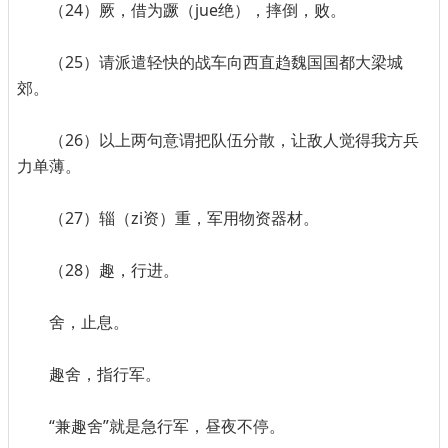
（24）厥，借为蹶（jue绝），摔倒，败。
（25）请派遣轻快的战车向西直趋魏国国都大梁城
郊。
（26）以上两句意谓把队伍分散，让敌人觉得我方兵
力单薄。
（27）辎（zi资）重，军用物资器材。
（28）趣，行进。
舍，止息。
趣舍，指行军。
“兼趣舍”就是急行军，昼夜不停。