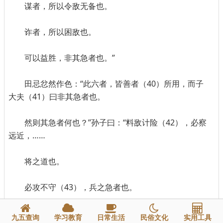
谋者，所以令敌无备也。
诈者，所以困敌也。
可以益胜，非其急者也。”
田忌忿然作色：“此六者，皆善者（40）所用，而子
大夫（41）曰非其急者也。
然则其急者何也？”孙子曰：“料敌计险（42），必察
远近，……
将之道也。
必攻不守（43），兵之急者也。
……骨也。”
九五查询
学习教育
日常生活
民俗文化
实用工具