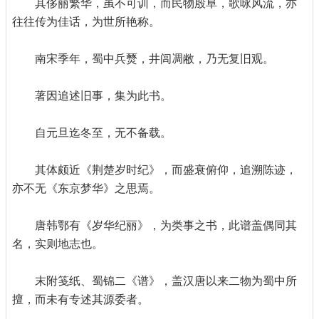
其侈丽繁华，虽不可训，而民物殷阜，歌咏风流，亦
往往传为佳话，为世所艳称。
南宋季年，蜀中兵燹，井闾凋敝，乃无复旧观。
著因追述旧事，集为此书。
自元旦迄冬至，无不备载。
其体颇近《荆楚岁时纪》，而盛衰俯仰，追溯陈迹，
亦不无《东京梦华》之思焉。
唐韩鄂有《岁华纪丽》，为类事之书，此谱盖偶同其
名，实则地志也。
末附笺纸、蜀锦二《谱》，盖汉唐以来二物为蜀中所
擅，而未有专述其源委者。