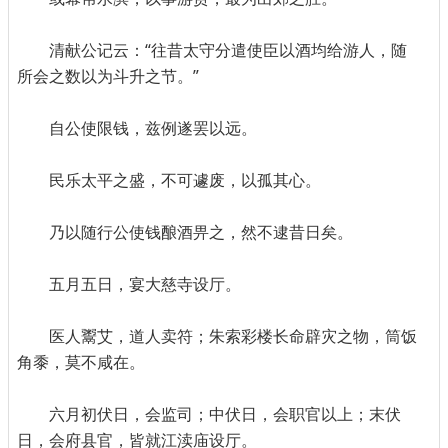
清献公记云：“往昔太守分遣使臣以酒均给游人，随
所会之数以为斗升之节。”
自公使限钱，兹例遂罢以远。
民乐太平之盛，不可遽废，以孤其心。
乃以随行公使钱酿酒畀之，然不逮昔日矣。
五月五日，宴大慈寺设厅。
医人鬻艾，道人卖符；朱索彩楼长命辟灾之物，筒饭
角黍，莫不咸在。
六月初伏日，会监司；中伏日，会职官以上；末伏
日，会府县官，皆就江渎庙设厅。