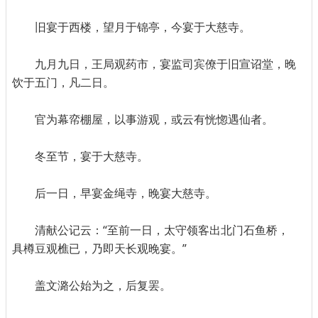
旧宴于西楼，望月于锦亭，今宴于大慈寺。
九月九日，王局观药市，宴监司宾僚于旧宣诏堂，晚
饮于五门，凡二日。
官为幕帟棚屋，以事游观，或云有恍惚遇仙者。
冬至节，宴于大慈寺。
后一日，早宴金绳寺，晚宴大慈寺。
清献公记云：“至前一日，太守领客出北门石鱼桥，
具樽豆观樵已，乃即天长观晚宴。”
盖文潞公始为之，后复罢。