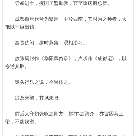
尝举进士，授国子监助教，官至重庆府总管。
成都自唐代号为繁庶，甲於西南，其时为之帅者，大
抵以宰臣出镇。
富贵优闲，岁时燕集，浸相沿习。
故张周封作《华阳风俗录》，卢求作《成都记》，以
夸述其胜。
遨头行乐之说，今尚传之。
迨及宋初，其风未息。
前后太守如张咏之刚方，赵抃\之清介，亦皆因其土
俗，不废娱游。