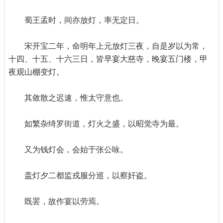
蜀王孟时，间亦放灯，率无定日。
宋开宝二年，命明年上元放灯三夜，自是岁以为常，
十四、十五、十六三日，皆早宴大慈寺，晚宴五门楼，甲
夜观山棚变灯。
其敛散之迟速，惟太守意也。
如繁杂绮罗街道，灯火之盛，以昭觉寺为最。
又为钱灯会，会始于张公咏。
盖灯夕二都监戎服分巡，以察奸盗。
既罢，故作宴以劳焉。