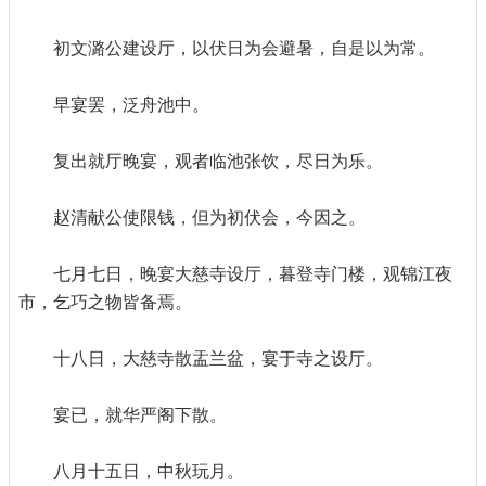
初文潞公建设厅，以伏日为会避暑，自是以为常。
早宴罢，泛舟池中。
复出就厅晚宴，观者临池张饮，尽日为乐。
赵清献公使限钱，但为初伏会，今因之。
七月七日，晚宴大慈寺设厅，暮登寺门楼，观锦江夜
市，乞巧之物皆备焉。
十八日，大慈寺散盂兰盆，宴于寺之设厅。
宴已，就华严阁下散。
八月十五日，中秋玩月。