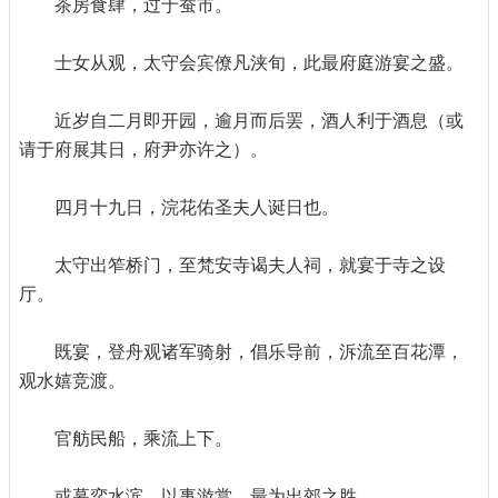
茶房食肆，过于蚕市。
士女从观，太守会宾僚凡浃旬，此最府庭游宴之盛。
近岁自二月即开园，逾月而后罢，酒人利于酒息（或
请于府展其日，府尹亦许之）。
四月十九日，浣花佑圣夫人诞日也。
太守出笮桥门，至梵安寺谒夫人祠，就宴于寺之设
厅。
既宴，登舟观诸军骑射，倡乐导前，泝流至百花潭，
观水嬉竞渡。
官舫民船，乘流上下。
或幕帟水滨，以事游赏，最为出郊之胜。