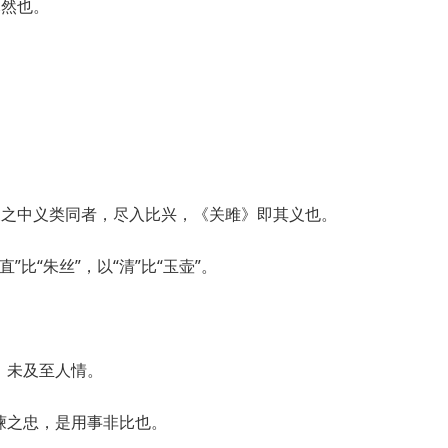
尽然也。
象之中义类同者，尽入比兴，《关雎》即其义也。
直”比“朱丝”，以“清”比“玉壶”。
，未及至人情。
谏之忠，是用事非比也。