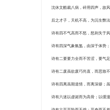
沈休文酷裁八病，碎用四声，故
后之才子，天机不高，为沉生弊
诗有四不气高而不怒，怒则失于
诗有四深气象氤氲，由深于体势
诗有二要要力全而不苦涩，要气
诗有二废虽欲废巧尚直，而思致
诗有四离虽期道情，而离深僻；
诗有六迷以虚诞而为高骨；以缓
诗有六至至险而不僻；至奇而不