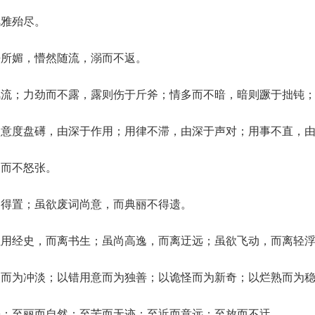
风雅殆尽。
法所媚，懵然随流，溺而不返。
风流；力劲而不露，露则伤于斤斧；情多而不暗，暗则蹶于拙钝
；意度盘礡，由深于作用；用律不滞，由深于声对；用事不直，
足而不怒张。
不得置；虽欲废词尚意，而典丽不得遗。
虽用经史，而离书生；虽尚高逸，而离迂远；虽欲飞动，而离轻
漫而为冲淡；以错用意而为独善；以诡怪而为新奇；以烂熟而为
差；至丽而自然；至苦而无迹；至近而意远；至放而不迂。