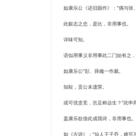
如康乐公《还旧园作》：“偶与张
此叙志之忠，是比，非用事也。
详味可知。
语似用事义非用事此二门始有之
如康乐公“彭、薛纔一作裁。
知耻，贡公未遗荣。
或可优贪竞，岂足称达生？”此申
盖康乐欲借此成我诗，非用事也
如《古诗》：“仙人王子乔，难可