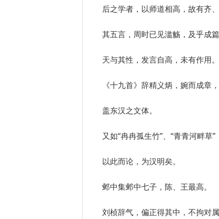
后之学者，以师道相高，故有齐
其五言，周时已见滥觞，及乎成
天与其性，发言自高，未有作用
《十九首》辞精义炳，婉而成章
盖东汉之文体。
又如“冉冉孤生竹”、“青青河畔草
以此而论，为汉明矣。
邺中集邺中七子，陈、王最高。
刘桢辞气，偏正得其中，不拘对