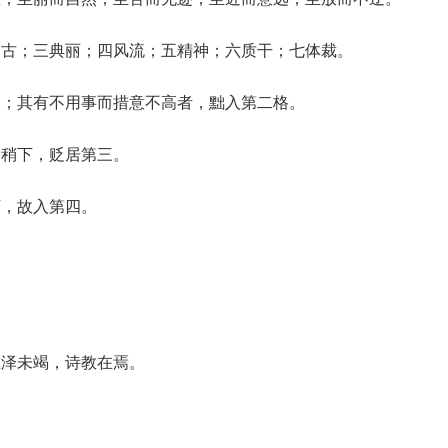
高古；三典丽；四风流；五精神；六质干；七体裁。
二；其有不用事而措意不高者，黜入第二格。
格稍下，贬居第三。
下，故入第四。
王泽未竭，诗教在焉。
。