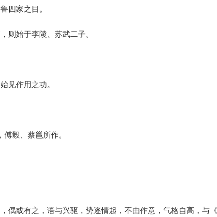
、鲁四家之目。
篇，则始于李陵、苏武二子。
。
，始见作用之功。
”，傅毅、蔡邕所作。
属，偶或有之，语与兴驱，势逐情起，不由作意，气格自高，与