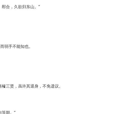
、邴合，久欲归东山。”
，而弱手不能知也。
商榷三贤，虽许其退身，不免遗议。
。
与等期。”