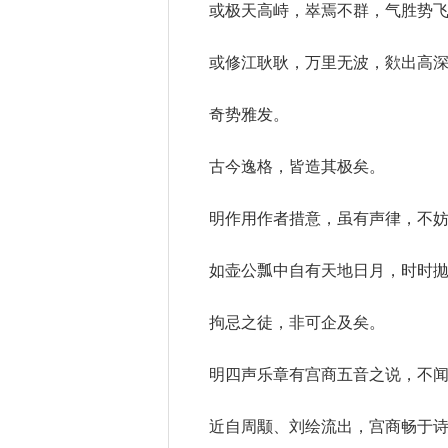
或极天高峙，崒焉不群，气胜势
或修江耿耿，万里无波，欻出高
奇势雅发。
古今逸格，皆造其极矣。
明作用作者措意，虽有声律，不
如壶公瓢中自有天地日月，时时
拘忌之徒，非可企及矣。
明四声乐章有宫商五音之说，不
近自周颙、刘绘流出，宫商畅于