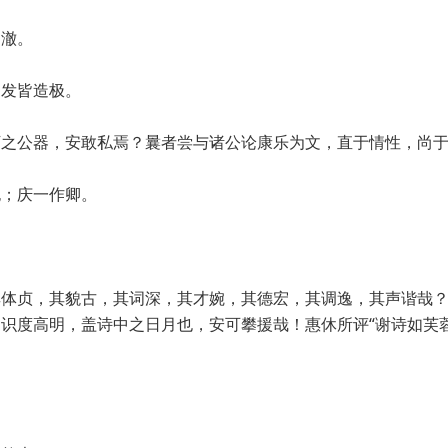
神澈。
，发皆造极。
下之公器，安敢私焉？曩者尝与诸公论康乐为文，直于情性，尚
也；庆一作卿。
其体贞，其貌古，其词深，其才婉，其德宏，其调逸，其声谐哉
识度高明，盖诗中之日月也，安可攀援哉！惠休所评“谢诗如芙