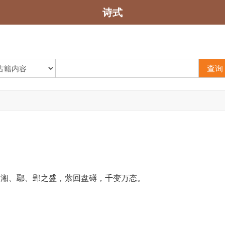
诗式
查询
三湘、鄢、郢之盛，萦回盘礡，千变万态。