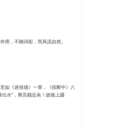
于作用，不顾词彩，而风流自然。
？至如《述祖德》一章，《拟邺中》八
蓉出水”，斯言颇近矣！故能上蹑