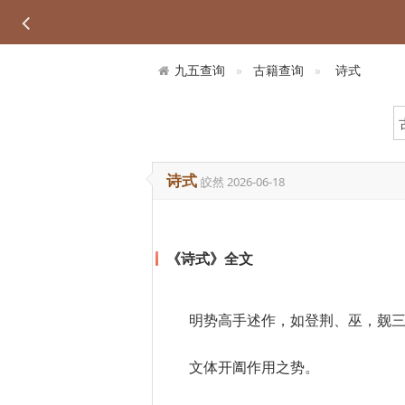
九五查询
古籍查询
诗式
诗式
皎然
2026-06-18
《诗式》全文
明势高手述作，如登荆、巫，觌
文体开阖作用之势。