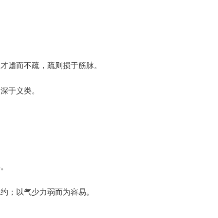
；才赡而不疏，疏则损于筋脉。
由深于义类。
浮。
稳约；以气少力弱而为容易。