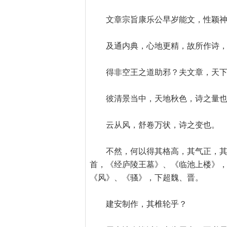
文章宗旨康乐公早岁能文，性颖
及通内典，心地更精，故所作诗
得非空王之道助邪？夫文章，天
彼清景当中，天地秋色，诗之量
云从风，舒卷万状，诗之变也。
不然，何以得其格高，其气正，
首，《经庐陵王墓》、《临池上楼》，
《风》、《骚》，下超魏、晋。
建安制作，其椎轮乎？