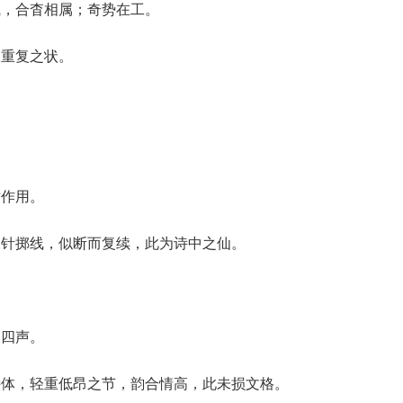
飞，合杳相属；奇势在工。
深重复之状。
妨作用。
拋针掷线，似断而复续，此为诗中之仙。
闻四声。
诗体，轻重低昂之节，韵合情高，此未损文格。