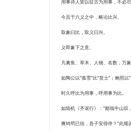
用事诗人皆以征古为用事，不必
今且于六义之中，略论比兴。
取象曰比，取义曰兴。
义即象下之意。
凡禽鱼、草木、人物、名数，万
如陶公以“孤雪”比“贫士”；鲍照以“
时久呼比为用事，呼用事为比。
如陆机《齐讴行》：“鄙哉牛山叹
爽鸠茍已徂，吾子安得停？”此规