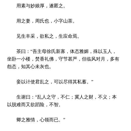
用素与妙娘厚，遂匿之。
用之妻，周氏也，小字山茶。
见生丰采，欲私之，生应命焉。
茶曰：“吾主母徐氏新寡，体态雅媚，殊以玉人，
坐卧一小楼，焚香礼佛，守节甚严，但临风对月，多有
怨态，知其心未灰也。
妾以计使君乱之，可以尽得其私蓄。”
生谢曰：“乱人之守，不仁；冀人之财，不义；本
以脱难而又欲蹈险，不智。
卿之雅情，心领而已。”