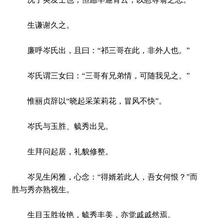
生谦谢久之。
廉呼岑氏出，且曰：“祁三哥在此，非外人也。”
岑氏谓三女曰：“三哥有兄弟情，可随我见之。”
惟丽贞辞以“晓起采茉莉花，冒风不快”。
岑氏与玉胜、毓秀出见。
生拜问起居，礼貌修整。
岑见生闲雅，心念：“得婿若此人，吾女何恨？”而
胜与秀亦熟视生。
生目玉胜妆艳，毓秀丰美，亦觉戚戚然焉。