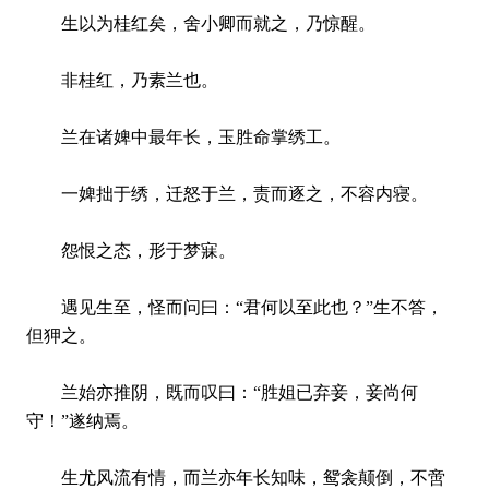
生以为桂红矣，舍小卿而就之，乃惊醒。
非桂红，乃素兰也。
兰在诸婢中最年长，玉胜命掌绣工。
一婢拙于绣，迁怒于兰，责而逐之，不容内寝。
怨恨之态，形于梦寐。
遇见生至，怪而问曰：“君何以至此也？”生不答，
但狎之。
兰始亦推阴，既而叹曰：“胜姐已弃妾，妾尚何
守！”遂纳焉。
生尤风流有情，而兰亦年长知味，鸳衾颠倒，不啻