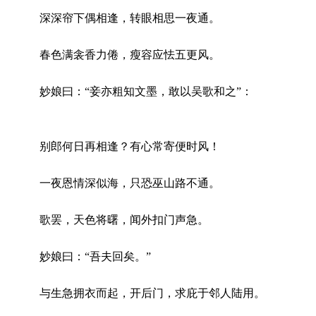
深深帘下偶相逢，转眼相思一夜通。
春色满衾香力倦，瘦容应怯五更风。
妙娘曰：“妾亦粗知文墨，敢以吴歌和之”：
别郎何日再相逢？有心常寄便时风！
一夜恩情深似海，只恐巫山路不通。
歌罢，天色将曙，闻外扣门声急。
妙娘曰：“吾夫回矣。”
与生急拥衣而起，开后门，求庇于邻人陆用。