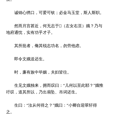
诚锦心绣口，可爱可钦；必金马玉堂，斯人斯职。
然而月宫甚近，何无志于□（左女右亘）娥？乃与
地府通忱，实有功乎才子。
其所批者，儆其锐志功名，勿劳他虑。
即令文娥送还生。
时，廉有族中毕姻，夫妇皆往。
生见文娥独来，拥而叹曰：“儿何以至此耶？”娥惟
吁叹，道其所以，乃出扇坠、吊词还生。
生曰：“汝从何得之？”娥曰：“小卿自迎翠轩得
之。