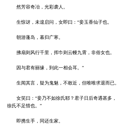
然芳容奇冶，光彩袭人。
生惊讶，未遑启问，女即曰：“妾玉香仙子也。
朝游蓬岛，暮归广寒。
拂扇则风行千里，挥巾则云幔九霄，非俗女也。
因与君有丽缘，到此一相会耳。”
生闻其言，疑为鬼魅，不敢近，但唯唯求退而已。
女笑曰：“妾乃不如徐氏耶？君子日后奇遇甚多，
徐氏不足惜也。”
即携生手，同还生家。