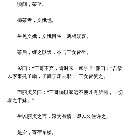
顷间，茶至。
捧茶者，文娥也。
生见文娥，文娥目生，两相疑喜。
茶后，继之以饭，岑与三女皆坐。
岑曰：“三哥不弃，肯时来一顾乎？”廉曰：“吾欲
以家事托子輶，子輶宁即去耶！”三女皆赞之。
而丽贞又曰：“三哥倘以家远不便凡有所需，一切
取之于妹。”
生以丽贞之言，深为有情，即以久住许之。
是夕，寄宿东楼。