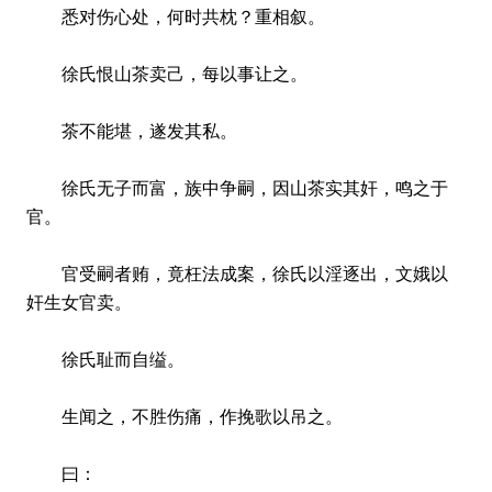
悉对伤心处，何时共枕？重相叙。
徐氏恨山茶卖己，每以事让之。
茶不能堪，遂发其私。
徐氏无子而富，族中争嗣，因山茶实其奸，鸣之于
官。
官受嗣者贿，竟枉法成案，徐氏以淫逐出，文娥以
奸生女官卖。
徐氏耻而自缢。
生闻之，不胜伤痛，作挽歌以吊之。
曰：