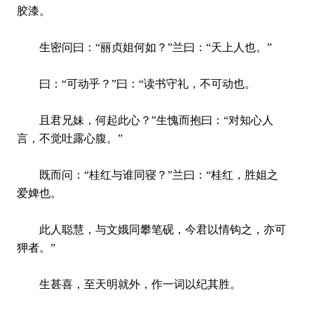
胶漆。
生密问曰：“丽贞姐何如？”兰曰：“天上人也。”
曰：“可动乎？”曰：“读书守礼，不可动也。
且君兄妹，何起此心？”生愧而抱曰：“对知心人
言，不觉吐露心腹。”
既而问：“桂红与谁同寝？”兰曰：“桂红，胜姐之
爱婢也。
此人聪慧，与文娥同攀笔砚，今君以情钩之，亦可
狎者。”
生甚喜，至天明就外，作一词以纪其胜。