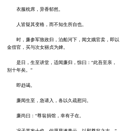
衣服枕席，异香郁然。
人皆疑其变格，而不知生所自也。
时，廉参军致政归，泊船河下，闻文娥官卖，即以
金偿官，买与次女丽贞为婢。
是日，生至讲堂，适闻廉归，惊曰：“此吾至亲，
别十年矣。”
即趋谒。
廉闻生至，急请入，各以久疏慰问。
廉尚曰：“尊翁捐馆，幸有子在。
况子英发士也，但愿早遂青云，以慰尊翁之志。”