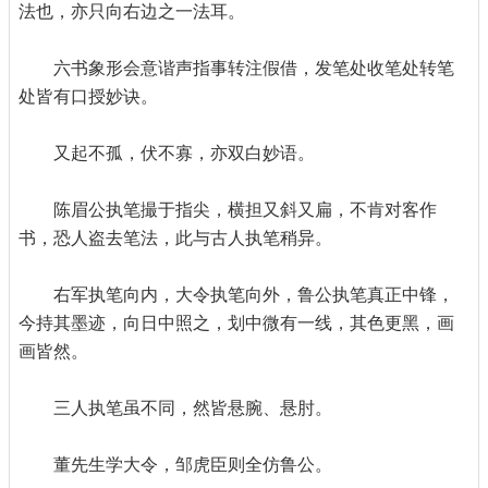
法也，亦只向右边之一法耳。
六书象形会意谐声指事转注假借，发笔处收笔处转笔
处皆有口授妙诀。
又起不孤，伏不寡，亦双白妙语。
陈眉公执笔撮于指尖，横担又斜又扁，不肯对客作
书，恐人盗去笔法，此与古人执笔稍异。
右军执笔向内，大令执笔向外，鲁公执笔真正中锋，
今持其墨迹，向日中照之，划中微有一线，其色更黑，画
画皆然。
三人执笔虽不同，然皆悬腕、悬肘。
董先生学大令，邹虎臣则全仿鲁公。