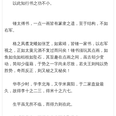
以此知行书之功不小。
锺太傅书，一点一画皆有篆隶之遗，至于结构，不如
右军。
格之凤翥龙蟠如张芝，如索靖，皆锺一家书，以右军
视之，正如太羹元酒不复过而问矣！锺书须玩其点画，如
鱼如虫如枯枝如坠石，其旨趣在点画之间，虽古却少变
动，简却少蕴藉，于势之一字尚未尽致，若夫王则纯以势
胜势，奇而反正，则又秘之又秘矣！
华亭少时，学李北海，又学米襄阳，于二家盘旋最
久，故得李十之二三，得米十之六七。
生平虽无所不临，而得力则在此。