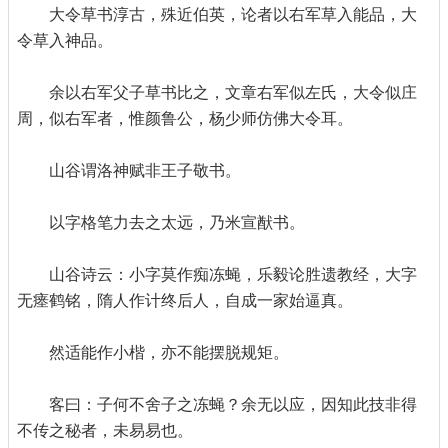
大令草书淳古，殊近伯英，论者以右军草入能品，大
令草入神品。
余以右军父子草书比之，文章右军似左氏，大令似庄
周，似右军者，惟颜鲁公，杨少师仿佛大令耳。
山谷谓洛神赋非王子敬书。
以字格笔力去之太远，乃米宣猷书。
山谷诗云：小字莫作痴冻蝇，乐毅论胜遗教经，大字
无瘗鹤铭，隋人作计终后人，自成一家始逼真。
然适能作小楷，亦不能摆脱规矩。
客曰：子何不舍子之冻蝇？余无以应，因知此技非得
不传之秘者，未易易也。