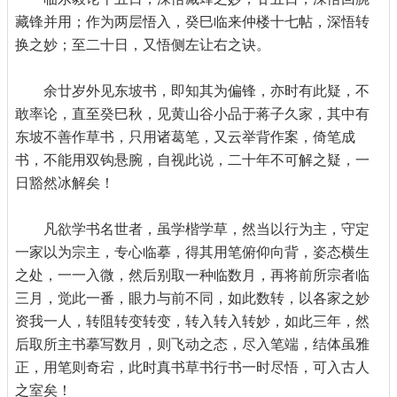
藏锋并用；作为两层悟入，癸巳临来仲楼十七帖，深悟转
换之妙；至二十日，又悟侧左让右之诀。
余廿岁外见东坡书，即知其为偏锋，亦时有此疑，不
敢率论，直至癸巳秋，见黄山谷小品于蒋子久家，其中有
东坡不善作草书，只用诸葛笔，又云举背作案，倚笔成
书，不能用双钩悬腕，自视此说，二十年不可解之疑，一
日豁然冰解矣！
凡欲学书名世者，虽学楷学草，然当以行为主，守定
一家以为宗主，专心临摹，得其用笔俯仰向背，姿态横生
之处，一一入微，然后别取一种临数月，再将前所宗者临
三月，觉此一番，眼力与前不同，如此数转，以各家之妙
资我一人，转阻转变转变，转入转入转妙，如此三年，然
后取所主书摹写数月，则飞动之态，尽入笔端，结体虽雅
正，用笔则奇宕，此时真书草书行书一时尽悟，可入古人
之室矣！