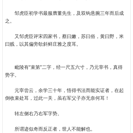
邹虎臣初学书最服膺董先生，及双钩悬腕三年而后成
之。
又邹虎臣评宋四家书，蔡曰嫩，苏曰俗，黄曰野，米
曰贱，以其偏旁欹斜鲜庄雅之度耳。
毗陵有“束第”二字，经一尺五六寸，乃元宰书，真得
势字。
元宰尝云，余学三十年，悟得书法而能实证者，在起
倒收束处耳，过此一关，虽右军父子亦无奈何耳！
转左侧右乃右军字势。
所谓迹似奇而反正者，世人不能解也。