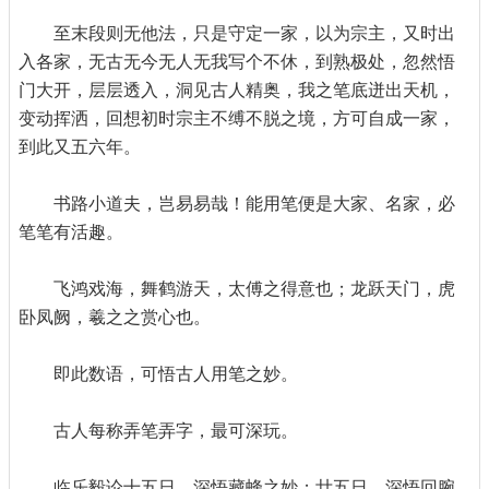
至末段则无他法，只是守定一家，以为宗主，又时出
入各家，无古无今无人无我写个不休，到熟极处，忽然悟
门大开，层层透入，洞见古人精奥，我之笔底迸出天机，
变动挥洒，回想初时宗主不缚不脱之境，方可自成一家，
到此又五六年。
书路小道夫，岂易易哉！能用笔便是大家、名家，必
笔笔有活趣。
飞鸿戏海，舞鹤游天，太傅之得意也；龙跃天门，虎
卧凤阙，羲之之赏心也。
即此数语，可悟古人用笔之妙。
古人每称弄笔弄字，最可深玩。
临乐毅论十五日，深悟藏蜂之妙；廿五日，深悟回腕