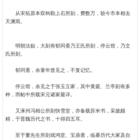
从宋拓原本双钩勒上石所刻，费数万，较今市本相去
天渊焉。
明朝法贴，大刻有郁冈斋乃王氏所刻，停云馆，乃文
氏所刻。
郁冈斋，余童年曾见之，不复记忆。
停云馆，余见之于张玉立家，其中黄庭、兰亭刻有多
种，而帖中所载宋元诸家最详。
又涿州冯相公所刻快雪堂，亦备载苏米书，采摭颇
精，于晋魏历代之书，十得四五耳。
至于董先生所刻戏鸿堂、宝鼎斋，临摹历代大家及自