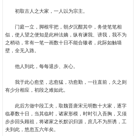
初取古人之大家，一人以为宗主。
门庭一立，脚根牢把，朝夕沉酣其中，务使笔笔相
似，使人望之便知是此种法嫡，纵有谏我、谤我，我不为
之稍动，常有一笔一画数十日不能合辙者，此际如触墙
壁，全无入路。
他人到此，每每退步、灰心。
我于此心愈坚，志愈猛，功愈勤，一往直前，久之则
有少分相应，初段之难如此。
此后方做中段工夫，取魏晋唐宋元明数十大家，逐字
临摹数十日，当其临时，诸家形模，时时引入吾胸，又须
步步回头顾祖，将诸家之长默识归源，庶几不为所诱，工
夫到此，悠忽五六年矣。