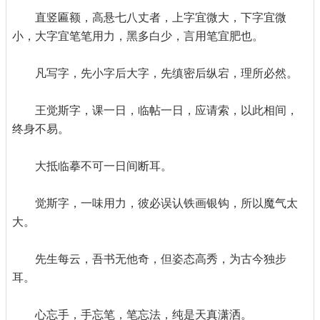
直竖匾额，高悬七八丈者，上字宜微大，下字宜微
小，大字宜笔笔用力，黑多白少，言用笔宜肥也。
凡写字，先小字后大字，先缜密后纵宕，理所必然。
王觉斯字，课一日，临帖一日，应请索，以此相间，
终身不易。
大抵临摹不可一日间断耳。
觉斯字，一味用力，彼必误认铁画银钩，所以魔气太
大。
先生每云，吾书无他奇，但姿态高秀，为古今独步
耳。
心忘手，手忘笔，笔忘法，纯是天真潇洒。