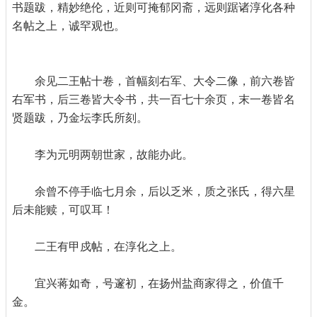
书题跋，精妙绝伦，近则可掩郁冈斋，远则踞诸淳化各种
名帖之上，诚罕观也。
余见二王帖十卷，首幅刻右军、大令二像，前六卷皆
右军书，后三卷皆大令书，共一百七十余页，末一卷皆名
贤题跋，乃金坛李氏所刻。
李为元明两朝世家，故能办此。
余曾不停手临七月余，后以乏米，质之张氏，得六星
后未能赎，可叹耳！
二王有甲戍帖，在淳化之上。
宜兴蒋如奇，号邃初，在扬州盐商家得之，价值千
金。