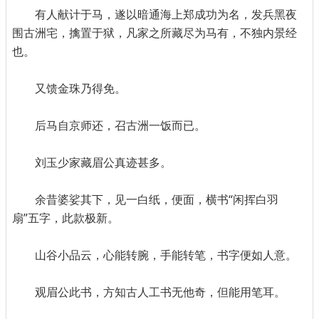
有人献计于马，遂以暗通海上郑成功为名，发兵黑夜
围古洲宅，擒置于狱，凡家之所藏尽为马有，不独内景经
也。
又馈金珠乃得免。
后马自京师还，召古洲一饭而已。
刘玉少家藏眉公真迹甚多。
余昔婆娑其下，见一白纸，便面，横书“闲挥白羽
扇”五字，此款极新。
山谷小品云，心能转腕，手能转笔，书字便如人意。
观眉公此书，方知古人工书无他奇，但能用笔耳。