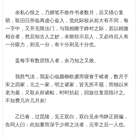
余私心恨之，乃掷笔不敢作书者数月，后又猎心复
萌，取旧日所临再虚心奋入，觉此际较从前大有不同，每
一字中，又开无限法门，与我相瞻于静对之际，若以精微
相合者，然后知古人之妙，未敢轻示后人，又必待后人有
一分眼力，则见一分，有十分则见十分也。
盖每字有数层悟入者，余乃知之又敛。
我胜气淡，我妄心临颜柳欧虞而寝食于褚者，数月于
宋之四家，元之一家，明之诸家，皆无所不窥，而独以米
老为最，又取从前诸帖，时时拈起，回旋往复屈指计之,
不知费几许几月矣!
乙巳春，过昆陵，见王双白，双白见余书静正因偏，
告同人曰：此似董而深于少师之法者，元宰之后一人也。