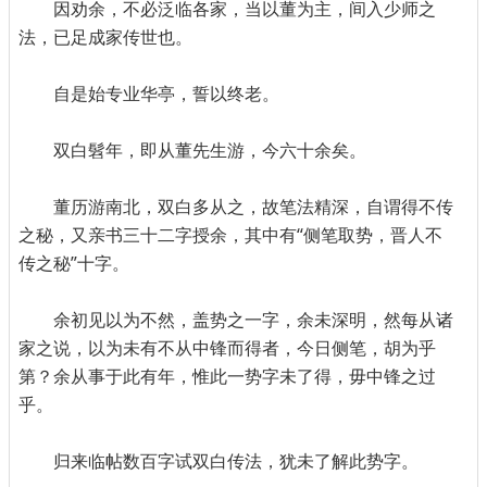
因劝余，不必泛临各家，当以董为主，间入少师之
法，已足成家传世也。
自是始专业华亭，誓以终老。
双白髫年，即从董先生游，今六十余矣。
董历游南北，双白多从之，故笔法精深，自谓得不传
之秘，又亲书三十二字授余，其中有“侧笔取势，晋人不
传之秘”十字。
余初见以为不然，盖势之一字，余未深明，然每从诸
家之说，以为未有不从中锋而得者，今日侧笔，胡为乎
第？余从事于此有年，惟此一势字未了得，毋中锋之过
乎。
归来临帖数百字试双白传法，犹未了解此势字。