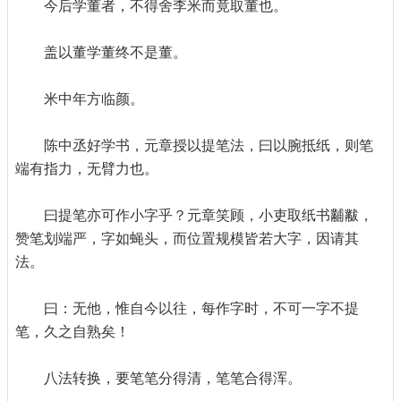
今后学董者，不得舍李米而竟取董也。
盖以董学董终不是董。
米中年方临颜。
陈中丞好学书，元章授以提笔法，曰以腕抵纸，则笔
端有指力，无臂力也。
曰提笔亦可作小字乎？元章笑顾，小吏取纸书黼黻，
赞笔划端严，字如蝇头，而位置规模皆若大字，因请其
法。
曰：无他，惟自今以往，每作字时，不可一字不提
笔，久之自熟矣！
八法转换，要笔笔分得清，笔笔合得浑。