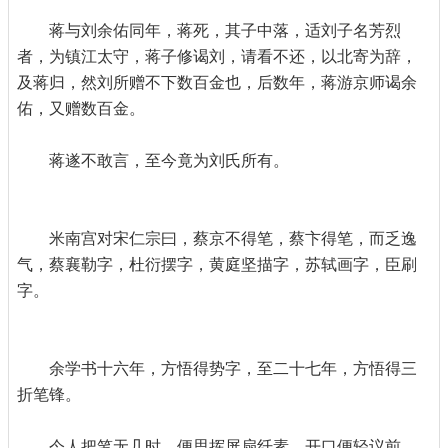
蒋与刘余佑同年，蒋死，其子中落，适刘子名芳烈
者，为镇江太守，蒋子修谒刘，请看不还，以北寄为辞，
及蒋归，然刘所赠不下数百金也，后数年，蒋游京师谒余
佑，又赠数百金。
蒋遂不敢言，至今竟为刘氏所有。
米南宫对宋仁宗曰，蔡京不得笔，蔡卞得笔，而乏逸
气，蔡襄勒字，杜衍摆字，黄庭坚描字，苏轼画字，臣刷
字。
余学书十六年，方悟得势字，至二十七年，方悟得三
折笔锋。
今人把笔无几时，便思挥屏扇纤素，开口便轻议前