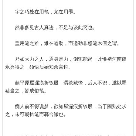
字之巧处在用笔，尤在用墨。
然非多见古人真迹，不足与谈此窍也。
盖用笔之难，难在遒劲，而遒劲非怒笔木僵之谓。
乃如大力之人，通身是力，倒辄能起，此惟褚河南虞
永兴得之，须悟后始知余言也。
颜平原屋漏痕折钗股，谓欲藏锋，后人不识，遂以墨
猪当之，皆成俗笔。
痴人前不得说梦，欲知屋漏痕折钗股，当于圆熟处求
之，未可朝执笔而暮合辙也。