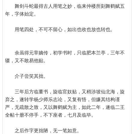
舞剑斗蛇最得古人用笔之妙，临来仲楼所刻舞鹤赋五
年，字体始定。
用笔四处，不可不留心，如出也收也放也转也。
余虽得元宰嫡传，初学书时，只临肥本兰亭，三年不
辍，又不敢易他贴。
介子尝笑其拙。
三年后方临董书，旋临官奴贴，又稍涉坡仙北海，旋
弃之，遂转学杨少师乐志论，又复有悟，但嫌其结构谨
严，无疏散之致，又以舞鹤赋为主，如此二年，遂临二王
全帖十册不停手，不下座者，七月及临毕。
之后作字更拙陋，无一笔如意。