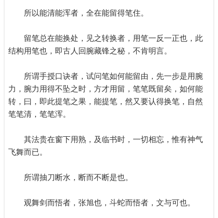
所以能清能浑者，全在能留得笔住。
留笔总在能换处，见之转换者，用笔一反一正也，此
结构用笔也，即古人回腕藏锋之秘，不肯明言。
所谓手授口诀者，试问笔如何能留由，先一步是用腕
力，腕力用得不坠之时，方才用留，笔笔既留矣，如何能
转，曰，即此提笔之果，能提笔，然又要认得换笔，自然
笔笔清，笔笔浑。
其法贵在窗下用熟，及临书时，一切相忘，惟有神气
飞舞而已。
所谓抽刀断水，断而不断是也。
观舞剑而悟者，张旭也，斗蛇而悟者，文与可也。