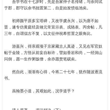
吾学书在十七岁时，先是吾家仲子名传绪，与余同试
于郡，郡守以余书拙置第二，自是始发愤临池矣。
初师颜平原多宝塔碑，又改学虞永兴，以为唐不如
晋，遂专仿黄庭经及锺元常宣示表、戎辂表、丙舍帖，凡
三年，自谓偪古不复，以文征仲祝希哲置之眼角比。
游嘉兴，得亲观项子京家藏古人真迹，又见右军官奴
帖于金陵，方悟从前妄自标许，譬如香岩和尚，一经洞山
问倒，愿一生作粥饭僧，余亦愿焚笔砚矣。
然自此，渐渐有心得，今将二十七年，犹作随波逐流
书。
虽翰墨小道，其艰如此，况学道乎？