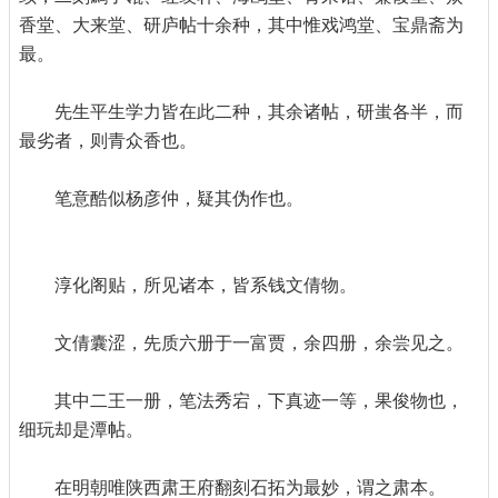
香堂、大来堂、研庐帖十余种，其中惟戏鸿堂、宝鼎斋为
最。
先生平生学力皆在此二种，其余诸帖，研蚩各半，而
最劣者，则青众香也。
笔意酷似杨彦仲，疑其伪作也。
淳化阁贴，所见诸本，皆系钱文倩物。
文倩囊涩，先质六册于一富贾，余四册，余尝见之。
其中二王一册，笔法秀宕，下真迹一等，果俊物也，
细玩却是潭帖。
在明朝唯陕西肃王府翻刻石拓为最妙，谓之肃本。