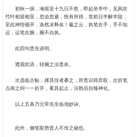
初秋一病，淹留至十九日不愈，即起坐亭中，见风吹
竹叶相迎相亚，忽迫忽避，恍有所得，觉前日半解半阻，
至此神悟顿开，涣然冰释矣！羲之云，执笔在手，手不知
运，运笔在腕，腕不自执。
此四句贵先讲明。
透观此语，转腕之法贵矣。
次选临古帖，择其佳者摹之，所贵识得弃取，次折笔
点画之间一一折开，看其起止，法熟后自臻神化。
以上五条乃元宰先生临池妙诀。
此外，侧笔取势晋人不传之秘也。