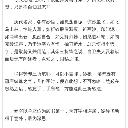
贤，只是不自知丑态耳。
历代名家，各有妙悟，如孤蓬自振，惊沙坐飞，如飞
鸟出林，惊蛇入草，如折钗股屋漏痕、锥画沙、印印泥，
如两峰出云，忽然自合，如见舞剑器，如见道斗蛇，如闻
嘉陵江声，乃于道字方有悟，抽刀断水，总只悟得个势
字，是取势又兼用笔，其余三折锋之说，自卫夫人及羲献
而后无有问途者，岂知之，固秘之耶。
抑得势即三折笔耶，可以不言耶，妙极！ 落笔要有
疏宕纵逸之气，凡作字时，便存此想，不可忽略，然必在
极熟之后，笔忘手，手忘笔，方能臻此三折笔法。
元宰以争座位为颜书第一，为其字相连属，诡异飞动
得于意外，最为深思。