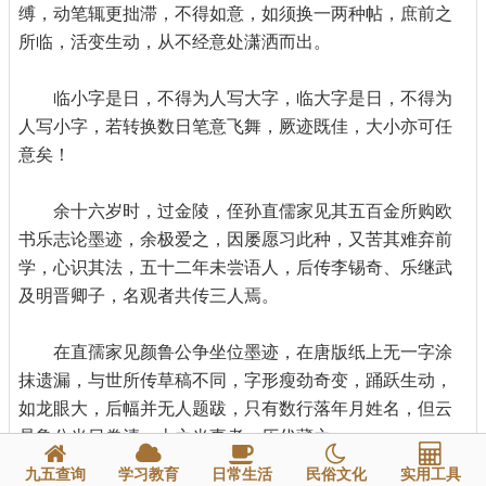
缚，动笔辄更拙滞，不得如意，如须换一两种帖，庶前之
所临，活变生动，从不经意处潇洒而出。
临小字是日，不得为人写大字，临大字是日，不得为
人写小字，若转换数日笔意飞舞，厥迹既佳，大小亦可任
意矣！
余十六岁时，过金陵，侄孙直儒家见其五百金所购欧
书乐志论墨迹，余极爱之，因屡愿习此种，又苦其难弃前
学，心识其法，五十二年未尝语人，后传李锡奇、乐继武
及明晋卿子，名观者共传三人焉。
在直孺家见颜鲁公争坐位墨迹，在唐版纸上无一字涂
抹遗漏，与世所传草稿不同，字形瘦劲奇变，踊跃生动，
如龙眼大，后幅并无人题跋，只有数行落年月姓名，但云
是鲁公当日誊清，上之当事者，历代藏之。
九五查询
学习教育
日常生活
民俗文化
实用工具