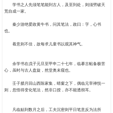
学书之人先须笔笔能到古人，及至到处，则须劈破天
荒自成一家。
秦少游绝爱政黄牛书，问其笔法，政曰：字，心书
也。
着意则不佳，故每求儿童书以观其神气。
余学书在戊子元旦至甲申二十七年，临摹古帖备极苦
心，虽时与古人盘旋，然堂奥未窥也。
壬子腊月回山西陈家集，晴窗之下，偶临元宰禅悦一
则，忽悟得变化笔法，然非口授，亦不能透彻耳。
凡临贴到数月之后，工夫沉密则平日笔意反为法所