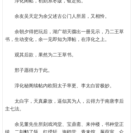
淳化阁帖，初刻系枣版，银定拓。
余友吴天定为余父述古公门人所居，又相怜。
余朝夕得把玩后，湖广胡天骝出一册见示，乃二王草
书，生动变化，余一见即知为潭帖，在淳化之上。
观其后款，果然为二王草书。
邢子愿得力于此。
淳化秘阁续帖内欧阳太子率更、李太白皆极妙。
太白字，天真豪放，逼似其为人，云得力于南唐李后
主七法。
余见董先生所刻戏鸿堂、宝鼎斋、来仲楼，书种堂正
续，二刻鹪了瓴、红绶轩、海鸥堂、青来馆、蒹葭室、众