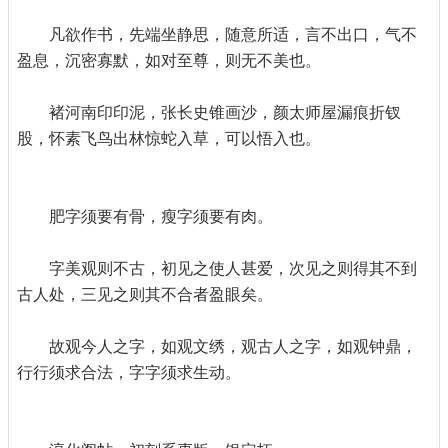
凡欲作书，先端坐静思，随意所适，言不出口，气不
盈息，沉密寡默，如对至尊，则无不美也。
褚河南印印泥，张长史锥画沙，颜太师屋漏痕折钗
股，怀素飞鸟出林惊蛇入草，可以悟入也。
肥字须要有骨，瘦字须要有肉。
字美观则不古，初见之使人甚爱，次见之则得其不到
古人处，三见之则其不合者盈眼矣。
故观今人之字，如观文绣，观古人之字，如观钟鼎，
行行须求合法，字字须求生动。