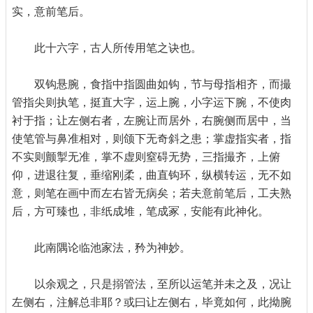
实，意前笔后。
此十六字，古人所传用笔之诀也。
双钩悬腕，食指中指圆曲如钩，节与母指相齐，而撮
管指尖则执笔，挺直大字，运上腕，小字运下腕，不使肉
衬于指；让左侧右者，左腕让而居外，右腕侧而居中，当
使笔管与鼻准相对，则颌下无奇斜之患；掌虚指实者，指
不实则颤掣无准，掌不虚则窒碍无势，三指撮齐，上俯
仰，进退往复，垂缩刚柔，曲直钩环，纵横转运，无不如
意，则笔在画中而左右皆无病矣；若夫意前笔后，工夫熟
后，方可臻也，非纸成堆，笔成冢，安能有此神化。
此南隅论临池家法，矜为神妙。
以余观之，只是搦管法，至所以运笔并未之及，况让
左侧右，注解总非耶？或曰让左侧右，毕竟如何，此拗腕