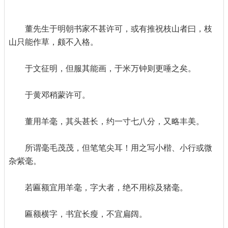
董先生于明朝书家不甚许可，或有推祝枝山者曰，枝
山只能作草，颇不入格。
于文征明，但服其能画，于米万钟则更唾之矣。
于黄邓稍蒙许可。
董用羊毫，其头甚长，约一寸七八分，又略丰美。
所谓毫毛茂茂，但笔笔尖耳！用之写小楷、小行或微
杂紫毫。
若匾额宜用羊毫，字大者，绝不用棕及猪毫。
匾额横字，书宜长瘦，不宜扁阔。