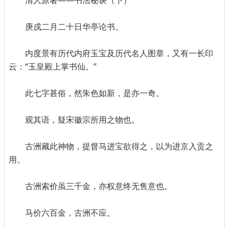
清人原著——书法秘诀（下）
庚戍二月二十日华亭论书。
内度景有历代内府玉宝及历代名人图章，又有一长印
云：“玉皇殿上掌书仙。”
此七字甚俗，然朱色如新，是亦一奇。
观其语，疑宋徽宗所用之物也。
古洲藏此神物，提督马进宝欲得之，以为进京入贡之
用。
古洲索价虽三千金，亦权意终无售意也。
马价六百金，古洲不应。