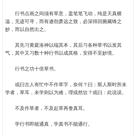
行书点画之间须有草意，盖笔笔飞动，纯是天真横
溢，无迹可寻，而有遒劲萧远之致，必深得回腕藏锋之
妙，而以自然出之。
其先习黄庭洛神以端其本，其后习各种草书以发其
气，其中又习数十种行书以成其格，安得不至妙境。
行书之功十倍草书。
或曰古人有忙中不作草字，奈何？曰：斯人斯时所未
学者，草耳，未学则以为难，理或然欤？或曰：此说误。
不及作草者，不及起草再誊真耳。
学行书即能通真，学真书不能通行。