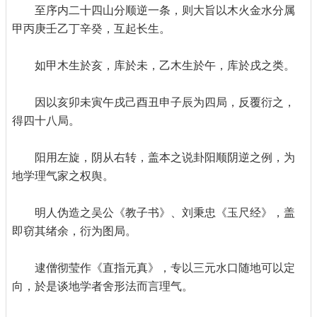
至序内二十四山分顺逆一条，则大旨以木火金水分属
甲丙庚壬乙丁辛癸，互起长生。
如甲木生於亥，库於未，乙木生於午，库於戌之类。
因以亥卯未寅午戌己酉丑申子辰为四局，反覆衍之，
得四十八局。
阳用左旋，阴从右转，盖本之说卦阳顺阴逆之例，为
地学理气家之权舆。
明人伪造之吴公《教子书》、刘秉忠《玉尺经》，盖
即窃其绪余，衍为图局。
逮僧彻莹作《直指元真》，专以三元水口随地可以定
向，於是谈地学者舍形法而言理气。