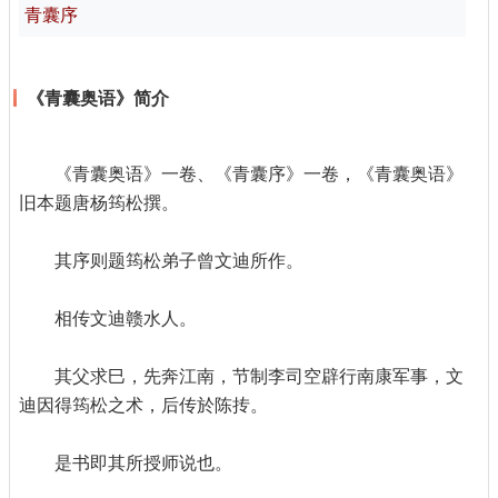
青囊序
《青囊奥语》简介
《青囊奥语》一卷、《青囊序》一卷，《青囊奥语》
旧本题唐杨筠松撰。
其序则题筠松弟子曾文迪所作。
相传文迪赣水人。
其父求巳，先奔江南，节制李司空辟行南康军事，文
迪因得筠松之术，后传於陈抟。
是书即其所授师说也。