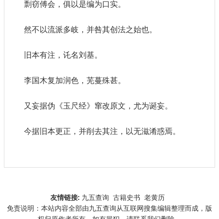
剽窃傅会，俱以是编为口实。
然不以流派多岐，并咎其创法之始也。
旧本有注，讬名刘基。
李国木复加润色，芜蔓殊甚。
又妄据伪《玉尺经》窜改原文，尤为诞妄。
今据旧本更正，并削去其注，以无滋淆惑焉。
友情链接:
九五查询
古籍史书
老黄历
免责说明：本站内容全部由九五查询从互联网搜集编辑整理而成，版
权归原作者所有，如有冒犯，请联系我们删除。