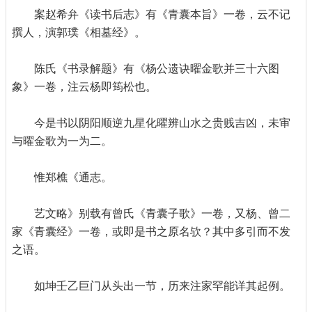
案赵希弁《读书后志》有《青囊本旨》一卷，云不记
撰人，演郭璞《相墓经》。
陈氏《书录解题》有《杨公遗诀曜金歌并三十六图
象》一卷，注云杨即筠松也。
今是书以阴阳顺逆九星化曜辨山水之贵贱吉凶，未审
与曜金歌为一为二。
惟郑樵《通志。
艺文略》别载有曾氏《青囊子歌》一卷，又杨、曾二
家《青囊经》一卷，或即是书之原名欤？其中多引而不发
之语。
如坤壬乙巨门从头出一节，历来注家罕能详其起例。