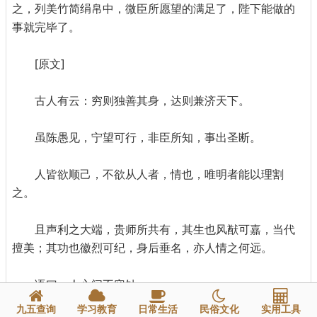
之，列美竹简绢帛中，微臣所愿望的满足了，陛下能做的
事就完毕了。
[原文]
古人有云：穷则独善其身，达则兼济天下。
虽陈愚见，宁望可行，非臣所知，事出圣断。
人皆欲顺己，不欲从人者，情也，唯明者能以理割
之。
且声利之大端，贵师所共有，其生也风猷可嘉，当代
擅美；其功也徽烈可纪，身后垂名，亦人情之何远。
语曰：人心间不容针。
九五查询
学习教育
日常生活
民俗文化
实用工具