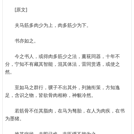
[原文]
夫马筋多肉少为上，肉多筋少为下。
书亦如之。
今之书人，或得肉多筋少之法，薰莸同器，十年不
分，宁知不有藏其智能，混其体法，雷同赏遇，或使之
然。
至如马之群行，骥子不出其外，列施衔策，方知逸
足，含识之物，皆欲骨肉相称，神貌冷然。
若筋骨不任其脂肉，在马为驽胎，在人为肉疾，在书
为墨猪。