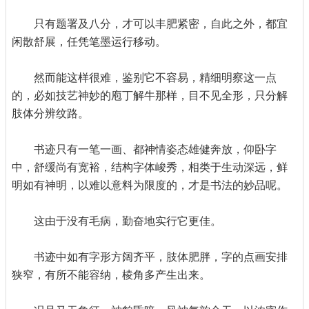
只有题署及八分，才可以丰肥紧密，自此之外，都宜
闲散舒展，任凭笔墨运行移动。
然而能这样很难，鉴别它不容易，精细明察这一点
的，必如技艺神妙的庖丁解牛那样，目不见全形，只分解
肢体分辨纹路。
书迹只有一笔一画、都神情姿态雄健奔放，仰卧字
中，舒缓尚有宽裕，结构字体峻秀，相类于生动深远，鲜
明如有神明，以难以意料为限度的，才是书法的妙品呢。
这由于没有毛病，勤奋地实行它更佳。
书迹中如有字形方阔齐平，肢体肥胖，字的点画安排
狭窄，有所不能容纳，棱角多产生出来。