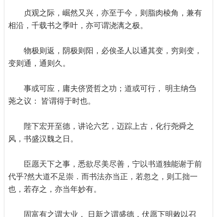
贞观之际，崛然又兴，亦至于今，则脂肉棱角，兼有
相沿，千载书之季叶，亦可谓浇漓之极。
物极则返，阴极则阳，必俟圣人以通其变，穷则变，
变则通，通则久。
事或可应，庸夫侪贤哲之功；道或可行， 明主纳刍
荛之议： 皆谓得于时也。
陛下宏开至德，讲论六艺，迈踪上古，化行尧舜之
风，书盛汉魏之日。
臣愿天下之事，悉欲尽美尽善，宁以书道独能谢于前
代乎?然大道不足崇．而书法亦当正，若忽之，则工拙一
也，若存之，亦当年妙有。
固富有之谓大业， 日新之谓盛德，伏愿下明敕以召