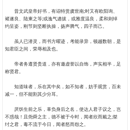
昔文武皇帝好书，有诏特赏虞世南;时又有欧阳询、
褚遂良、陆柬之等;或逸气遒拔，或雅度温良，柔和则绰
约呈姿，刚节则坚断执操，扬声腾气，四子而己。
虽人已潜灵，而书方曜迹，考能录异，顿越数朝，是
知君臣之间，荣辱相及也。
帝者务遵贤贵道，亦有邀虚誉以自饰，声实相半，足
称贤君。
知道味者，乐在其中矣，如不知者，妨手观赏，百未
减一，但不能割其少分耳。
厌饫生前之乐，辜负身后之名，使达人君子议之，岂
不惑哉！且尧舜之主，德不被于今时，闻者欣而戴之;桀
纣之君，毒不流于今日，闻者怒而怨之。