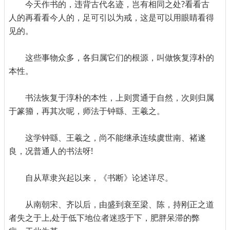
今天作书的，违背古代名迹，岂有相同之处?看看古
人的再看看今人的，足可引以为戒，这是可以用眼睛看得
见的。
这些事物众多，各归属它们的根源，叫做恢复淳朴的
本性。
书法恢复于淳朴的本性，上则贯通于自然，次则归属
于篆籀，再其次呢，师法于钟繇、王羲之。
这学钟繇、王羲之，尚不能继承连续虞世南、褚遂
良，况普通人的书法呀!
自从草隶兴起以来，《书断》论述详尽。
从南朝宋、齐以后，由盛到衰至梁、陈，持刚正之道
者失之于上,处于低下地位者迷惑于下，肥胖呆滞的弊