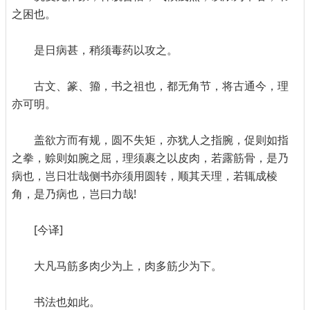
之困也。
是日病甚，稍须毒药以攻之。
古文、篆、籀，书之祖也，都无角节，将古通今，理
亦可明。
盖欲方而有规，圆不失矩，亦犹人之指腕，促则如指
之拳，赊则如腕之屈，理须裹之以皮肉，若露筋骨，是乃
病也，岂日壮哉侧书亦须用圆转，顺其天理，若辄成棱
角，是乃病也，岂曰力哉!
[今译]
大凡马筋多肉少为上，肉多筋少为下。
书法也如此。