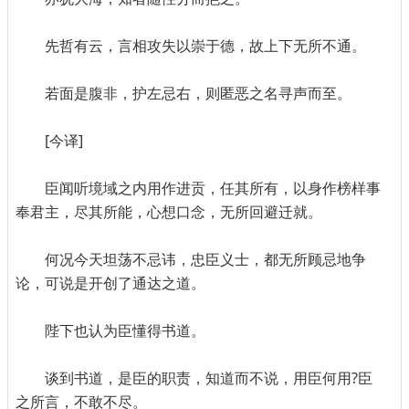
先哲有云，言相攻失以崇于德，故上下无所不通。
若面是腹非，护左忌右，则匿恶之名寻声而至。
[今译]
臣闻听境域之内用作进贡，任其所有，以身作榜样事
奉君主，尽其所能，心想口念，无所回避迁就。
何况今天坦荡不忌讳，忠臣义士，都无所顾忌地争
论，可说是开创了通达之道。
陛下也认为臣懂得书道。
谈到书道，是臣的职责，知道而不说，用臣何用?臣
之所言，不敢不尽。