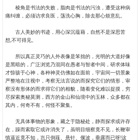
棱角是书法的失败，脂肉是书法的污浊，遭受这种病
痛纠缠，必须访求良医，荡洗心胸，除去那心烦意乱。
古人美妙的书迹，用心深沉蕴藉，自然不是深思苦
想,不可得见。
所以真正灵巧的人外表像是笨拙的，光明的大道好像
是黑暗的，广泛浏览乃混同在愚者与智者中间，研求体味
才惊骇于心神，各种神灵仿佛如在面前，宇宙间一切景象
严整地在注视中，考察无法言说的而探究它们的情形，审
察没有形体的而求得它们的相貌，随着变化难以捉摸，穷
尽探索奥秘莫测，西方的金山和仙境中的玉林，众多都在
其内，何奇不有，何怪不聚集。
无具体事物的形象，藏之于隐秘处，静而探求或许存
在，躁而索取它或许消失了，虽明目细察竟不见，长鞭审
慎逼近竟不知，岂只倒薤、悬针、偃波，垂露而已呀!这