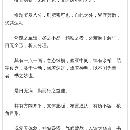
推其病状，未即已也，非医缓不能为之。
惟题署及八分，则肥密可也，自此之外，皆宜萧散，
恣其运动。
然能之至难，鉴之不易，精察之者，必若庖丁解牛，
目无全形，析支分理。
其有一点一画，意态纵横，偃亚中间，绰有余裕，结
字俊秀，类于生动，幽若深远，焕若神明，以不测为量
者，书之妙也。
是日无病，勤而行之益佳。
其有方阔齐平，支体肥腯，布置逼仄，有所不容，棱
角且形。
况复无体象，神貌昏懵，气候蔑然，以浓为华者，书