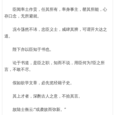
臣闻率土作贡，任其所有，率身事主，罄其所能，心
存口念，无所避就。
况今荡然不讳，忠臣义士，咸肆其辨，可谓开大达之
道。
陛下亦以臣知于书也。
论于书道，是臣之职，知而不说，用臣何为?臣之所
言，不敢不尽。
假如欲学文章，必先览经籍子史。
其上才者，深酌古人之意，不拾其言。
故陆士衡云:“或袭故而弥新。”