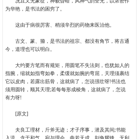
况且又无象征，神貌昏暗，风神气韵全无，以浓密作
为华艳，是书法的困穷了。
这由于病很厉害、稍须辛烈的药物来医治他。
古文、篆、籀，是书法的祖宗、都没有角节，将古通
今，道理也可以明白。
大约要方笔而有规矩，用圆笔不失法则，也犹如人的
指腕，缩就如指弯如拳，柔缓就如腕的弯屈，天理须裹结
它以皮肉，若露出筋骨，这就病了，怎说强壮呀!书法也
须用圆转，顺其天理;若每每形成棱角，这就病了，怎说
有力呀!
[原文]
夫良工理材，斤斧无迹；才子序事，潜及其间;书能
入流，含于和气，宛与理会，曲若天成，刻角耀锋，无利