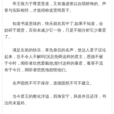
帝王致力于尊贤贵道，又有邀虚誉以自我矫饰的、声
誉与实际相符，才值得称道贤明君子。
知道书道意味的，快乐就在其中了;如果不知道，会
妨碍于观赏，百份未减少它一份，只是不能分析它少量罢
了。
满足生前的快乐，辜负身后的名声，使达人君子议论
起来，岂不令人不解吗!况且尧舜这样的君主，恩德不被
于今时，闻听者欣然爱戴他;桀纣这样的暴君，毒害不流
布于今日，闻听者愤怒地怨恨他们。
名声固然不可不保存，道德固然不可不建立。
当今君王的教化洋溢，四海安宁，风俗并且还淳，书
法尚未返朴。