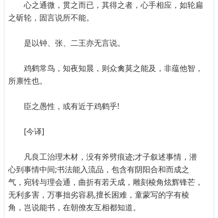
心之通微，贯之而已，其得之者，心手相应，如轮扁
之斫轮，固言说所不能。
是以钟、张、二王亦无言说。
鸡鹤常鸟，知夜知晨，则众禽莫之能及，非蕴他智，
所禀性也。
臣之愚性，或有近于鸡鹤乎!
[今译]
凡良工治理木材，没有斧劈痕迹;才子叙述事情，潜
心到事情中间;书法能入流品，包含有阴阳合和而成之
气，宛转与理会通，曲折有若天成，雕刻棱角炫辉锋芒，
无利多害，万事拙劣容易,擅长困难，童蒙写的字有棱
角，岂说能书，在朝僚友互相都知道。