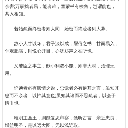
余害;万事拙者易，能者难，童蒙书有棱角，岂谓能也，
共入相知。
若始疏而终密者则大同，始密而终疏者则大异。
故小人甘以坏，君子淡以成，耀俗之书，甘而易入，
乍观肥满，则悦心开目，亦犹郑声之在听也。
又若臣之事主，献小利叙小能，则非大材，治理无
用。
谄谀者必有顺情之说，忠谠者必有逆耳之言，虽知其
忠而不亲者，以忤其意也;虽知其谄而不忍疏者，以会于
情巾也。
唯明主圣王，则能复思审察，勉听古言，亲近忠良，
增益明圣，是以远大图，无以浅近取。