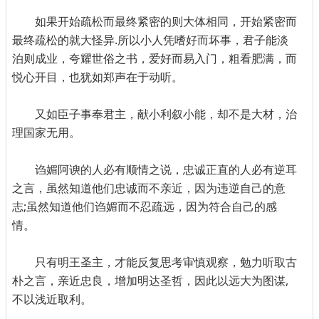
如果开始疏松而最终紧密的则大体相同，开始紧密而
最终疏松的就大怪异.所以小人凭嗜好而坏事，君子能淡
泊则成业，夸耀世俗之书，爱好而易入门，粗看肥满，而
悦心开目，也犹如郑声在于动听。
又如臣子事奉君主，献小利叙小能，却不是大材，治
理国家无用。
诌媚阿谀的人必有顺情之说，忠诚正直的人必有逆耳
之言，虽然知道他们忠诚而不亲近，因为违逆自己的意
志;虽然知道他们诌媚而不忍疏远，因为符合自己的感
情。
只有明王圣主，才能反复思考审慎观察，勉力听取古
朴之言，亲近忠良，增加明达圣哲，因此以远大为图谋,
不以浅近取利。