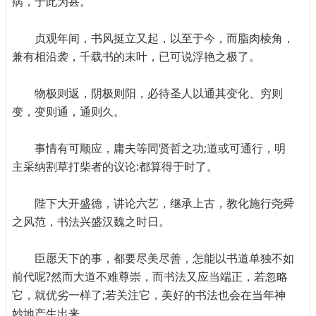
病，于此为甚。
贞观年间，书风挺立又起，以至于今，而脂肉棱角，
兼有相沿袭，千载书的末叶，已可说浮艳之极了。
物极则返，阴极则阳，必待圣人以通其变化、穷则
变，变则通，通则久。
事情有可顺应，庸夫等同贤哲之功;道或可通行，明
主采纳割草打柴者的议论:都算得于时了。
陛下大开盛德，讲论六艺，继承上古，教化施行尧舜
之风范，书法兴盛汉魏之时日。
臣愿天下的事，都要尽美尽善，怎能以书道单独不如
前代呢?然而大道不难尊崇，而书法又应当端正，若忽略
它，就优劣一样了;若关注它，美好的书法也会在当年神
妙地产生出来。