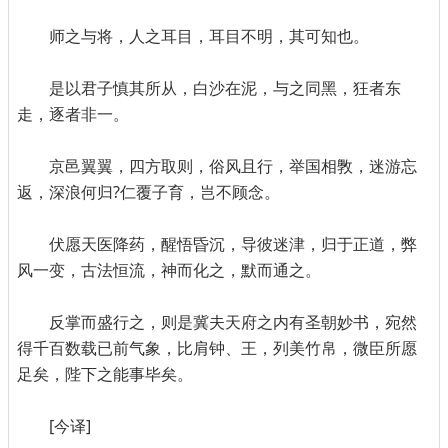
师之与将，人之耳目，耳目不明，其可知也。
是以君子慎其所从，白沙在泥，与之同黑，狂者东
走，逐者非一。
京邑翼翼，四方取则，俗风且行，举国相斆，迷游忘
返，深浪何归?仁覆子育，岂不顾念。
伏愿天医降药，醒悟昏沉，导彼迷津，归于正道，弊
风一变，古法恒流，神而化之，默而通之。
反掌而盛行之，则是冀夫天府之内有圣朝妙书，宛然
得千百数载已前气象，比肩钟、王，列美竹帛，微臣所愿
足矣，陛下之能事毕矣。
[今译]