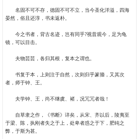
名固不可不存，德固不可不立，当今圣化洋溢，四海
晏然，俗且还淳，书未返朴。
今之书者，背古名迹，岂有同乎?视昔观今，足为龟
镜，可以目击。
夫物芸芸，各归其根，复本之谓也。
书复于本，上则注于自然，次则归乎篆籀，又其次
者，师于钟、王。
夫学钟、王，尚不继虞、褚，况冗冗者哉！
自草隶之作，《书断》详矣，从宋、齐以后，陵夷至
于梁、陈，执刚者失之于上，处卑者惑之于下，肥钝之
弊，于斯为甚。