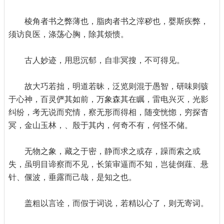
棱角者书之弊薄也，脂肉者书之滓秽也，婴斯疾弊，
须访良医，涤荡心胸，除其烦愦。
古人妙迹，用思沉郁，自非冥搜，不可得见。
故大巧若拙，明道若昧，泛览则混于愚智，研味则骇
于心神，百灵俨其如前，万象森其在瞩，雷电兴灭，光影
纠纷，考无说而究情，察无形而得相，随变恍惚，穷探杳
冥，金山玉林，、殷于其内，何奇不有，何怪不储。
无物之象，藏之于密，静而求之或存，躁而索之或
失，虽明目谛察而不见，长策审逼而不知，岂徒倒薤、悬
针、偃波，垂露而己哉，是知之也。
盖粗以言诠，而假于词说，若精以心了，则无寄词。