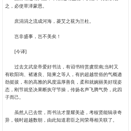
之，必使草泽蒙恩。
庶涓涓之流成河海，菱艾之莸为兰杜。
岂非盛事，岂不美矣！
[今译]
过去文武皇帝爱好书法，有诏书特赏虞世南;当时又
有欧阳询、褚遂良、陆柬之等人，有的超越世俗的气概遒
劲挺拔，有的高雅的风度温厚善良，柔和就婉丽美好现姿
态，刚节就坚决果断执守节操，传扬名声飞腾气势，此四
子而己。
虽然人已去世，而书法才显耀美迹，考核贤能辑录奇
异，顿时超越数朝，由此知道君臣之间荣辱相关联了。