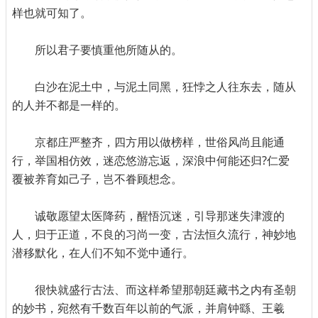
样也就可知了。
所以君子要慎重他所随从的。
白沙在泥土中，与泥土同黑，狂悖之人往东去，随从
的人并不都是一样的。
京都庄严整齐，四方用以做榜样，世俗风尚且能通
行，举国相仿效，迷恋悠游忘返，深浪中何能还归?仁爱
覆被养育如己子，岂不眷顾想念。
诚敬愿望太医降药，醒悟沉迷，引导那迷失津渡的
人，归于正道，不良的习尚一变，古法恒久流行，神妙地
潜移默化，在人们不知不觉中通行。
很快就盛行古法、而这样希望那朝廷藏书之内有圣朝
的妙书，宛然有千数百年以前的气派，并肩钟繇、王羲