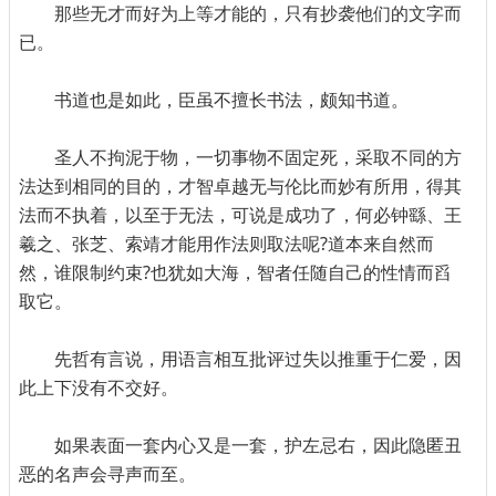
那些无才而好为上等才能的，只有抄袭他们的文字而
已。
书道也是如此，臣虽不擅长书法，颇知书道。
圣人不拘泥于物，一切事物不固定死，采取不同的方
法达到相同的目的，才智卓越无与伦比而妙有所用，得其
法而不执着，以至于无法，可说是成功了，何必钟繇、王
羲之、张芝、索靖才能用作法则取法呢?道本来自然而
然，谁限制约束?也犹如大海，智者任随自己的性情而舀
取它。
先哲有言说，用语言相互批评过失以推重于仁爱，因
此上下没有不交好。
如果表面一套内心又是一套，护左忌右，因此隐匿丑
恶的名声会寻声而至。