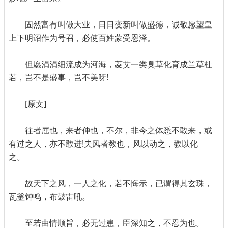
固然富有叫做大业，日日变新叫做盛德，诚敬愿望皇
上下明诏作为号召，必使百姓蒙受恩泽。
但愿涓涓细流成为河海，菱艾一类臭草化育成兰草杜
若，岂不是盛事，岂不美呀!
[原文]
往者屈也，来者伸也，不尔，非今之体悉不敢来，或
有过之人，亦不敢进!夫风者教也，风以动之，教以化
之。
故天下之风，一人之化，若不悔示，已谓得其玄珠，
瓦釜钟鸣，布鼓雷吼。
至若曲情顺旨，必无过患，臣深知之，不忍为也。