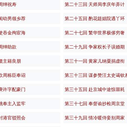
周绅祝寿
第二十三回 天师局李庆年弄计
闱幼男领乡荐
第二十五回 酌花筵娼院遇丫环
使吞金殉宦海
第二十七回 繁华世界极侈穷奢
周绅助款
第二十九回 争家权长子误婚期
债主籍良朋
第三十一回 黄家儿纳粟捐虚衔
欧周栋臣奉诏
第三十三回 谋参赞汪太史谒钦
庚许字配豪门
第三十五回 赴京城中途惊噩耗
桃奉主入监牢
第三十七回 奉督谕抄检周京堂
封港官驳照会
第三十九回 情冷暖侍妾别周家