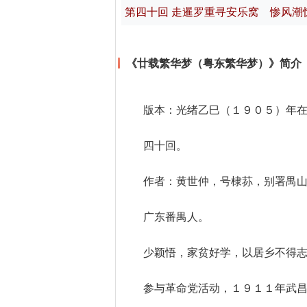
第四十回 走暹罗重寻安乐窝 惨风潮
《廿载繁华梦（粤东繁华梦）》简介
版本：光绪乙巳（１９０５）年
四十回。
作者：黄世仲，号棣荪，别署禺
广东番禺人。
少颖悟，家贫好学，以居乡不得
参与革命党活动，１９１１年武