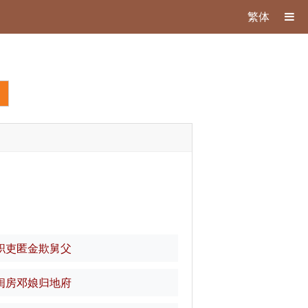
繁体
职吏匿金欺舅父
闺房邓娘归地府