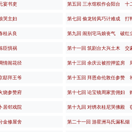
元宴书吏
第五回 三水馆权作会阳台 十
娘哭主妇
第七回 偷龙转凤巧计难成 打
春桂从良
第九回 闹别宅马娘丧气 破红
栋臣惧祸
第十一回 筑剧台大兴土木 交
调情闹花径
第十三回 余庆云被控押监房 
京邸拜王爷
第十五回 拜恩命伦敦任参赞 
火烧参赞府
第十七回 论宝镜周家赏佣妇 
卜居邻戏院
第十九回 对绣衣桂尼哭佛殿 
分金修屋舍
第二十一回 游星洲马氏漏私烟