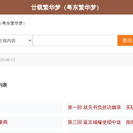
廿载繁华梦（粤东繁华梦）
（粤东繁华梦）
查询
26-06-13
列表
第一回 就关书负担访姻亲 买
豪商
第三回 返京城榷使殒中途 闹