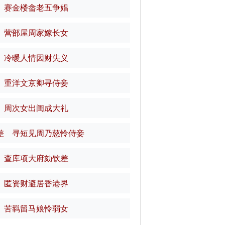
 赛金楼畲老五争娼
 营部屋周家嫁长女
 冷暖人情因财失义
 重洋文京卿寻侍妾
 周次女出闺成大礼
差 寻短见周乃慈怜侍妾
 查库项大府劾钦差
 匿资财避居香港界
 苦羁留马娘怜弱女