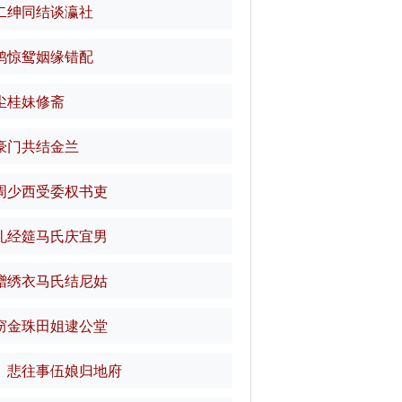
二绅同结谈瀛社
鸭惊鸳姻缘错配
尘桂妹修斋
豪门共结金兰
周少西受委权书吏
礼经筵马氏庆宜男
赠绣衣马氏结尼姑
窃金珠田姐逮公堂
 悲往事伍娘归地府