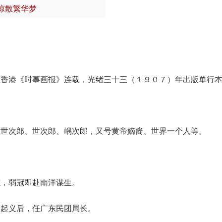
惊散繁华梦
在香港《时事画报》连载，光绪三十三（１９０７）年出版单行
山世次郎、世次郎、嵎次郎，又号黄帝嫡裔、世界一个人等。
志，弱冠即赴南洋谋生。
昌起义后，任广东民团局长。