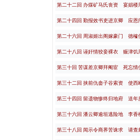
第二十二回 办煤矿马氏丧资 宴娼楼
第二十四回 勤报效书吏进京卿 应恩
第二十六回 周淑姬出阁嫁豪门 德榷
第二十八回 诬奸情狡妾裸衣 赈津饥
第三十回 苦谋差京卿拜阉宦 死忘情
第三十二回 挟前仇畲子谷索资 使西
第三十四回 留遗物惨终归地府 送年
第三十六回 潘云卿逾垣逃险地 李香
第三十八回 闻示令商界苦诛求 请查