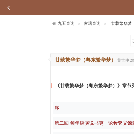
九五查询
古籍查询
廿载繁华梦
廿载繁华梦（粤东繁华梦）
黄世仲
20
《廿载繁华梦（粤东繁华梦）》章节
序
第二回 领年庚演说书吏 论妆奁义谏