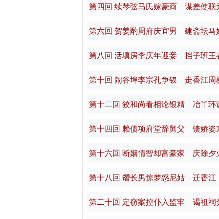
第四回 续琴弦马氏嫁豪商 谋差使联
第六回 贺姜酌周府庆宜男 建斋坛马
第八回 活填房李庆年迎妾 挡子班王
第十回 闹谷埠李宗孔争钗 走香江周
第十二回 狡和尚看相论银精 冶丫环
第十四回 赖债项府堂辞舅父 馈娇姿
第十六回 断姻情智却富豪家 庆除夕
第十八回 谮长男惊梦惑尼姑 迁香江
第二十回 定窃案控仆入监牢 谒祖祠