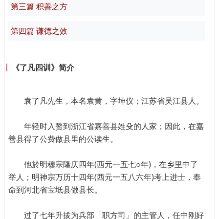
第三篇 积善之方
第四篇 谦德之效
《了凡四训》简介
袁了凡先生，本名袁黄，字坤仪；江苏省吴江县人。
年轻时入赘到浙江省嘉善县姓殳的人家；因此，在嘉
善县得了公费做县里的公读生。
他於明穆宗隆庆四年(西元一五七○年)，在乡里中了
举人；明神宗万历十四年(西元一五八六年)考上进士，奉
命到河北省宝坻县做县长。
过了七年升拔为兵部「职方司」的主管人，任中刚好