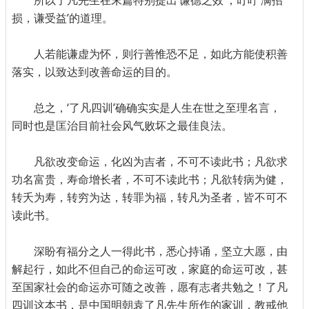
所以了凡先生在末篇特别提出‘谦德之效’，叮咛‘满招
损，谦受益’的道理。
人若能谦虚为怀，则行善惟恐不足，如此方能使积善
落实，以致达到改善命运的目的。
总之，‘了凡四训’确确实实是人生在世之至理名言，
同时也是匡治目前社会风气败坏之最佳良法。
凡欲改变命运，化凶为吉者，不可不读此书；凡欲求
功名富贵，寿命增长者，不可不读此书；凡欲转病为健，
转夭为寿，转穷为达，转罪为福，转凡为圣者，皆不可不
读此书。
深盼有福分之人一得此书，悉心持诵，坚立大愿，由
解起行，如此不但自己的命运可改，家庭的命运可改，甚
至国家社会的命运亦可随之改善，愿有志者共勉之！了凡
四训这本书，是中国明朝袁了凡先生所作的家训，教戒他