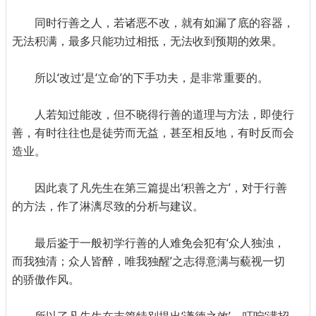
同时行善之人，若诸恶不改，就有如漏了底的容器，
无法积满，最多只能功过相抵，无法收到预期的效果。
所以‘改过’是‘立命’的下手功夫，是非常重要的。
人若知过能改，但不晓得行善的道理与方法，即使行
善，有时往往也是徒劳而无益，甚至相反地，有时反而会
造业。
因此袁了凡先生在第三篇提出‘积善之方’，对于行善
的方法，作了淋漓尽致的分析与建议。
最后鉴于一般初学行善的人难免会犯有‘众人独浊，
而我独清；众人皆醉，唯我独醒’之志得意满与藐视一切
的骄傲作风。