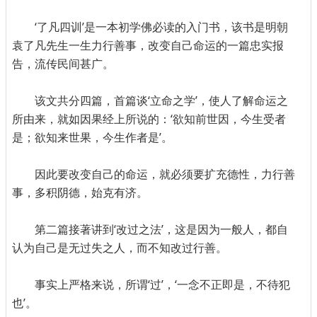
‘了凡四训’是一本初学佛必读的入门书，该书是明朝
袁了凡先生一生力行善事，改变自己命运的一篇忠实报
告，流传民间甚广。
该文共分四篇，首篇谈‘立命之学’，使人了解命运之
所由来，就如因果经上所说的：‘欲知前世因，今生受者
是；欲知来世果，今生作者是’。
因此要改变自己的命运，就必须要扩充德性，力行善
事，多积阴德，始克有济。
第二篇接著讲到‘改过之法’，这是因为一般人，都自
认为自己是无过失之人，而不知改过行善。
事实上严格来说，所谓‘过’，‘一念不正即是，不待犯
也’。