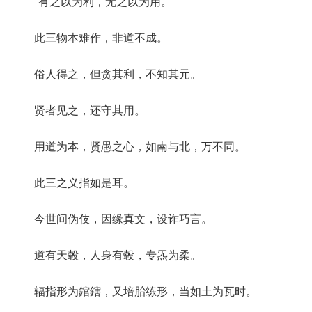
“有之以为利，无之以为用。”
此三物本难作，非道不成。
俗人得之，但贪其利，不知其元。
贤者见之，还守其用。
用道为本，贤愚之心，如南与北，万不同。
此三之义指如是耳。
今世间伪伎，因缘真文，设诈巧言。
道有天毂，人身有毂，专炁为柔。
辐指形为錧鎋，又培胎练形，当如土为瓦时。