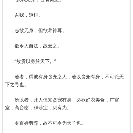
吾我，道也。
志欲无身，但欲养神耳。
欲令人自法，故云之。
“故贵以身於天下。”
若者，谓彼有身贪宠之人，若以贪宠有身，不可讬天
下之号也。
所以者，此人但知贪宠有身，必欲好衣美食，广宫
室，高台榭，积珍宝，则有为。
令百姓劳弊，故不可令为天子也。