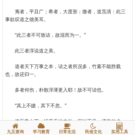
夷者，平且广；希者，大度形；微者，道炁清：此三
事欲叹道之德美耳。
“此三者不可致诘，故混而为一。”
此三者淳说道之美。
道者天下万事之本，诘之者所况多，竹素不能胜载
也，故还归一。
多者何伤，朴散淳薄更入耶！故不可诘也。
“其上不皦，其下不忽。”
道炁常上下，经营天地内外，所以不见，清微故也。
九五查询
学习教育
日常生活
民俗文化
实用工具