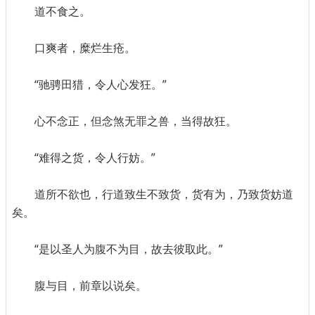
道不食之。
口爽者，糜烂生疮。
“驰骋田猎，令人心发狂。”
心不念正，但念煞无罪之兽，当得故狂。
“难得之货，令人行妨。”
道所不欲也，行道致生不致货，货有为，乃致货妨道
矣。
“是以圣人为腹不为目，故去彼取此。”
腹与目，前章以说矣。