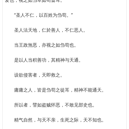
爱也，视之如刍草如苟畜耳。
“圣人不仁，以百姓为刍苟。”
圣人法天地，仁於善人，不仁恶人。
当王政煞恶，亦视之如刍苟也。
是以人当积善功，其精神与天通。
设欲侵害者，天即救之。
庸庸之人，皆是刍苟之徒耳，精神不能通天。
所以者，譬如盗贼怀恶，不敢见部史也。
精气自然，与天不亲，生死之际，天不知也。