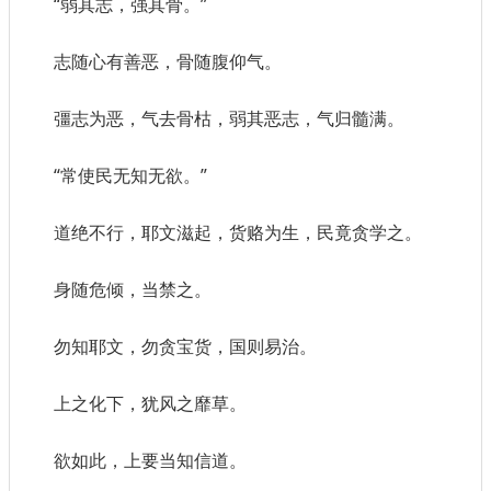
“弱其志，强其骨。”
志随心有善恶，骨随腹仰气。
彊志为恶，气去骨枯，弱其恶志，气归髓满。
“常使民无知无欲。”
道绝不行，耶文滋起，货赂为生，民竟贪学之。
身随危倾，当禁之。
勿知耶文，勿贪宝货，国则易治。
上之化下，犹风之靡草。
欲如此，上要当知信道。