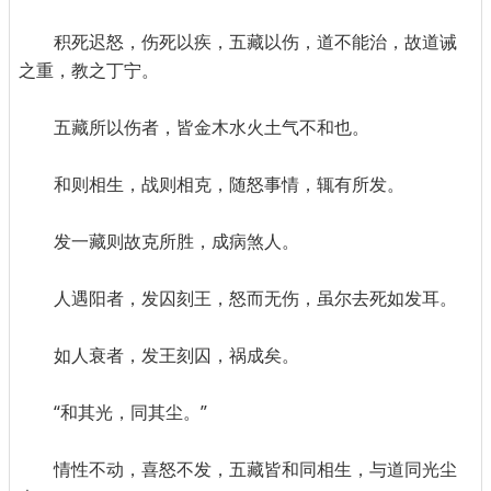
积死迟怒，伤死以疾，五藏以伤，道不能治，故道诫
之重，教之丁宁。
五藏所以伤者，皆金木水火土气不和也。
和则相生，战则相克，随怒事情，辄有所发。
发一藏则故克所胜，成病煞人。
人遇阳者，发囚刻王，怒而无伤，虽尔去死如发耳。
如人衰者，发王刻囚，祸成矣。
“和其光，同其尘。”
情性不动，喜怒不发，五藏皆和同相生，与道同光尘