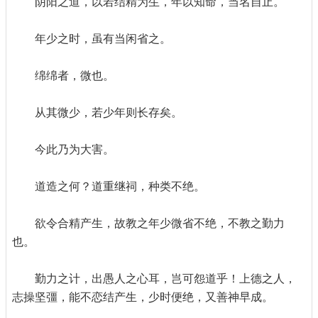
阴阳之道，以若结精为生，年以知命，当名自止。
年少之时，虽有当闲省之。
绵绵者，微也。
从其微少，若少年则长存矣。
今此乃为大害。
道造之何？道重继祠，种类不绝。
欲令合精产生，故教之年少微省不绝，不教之勤力
也。
勤力之计，出愚人之心耳，岂可怨道乎！上德之人，
志操坚彊，能不恋结产生，少时便绝，又善神早成。