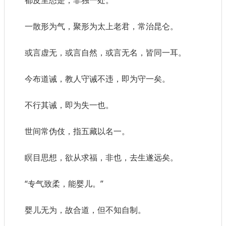
都皮里悉是，非独一处。
一散形为气，聚形为太上老君，常治昆仑。
或言虚无，或言自然，或言无名，皆同一耳。
今布道诫，教人守诫不违，即为守一矣。
不行其诫，即为失一也。
世间常伪伎，指五藏以名一。
瞑目思想，欲从求福，非也，去生遂远矣。
“专气致柔，能婴儿。”
婴儿无为，故合道，但不知自制。