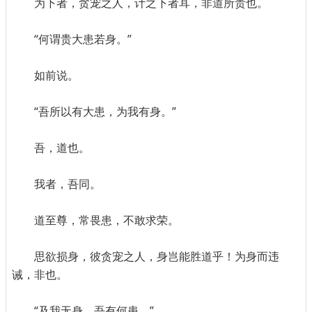
为下者，贪宠之人，计之下者耳，非道所贵也。
“何谓贵大患若身。”
如前说。
“吾所以有大患，为我有身。”
吾，道也。
我者，吾同。
道至尊，常畏患，不敢求荣。
思欲损身，彼贪宠之人，身岂能胜道乎！为身而违
诫，非也。
“及我无身，吾有何患。”