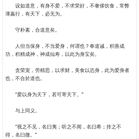
设如道意，有身不爱，不求荣好，不奢侈饮食，常弊
薄羸行，有天下，必无为。
守朴素，合道意矣。
人但当保身，不当爱身，何谓也？奉道诫，积善成
功，积精成神，神成仙寿，以此为身宝矣。
贪荣宠，劳精思，以求财，美食以恣身，此为爱身者
也，不合於道也。
“爱以身为天下，若可寄天下。”
与上同义。
“视之不见，名曰夷；听之不闻，名曰希；抟之不
得，名曰微。”