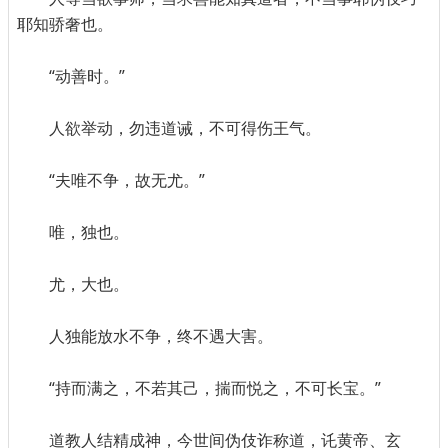
耶知骄奢也。
“动善时。”
人欲举动，勿违道诫，不可得伤王气。
“夫唯不争，故无尤。”
唯，独也。
尤，大也。
人独能放水不争，终不遇大害。
“持而满之，不若其己，揣而悦之，不可长宝。”
道教人结精成神，今世间伪伎诈称道，讬黄帝、玄