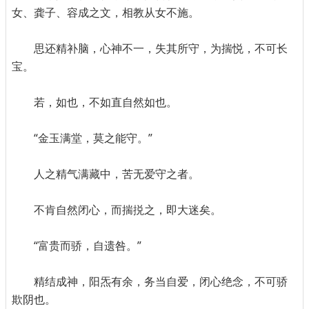
女、龚子、容成之文，相教从女不施。
思还精补脑，心神不一，失其所守，为揣悦，不可长
宝。
若，如也，不如直自然如也。
“金玉满堂，莫之能守。”
人之精气满藏中，苦无爱守之者。
不肯自然闭心，而揣捝之，即大迷矣。
“富贵而骄，自遗咎。”
精结成神，阳炁有余，务当自爱，闭心绝念，不可骄
欺阴也。