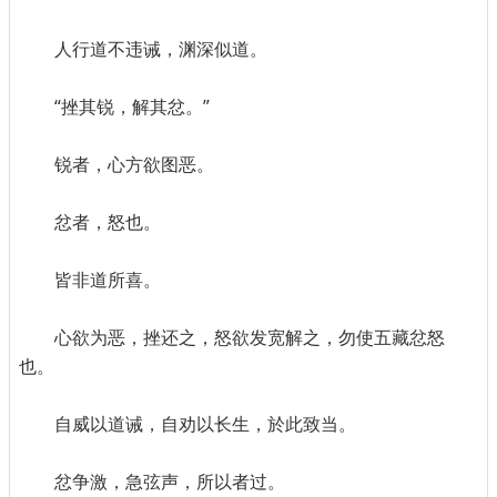
人行道不违诫，渊深似道。
“挫其锐，解其忿。”
锐者，心方欲图恶。
忿者，怒也。
皆非道所喜。
心欲为恶，挫还之，怒欲发宽解之，勿使五藏忿怒
也。
自威以道诫，自劝以长生，於此致当。
忿争激，急弦声，所以者过。