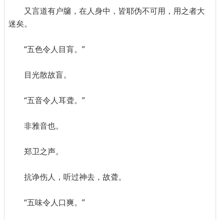
又言道有户牖，在人身中，皆耶伪不可用，用之者大
迷矣。
“五色令人目肓。”
目光散故盲。
“五音令人耳聋。”
非雅音也。
郑卫之声。
抗诤伤人，听过神去，故聋。
“五味令人口爽。”