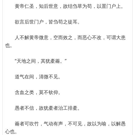
黄帝仁圣，知后世意，故结刍草为苟，以置门户上。
欲言后世门户，皆刍苟之徒耳。
人不解黄帝微意，空而效之，而恶心不改，可谓大患
也。
“天地之间，其犹橐籥。”
道气在间，清微不见。
含血之类，莫不钦仰。
愚者不信，故犹橐者治工排橐。
籥者可吹竹，气动有声，不可见，故以为喻，以解愚
心也。