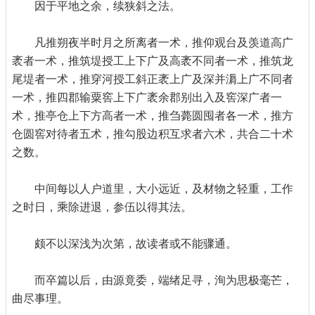
因于平地之余，续狭斜之法。
凡推朔夜半时月之所离者一术，推仰观台及羡道高广
袤者一术，推筑堤授工上下广及高袤不同者一术，推筑龙
尾堤者一术，推穿河授工斜正袤上广及深并漘上广不同者
一术，推四郡输粟窖上下广袤余郡别出入及窖深广者一
术，推亭仓上下方高者一术，推刍薨圆囤者各一术，推方
仓圆窖对待者五术，推勾股边积互求者六术，共合二十术
之数。
中间每以人户道里，大小远近，及材物之轻重，工作
之时日，乘除进退，参伍以得其法。
颇不以深浅为次第，故读者或不能骤通。
而卒篇以后，由源竟委，端绪足寻，洵为思极毫芒，
曲尽事理。