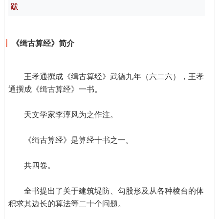
跋
《缉古算经》简介
王孝通撰成《缉古算经》武德九年（六二六），王孝
通撰成《缉古算经》一书。
天文学家李淳风为之作注。
《缉古算经》是算经十书之一。
共四卷。
全书提出了关于建筑堤防、勾股形及从各种棱台的体
积求其边长的算法等二十个问题。