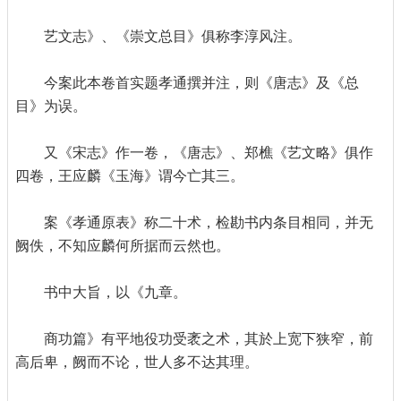
艺文志》、《崇文总目》俱称李淳风注。
今案此本卷首实题孝通撰并注，则《唐志》及《总
目》为误。
又《宋志》作一卷，《唐志》、郑樵《艺文略》俱作
四卷，王应麟《玉海》谓今亡其三。
案《孝通原表》称二十术，检勘书内条目相同，并无
阙佚，不知应麟何所据而云然也。
书中大旨，以《九章。
商功篇》有平地役功受袤之术，其於上宽下狭窄，前
高后卑，阙而不论，世人多不达其理。