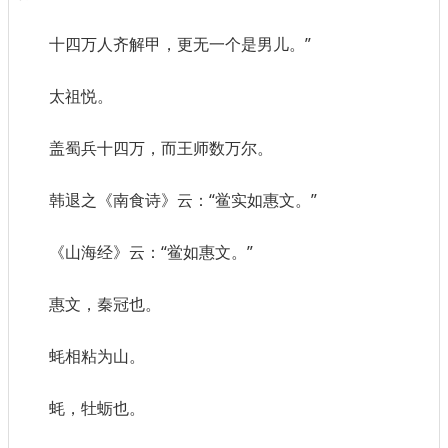
十四万人齐解甲，更无一个是男儿。”
太祖悦。
盖蜀兵十四万，而王师数万尔。
韩退之《南食诗》云：“鲎实如惠文。”
《山海经》云：“鲎如惠文。”
惠文，秦冠也。
蚝相粘为山。
蚝，牡蛎也。