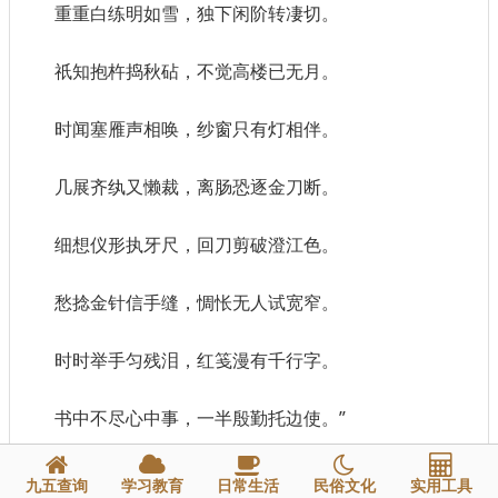
重重白练明如雪，独下闲阶转凄切。
祇知抱杵捣秋砧，不觉高楼已无月。
时闻塞雁声相唤，纱窗只有灯相伴。
几展齐纨又懒裁，离肠恐逐金刀断。
细想仪形执牙尺，回刀剪破澄江色。
愁捻金针信手缝，惆怅无人试宽窄。
时时举手匀残泪，红笺漫有千行字。
书中不尽心中事，一半殷勤托边使。”
裴说诗句甚丽。
九五查询
学习教育
日常生活
民俗文化
实用工具