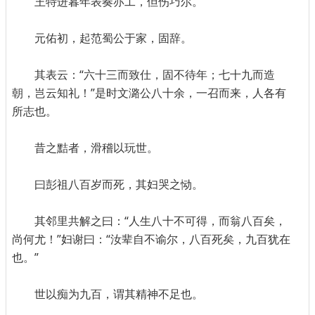
王特进暮年表奏亦工，但伤巧尔。
元佑初，起范蜀公于家，固辞。
其表云：“六十三而致仕，固不待年；七十九而造
朝，岂云知礼！”是时文潞公八十余，一召而来，人各有
所志也。
昔之黠者，滑稽以玩世。
曰彭祖八百岁而死，其妇哭之恸。
其邻里共解之曰：“人生八十不可得，而翁八百矣，
尚何尤！”妇谢曰：“汝辈自不谕尔，八百死矣，九百犹在
也。”
世以痴为九百，谓其精神不足也。