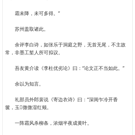
霜未降，未可多得。”
苏州盖取诸此。
余评李白诗，如张乐于洞庭之野，无首无尾，不主故
常，非墨工椠人所可拟议。
吾友黄介读《李杜优劣论》曰：“论文正不当如此。”
余以为知言。
礼部员外郎裴说《寄边衣诗》曰：“深闺乍冷开香
箧，玉微微湿红颊。
一阵霜风杀柳条，浓烟半夜成黄叶。