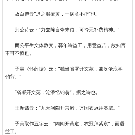
故白傅云“退之服硫黄，一病竟不痊”也。
荆公诗云：“力去陈言夸末俗，可怜无补费精神。”
而公平生文体数变，暮年诗益工，用意益苦，故知言
不可不慎也。
子美《怀薛据》云：“独当省署开文苑，兼泛沧浪学
钓翁。”
“省署开文苑，沧浪忆钓翁”，据之诗也。
王摩诘云：“九天阊阖开宫殿，万国衣冠拜冕旒。”
子美取作五字云：“阊阖开黄道，衣冠拜紫宸”，而语
益工。