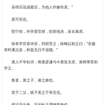
采得百花成蜜后，为他人作嫁衣裳。”
真可笑也。
熙宁初，外学置官师，职简地亲，多在幕席。
徐有学官喜谇语，同府苦之，咏蝇以刺之曰：“衣服
有时遭点染，杯盘无日不追随。”
唐人不学杜诗，惟唐彦谦与今黄亚夫庶、谢师厚景初
学之。
鲁直，黄之子、谢之婿也。
其于二父，犹子美之于审言也。
然过于出奇，不如杜之遇物而奇也。