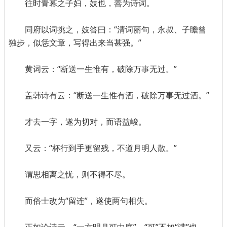
往时青幕之子妇，妓也，善为诗词。
同府以词挑之，妓答曰：“清词丽句，永叔、子瞻曾
独步，似恁文章，写得出来当甚强。”
黄词云：“断送一生惟有，破除万事无过。”
盖韩诗有云：“断送一生惟有酒，破除万事无过酒。”
才去一字，遂为切对，而语益峻。
又云：“杯行到手更留残，不道月明人散。”
谓思相离之忧，则不得不尽。
而俗士改为“留连”，遂使两句相失。