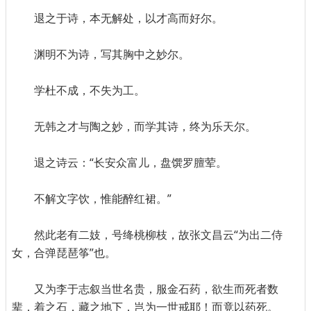
退之于诗，本无解处，以才高而好尔。
渊明不为诗，写其胸中之妙尔。
学杜不成，不失为工。
无韩之才与陶之妙，而学其诗，终为乐天尔。
退之诗云：“长安众富儿，盘馔罗膻荤。
不解文字饮，惟能醉红裙。”
然此老有二妓，号绛桃柳枝，故张文昌云“为出二侍
女，合弹琵琶筝”也。
又为李于志叙当世名贵，服金石药，欲生而死者数
辈，着之石，藏之地下，岂为一世戒耶！而竟以药死。