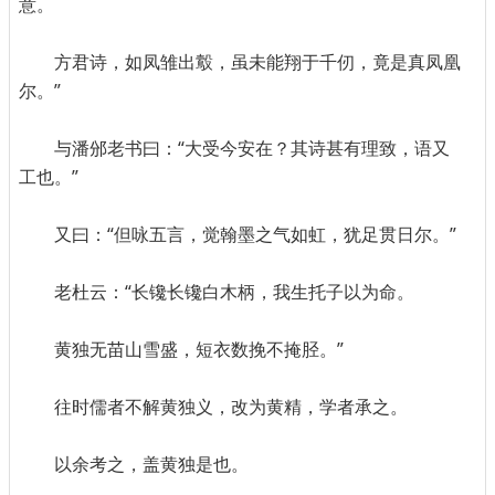
意。
方君诗，如凤雏出鷇，虽未能翔于千仞，竟是真凤凰
尔。”
与潘邠老书曰：“大受今安在？其诗甚有理致，语又
工也。”
又曰：“但咏五言，觉翰墨之气如虹，犹足贯日尔。”
老杜云：“长镵长镵白木柄，我生托子以为命。
黄独无苗山雪盛，短衣数挽不掩胫。”
往时儒者不解黄独义，改为黄精，学者承之。
以余考之，盖黄独是也。