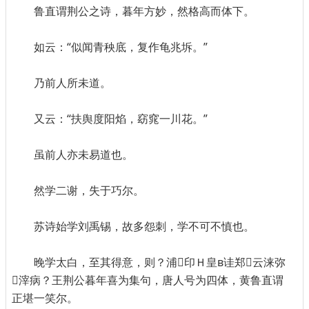
鲁直谓荆公之诗，暮年方妙，然格高而体下。
如云：“似闻青秧底，复作龟兆坼。”
乃前人所未道。
又云：“扶舆度阳焰，窈窕一川花。”
虽前人亦未易道也。
然学二谢，失于巧尔。
苏诗始学刘禹锡，故多怨刺，学不可不慎也。
晚学太白，至其得意，则？浦印Ｈ皇в诖郑云涞弥
滓病？王荆公暮年喜为集句，唐人号为四体，黄鲁直谓
正堪一笑尔。