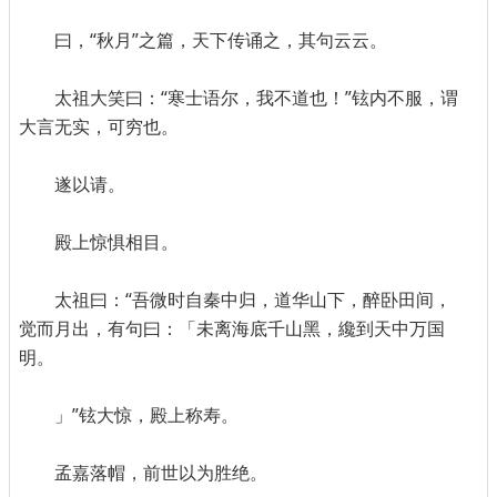
曰，“秋月”之篇，天下传诵之，其句云云。
太祖大笑曰：“寒士语尔，我不道也！”铉内不服，谓
大言无实，可穷也。
遂以请。
殿上惊惧相目。
太祖曰：“吾微时自秦中归，道华山下，醉卧田间，
觉而月出，有句曰：「未离海底千山黑，纔到天中万国
明。
」”铉大惊，殿上称寿。
孟嘉落帽，前世以为胜绝。