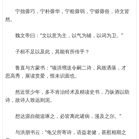
宁拙毋巧，宁朴毋华，宁粗毋弱，宁僻毋俗，诗文皆
然。
魏文帝曰：“文以意为主，以气为辅，以词为卫。”
子桓不足以及此，其能有所传乎？
鲁直与方蒙书：“顷洪甥送令嗣二诗，风致洒落，才
思高秀，展读赏爱，恨未识面也。
然近世少年，多不肯治经术及精读史书，乃纵酒以助
诗，故诗人致远则泥。
想达源自能追琢之，必皆离此诸病，漫及之尔。”
与洪朋书云：“龟父所寄诗，语益老健，甚慰相期之