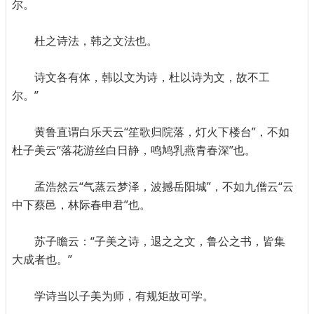
尔。
杜之诗法，韩之文法也。
诗文各有体，韩以文为诗，杜以诗为文，故不工
尔。”
黄鲁直谓白乐天云“笙歌归院落，灯火下楼台”，不如
杜子美云“落花游丝白日静，鸣鸠乳燕青春深”也。
孟浩然云“气蒸云梦泽，波撼岳阳城”，不如九僧云“云
中下蔡邑，林际春申君”也。
苏子瞻云：“子美之诗，退之之文，鲁公之书，皆集
大成者也。”
学诗当以子美为师，有规矩故可学。