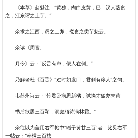
《本草》赭魁注：“黄独，肉白皮黄，巴、汉人蒸食
之，江东谓之土芋。”
余求之江西，谓之土卵，煮食之类芋魁云。
余读《周官。
月令》云：“反舌有声，佞人在侧。”
乃解老杜《百舌》“过时如发口，君侧有谗人”之句。
韦苏州诗云：“怜君卧病思新橘，试摘才酸亦未黄。
书后欲题三百颗，洞庭须待满林霜。”
余往以为盖用右军帖中“赠子黄甘三百”者，比见右军
一帖云：“奉橘三百枚。