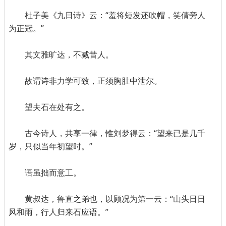
杜子美《九日诗》云：“羞将短发还吹帽，笑倩旁人
为正冠。”
其文雅旷达，不减昔人。
故谓诗非力学可致，正须胸肚中泄尔。
望夫石在处有之。
古今诗人，共享一律，惟刘梦得云：“望来已是几千
岁，只似当年初望时。”
语虽拙而意工。
黄叔达，鲁直之弟也，以顾况为第一云：“山头日日
风和雨，行人归来石应语。”