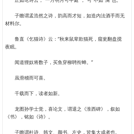
正如论诗云，“一方明月可中庭”，“可”不如“满”也。
子瞻谓孟浩然之诗，韵高而才短，如造内法酒手而无
材料尔。
鲁直《乞猫诗》云：“秋来鼠辈欺猫死，窥瓮翻盘搅
夜眠。
闻道狸奴将数子，买鱼穿柳聘衔蝉。”
虽滑稽而可喜。
千载而下，读者如新。
龙图孙学士觉，喜论文，谓退之《淮西碑》，叙如
《书》，铭如《诗》。
子瞻谓杜诗、韩文、颜书、左史，皆集大成者也。