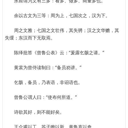
永叔谓为文有三多：看多、做多、商量多也。
余以古文为三等：周为上，七国次之，汉为下。
周之文雅；七国之文壮伟，其失骋；汉之文华赡，其
失缓；东汉而下无取焉。
陈绎批答《曾鲁公表》云：“爰露乞骸之请。”
黄裳为曾侍读制曰：“备员劝讲。”
乞骸，备员，乃表语，非诏语也。
曾鲁公谓人曰：“使布何所道。”
诗欲其好，则不能好矣。
王介甫以工，苏子瞻以新，黄鲁直以奇。