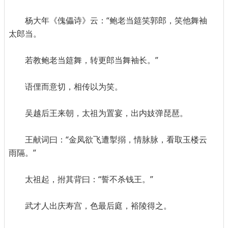
杨大年《傀儡诗》云：“鲍老当筵笑郭郎，笑他舞袖
太郎当。
若教鲍老当筵舞，转更郎当舞袖长。”
语俚而意切，相传以为笑。
吴越后王来朝，太祖为置宴，出内妓弹琵琶。
王献词曰：“金凤欲飞遭掣搦，情脉脉，看取玉楼云
雨隔。”
太祖起，拊其背曰：“誓不杀钱王。”
武才人出庆寿宫，色最后庭，裕陵得之。