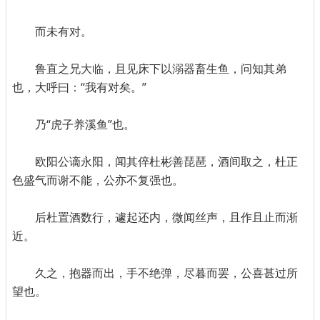
而未有对。
鲁直之兄大临，且见床下以溺器畜生鱼，问知其弟
也，大呼曰：“我有对矣。”
乃“虎子养溪鱼”也。
欧阳公谪永阳，闻其倅杜彬善琵琶，酒间取之，杜正
色盛气而谢不能，公亦不复强也。
后杜置酒数行，遽起还内，微闻丝声，且作且止而渐
近。
久之，抱器而出，手不绝弹，尽暮而罢，公喜甚过所
望也。