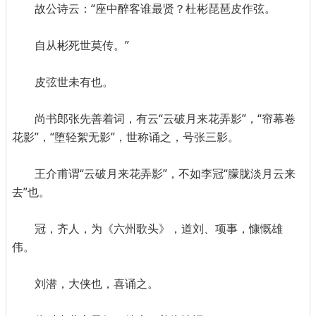
故公诗云：“座中醉客谁最贤？杜彬琵琶皮作弦。
自从彬死世莫传。”
皮弦世未有也。
尚书郎张先善着词，有云“云破月来花弄影”，“帘幕卷
花影”，“堕轻絮无影”，世称诵之，号张三影。
王介甫谓“云破月来花弄影”，不如李冠“朦胧淡月云来
去”也。
冠，齐人，为《六州歌头》，道刘、项事，慷慨雄
伟。
刘潜，大侠也，喜诵之。