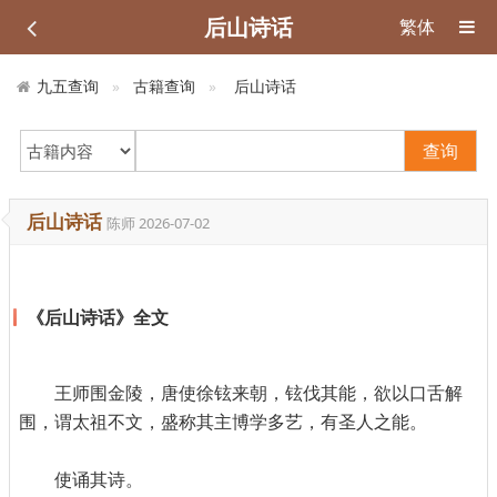
后山诗话
繁体
九五查询
古籍查询
后山诗话
查询
后山诗话
陈师
2026-07-02
《后山诗话》全文
王师围金陵，唐使徐铉来朝，铉伐其能，欲以口舌解
围，谓太祖不文，盛称其主博学多艺，有圣人之能。
使诵其诗。