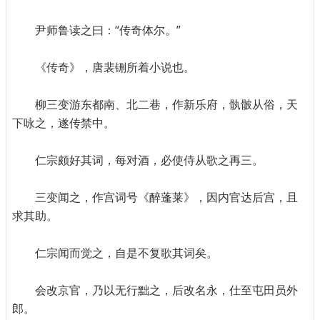
尹师鲁读之曰：“传奇体尔。”
《传奇》，唐裴铏所着小说也。
柳三变游东都南、北二巷，作新乐府，骫骳从俗，天
下咏之，遂传禁中。
仁宗颇好其词，每对酒，必使侍从歌之再三。
三变闻之，作宫词号《醉蓬莱》，因内官达后宫，且
求其助。
仁宗闻而觉之，自是不复歌其词矣。
会改京官，乃以无行黜之，后改名永，仕至屯田员外
郎。