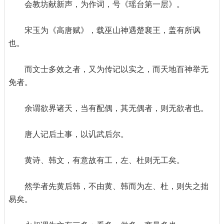
会教坊献新声，为作词，号《瑶台第一层》。
宋玉为《高唐赋》，载巫山神遇楚襄王，盖有所讽
也。
而文士多效之者，又为传记以实之，而天地百神举无
免者。
余谓欲界诸天，当有配偶，其无偶者，则无欲者也。
唐人记后土事，以讥武后尔。
黄诗、韩文，有意故有工，左、杜则无工矣。
然学者先黄后韩，不由黄、韩而为左、杜，则失之拙
易矣。