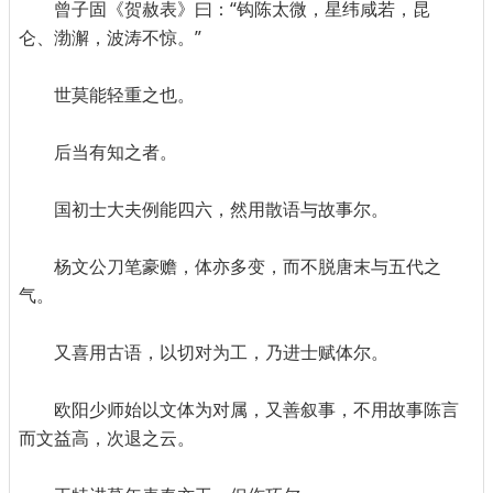
曾子固《贺赦表》曰：“钩陈太微，星纬咸若，昆
仑、渤澥，波涛不惊。”
世莫能轻重之也。
后当有知之者。
国初士大夫例能四六，然用散语与故事尔。
杨文公刀笔豪赡，体亦多变，而不脱唐末与五代之
气。
又喜用古语，以切对为工，乃进士赋体尔。
欧阳少师始以文体为对属，又善叙事，不用故事陈言
而文益高，次退之云。