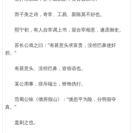
而子美之诗，奇常、工易、新陈莫不好也。
熙宁初，有人自常调上书，迎合宰相意，遂丞御史。
苏长公戏之曰：“有甚意头求富贵，没些巴鼻使奸
邪。”
有甚意头、没些巴鼻，皆俗语也。
某公用事，排斥端士，矫饰伪行。
范蜀公咏《僧房假山》：“倏忽平为险，分明假夺
真。”
盖刺之也。