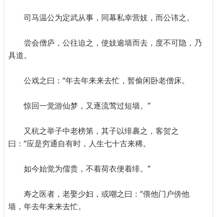
司马温公为定武从事，同幕私幸营妓，而公讳之。
尝会僧庐，公往迫之，使妓逾墙而去，度不可隐，乃
具道。
公戏之曰：“年去年来来去忙，暂偷闲卧老僧床。
惊回一觉游仙梦，又逐流莺过短墙。”
又杭之举子中老榜第，其子以绯裹之，客贺之
曰：“应是穷通自有时，人生七十古来稀。
如今始觉为儒贵，不着荷衣便着绯。”
寿之医者，老娶少妇，或嘲之曰：“偎他门户傍他
墙，年去年来来去忙。