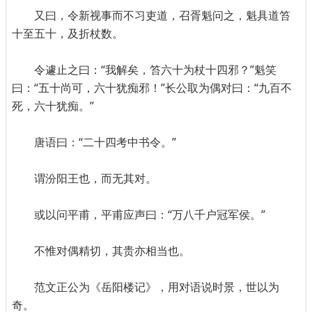
又曰，令新视事而不习吏道，召胥魁问之，魁具道笞
十至五十，及折杖数。
令遽止之曰：“我解矣，笞六十为杖十四邪？”魁笑
曰：“五十尚可，六十犹痴邪！”长公取为偶对曰：“九百不
死，六十犹痴。”
唐语曰：“二十四考中书令。”
谓汾阳王也，而无其对。
或以问平甫，平甫应声曰：“万八千户冠军侯。”
不惟对偶精切，其贵亦相当也。
范文正公为《岳阳楼记》，用对语说时景，世以为
奇。