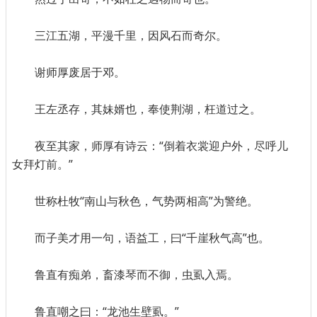
三江五湖，平漫千里，因风石而奇尔。
谢师厚废居于邓。
王左丞存，其妹婿也，奉使荆湖，枉道过之。
夜至其家，师厚有诗云：“倒着衣裳迎户外，尽呼儿
女拜灯前。”
世称杜牧“南山与秋色，气势两相高”为警绝。
而子美才用一句，语益工，曰“千崖秋气高”也。
鲁直有痴弟，畜漆琴而不御，虫虱入焉。
鲁直嘲之曰：“龙池生壁虱。”