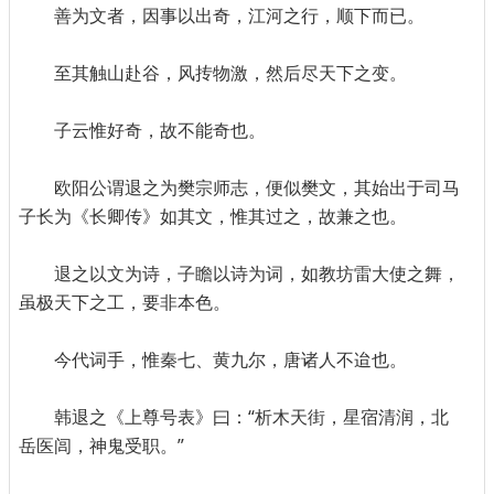
善为文者，因事以出奇，江河之行，顺下而已。
至其触山赴谷，风抟物激，然后尽天下之变。
子云惟好奇，故不能奇也。
欧阳公谓退之为樊宗师志，便似樊文，其始出于司马
子长为《长卿传》如其文，惟其过之，故兼之也。
退之以文为诗，子瞻以诗为词，如教坊雷大使之舞，
虽极天下之工，要非本色。
今代词手，惟秦七、黄九尔，唐诸人不迨也。
韩退之《上尊号表》曰：“析木天街，星宿清润，北
岳医闾，神鬼受职。”