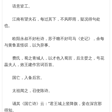
语意皆工。
江南有望夫石，每过其下，不风即雨，疑况得句处
也。
欧阳永叔不好杜诗，苏子瞻不好司马《史记》，余每
与黄鲁直怪叹，以为异事。
费氏，蜀之青城人，以才色入蜀宫，后主嬖之，号花
蕊夫人，效王建作宫词百首。
国亡，入备后宫。
太祖闻之，召使陈诗。
诵其《国亡诗》云：“君王城上竖降旗，妾在深宫那
得知。