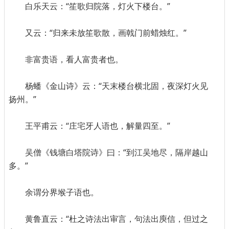
白乐天云：“笙歌归院落，灯火下楼台。”
又云：“归来未放笙歌散，画戟门前蜡烛红。”
非富贵语，看人富贵者也。
杨蟠《金山诗》云：“天末楼台横北固，夜深灯火见
扬州。”
王平甫云：“庄宅牙人语也，解量四至。”
吴僧《钱塘白塔院诗》曰：“到江吴地尽，隔岸越山
多。”
余谓分界堠子语也。
黄鲁直云：“杜之诗法出审言，句法出庾信，但过之