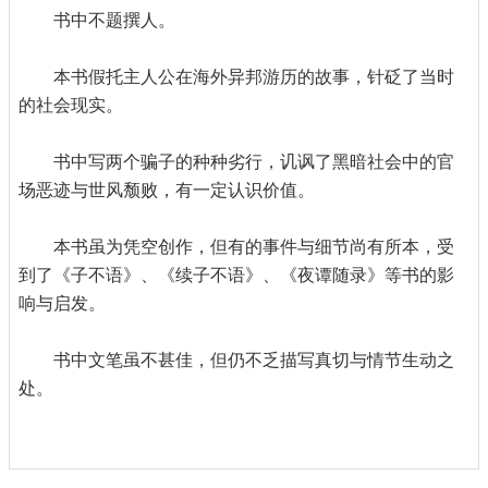
书中不题撰人。
本书假托主人公在海外异邦游历的故事，针砭了当时
的社会现实。
书中写两个骗子的种种劣行，讥讽了黑暗社会中的官
场恶迹与世风颓败，有一定认识价值。
本书虽为凭空创作，但有的事件与细节尚有所本，受
到了《子不语》、《续子不语》、《夜谭随录》等书的影
响与启发。
书中文笔虽不甚佳，但仍不乏描写真切与情节生动之
处。