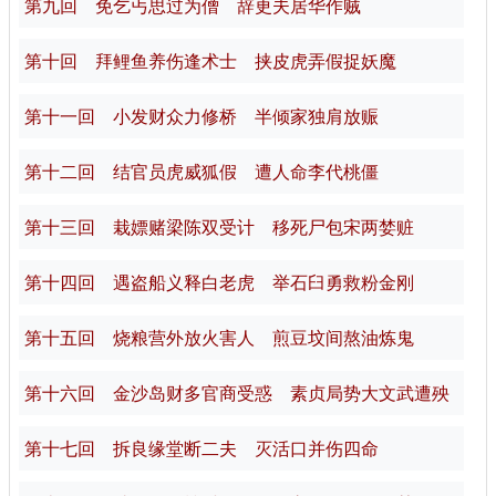
第九回 免乞丐思过为僧 辞更夫居华作贼
第十回 拜鲤鱼养伤逢术士 挟皮虎弄假捉妖魔
第十一回 小发财众力修桥 半倾家独肩放赈
第十二回 结官员虎威狐假 遭人命李代桃僵
第十三回 栽嫖赌梁陈双受计 移死尸包宋两婪赃
第十四回 遇盗船义释白老虎 举石臼勇救粉金刚
第十五回 烧粮营外放火害人 煎豆坟间熬油炼鬼
第十六回 金沙岛财多官商受惑 素贞局势大文武遭殃
第十七回 拆良缘堂断二夫 灭活口并伤四命