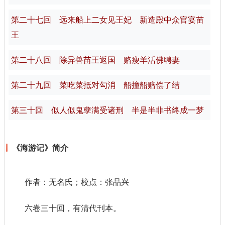
第二十七回 远来船上二女见王妃 新造殿中众官宴苗
王
第二十八回 除异兽苗王返国 赂瘦羊活佛聘妻
第二十九回 菜吃菜抵对勾消 船撞船赔偿了结
第三十回 似人似鬼孽满受诸刑 半是半非书终成一梦
《海游记》简介
作者：无名氏；校点：张品兴
六卷三十回，有清代刊本。