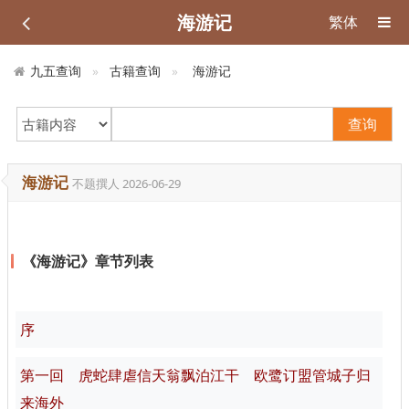
海游记
繁体
九五查询
古籍查询
海游记
查询
海游记
不题撰人
2026-06-29
《海游记》章节列表
序
第一回 虎蛇肆虐信天翁飘泊江干 欧鹭订盟管城子归
来海外