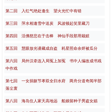
第二回 入红气绝处逢生 望火光忙中有错
第三回 萍水相逢雪中送炭 风波顿起笑里藏刀
第四回 活佛慈悲在于击棒 神仙手段那用栽赃
第五回 慧眼放光谩藏成自盗 耗星照命余烬被瓜分
第六回 局外汉牵连入局冤上加冤 书中人编改成书戏
中作戏
第七回 一女捐躯节孝双全归水府 两舟分道奇闻半部
落尘寰
第八回 海岛住人家天高地远 船娘留种子男盗女娼