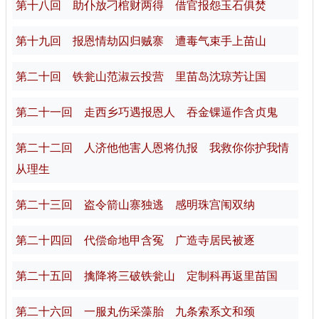
第十八回 助仆放刁棺财两得 借官报怨玉石俱焚
第十九回 报恩情劫囚归贼寨 遭毒气束手上苗山
第二十回 铁瓮山范淑云投营 里苗岛沈琼芳让国
第二十一回 走西乡巧遇报恩人 吞金锞逼作含贞鬼
第二十二回 人济他他害人恩将仇报 我救你你护我情
从理生
第二十三回 盗令箭山寨独逃 感明珠宫闱双纳
第二十四回 代偿命地甲含冤 广造寺居民被逐
第二十五回 擒降将三破铁瓮山 定制科再返里苗国
第二十六回 一服丸伤采藻胎 九条索系文和颈