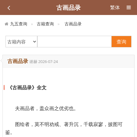
古画品录
繁体
九五查询
古籍查询
古画品录
查询
古画品录
谢赫
2026-07-24
《古画品录》全文
夫画品者，盖众画之优劣也。
图绘者，莫不明劝戒、著升沉，千载寂寥，披图可
鉴。