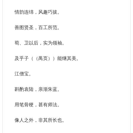
情韵连绵，风趣巧拔。
善图贤圣，百工所范。
荀、卫以后，实为领袖。
及乎子（（禺页））能继其美。
江僧宝。
斟酌袁陆，亲渐朱蓝。
用笔骨梗，甚有师法。
像人之外，非其所长也。