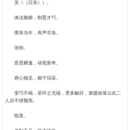
吴（（日东））。
体法雅媚，制置才巧。
擅美当年，有声京洛。
张则。
意思横逸，动笔新奇。
师心独见，鄙于综采。
变巧不竭，若环之无端，景多触目，谢题徐落云此二
人后不得预焉。
陆杲。