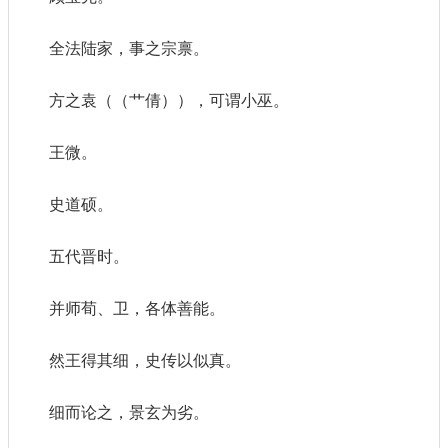
全法陆家，事之宗禀。
方之袁（（艹倩）），可谓小巫。
王微。
史道硕。
五代晋时。
并师荀、卫，各体善能。
然王得其细，史传以似真。
细而论之，景玄为劣。