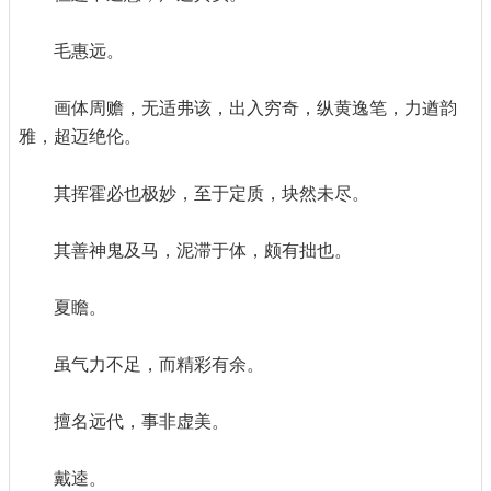
毛惠远。
画体周赡，无适弗该，出入穷奇，纵黄逸笔，力遒韵
雅，超迈绝伦。
其挥霍必也极妙，至于定质，块然未尽。
其善神鬼及马，泥滞于体，颇有拙也。
夏瞻。
虽气力不足，而精彩有余。
擅名远代，事非虚美。
戴逵。