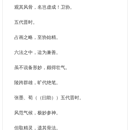
观其风骨，名岂虚成！卫协。
五代晋时。
占画之略，至协始精。
六法之中，迨为兼善。
虽不说备形妙，颇得壮气。
陵跨群雄，旷代绝笔。
张墨、荀（（曰助））五代晋时。
风范气候，极妙参神。
但取精灵，遗其骨法。