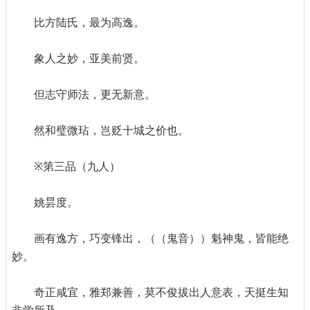
比方陆氏，最为高逸。
象人之妙，亚美前贤。
但志守师法，更无新意。
然和璧微玷，岂贬十城之价也。
※第三品（九人）
姚昙度。
画有逸方，巧变锋出，（（鬼音））魁神鬼，皆能绝
妙。
奇正咸宜，雅郑兼善，莫不俊拔出人意表，天挺生知