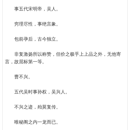
事五代宋明帝，吴人。
穷理尽性，事绝言象。
包前孕后，古今独立。
非复激扬所以称赞，但价之极乎上上品之外，无他寄
言，故屈标第一等。
曹不兴。
五代吴时事孙权，吴兴人。
不兴之迹，殆莫复传。
唯秘阁之内一龙而已。