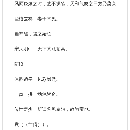
风雨炎燠之时，故不操笔；天和气爽之日方乃染毫。
登楼去梯，妻子罕见。
画蝉雀，骏之始也。
宋大明中，天下莫敢竞矣。
陆绥。
体韵遒举，风彩飘然。
一点一拂，动笔皆奇。
传世盖少，所谓希见卷轴，故为宝也。
袁（（艹倩））。