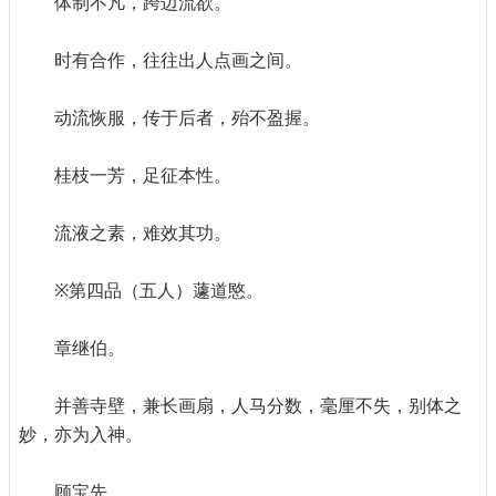
体制不凡，跨迈流欲。
时有合作，往往出人点画之间。
动流恢服，传于后者，殆不盈握。
桂枝一芳，足征本性。
流液之素，难效其功。
※第四品（五人）蘧道愍。
章继伯。
并善寺壁，兼长画扇，人马分数，毫厘不失，别体之
妙，亦为入神。
顾宝先。