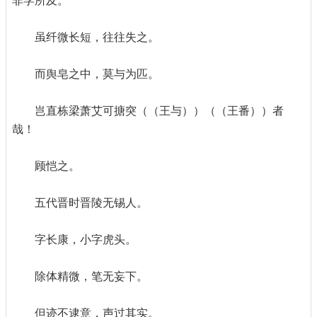
非学所及。
虽纤微长短，往往失之。
而舆皂之中，莫与为匹。
岂直栋梁萧艾可搪突（（王与））（（王番））者
哉！
顾恺之。
五代晋时晋陵无锡人。
字长康，小字虎头。
除体精微，笔无妄下。
但迹不逮意，声过其实。