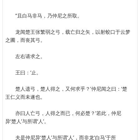
“且白马非马，乃仲尼之所取。
龙闻楚王张繁弱之弓，载亡归之矢，以射蛟口于云梦
之圃，而丧其弓。
左右请求之。
王曰：‘止。
楚人遗弓，楚人得之，又何求乎？’仲尼闻之曰：‘楚
王仁义而未遂也。
亦曰人亡弓，人得之而已，何必楚？’若此，仲尼
异‘楚人’与所谓‘人’。
夫是仲尼异‘楚人’与所谓‘人’，而非龙‘白马’于所