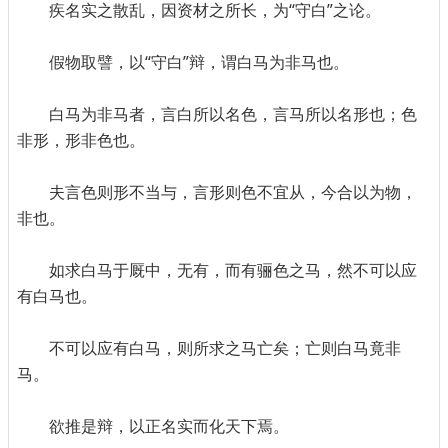
疾名实之散乱，因资材之所长，为“守白”之论。
假物取譬，以“守白”辩，谓白马为非马也。
白马为非马者，言白所以名色，言马所以名形也；色
非形，形非色也。
夫言色则形不当与，言形则色不宜从，今合以为物，
非也。
如求白马于厩中，无有，而有骊色之马，然不可以应
有白马也。
不可以应有白马，则所求之马亡矣；亡则白马竟非
马。
欲推是辩，以正名实而化天下焉。