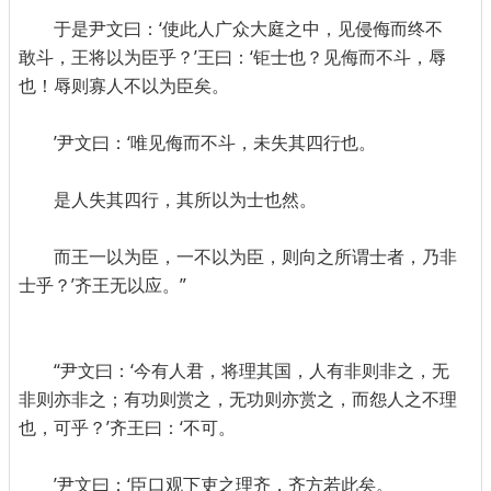
于是尹文曰：‘使此人广众大庭之中，见侵侮而终不
敢斗，王将以为臣乎？’王曰：‘钜士也？见侮而不斗，辱
也！辱则寡人不以为臣矣。
’尹文曰：‘唯见侮而不斗，未失其四行也。
是人失其四行，其所以为士也然。
而王一以为臣，一不以为臣，则向之所谓士者，乃非
士乎？’齐王无以应。”
“尹文曰：‘今有人君，将理其国，人有非则非之，无
非则亦非之；有功则赏之，无功则亦赏之，而怨人之不理
也，可乎？’齐王曰：‘不可。
’尹文曰：‘臣口观下吏之理齐，齐方若此矣。