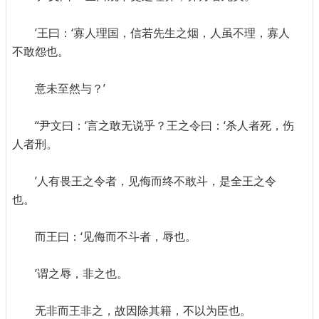
’王曰：‘寡人理国，信若先生之烟，人虽不理，寡人
不敢怨也。
意未至然与？’
“尹文曰：‘言之敢无说乎？王之令曰：‘杀人者死，伤
人者刑。
’人有畏王之令者，见侮而终不敢斗，是全王之令
也。
而王曰：‘见侮而不斗者，辱也。
’谓之辱，非之也。
无非而王非之，故因除其籍，不以为臣也。