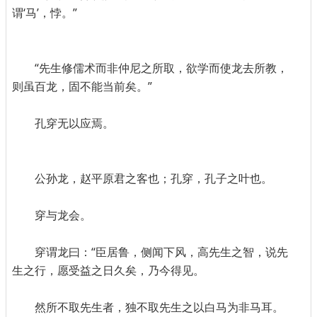
谓‘马’，悖。”
“先生修儒术而非仲尼之所取，欲学而使龙去所教，
则虽百龙，固不能当前矣。”
孔穿无以应焉。
公孙龙，赵平原君之客也；孔穿，孔子之叶也。
穿与龙会。
穿谓龙曰：“臣居鲁，侧闻下风，高先生之智，说先
生之行，愿受益之日久矣，乃今得见。
然所不取先生者，独不取先生之以白马为非马耳。