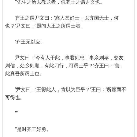
“先生之所以教龙者，似齐王之谓尹文也。
齐王之谓尹文曰：‘寡人甚好士，以齐国无士，何
也？’尹文曰：‘愿闻大王之所谓士者。
’齐王无以应。
尹文曰：‘今有人于此，事君则忠，事亲则孝，交友
则信，处乡则顺，有此四行，可谓士乎？’齐王曰：‘善！
此真吾所谓士也。
’尹文曰：‘王得此人，肯以为臣乎？’王曰：‘所愿而不
可得也。
’”
“是时齐王好勇。