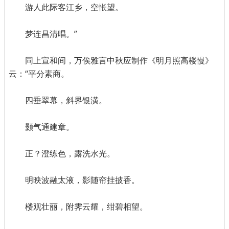
游人此际客江乡，空怅望。
梦连昌清唱。”
同上宣和间，万俟雅言中秋应制作《明月照高楼慢》
云：“平分素商。
四垂翠幕，斜界银潢。
颢气通建章。
正？澄练色，露洗水光。
明映波融太液，影随帘挂披香。
楼观壮丽，附霁云耀，绀碧相望。