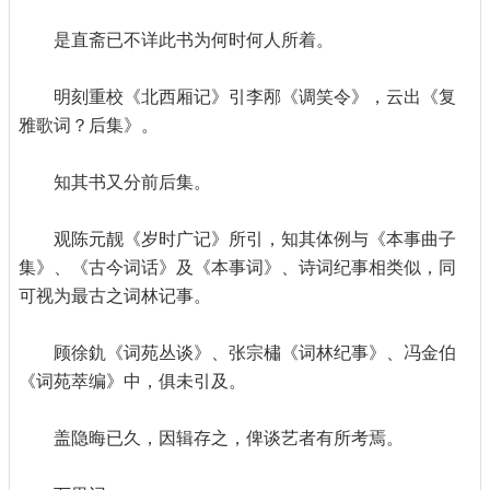
是直斋已不详此书为何时何人所着。
明刻重校《北西厢记》引李邴《调笑令》，云出《复
雅歌词？后集》。
知其书又分前后集。
观陈元靓《岁时广记》所引，知其体例与《本事曲子
集》、《古今词话》及《本事词》、诗词纪事相类似，同
可视为最古之词林记事。
顾徐釚《词苑丛谈》、张宗橚《词林纪事》、冯金伯
《词苑萃编》中，俱未引及。
盖隐晦已久，因辑存之，俾谈艺者有所考焉。