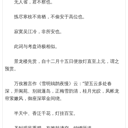
无人省，君不察也。
拣尽寒枝不肯栖，不偷安于高位也。
寂寞吴江冷，非所安也。
此词与考盘诗极相似。
景龙楼先赏，自十二月十五日便放灯直至上元，谓之
预赏。
万俟雅言作《雪明鳷鹊夜慢》云：“望五云多处春
深，开阆苑、别就蓬岛，正梅雪韵清，桂月光皎，凤帐龙
帘萦嫩风，御座深翠金间绕。
半天中、香泛千花，灯挂百宝。