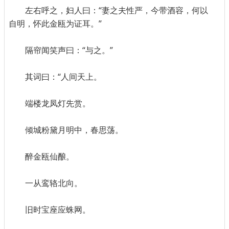
左右呼之，妇人曰：“妻之夫性严，今带酒容，何以
自明，怀此金瓯为证耳。”
隔帘闻笑声曰：“与之。”
其词曰：“人间天上。
端楼龙凤灯先赏。
倾城粉黛月明中，春思荡。
醉金瓯仙酿。
一从鸾辂北向。
旧时宝座应蛛网。