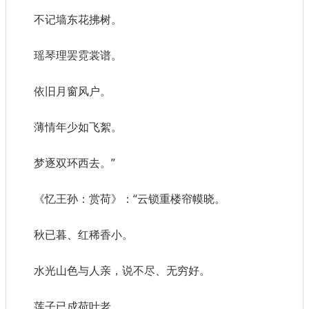
不记墙东花拂树。
瑶琴理罢霓裳谱。
依旧月窗风户。
薄情年少如飞絮。
梦逐双环西去。”
《忆王孙：赏荷》：“云锁重楼帘幙晓。
秋已暮、红稀香小。
水光山色与人亲，说不尽、无穷好。
莲子已成荷叶老。