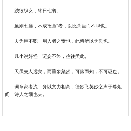
跂彼织女，终日七襄。
虽则七襄，不成报章”者，以比为臣而不职也。
夫为臣不职，用人者之责也，此诗所以为刺也。
凡小说好怪，诞妄不终，往往类此。
天虽去人远矣，而垂象粲然，可验而知，不可诬也。
词章家者流，务以文力相高，徒欲飞英妙之声于尊俎
间，诗人之细也夫。