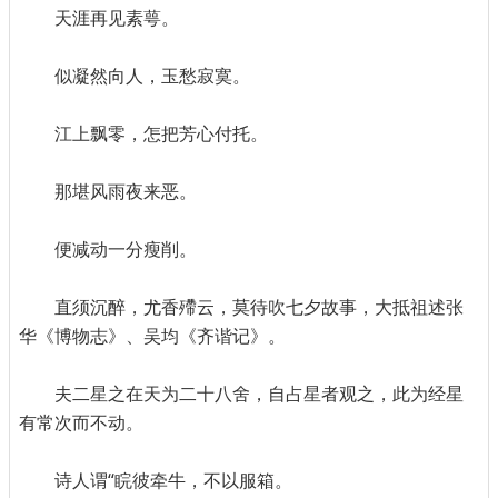
天涯再见素萼。
似凝然向人，玉愁寂寞。
江上飘零，怎把芳心付托。
那堪风雨夜来恶。
便减动一分瘦削。
直须沉醉，尤香殢云，莫待吹七夕故事，大抵祖述张
华《博物志》、吴均《齐谐记》。
夫二星之在天为二十八舍，自占星者观之，此为经星
有常次而不动。
诗人谓“睆彼牵牛，不以服箱。