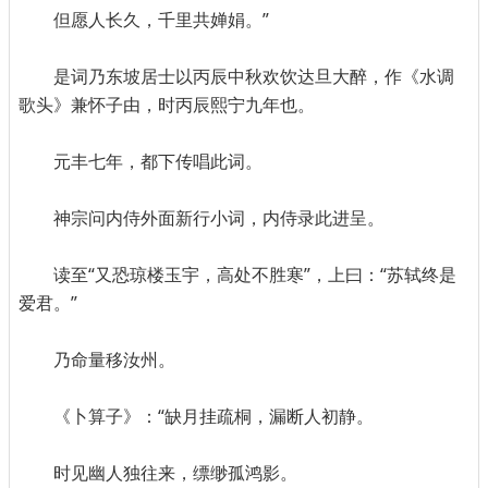
但愿人长久，千里共婵娟。”
是词乃东坡居士以丙辰中秋欢饮达旦大醉，作《水调
歌头》兼怀子由，时丙辰熙宁九年也。
元丰七年，都下传唱此词。
神宗问内侍外面新行小词，内侍录此进呈。
读至“又恐琼楼玉宇，高处不胜寒”，上曰：“苏轼终是
爱君。”
乃命量移汝州。
《卜算子》：“缺月挂疏桐，漏断人初静。
时见幽人独往来，缥缈孤鸿影。