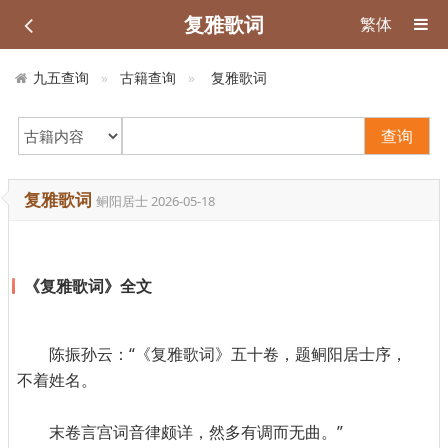
复雅歌词
繁体
九五查询
古籍查询
复雅歌词
查询
复雅歌词
鲖阳居士
2026-05-18
《复雅歌词》全文
陈振孙云：“《复雅歌词》五十卷，题鲖阳居士序，
不着姓名。
末卷言宫词音律颇详，然多有调而无曲。”