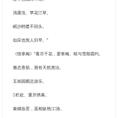
清露洗、苹花汀草。
眠沙鸥鹭不回头。
似应也恨人归早。”
《惜寒梅》“看尽千花，爱寒梅、暗与雪期霜约。
雅态香肌，迥有天然澹泊。
五侯园囿恣游乐。
栏处、重开绣幕。
秦娥妆罢，遥相纵艳□□洛。