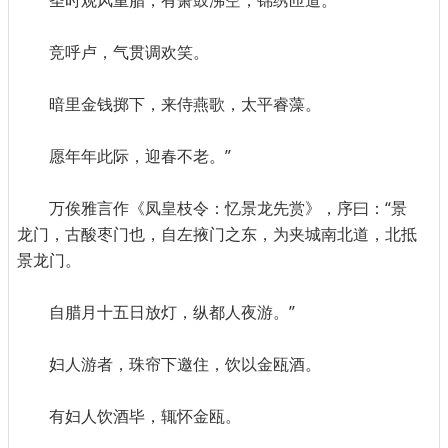
圣时观风重腊，有箫鼓沸空，锦绣匝道。
竞呼卢，气贯调欢笑。
暗里金钱掷下，来侍燕歌，太平睿藻。
愿年年此际，迎春不老。”
万俟雅言作《凤皇枝令：忆景龙先赏》，序曰：“景
龙门，古酸枣门也，自左掖门之东，为夹城南北道，北抵
景龙门。
自腊月十五日放灯，纵都人夜游。”
妇人游者，珠帘下邀住，饮以金瓯酒。
有妇人饮酒毕，辄怀金瓯。