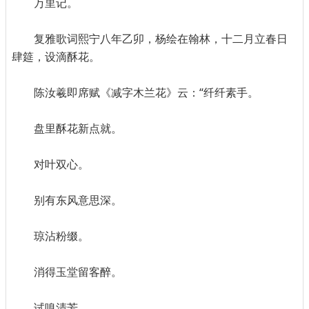
万里记。
复雅歌词熙宁八年乙卯，杨绘在翰林，十二月立春日
肆筵，设滴酥花。
陈汝羲即席赋《减字木兰花》云：“纤纤素手。
盘里酥花新点就。
对叶双心。
别有东风意思深。
琼沾粉缀。
消得玉堂留客醉。
试嗅清芳。