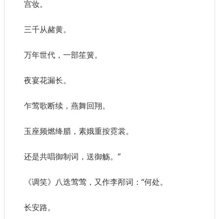
宫妆。
三千从赭黄。
万年世代，一部笙簧。
夜宴花漏长。
乍莺歌断续，燕舞回翔。
玉座频燃绛腊，素娥重按霓裳。
还是共唱御制词，送御觞。”
《调笑》八迭莺莺，又作李邴词：“何处。
长安路。