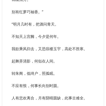
别有红萝巧袖香。”
“明月几时有，把酒问青天。
不知天上宫阙，今夕是何年。
我欲乘风归去，又恐琼楼玉宇，高处不胜寒。
起舞弄清影，何似在人间。
转朱阁，低绮户，照孤眠。
不应有恨，何事长向别时圆。
人有悲欢离合，月有阴晴圆缺，此事古难全。