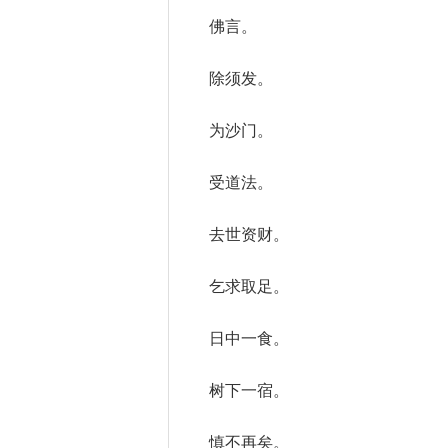
佛言。
除须发。
为沙门。
受道法。
去世资财。
乞求取足。
日中一食。
树下一宿。
慎不再矣。