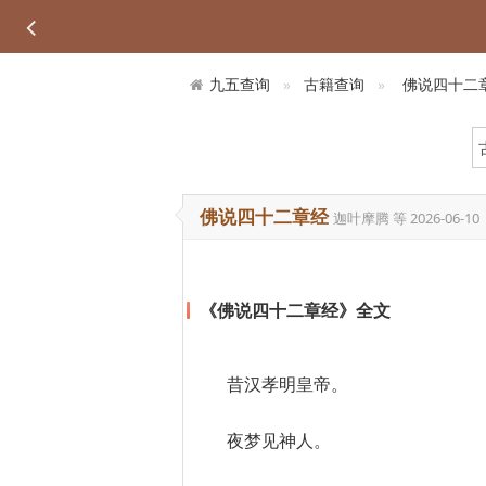
九五查询
古籍查询
佛说四十二
佛说四十二章经
迦叶摩腾 等
2026-06-10
《佛说四十二章经》全文
昔汉孝明皇帝。
夜梦见神人。