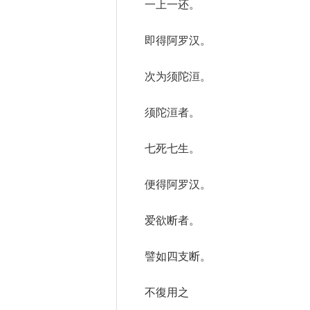
一上一还。
即得阿罗汉。
次为须陀洹。
须陀洹者。
七死七生。
便得阿罗汉。
爱欲断者。
譬如四支断。
不復用之