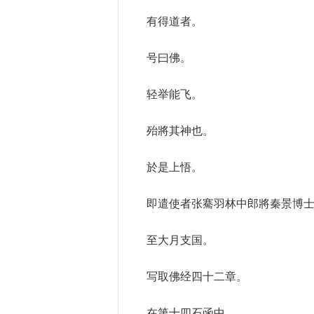
有得道者。
号曰佛。
轻举能飞。
殆將其神也。
於是上悟。
即遣使者张騫羽林中郎將秦景博
至大月支国。
写取佛经四十二章。
在第十四石函中。