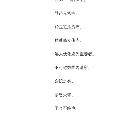
登起立塔寺。
於是道法流布。
处处修立佛寺。
远人伏化愿为臣妾者。
不可称数国內清寧。
含识之类。
蒙恩受赖。
于今不绝也