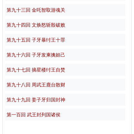
第九十三回 金吒智取游魂关
第九十四回 文焕怒斩殷破败
第九十五回 子牙暴纣王十罪
第九十六回 子牙发柬擒妲己
第九十七回 摘星楼纣王自焚
第九十八回 周武王鹿台散财
第九十九回 姜子牙归国封神
第一百回 武王封列国诸侯