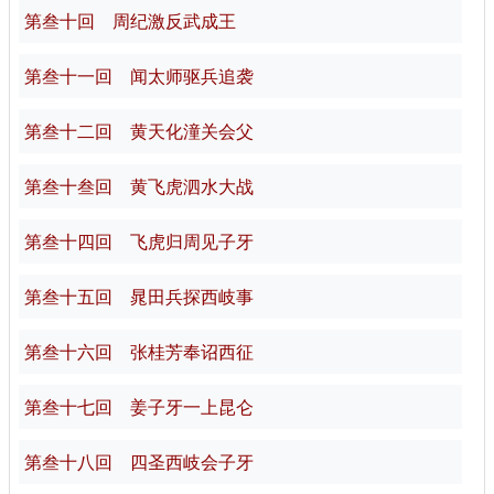
第叁十回 周纪激反武成王
第叁十一回 闻太师驱兵追袭
第叁十二回 黄天化潼关会父
第叁十叁回 黄飞虎泗水大战
第叁十四回 飞虎归周见子牙
第叁十五回 晁田兵探西岐事
第叁十六回 张桂芳奉诏西征
第叁十七回 姜子牙一上昆仑
第叁十八回 四圣西岐会子牙