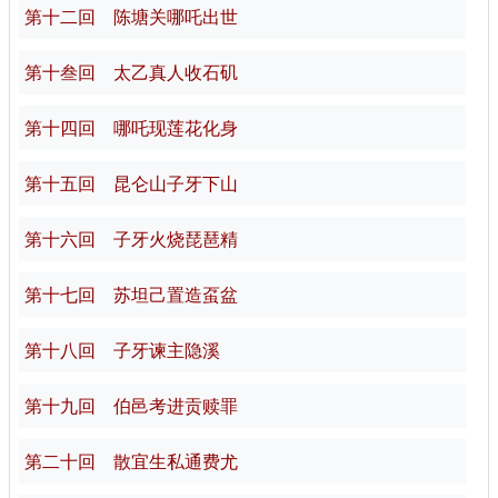
第十二回 陈塘关哪吒出世
第十叁回 太乙真人收石矶
第十四回 哪吒现莲花化身
第十五回 昆仑山子牙下山
第十六回 子牙火烧琵琶精
第十七回 苏坦己置造虿盆
第十八回 子牙谏主隐溪
第十九回 伯邑考进贡赎罪
第二十回 散宜生私通费尤