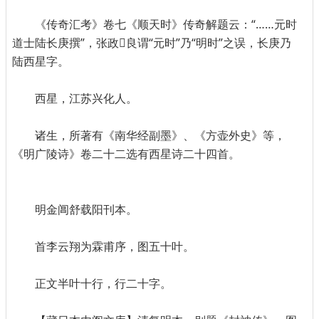
《传奇汇考》卷七《顺天时》传奇解题云：“……元时
道士陆长庚撰”，张政良谓“元时”乃“明时”之误，长庚乃
陆西星字。
西星，江苏兴化人。
诸生，所著有《南华经副墨》、《方壶外史》等，
《明广陵诗》卷二十二选有西星诗二十四首。
明金阊舒载阳刊本。
首李云翔为霖甫序，图五十叶。
正文半叶十行，行二十字。