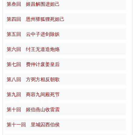
第叁回 姬昌解围进妲己
第四回 恩州驿狐狸死妲己
第五回 云中子进剑除妖
第六回 纣王无道造炮烙
第七回 费仲计废姜皇后
第八回 方弼方相反朝歌
第九回 商容九间殿死节
第十回 姬伯燕山收雷震
第十一回 里城囚西伯侯