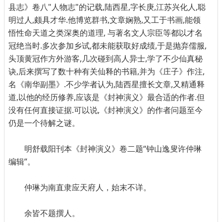
县志》卷八"人物志"的记载,陆西星,字长庚,江苏兴化人,聪
明过人,颇具才华.他博览群书,文章娴熟,又工于书画,能领
悟性命天道之类深奥的道理, 与著名文人宗臣等都以才名
冠绝当时.多次参加乡试,都未能获取好成绩,于是抛弃儒服,
头顶黄冠作方外游客,几次碰到高人异士,学了不少仙真秘
诀,后来撰写了数十种有关仙释的书籍,并为《庄子》作注,
名《南华副墨》.不少学者认为,陆西星擅长文章,又精通释
道,以他的经历修养,应该是《封神演义》最合适的作者.但
没有任何直接证据.可以说,《封神演义》的作者问题至今
仍是一个待解之谜。
明舒载阳刊本《封神演义》卷二题“钟山逸叟许仲琳
编辑”。
仲琳为南直隶应天府人，始末不详。
余皆不题撰人。