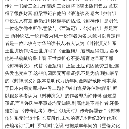
传》一书给二女儿作陪嫁.二女婿将书稿出版销售后,竟获
得了很多财富.但梁章钜在他的《浪迹续谈 卷六 封神传》
中说法又有差,他仍沿用林樾亭的话,说《封神传》是明代
一位饱学儒生所作,意欲与《西游记》,《水浒传》鼎足而
三.两种说法,一说作者为利,一说作者为名,大致可以肯定作
者是一位比较有才华的读书人.有人认为《封神演义》系
王世贞所作,说王世贞写了《金瓶梅》,被朝廷得知后,命令
他将书稿献给皇上看.王世贞担心不妥,通宵达旦写了部
《封神演义》,代替《金瓶梅》上呈.王世贞因疲劳过度,连
头发也变白了.这些传闻因无可靠证据,不足为信.现知最早
的《封神演义》版本是明代万历年间金阊舒载阳刊本,藏
于日本内阁文库.书中卷二题作"钟山逸叟许仲琳编辑",所
以很多学者认为《封神演义》的作者即为许仲琳.但这是
孤证,而且许氏生平事迹均无知晓,到底他是不是作者,还很
难断言.《传奇汇考》卷七《顺天时》传奇解题云:"《封神
传》系元时道士陆长庚所作,未知的否."本世纪30年代,张
政烺考订"元时"系"明时"之误.根据咸丰年间的《重修兴化