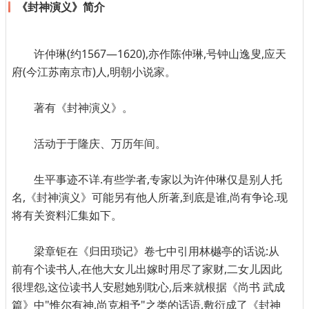
《封神演义》简介
许仲琳(约1567—1620),亦作陈仲琳,号钟山逸叟,应天
府(今江苏南京市)人,明朝小说家。
著有《封神演义》。
活动于于隆庆、万历年间。
生平事迹不详.有些学者,专家以为许仲琳仅是别人托
名,《封神演义》可能另有他人所著,到底是谁,尚有争论.现
将有关资料汇集如下。
梁章钜在《归田琐记》卷七中引用林樾亭的话说:从
前有个读书人,在他大女儿出嫁时用尽了家财,二女儿因此
很埋怨,这位读书人安慰她别耽心,后来就根据《尚书 武成
篇》中"惟尔有神,尚克相予"之类的话语,敷衍成了《封神