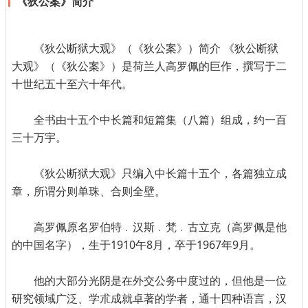
《狄公案》简介
《狄公断狱大观》（《狄公案》）简介 《狄公断狱
大观》（《狄公案》）是荷兰人高罗佩的巨作，撰写于二
十世纪五十至六十年代。
全书由十五个中长篇和短篇集（八篇）组成，约一百
三十万宇。
《狄公断狱大观》只编入中长篇十五个，各篇独立成
章，所谓分则单珠、合则全壁。
高罗佩原名罗伯特﹒汉斯﹒梵﹒古立克（高罗佩是他
的中国名字），生于1910午8月，卒于1967年9月。
他的大部分光阴是在外交公务中度过的，但他是一位
研究领域广泛、学朮成就卓著的学者，通十四种语言，汉