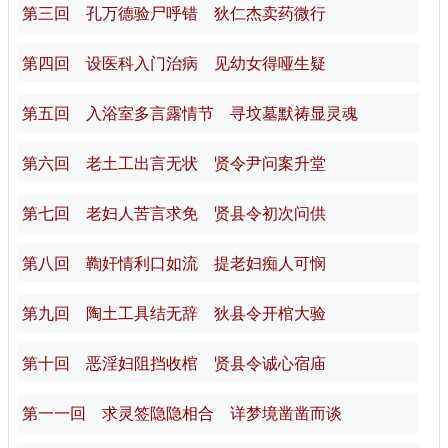
第三回 孔万德验尸呼错 狄仁杰卖药微行
第四回 设医科入门治病 见幼女得哑生疑
第五回 入浴室多言露情节 寻坟墓默祷显灵魂
第六回 老土工出言无状 贤令尹问案升堂
第七回 老妇人苦言求免 贤县令初次问供
第八回 鞫奸情利口如流 提老妇痴人可悯
第九回 陶土工具结无辞 狄县令开棺大验
第十回 恶淫妇阻挡收棺 贤县令诚心宿庙
第一一回 求灵签隐隐相合 详梦境凿凿而谈