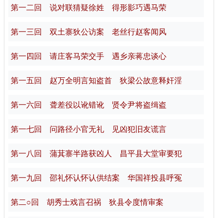
第一二回 说对联猜疑徐姓 得形影巧遇马荣
第一三回 双土寨狄公访案 老丝行赵客闻风
第一四回 请庄客马荣交手 遇乡亲蒋忠谈心
第一五回 赵万全明言知盗首 狄梁公故意释奸淫
第一六回 聋差役以讹错讹 贤令尹将盗缉盗
第一七回 问路径小官无礼 见凶犯旧友谎言
第一八回 蒲萁寨半路获凶人 昌平县大堂审要犯
第一九回 邵礼怀认怀认供结案 华国祥投县呼冤
第二○回 胡秀士戏言召祸 狄县令度情审案