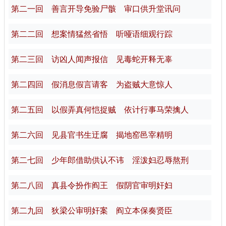
第二一回 善言开导免验尸骸 审口供升堂讯问
第二二回 想案情猛然省悟 听哑语细观行踪
第二三回 访凶人闻声报信 见毒蛇开释无辜
第二四回 假消息假言请客 为盗贼大意惊人
第二五回 以假弄真何恺捉贼 依计行事马荣擒人
第二六回 见县官书生迂腐 揭地窑邑宰精明
第二七回 少年郎借助供认不讳 淫泼妇忍辱熬刑
第二八回 真县令扮作阎王 假阴官审明奸妇
第二九回 狄梁公审明奸案 阎立本保奏贤臣