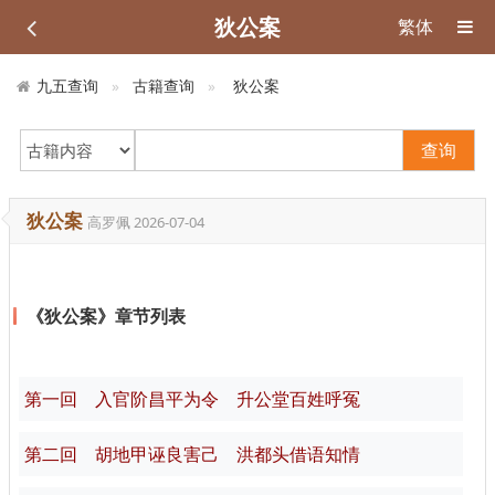
狄公案
繁体
九五查询
古籍查询
狄公案
查询
狄公案
高罗佩
2026-07-04
《狄公案》章节列表
第一回 入官阶昌平为令 升公堂百姓呼冤
第二回 胡地甲诬良害己 洪都头借语知情