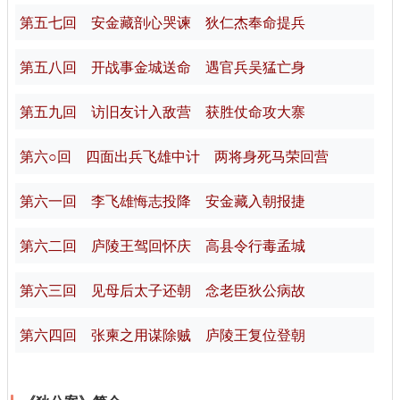
第五七回 安金藏剖心哭谏 狄仁杰奉命提兵
第五八回 开战事金城送命 遇官兵吴猛亡身
第五九回 访旧友计入敌营 获胜仗命攻大寨
第六○回 四面出兵飞雄中计 两将身死马荣回营
第六一回 李飞雄悔志投降 安金藏入朝报捷
第六二回 庐陵王驾回怀庆 高县令行毒孟城
第六三回 见母后太子还朝 念老臣狄公病故
第六四回 张柬之用谋除贼 庐陵王复位登朝