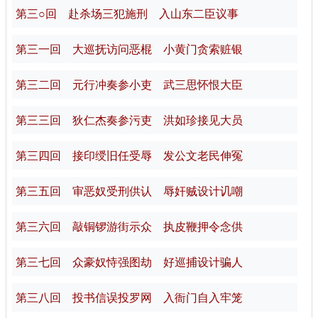
第三○回 赴杀场三犯施刑 入山东二臣议事
第三一回 大巡抚访问恶棍 小黄门贪索赃银
第三二回 元行冲奏参小吏 武三思怀恨大臣
第三三回 狄仁杰奏参污吏 洪如珍接见大员
第三四回 接印绶旧任受辱 发公文老民伸冤
第三五回 审恶奴受刑供认 辱奸贼设计讥嘲
第三六回 敲铜锣游街示众 执皮鞭押令念供
第三七回 众豪奴恃强图劫 好巡捕设计骗人
第三八回 投书信误投罗网 入衙门自入牢笼