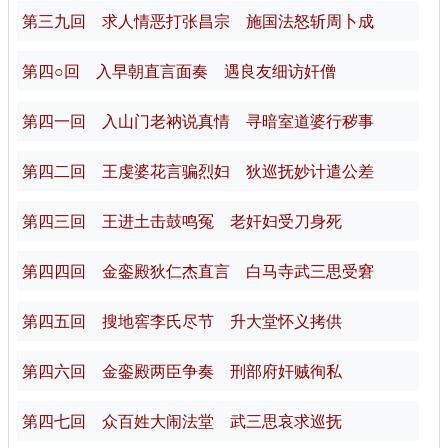
第三九回 求人情恶打张昌宗 施国法怒斩周卜成
第四○回 入早朝直言面奏 遇良友细访奸僧
第四一回 入山门老衲说真情 寻暗室道婆行秽事
第四二回 王虔婆花言骗烈妇 狄巡抚妙计遣公差
第四三回 王进土击鼓鸣冤 老奸妇受刀身死
第四四回 金銮殿狄仁杰直言 白马寺武三思受窘
第四五回 搜地窖李氏尽节 升大堂怀义拷供
第四六回 金銮殿两臣争奏 刑部府奸贼徇私
第四七回 众百姓大闹法堂 武三思哀求巡抚