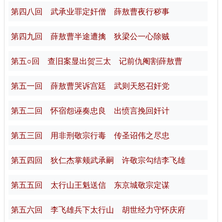
第四八回 武承业罪定奸僧 薛敖曹夜行秽事
第四九回 薛敖曹半途遭擒 狄梁公一心除贼
第五○回 查旧案显出贺三太 记前仇阉割薛敖曹
第五一回 薛敖曹哭诉宫廷 武则天怒召奸党
第五二回 怀宿怨诬奏忠良 出愤言挽回奸计
第五三回 用非刑敬宗行毒 传圣诏伟之尽忠
第五四回 狄仁杰掌颊武承嗣 许敬宗勾结李飞雄
第五五回 太行山王魁送信 东京城敬宗定谋
第五六回 李飞雄兵下太行山 胡世经力守怀庆府